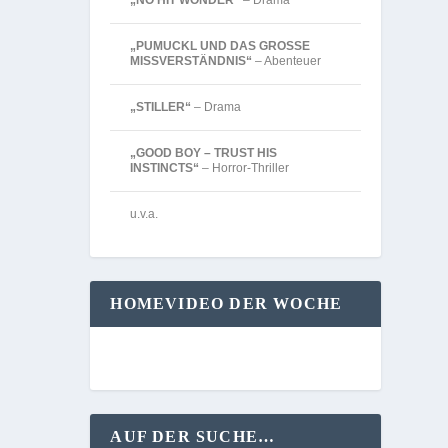
„NO HIT WONDER“
– Drama
„PUMUCKL UND DAS GROSSE
MISSVERSTÄNDNIS“
– Abenteuer
„STILLER“
– Drama
„GOOD BOY – TRUST HIS
INSTINCTS“
– Horror-Thriller
u.v.a.
HOMEVIDEO DER WOCHE
AUF DER SUCHE…