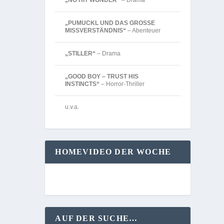
„NO HIT WONDER“
– Drama
„PUMUCKL UND DAS GROSSE
MISSVERSTÄNDNIS“
– Abenteuer
„STILLER“
– Drama
„GOOD BOY – TRUST HIS
INSTINCTS“
– Horror-Thriller
u.v.a.
HOMEVIDEO DER WOCHE
AUF DER SUCHE…