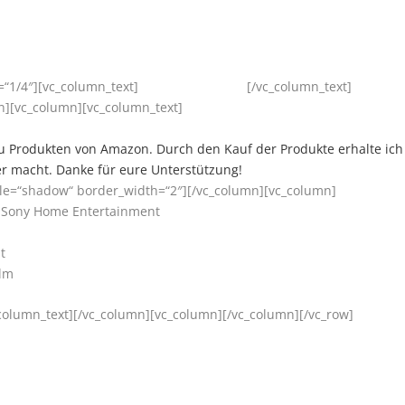
“1/4″][vc_column_text]
[/vc_column_text]
n][vc_column][vc_column_text]
ks zu Produkten von Amazon. Durch den Kauf der Produkte erhalte ich
er macht. Danke für eure Unterstützung!
style=“shadow“ border_width=“2″][/vc_column][vc_column]
 / Sony Home Entertainment
t
ilm
olumn_text][/vc_column][vc_column][/vc_column][/vc_row]