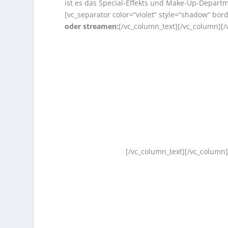
ist es das Special-Effekts und Make-Up-Departm
[vc_separator color=“violet“ style=“shadow“ bor
oder streamen:
[/vc_column_text][/vc_column][
[/vc_column_text][/vc_column