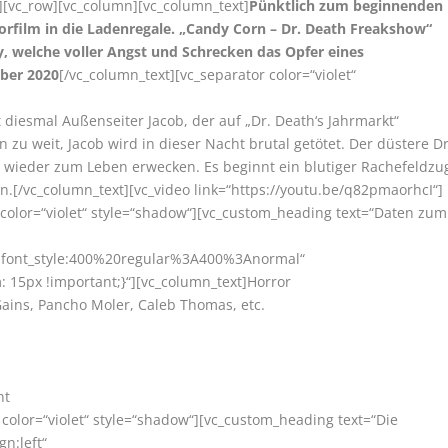
][vc_row][vc_column][vc_column_text]
Pünktlich zum beginnenden
rfilm in die Ladenregale. „Candy Corn – Dr. Death Freakshow“
ty, welche voller Angst und Schrecken das Opfer eines
ober 2020
[/vc_column_text][vc_separator color=“violet“
ft diesmal Außenseiter Jacob, der auf „Dr. Death‘s Jahrmarkt“
zu weit, Jacob wird in dieser Nacht brutal getötet. Der düstere Dr
e wieder zum Leben erwecken. Es beginnt ein blutiger Rachefeldzu
.[/vc_column_text][vc_video link=“https://youtu.be/q82pmaorhcI“]
 color=“violet“ style=“shadow“][vc_custom_heading text=“Daten zum
r|font_style:400%20regular%3A400%3Anormal“
15px !important;}“][vc_column_text]Horror
 Gains, Pancho Moler, Caleb Thomas, etc.
nt
 color=“violet“ style=“shadow“][vc_custom_heading text=“Die
gn:left“