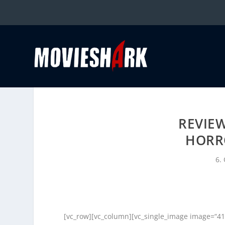
REVIE
HORR
6.
[vc_row][vc_column][vc_single_image image=“41