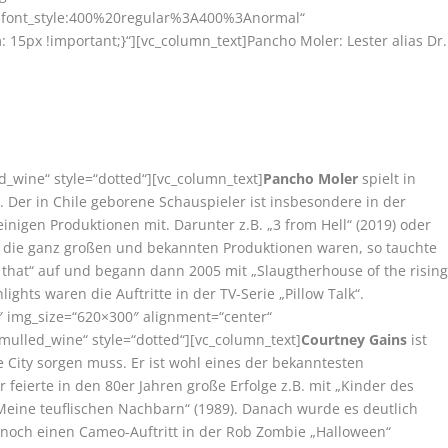
r|font_style:400%20regular%3A400%3Anormal“
15px !important;}“][vc_column_text]Pancho Moler: Lester alias Dr.
d_wine“ style=“dotted“][vc_column_text]
Pancho Moler
spielt in
 Der in Chile geborene Schauspieler ist insbesondere in der
einigen Produktionen mit. Darunter z.B. „3 from Hell“ (2019) oder
ie die ganz großen und bekannten Produktionen waren, so tauchte
ll that“ auf und begann dann 2005 mit „Slaugtherhouse of the risin
ights waren die Auftritte in der TV-Serie „Pillow Talk“.
″ img_size=“620×300″ alignment=“center“
mulled_wine“ style=“dotted“][vc_column_text]
Courtney Gains
ist
 City sorgen muss. Er ist wohl eines der bekanntesten
 feierte in den 80er Jahren große Erfolge z.B. mit „Kinder des
 „Meine teuflischen Nachbarn“ (1989). Danach wurde es deutlich
 noch einen Cameo-Auftritt in der Rob Zombie „Halloween“