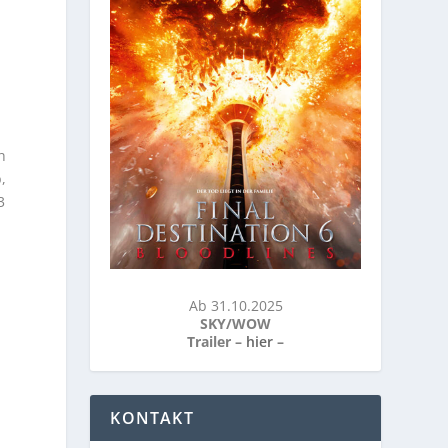
h
,
3
Ab 31.10.2025
SKY/WOW
Trailer –
hier
–
KONTAKT