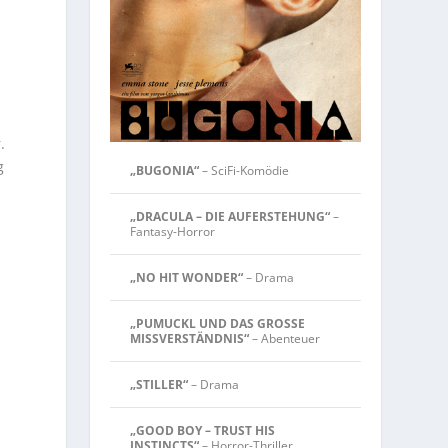
.
g
„BUGONIA“
– SciFi-Komödie
„DRACULA – DIE AUFERSTEHUNG“
–
Fantasy-Horror
„NO HIT WONDER“
– Drama
„PUMUCKL UND DAS GROSSE
MISSVERSTÄNDNIS“
– Abenteuer
„STILLER“
– Drama
„GOOD BOY – TRUST HIS
INSTINCTS“
– Horror-Thriller