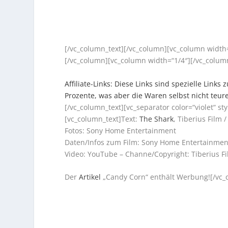
[/vc_column_text][/vc_column][vc_column width=
[/vc_column][vc_column width=“1/4″][/vc_colum
Affiliate-Links: Diese Links sind spezielle Lin
Prozente, was aber die Waren selbst nicht teur
[/vc_column_text][vc_separator color=“violet“ 
[vc_column_text]Text:
The Shark
, Tiberius Film
Fotos: Sony Home Entertainment
Daten/Infos zum Film: Sony Home Entertainmen
Video: YouTube – Channe/Copyright: Tiberius F
Der
Artikel
„Candy Corn“ enthält Werbung![/vc_c