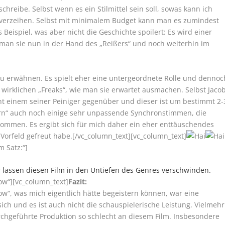
hreibe. Selbst wenn es ein Stilmittel sein soll, sowas kann ich
verzeihen. Selbst mit minimalem Budget kann man es zumindest
s Beispiel, was aber nicht die Geschichte spoilert: Es wird einer
 man sie nun in der Hand des „Reißers“ und noch weiterhin im
u erwähnen. Es spielt eher eine untergeordnete Rolle und dennoc
 wirklichen „Freaks“, wie man sie erwartet ausmachen. Selbst Jacob
teht einem seiner Peiniger gegenüber und dieser ist um bestimmt 2-
rn“ auch noch einige sehr unpassende Synchronstimmen, die
ommen. Es ergibt sich für mich daher ein eher enttäuschendes
 Vorfeld gefreut habe.[/vc_column_text][vc_column_text]
m Satz:“]
r lassen diesen Film in den Untiefen des Genres verschwinden.
dow“][vc_column_text]
Fazit:
“, was mich eigentlich hätte begeistern können, war eine
sich und es ist auch nicht die schauspielerische Leistung. Vielmehr
rchgeführte Produktion so schlecht an diesem Film. Insbesondere