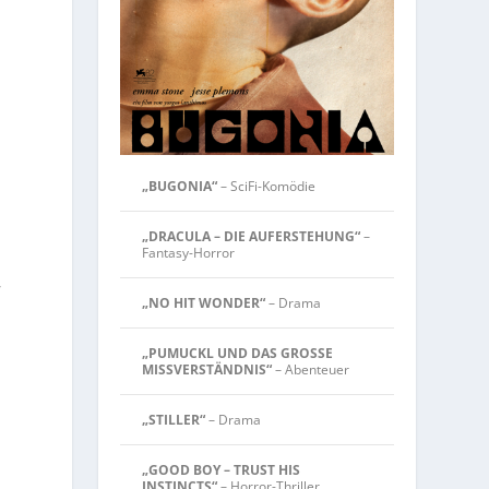
„BUGONIA“
– SciFi-Komödie
„DRACULA – DIE AUFERSTEHUNG“
–
Fantasy-Horror
,
„NO HIT WONDER“
– Drama
„PUMUCKL UND DAS GROSSE
MISSVERSTÄNDNIS“
– Abenteuer
„STILLER“
– Drama
„GOOD BOY – TRUST HIS
INSTINCTS“
– Horror-Thriller