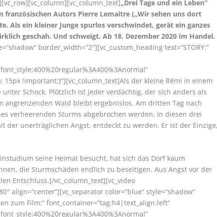
][vc_row][vc_column][vc_column_text]
„Drei Tage und ein Leben“
en französischen Autors Pierre Lemaitre („Wir sehen uns dort
e. Als ein kleiner Junge spurlos verschwindet, gerät ein ganzes
irklich geschah. Und schweigt. Ab 18. Dezember 2020 im Handel.
yle=“shadow“ border_width=“2″][vc_custom_heading text=“STORY:“
r|font_style:400%20regular%3A400%3Anormal“
15px !important;}“][vc_column_text]Als der kleine Rémi in einem
nter Schock. Plötzlich ist jeder verdächtig, der sich anders als
im angrenzenden Wald bleibt ergebnislos. Am dritten Tag nach
es verheerenden Sturms abgebrochen werden. In diesen drei
t der unerträglichen Angst, entdeckt zu werden. Er ist der Einzige
zinstudium seine Heimat besucht, hat sich das Dorf kaum
nnen, die Sturmschäden endlich zu beseitigen. Aus Angst vor der
len Entschluss.[/vc_column_text][vc_video
80″ align=“center“][vc_separator color=“blue“ style=“shadow“
n zum Film:“ font_container=“tag:h4|text_align:left“
r|font_style:400%20regular%3A400%3Anormal“