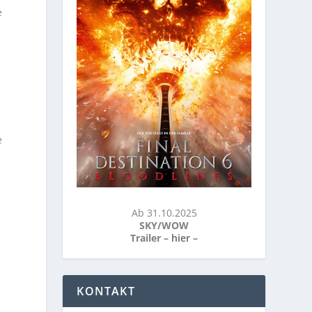
e
e
s
Ab 31.10.2025
SKY/WOW
Trailer –
hier
–
KONTAKT