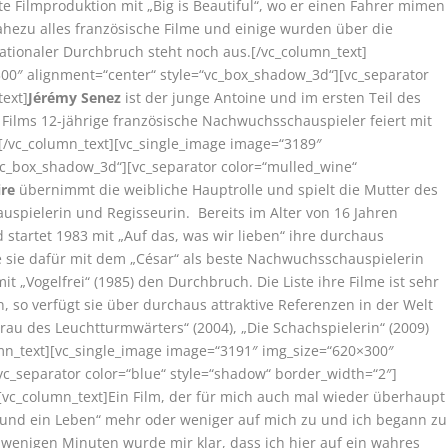
e Filmproduktion mit „Big is Beautiful“, wo er einen Fahrer mimen
ahezu alles französische Filme und einige wurden über die
ationaler Durchbruch steht noch aus.[/vc_column_text]
00″ alignment=“center“ style=“vc_box_shadow_3d“][vc_separator
text]
Jérémy Senez
ist der junge Antoine und im ersten Teil des
Films 12-jährige französische Nachwuchsschauspieler feiert mit
.[/vc_column_text][vc_single_image image=“3189″
vc_box_shadow_3d“][vc_separator color=“mulled_wine“
ire
übernimmt die weibliche Hauptrolle und spielt die Mutter des
auspielerin und Regisseurin. Bereits im Alter von 16 Jahren
 startet 1983 mit „Auf das, was wir lieben“ ihre durchaus
e sie dafür mit dem „César“ als beste Nachwuchsschauspielerin
it „Vogelfrei“ (1985) den Durchbruch. Die Liste ihre Filme ist sehr
 so verfügt sie über durchaus attraktive Referenzen in der Welt
 Frau des Leuchtturmwärters“ (2004), „Die Schachspielerin“ (2009)
mn_text][vc_single_image image=“3191″ img_size=“620×300″
c_separator color=“blue“ style=“shadow“ border_width=“2″]
[vc_column_text]Ein Film, der für mich auch mal wieder überhaupt
e und ein Leben“ mehr oder weniger auf mich zu und ich begann zu
wenigen Minuten wurde mir klar, dass ich hier auf ein wahres