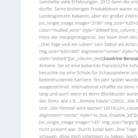
sammelte viele Erfahrungen. 2012 dann die erst
durfte. Seine bisherigen Produktionen waren n
Landesgrenzen bekannt, aber ein großer intern
[vc_single_image image=“3190″ img_size=“620×3
color=“mulled_wine“ style=“dotted“][vc_column_
Films der Hauptprotagonist. Der beim Dreh des 
„Drei Tage und ein Leben“ sein Debüt als Actor
img_size=“620×300″ alignment=“center“ style=“
style=“dotted“][vc_column_text]
Sandrine Bonna
Antoine. Sie ist eine bekannte französische Sch
besuchte sie eine Schule für Schauspielerei und
beeindruckende Karriere. Ein Jahr später wurd
ausgezeichnet. International schaffte sie denn m
lang und auch wenn es keine Blockbuster waren,
des Films, wie z.B. „Femme Fatale“ (2002), „Die
und „Der Himmel wird warten“ (2016).[/vc_colu
alignment=“center“ style=“vc_box_shadow_3d“][v
[vc_single_image image=“145″ img_size=“large“]
nicht präsent war. Durch Zufall kam „Drei Tag
schauen, ohne mich informiert zu haben. Nach 