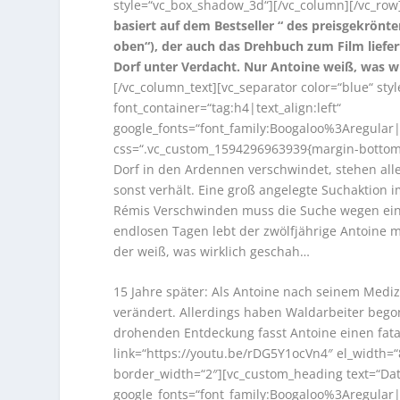
style=“vc_box_shadow_3d“][/vc_column][/vc_row
basiert auf dem Bestseller “ des preisgekrönt
oben“), der auch das Drehbuch zum Film liefert
Dorf unter Verdacht. Nur Antoine weiß, was w
[/vc_column_text][vc_separator color=“blue“ st
font_container=“tag:h4|text_align:left“
google_fonts=“font_family:Boogaloo%3Aregula
css=“.vc_custom_1594296963939{margin-bottom: 
Dorf in den Ardennen verschwindet, stehen alle u
sonst verhält. Eine groß angelegte Suchaktion 
Rémis Verschwinden muss die Suche wegen ein
endlosen Tagen lebt der zwölfjährige Antoine mi
der weiß, was wirklich geschah…
15 Jahre später: Als Antoine nach seinem Medi
verändert. Allerdings haben Waldarbeiter bego
drohenden Entdeckung fasst Antoine einen fata
link=“https://youtu.be/rDG5Y1ocVn4″ el_width=“
border_width=“2″][vc_custom_heading text=“Date
google_fonts=“font_family:Boogaloo%3Aregula