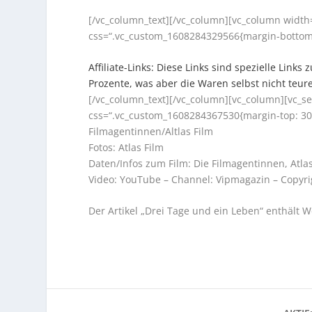
[/vc_column_text][/vc_column][vc_column width
css=“.vc_custom_1608284329566{margin-bottom:
Affiliate-Links: Diese Links sind spezielle Lin
Prozente, was aber die Waren selbst nicht teur
[/vc_column_text][/vc_column][vc_column][vc_se
css=“.vc_custom_1608284367530{margin-top: 30p
Filmagentinnen/Altlas Film
Fotos: Atlas Film
Daten/Infos zum Film: Die Filmagentinnen, Atla
Video: YouTube – Channel: Vipmagazin – Copyrig
Der Artikel „Drei Tage und ein Leben“ enthält 