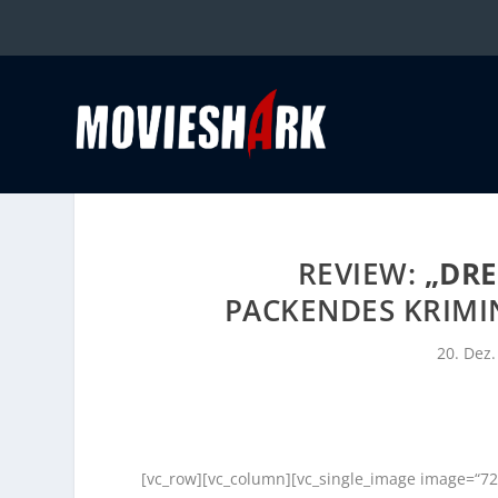
REVIEW:
„DRE
PACKENDES KRIMI
20. Dez
[vc_row][vc_column][vc_single_image image=“72