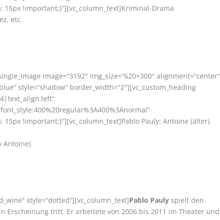
 15px !important;}“][vc_column_text]Kriminal-Drama
z, etc.
vc_single_image image=“3192″ img_size=“620×300″ alignment=“center
“blue“ style=“shadow“ border_width=“2″][vc_custom_heading
4|text_align:left“
r|font_style:400%20regular%3A400%3Anormal“
5px !important;}“][vc_column_text]Pablo Pauly: Antoine (älter)
n Antoine)
d_wine“ style=“dotted“][vc_column_text]
Pablo Pauly
spielt den
in Erscheinung tritt. Er arbeitete von 2006 bis 2011 im Theater und