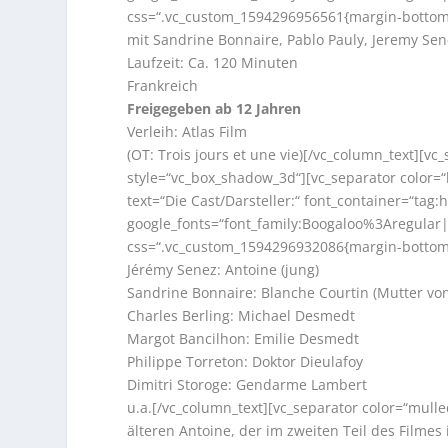
css=“.vc_custom_1594296956561{margin-bottom:
mit Sandrine Bonnaire, Pablo Pauly, Jeremy Sene
Laufzeit: Ca. 120 Minuten
Frankreich
Freigegeben ab 12 Jahren
Verleih: Atlas Film
(OT: Trois jours et une vie)[/vc_column_text][
style=“vc_box_shadow_3d“][vc_separator color=
text=“Die Cast/Darsteller:“ font_container=“tag:h
google_fonts=“font_family:Boogaloo%3Aregula
css=“.vc_custom_1594296932086{margin-bottom: 1
Jérémy Senez: Antoine (jung)
Sandrine Bonnaire: Blanche Courtin (Mutter vo
Charles Berling: Michael Desmedt
Margot Bancilhon: Emilie Desmedt
Philippe Torreton: Doktor Dieulafoy
Dimitri Storoge: Gendarme Lambert
u.a.[/vc_column_text][vc_separator color=“mulle
älteren Antoine, der im zweiten Teil des Filmes 