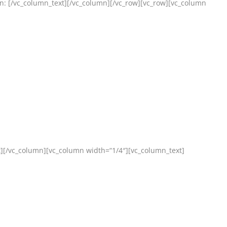
en:
[/vc_column_text][/vc_column][/vc_row][vc_row][vc_column
t][/vc_column][vc_column width=“1/4″][vc_column_text]