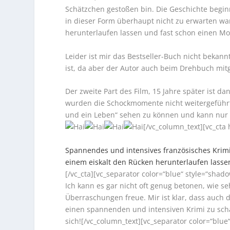
Schätzchen gestoßen bin. Die Geschichte begin
in dieser Form überhaupt nicht zu erwarten wa
herunterlaufen lassen und fast schon einen M
Leider ist mir das Bestseller-Buch nicht bekann
ist, da aber der Autor auch beim Drehbuch mitgew
Der zweite Part des Film, 15 Jahre später ist 
wurden die Schockmomente nicht weitergeführt. 
und ein Leben“ sehen zu können und kann nur 
[/vc_column_text][vc_cta 
Spannendes und intensives französisches Kri
einem eiskalt den Rücken herunterlaufen lasse
[/vc_cta][vc_separator color=“blue“ style=“shad
Ich kann es gar nicht oft genug betonen, wie se
Überraschungen freue. Mir ist klar, dass auch 
einen spannenden und intensiven Krimi zu schä
sich!
[/vc_column_text][vc_separator color=“blue