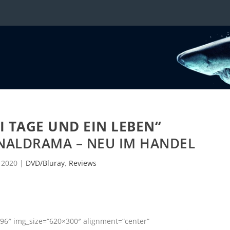
I TAGE UND EIN LEBEN“
NALDRAMA – NEU IM HANDEL
. 2020
|
DVD/Bluray
,
Reviews
96″ img_size=“620×300″ alignment=“center“