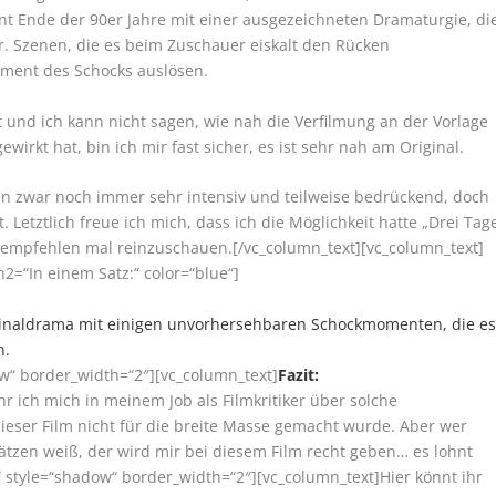
nt Ende der 90er Jahre mit einer ausgezeichneten Dramaturgie, di
r. Szenen, die es beim Zuschauer eiskalt den Rücken
oment des Schocks auslösen.
t und ich kann nicht sagen, wie nah die Verfilmung an der Vorlage
irkt hat, bin ich mir fast sicher, es ist sehr nah am Original.
dann zwar noch immer sehr intensiv und teilweise bedrückend, doch
Letztlich freue ich mich, dass ich die Möglichkeit hatte „Drei Tag
empfehlen mal reinzuschauen.[/vc_column_text][vc_column_text]
h2=“In einem Satz:“ color=“blue“]
minaldrama mit einigen unvorhersehbaren Schockmomenten, die e
n.
ow“ border_width=“2″][vc_column_text]
Fazit:
hr ich mich in meinem Job als Filmkritiker über solche
dieser Film nicht für die breite Masse gemacht wurde. Aber wer
tzen weiß, der wird mir bei diesem Film recht geben… es lohnt
“ style=“shadow“ border_width=“2″][vc_column_text]
Hier könnt ihr