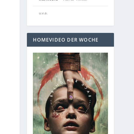
u.v.a.
HOMEVIDEO DER WOCHE
“