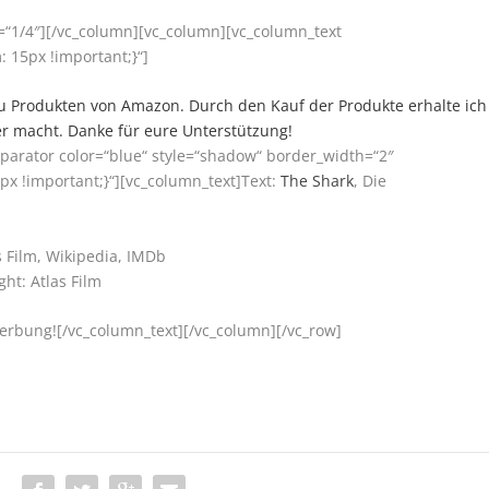
=“1/4″][/vc_column][vc_column][vc_column_text
 15px !important;}“]
ks zu Produkten von Amazon. Durch den Kauf der Produkte erhalte ich
er macht. Danke für eure Unterstützung!
parator color=“blue“ style=“shadow“ border_width=“2″
x !important;}“][vc_column_text]Text:
The Shark
, Die
s Film, Wikipedia, IMDb
ht: Atlas Film
Werbung![/vc_column_text][/vc_column][/vc_row]