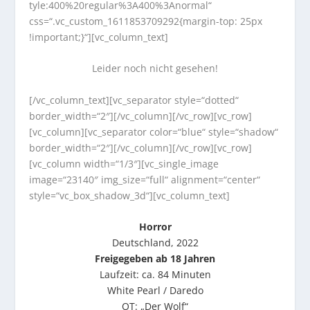
tyle:400%20regular%3A400%3Anormal“
css=“.vc_custom_1611853709292{margin-top: 25px
!important;}“][vc_column_text]
Leider noch nicht gesehen!
[/vc_column_text][vc_separator style=“dotted“
border_width=“2″][/vc_column][/vc_row][vc_row]
[vc_column][vc_separator color=“blue“ style=“shadow“
border_width=“2″][/vc_column][/vc_row][vc_row]
[vc_column width=“1/3″][vc_single_image
image=“23140″ img_size=“full“ alignment=“center“
style=“vc_box_shadow_3d“][vc_column_text]
Horror
Deutschland, 2022
Freigegeben ab 18 Jahren
Laufzeit: ca. 84 Minuten
White Pearl / Daredo
OT: „Der Wolf“