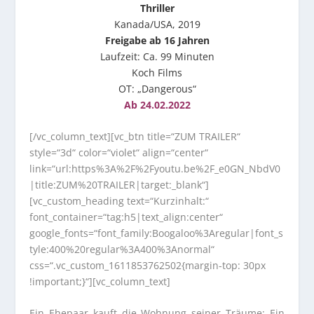
Thriller
Kanada/USA, 2019
Freigabe ab 16 Jahren
Laufzeit: Ca. 99 Minuten
Koch Films
OT: „Dangerous“
Ab 24.02.2022
[/vc_column_text][vc_btn title=“ZUM TRAILER“
style=“3d“ color=“violet“ align=“center“
link=“url:https%3A%2F%2Fyoutu.be%2F_e0GN_NbdV0
|title:ZUM%20TRAILER|target:_blank“]
[vc_custom_heading text=“Kurzinhalt:“
font_container=“tag:h5|text_align:center“
google_fonts=“font_family:Boogaloo%3Aregular|font_s
tyle:400%20regular%3A400%3Anormal“
css=“.vc_custom_1611853762502{margin-top: 30px
!important;}“][vc_column_text]
Ein Ehepaar kauft die Wohnung seiner Träume: Ein