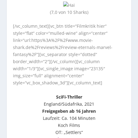
(7,0 von 10 Sharks)
[/vc_column_text][vc_btn title=“Filmkritik hier“
style=“flat“ color=“mulled-wine“ align=“center“
link=“url:https%3A%2F%2Fwww.movie-
shark.de%2Freviews%2Freview-eternals-marvel-
fantasy%2F“][vc_separator style=“dotted“
border_width=“2″][/vc_column][vc_column
width=“1/3″][vc_single_image image=“23135″
img_size=“full“ alignment=“center“
style=“vc_box_shadow_3d“][vc_column_text]
SciFi-Thriller
England/Südafrika, 2021
Freigegeben ab 16 Jahren
Laufzeit: Ca. 104 Minuten
Koch Films
OT: „Settlers“