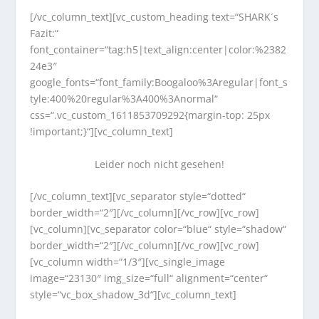
[/vc_column_text][vc_custom_heading text=“SHARK´s
Fazit:“
font_container=“tag:h5|text_align:center|color:%2382
24e3″
google_fonts=“font_family:Boogaloo%3Aregular|font_s
tyle:400%20regular%3A400%3Anormal“
css=“.vc_custom_1611853709292{margin-top: 25px
!important;}“][vc_column_text]
Leider noch nicht gesehen!
[/vc_column_text][vc_separator style=“dotted“
border_width=“2″][/vc_column][/vc_row][vc_row]
[vc_column][vc_separator color=“blue“ style=“shadow“
border_width=“2″][/vc_column][/vc_row][vc_row]
[vc_column width=“1/3″][vc_single_image
image=“23130″ img_size=“full“ alignment=“center“
style=“vc_box_shadow_3d“][vc_column_text]