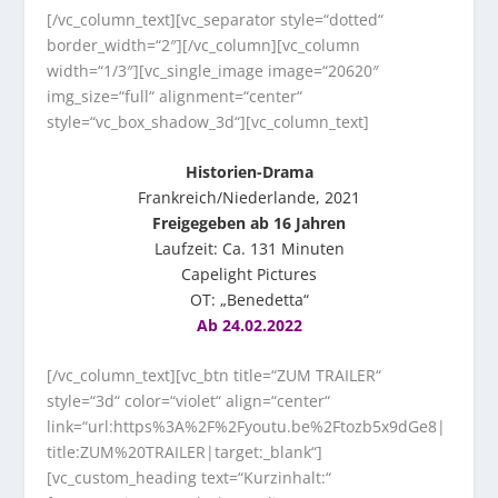
[/vc_column_text][vc_separator style=“dotted“
border_width=“2″][/vc_column][vc_column
width=“1/3″][vc_single_image image=“20620″
img_size=“full“ alignment=“center“
style=“vc_box_shadow_3d“][vc_column_text]
Historien-Drama
Frankreich/Niederlande, 2021
Freigegeben ab 16 Jahren
Laufzeit: Ca. 131 Minuten
Capelight Pictures
OT: „Benedetta“
Ab 24.02.2022
[/vc_column_text][vc_btn title=“ZUM TRAILER“
style=“3d“ color=“violet“ align=“center“
link=“url:https%3A%2F%2Fyoutu.be%2Ftozb5x9dGe8|
title:ZUM%20TRAILER|target:_blank“]
[vc_custom_heading text=“Kurzinhalt:“