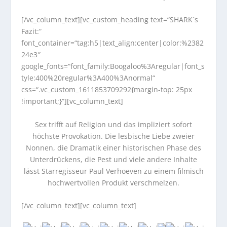
[/vc_column_text][vc_custom_heading text=“SHARK´s
Fazit:“
font_container=“tag:h5|text_align:center|color:%2382
24e3″
google_fonts=“font_family:Boogaloo%3Aregular|font_s
tyle:400%20regular%3A400%3Anormal“
css=“.vc_custom_1611853709292{margin-top: 25px
!important;}“][vc_column_text]
Sex trifft auf Religion und das impliziert sofort
höchste Provokation. Die lesbische Liebe zweier
Nonnen, die Dramatik einer historischen Phase des
Unterdrückens, die Pest und viele andere Inhalte
lässt Starregisseur Paul Verhoeven zu einem filmisch
hochwertvollen Produkt verschmelzen.
[/vc_column_text][vc_column_text]