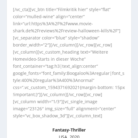
[/vc_cta][vc_btn title=“Filmkritik hier“ style=“flat“
color=“mulled-wine“ align=“center“
link=“url:https%3A%2F%2Fwww.movie-
shark.de%2Freviews%2Freview-halloween-kills%2F“]
[vc_separator color=“blue“ style=“shadow“
border_width=“2″][/vc_column][/vc_row][vc_row]
[vc_column][vc_custom_heading text=“Weitere
Homevideo-Starts in dieser Woche“
font_container=“tag:h3|text_align:center“
google_fonts=“font_family:Boogaloo%3Aregular|font_s
tyle:400%20regular%3A400%3Anormal“
css=“.vc_custom_1594371692021{margin-bottom: 15px
!important;}“][/vc_column][/vc_row][vc_row]
[vc_column width=“1/3″][vc_single_image
image=“23126″ img_size=“full“ alignment=“center“
style=“vc_box_shadow_3d“][vc_column_text]
Fantasy-Thriller
USA, 2020