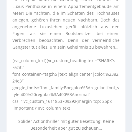
Luxus-Penthouse in einem Appartementgebäude am
Meer! Die Yachten, die im Schatten des Hochhauses
anlegen, gehören ihren neuen Nachbarn. Doch das
angenehme Luxusleben gerät plötzlich aus den
Fugen, als sie einen Bootsbesitzer bei einem
Verbrechen beobachten. Denn der vermeintliche
Gangster tut alles, um sein Geheimnis zu bewahren…
[/vc_column_text][vc_custom_heading text=“SHARK´s
Fazit:“
font_container=“tag:h5|text_align:center|color:%2382
24e3″
google_fonts=“font_family:Boogaloo%3Aregular|font_s
tyle:400%20regular%3A400%3Anormal“
css=“.vc_custom_1611853709292{margin-top: 25px
!important;}“][vc_column_text]
Solider Actionthriller mit guter Besetzung! Keine
Besonderheit aber gut zu schauen…