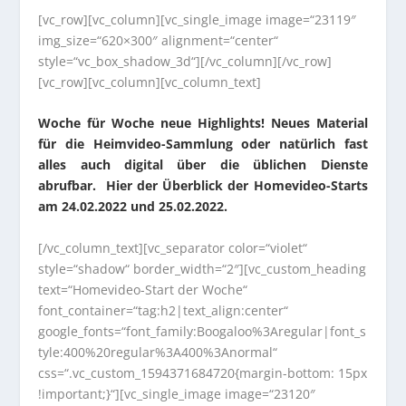
[vc_row][vc_column][vc_single_image image=“23119″
img_size=“620×300″ alignment=“center“
style=“vc_box_shadow_3d“][/vc_column][/vc_row]
[vc_row][vc_column][vc_column_text]
Woche für Woche neue Highlights! Neues Material
für die Heimvideo-Sammlung oder natürlich fast
alles auch digital über die üblichen Dienste
abrufbar. Hier der Überblick der Homevideo-Starts
am 24.02.2022 und 25.02.2022.
[/vc_column_text][vc_separator color=“violet“
style=“shadow“ border_width=“2″][vc_custom_heading
text=“Homevideo-Start der Woche“
font_container=“tag:h2|text_align:center“
google_fonts=“font_family:Boogaloo%3Aregular|font_s
tyle:400%20regular%3A400%3Anormal“
css=“.vc_custom_1594371684720{margin-bottom: 15px
!important;}“][vc_single_image image=“23120″