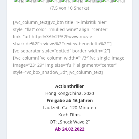
(7,5 von 10 Sharks)
[/vc_column_text][vc_btn title=“Filmkritik hier“
style=“flat“ color=“mulled-wine“ align=“center“
link=“url:https%3A%2F%2Fwww.movie-
shark.de%2Freviews%2Freview-benedetta%2F“]
[vc_separator style=“dotted“ border_width=“2″]
[/vc_column][vc_column width=“1/3″][vc_single_image
image=“23129″ img_size=“full“ alignment=“center“
style=“vc_box_shadow_3d“][vc_column_text]
Actionthriller
Hong Kong/China, 2020
Freigabe ab 16 Jahren
Laufzeit: Ca. 120 Minuten
Koch Films
OT: „Shock Wave 2“
Ab 24.02.2022