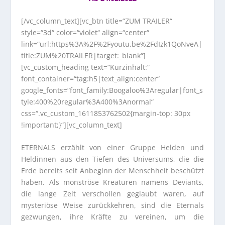
[/vc_column_text][vc_btn title=“ZUM TRAILER“
style=“3d“ color=“violet“ align=“center“
link=“url:https%3A%2F%2Fyoutu.be%2FdIzk1QoNveA|
title:ZUM%20TRAILER|target:_blank“]
[vc_custom_heading text=“Kurzinhalt:“
font_container=“tag:h5|text_align:center“
google_fonts=“font_family:Boogaloo%3Aregular|font_s
tyle:400%20regular%3A400%3Anormal“
css=“.vc_custom_1611853762502{margin-top: 30px
!important;}“][vc_column_text]
ETERNALS erzählt von einer Gruppe Helden und
Heldinnen aus den Tiefen des Universums, die die
Erde bereits seit Anbeginn der Menschheit beschützt
haben. Als monströse Kreaturen namens Deviants,
die lange Zeit verschollen geglaubt waren, auf
mysteriöse Weise zurückkehren, sind die Eternals
gezwungen, ihre Kräfte zu vereinen, um die