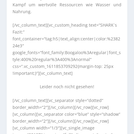
Kampf um wertvolle Ressourcen wie Wasser und
Nahrung.
[/vc_column_text][vc_custom_heading text=“SHARK´s
Fazit:“
font_container=“tag:h5|text_align:center|color:%2382
24e3″
google_fonts=“font_family:Boogaloo%3Aregular|font_s
tyle:400%20regular%3A400%3Anormal“
css=“.vc_custom_1611853709292{margin-top: 25px
!important;}“][vc_column_text]
Leider noch nicht gesehen!
[/vc_column_text][vc_separator style=“dotted“
border_width=“2″][/vc_column][/vc_row][vc_row]
[vc_column][vc_separator color=“blue“ style=“shadow“
border_width=“2″][/vc_column][/vc_row][vc_row]
[vc_column width=“1/3″][vc_single_image