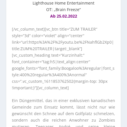
Lighthouse Home Entertainment
OT: „Brain Freeze“
Ab 25.02.2022
[/vc_column_text][vc_btn title=“ZUM TRAILER“
style=“3d“ color=“violet“ align=“center“
link=“url:https%3A%2F%2Fyoutu.be%2FNahflGb2Xp0|
title:ZUM%20TRAILER|target:_blank“]
[vc_custom_heading text=“Kurzinhalt:“
font_container=“tag:h5|text_align:center“
google_fonts=“font_family:Boogaloo%3Aregular|font_s
tyle:400%20regular%3A400%3Anormal“
css=“.vc_custom_1611853762502{margin-top: 30px
!important;}“][vc_column_text]
Ein Düngemittel, das in einer exklusiven kanadischen
Gemeinde zum Einsatz kommt, lässt nicht nur wie
gewünscht den Schnee auf dem Golfplatz schmelzen,
sondern auch die reichen Anwohner zu Zombies
mutieren. Teenager André und seine kleine