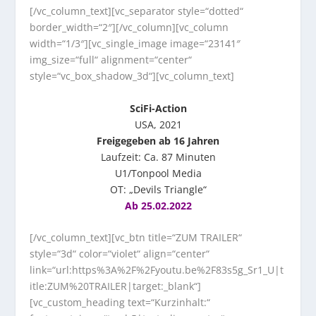
[/vc_column_text][vc_separator style=“dotted“
border_width=“2″][/vc_column][vc_column
width=“1/3″][vc_single_image image=“23141″
img_size=“full“ alignment=“center“
style=“vc_box_shadow_3d“][vc_column_text]
SciFi-Action
USA, 2021
Freigegeben ab 16 Jahren
Laufzeit: Ca. 87 Minuten
U1/Tonpool Media
OT: „Devils Triangle“
Ab 25.02.2022
[/vc_column_text][vc_btn title=“ZUM TRAILER“
style=“3d“ color=“violet“ align=“center“
link=“url:https%3A%2F%2Fyoutu.be%2F83s5g_Sr1_U|t
itle:ZUM%20TRAILER|target:_blank“]
[vc_custom_heading text=“Kurzinhalt:“