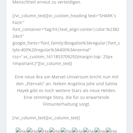
Menschheit erneut zu verteidigen.
[/vc_column_text][vc_custom_heading text=“SHARK´s
Fazit:“
font_container=“tag:h5|text_align:center|color:%2382
24e3″
google_fonts=“font_family:Boogaloo%3Aregular|font_s
tyle:400%20regular%3A400%3Anormal“
css=“.vc_custom_1611853709292{margin-top: 25px
!important;}“][vc_column_text]
Eine neue Ära um Marvel-Universum bricht nun mit
den „Eternals“ an. Neben Angelina Jolie und Salma
Hayek gibt es noch weitere Stars als neue Helden.
Eine stimmige Story, die für zu erwartende
Filmunterhaltung sorgt.
[/vc_column_text][vc_column_text]