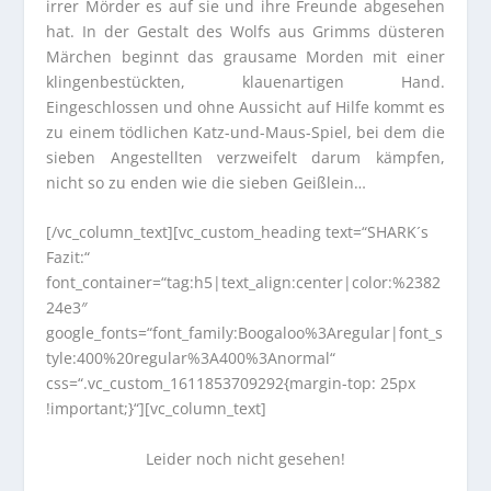
irrer Mörder es auf sie und ihre Freunde abgesehen
hat. In der Gestalt des Wolfs aus Grimms düsteren
Märchen beginnt das grausame Morden mit einer
klingenbestückten, klauenartigen Hand.
Eingeschlossen und ohne Aussicht auf Hilfe kommt es
zu einem tödlichen Katz-und-Maus-Spiel, bei dem die
sieben Angestellten verzweifelt darum kämpfen,
nicht so zu enden wie die sieben Geißlein…
[/vc_column_text][vc_custom_heading text=“SHARK´s
Fazit:“
font_container=“tag:h5|text_align:center|color:%2382
24e3″
google_fonts=“font_family:Boogaloo%3Aregular|font_s
tyle:400%20regular%3A400%3Anormal“
css=“.vc_custom_1611853709292{margin-top: 25px
!important;}“][vc_column_text]
Leider noch nicht gesehen!