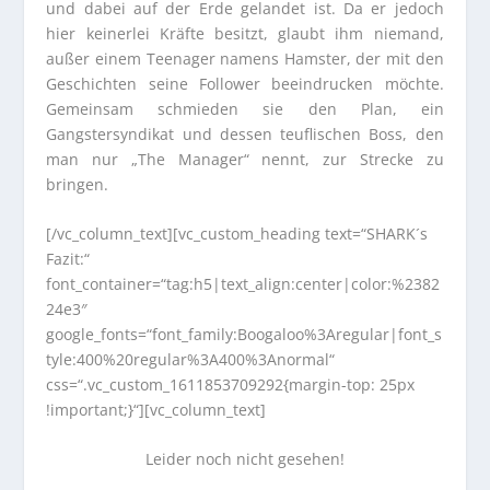
und dabei auf der Erde gelandet ist. Da er jedoch
hier keinerlei Kräfte besitzt, glaubt ihm niemand,
außer einem Teenager namens Hamster, der mit den
Geschichten seine Follower beeindrucken möchte.
Gemeinsam schmieden sie den Plan, ein
Gangstersyndikat und dessen teuflischen Boss, den
man nur „The Manager“ nennt, zur Strecke zu
bringen.
[/vc_column_text][vc_custom_heading text=“SHARK´s
Fazit:“
font_container=“tag:h5|text_align:center|color:%2382
24e3″
google_fonts=“font_family:Boogaloo%3Aregular|font_s
tyle:400%20regular%3A400%3Anormal“
css=“.vc_custom_1611853709292{margin-top: 25px
!important;}“][vc_column_text]
Leider noch nicht gesehen!