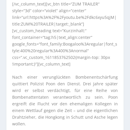
[/vc_column_text][vc_btn title=“ZUM TRAILER“
style=“3d“ color=“violet“ align=“center“
link=“url:https%3A%2F%2Fyoutu.be%2Fdkc6xyu5qjM|
title:ZUM%20TRAILER|target:_blank“]
[vc_custom_heading text=“Kurzinhalt:“
font_container=“tag:h5|text_align:center“
google_fonts=“font_family:Boogaloo%3Aregular|font_s
tyle:400%20regular%3A400%3Anormal“
css=“.vc_custom_1611853762502{margin-top: 30px
!important;}“][vc_column_text]
Nach einer verunglückten Bombenentschärfung
quittiert Polizist Poon den Dienst. Drei Jahre später
wird er selbst verdächtigt, für eine Reihe von
Bombenattentaten verantwortlich zu sein. Poon
ergreift die Flucht vor den ehemaligen Kollegen in
einem Wettlauf gegen die Zeit – und die eigentlichen
Drahtzieher, die Hongkong in Schutt und Asche legen
wollen.