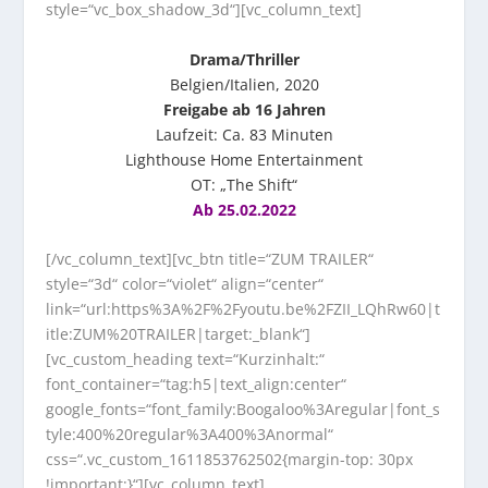
style=“vc_box_shadow_3d“][vc_column_text]
Drama/Thriller
Belgien/Italien, 2020
Freigabe ab 16 Jahren
Laufzeit: Ca. 83 Minuten
Lighthouse Home Entertainment
OT: „The Shift“
Ab 25.02.2022
[/vc_column_text][vc_btn title=“ZUM TRAILER“
style=“3d“ color=“violet“ align=“center“
link=“url:https%3A%2F%2Fyoutu.be%2FZII_LQhRw60|t
itle:ZUM%20TRAILER|target:_blank“]
[vc_custom_heading text=“Kurzinhalt:“
font_container=“tag:h5|text_align:center“
google_fonts=“font_family:Boogaloo%3Aregular|font_s
tyle:400%20regular%3A400%3Anormal“
css=“.vc_custom_1611853762502{margin-top: 30px
!important;}“][vc_column_text]