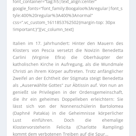
font_container=“tag:h5|text_align:center“
google_fonts=“font_family:Boogaloo%3Aregular|font_s
tyle:400%20regular%3A400%3Anormal“
css=“.vc_custom_1611853762502{margin-top: 30px
!important;}“][vc_column_text]
Italien im 17. Jahrhundert: Hinter den Mauern des
Klosters von Pescia versetzt die Novizin Benedetta
Carlini (Virginie Efira) die Oberhäupter der
katholischen Kirche in Aufregung, als die Wundmale
Christi an ihrem Körper auftreten. Trotz anfänglicher
Zweifel an der Echtheit der Stigmata steigt Benedetta
als „Auserwählte Gottes“ zur Äbtissin auf. Von nun an
genießt sie Privilegien in der Ordensgemeinschaft,
die ihr ein geheimes Doppelleben erleichtern: Sie
lässt sich von der Nonnenschülerin Bartolomea
(Daphné Patakia) in die Geheimnisse körperlicher
Lust einführen. Doch die ehemalige
Klostervorsteherin Felicita (Charlotte Rampling)
kommt dem verbotenen Treiben auf die Spur…