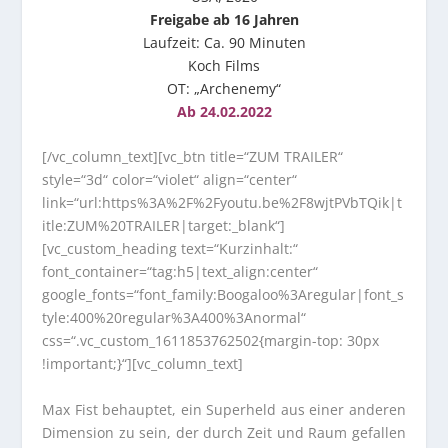
Freigabe ab 16 Jahren
Laufzeit: Ca. 90 Minuten
Koch Films
OT: „Archenemy“
Ab 24.02.2022
[/vc_column_text][vc_btn title=“ZUM TRAILER“
style=“3d“ color=“violet“ align=“center“
link=“url:https%3A%2F%2Fyoutu.be%2F8wjtPVbTQik|t
itle:ZUM%20TRAILER|target:_blank“]
[vc_custom_heading text=“Kurzinhalt:“
font_container=“tag:h5|text_align:center“
google_fonts=“font_family:Boogaloo%3Aregular|font_s
tyle:400%20regular%3A400%3Anormal“
css=“.vc_custom_1611853762502{margin-top: 30px
!important;}“][vc_column_text]
Max Fist behauptet, ein Superheld aus einer anderen
Dimension zu sein, der durch Zeit und Raum gefallen