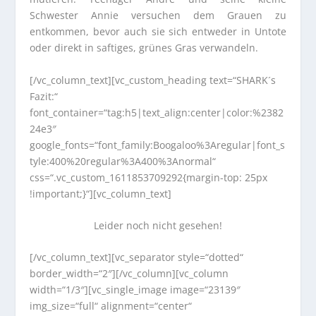
Schwester Annie versuchen dem Grauen zu
entkommen, bevor auch sie sich entweder in Untote
oder direkt in saftiges, grünes Gras verwandeln.
[/vc_column_text][vc_custom_heading text=“SHARK´s
Fazit:“
font_container=“tag:h5|text_align:center|color:%2382
24e3″
google_fonts=“font_family:Boogaloo%3Aregular|font_s
tyle:400%20regular%3A400%3Anormal“
css=“.vc_custom_1611853709292{margin-top: 25px
!important;}“][vc_column_text]
Leider noch nicht gesehen!
[/vc_column_text][vc_separator style=“dotted“
border_width=“2″][/vc_column][vc_column
width=“1/3″][vc_single_image image=“23139″
img_size=“full“ alignment=“center“