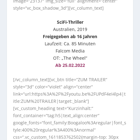
image=“23137″ img_size=“full“ alignment=“center“
style=“vc_box_shadow_3d“][vc_column_text]
SciFi-Thriller
Australien, 2019
Freigegeben ab 16 Jahren
Laufzeit: Ca. 85 Minuten
Falcom Media
OT: „The Wheel“
Ab 25.02.2022
[/vc_column_text][vc_btn title=“ZUM TRAILER“
style=“3d“ color=“violet“ align=“center“
link=“url:https%3A%2F%2Fyoutu.be%2FUPdF4eI4lp4|t
itle:ZUM%20TRAILER|target:_blank“]
[vc_custom_heading text=“Kurzinhalt:“
font_container=“tag:h5|text_align:center“
google_fonts=“font_family:Boogaloo%3Aregular|font_s
tyle:400%20regular%3A400%3Anormal“
css=“.vc_custom_1611853762502{margin-top: 30px