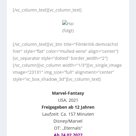
[/vc_column_text][vc_column_text]
(folgt)
[/vc_column_text][vc_btn title=“Filmkritik demnächst
hier“ style=“flat“ color=“mulled-wine“ align=“center“]
[vc_separator style=“dotted“ border_width=“2″]
[/vc_column][vc_column width=“1/3″][vc_single_image
image=“23131″ img_size=“full“ alignment=“center“
style=“vc_box_shadow_3d“][vc_column_text]
Marvel-Fantasy
USA, 2021
Freigegeben ab 12 Jahren
Laufzeit: Ca. 157 Minuten
Disney/Marvel
OT: „Eternals“
Ab 24.02.2022