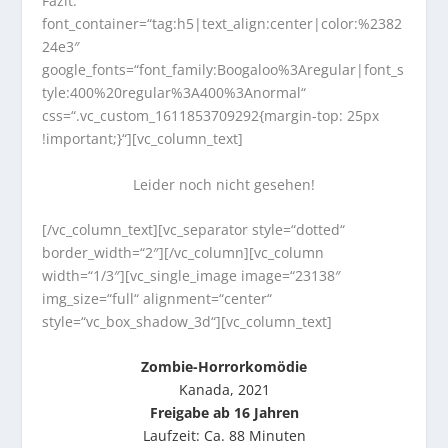
Fazit:“
font_container=“tag:h5|text_align:center|color:%2382
24e3″
google_fonts=“font_family:Boogaloo%3Aregular|font_s
tyle:400%20regular%3A400%3Anormal“
css=“.vc_custom_1611853709292{margin-top: 25px
!important;}“][vc_column_text]
Leider noch nicht gesehen!
[/vc_column_text][vc_separator style=“dotted“
border_width=“2″][/vc_column][vc_column
width=“1/3″][vc_single_image image=“23138″
img_size=“full“ alignment=“center“
style=“vc_box_shadow_3d“][vc_column_text]
Zombie-Horrorkomödie
Kanada, 2021
Freigabe ab 16 Jahren
Laufzeit: Ca. 88 Minuten