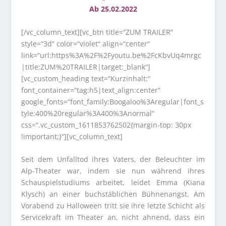
Ab 25.02.2022
[/vc_column_text][vc_btn title=“ZUM TRAILER“
style=“3d“ color=“violet“ align=“center“
link=“url:https%3A%2F%2Fyoutu.be%2FcKbvUq4mrgc
|title:ZUM%20TRAILER|target:_blank“]
[vc_custom_heading text=“Kurzinhalt:“
font_container=“tag:h5|text_align:center“
google_fonts=“font_family:Boogaloo%3Aregular|font_s
tyle:400%20regular%3A400%3Anormal“
css=“.vc_custom_1611853762502{margin-top: 30px
!important;}“][vc_column_text]
Seit dem Unfalltod ihres Vaters, der Beleuchter im
Alp-Theater war, indem sie nun während ihres
Schauspielstudiums arbeitet, leidet Emma (Kiana
Klysch) an einer buchstäblichen Bühnenangst. Am
Vorabend zu Halloween tritt sie ihre letzte Schicht als
Servicekraft im Theater an, nicht ahnend, dass ein