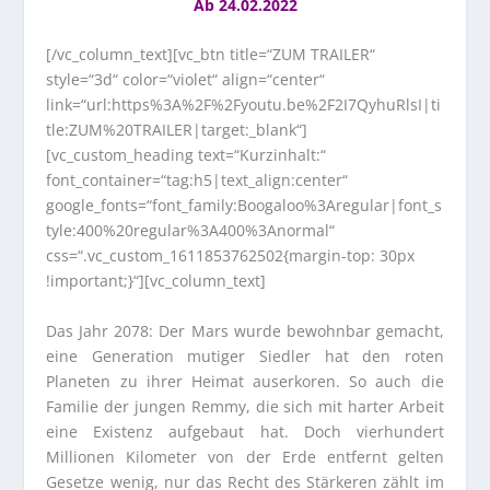
Ab 24.02.2022
[/vc_column_text][vc_btn title=“ZUM TRAILER“
style=“3d“ color=“violet“ align=“center“
link=“url:https%3A%2F%2Fyoutu.be%2F2I7QyhuRlsI|ti
tle:ZUM%20TRAILER|target:_blank“]
[vc_custom_heading text=“Kurzinhalt:“
font_container=“tag:h5|text_align:center“
google_fonts=“font_family:Boogaloo%3Aregular|font_s
tyle:400%20regular%3A400%3Anormal“
css=“.vc_custom_1611853762502{margin-top: 30px
!important;}“][vc_column_text]
Das Jahr 2078: Der Mars wurde bewohnbar gemacht,
eine Generation mutiger Siedler hat den roten
Planeten zu ihrer Heimat auserkoren. So auch die
Familie der jungen Remmy, die sich mit harter Arbeit
eine Existenz aufgebaut hat. Doch vierhundert
Millionen Kilometer von der Erde entfernt gelten
Gesetze wenig, nur das Recht des Stärkeren zählt im