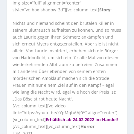
img_size=“full“ alignment=“center“
style=“vc_box_shadow_3d“][vc_column_text]
Story:
Nichts und niemand scheint den brutalen Killer in
seinem Blutrausch aufhalten zu können, und so muss
auch Laurie gegen ihren Schmerz ankämpfen und
sich erneut Myers entgegenstellen. Aber sie ist nicht
allein. Von Laurie inspiriert, erheben sich die Bürger
von Haddonfield, um sich ein für alle Mal von diesem
wiederkehrenden Albtraum zu befreien. Zusammen
mit anderen Überlebenden von seinem ersten
mörderischen Amoklauf machen sich die Strode-
Frauen mit nur einem Ziel auf in den Kampf – egal
wie lang die Nacht wird, egal wie hoch der Preis ist:
„Das Böse stirbt heute Nacht“.
[/vc_column_text][vc_video
link=“https://youtu.be/kYpMqbAAj0Y“ align=“center“]
[vc_column_text]
Erhältlich ab 24.02.2022 im Handel!
[/vc_column_text][vc_column_text]
Horror
USA, 2021