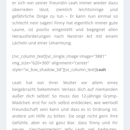
er sich von seiner Freundin Leah immer wieder dazu
überreden lässt, ziemlich leichtsinnige und
gefährliche Dinge zu tun – Er kann nun einmal so
schlecht nein sagen! Finny hat eigentlich immer gute
Laune, ist positiv eingestellt und begegnet allen
Herausforderungen nach Nestrier Art mit einem
Lächeln und einer Umarmung.
[/vc_column_text][vc_single_image image=“3881″
img_size=“620×300″ alignment=“center“
style=“vc_box_shadow_3d“][vc_column_text]
Leah
Leah hat von ihrer Mutter vor allem eines
beigebracht bekommen: Verlass dich auf niemanden
außer dich selbst! So muss das 12-jährige Grymp-
Mädchen erst für sich selbst entdecken, wie wertvoll
Freundschaft sein kann und dass es in Ordnung ist,
andere um Hilfe zu bitten. Sie zeigt nicht gern ihre
Gefühle, aber es ist ganz klar, dass Finny und ihr
neues „Geschwisterlein“ Jelly Leah viel bedeuten.