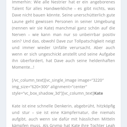
Immerhin: Wie alle Nestrier hat er ein angeborenes
Talent für alles Handwerkliche – es gibt nichts, was
Dave nicht bauen könnte. Seine unerschütterlich gute
Laune geht gewissen Personen in seiner Umgebung
(nennen wir sie Kate) manchmal ganz schön auf die
Nerven – wie kann man nur so unbeirrbar positiv
sein? Und das, obwohl Dave zur Tollpatschigkeit neigt
und immer wieder Unfälle verursacht. Aber auch
wenn er sich ungeschickt anstellt und seine Aufgabe
ihn überfordert, hat Dave auch seine heldenhaften
Momente…!
[/vc_column_text][vc_single_image image=“3220″
img_size=“620×300″ alignment=“center“
style=“vc_box_shadow_3d“][vc_column_text]
Kate
Kate ist eine schnelle Denkerin, abgebrüht, hitzköpfig
und stur – sie ist eine Kämpfernatur, die niemals
aufgibt, auch wenn sie dafür mit hässlichen Mitteln
kämpfen muss. Als Grymp hat Kate ihre Tochter Leah