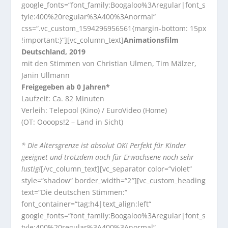
google_fonts=“font_family:Boogaloo%3Aregular|font_s
tyle:400%20regular%3A400%3Anormal“
css=“.vc_custom_1594296956561{margin-bottom: 15px
!important;}“][vc_column_text]
Animationsfilm
Deutschland, 2019
mit den Stimmen von Christian Ulmen, Tim Mälzer,
Janin Ullmann
Freigegeben ab 0 Jahren*
Laufzeit: Ca. 82 Minuten
Verleih: Telepool (Kino) / EuroVideo (Home)
(OT: Oooops!2 – Land in Sicht)
* Die Altersgrenze ist absolut OK! Perfekt für Kinder
geeignet und trotzdem auch für Erwachsene noch sehr
lustig!
[/vc_column_text][vc_separator color=“violet“
style=“shadow“ border_width=“2″][vc_custom_heading
text=“Die deutschen Stimmen:“
font_container=“tag:h4|text_align:left“
google_fonts=“font_family:Boogaloo%3Aregular|font_s
tyle:400%20regular%3A400%3Anormal“