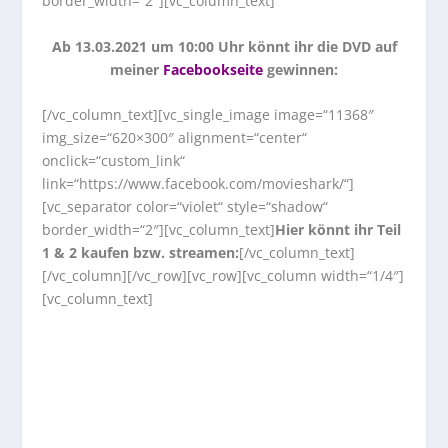
border_width=“2″][vc_column_text]
Ab 13.03.2021 um 10:00 Uhr könnt ihr die DVD auf
meiner
Facebookseite
gewinnen:
[/vc_column_text][vc_single_image image=“11368″
img_size=“620×300″ alignment=“center“
onclick=“custom_link“
link=“https://www.facebook.com/movieshark/“]
[vc_separator color=“violet“ style=“shadow“
border_width=“2″][vc_column_text]
Hier könnt ihr Teil
1 & 2 kaufen bzw. streamen:
[/vc_column_text]
[/vc_column][/vc_row][vc_row][vc_column width=“1/4″]
[vc_column_text]