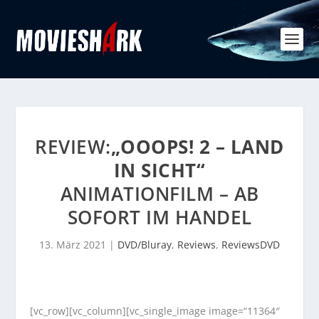
REVIEW:
„OOOPS! 2 – LAND
IN SICHT“
ANIMATIONFILM – AB
SOFORT IM HANDEL
13. März 2021
|
DVD/Bluray
,
Reviews
,
ReviewsDVD
[vc_row][vc_column][vc_single_image image=“11364″