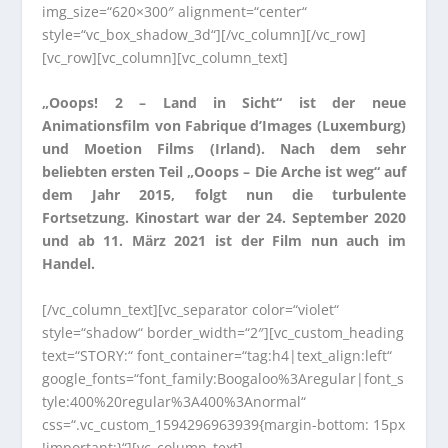
img_size=“620×300″ alignment=“center“
style=“vc_box_shadow_3d“][/vc_column][/vc_row]
[vc_row][vc_column][vc_column_text]
„Ooops! 2 – Land in Sicht“ ist der neue
Animationsfilm von Fabrique d’Images (Luxemburg)
und Moetion Films (Irland). Nach dem sehr
beliebten ersten Teil „Ooops – Die Arche ist weg“ auf
dem Jahr 2015, folgt nun die turbulente
Fortsetzung. Kinostart war der 24. September 2020
und ab 11. März 2021 ist der Film nun auch im
Handel.
[/vc_column_text][vc_separator color=“violet“
style=“shadow“ border_width=“2″][vc_custom_heading
text=“STORY:“ font_container=“tag:h4|text_align:left“
google_fonts=“font_family:Boogaloo%3Aregular|font_s
tyle:400%20regular%3A400%3Anormal“
css=“.vc_custom_1594296963939{margin-bottom: 15px
!important;}“][vc_column_text]