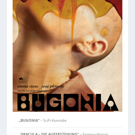
„BUGONIA“
– SciFi-Komödie
„DRACULA – DIE AUFERSTEHUNG“
– Fantasy-Horror