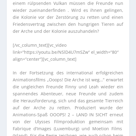
einem rülpsenden Vulkan müssen die Freunde nun
wieder zueinanderfinden . Wird es ihnen gelingen,
die Kolonie vor der Zerstörung zu retten und einen
Friedensvertrag zwischen den hungrigen Tieren auf
der Arche und der Kolonie auszuhandeln?
[/vc_column_text][vc_video
link=“https://youtu.be/NSlD4U7mSZw“ el_width=“80″
align=“center“][vc_column_text]
In der Fortsetzung des international erfolgreichen
Animationsfilms „Ooops! Die Arche ist weg…“ erwartet
die ungleichen Freunde Finny und Leah wieder ein
spannendes Abenteuer, neue Freunde und zudem
die Herausforderung, sich und das gesamte Tierreich
auf der Arche zu retten. Produziert wurde der
Animations-Spaß OOOPS! 2 – LAND IN SICHT erneut
von der Ulysses Filmproduktion gemeinsam mit
Fabrique d’Images (Luxemburg) und Moetion Films
(Irland). Für die Regie zeichnen, wie auch schon beim