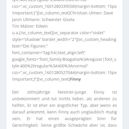
css=“.vc_custom_1601280339558{margin-bottom: 15px
!important;}“][vc_column_text]Christian Ulmen: Dave
Janin Ullmann: Schwester Gisela
Tim Mälzer: Edwin
u.a.[/vc_column_text][vc_separator color=“violet“
style=“shadow“ border_width=“2″][vc_custom_heading
text=“Die Figuren:“
font_container=“tag:h4|text_align:left“
google_fonts=“font_family:Boogaloo%3Aregular|font_s
tyle:400%20regular%3A400%3Anormal“
css=“.vc_custom_1601280527044{margin-bottom: 15px
!important;}“][vc_column_text]
Finny
Der zehnjährige Nestrier-Junge Finny ist
unbekümmert und tut nichts lieber, als anderen zu
helfen. Er ist eher ein ängstlicher Typ, aber wenn es
darauf ankommt, kann Finny auch unglaublich mutig
sein. Er hat einen ausgeprägten Sinn für
Gerechtigkeit. Seine größte Schwäche aber ist, dass