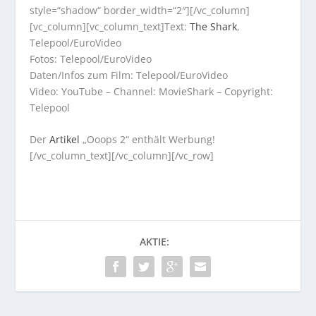
style=“shadow“ border_width=“2″][/vc_column]
[vc_column][vc_column_text]Text:
The Shark
,
Telepool/EuroVideo
Fotos: Telepool/EuroVideo
Daten/Infos zum Film: Telepool/EuroVideo
Video: YouTube – Channel: MovieShark – Copyright:
Telepool
Der
Artikel
„Ooops 2“ enthält Werbung!
[/vc_column_text][/vc_column][/vc_row]
AKTIE: