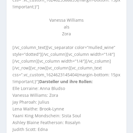
!important;}“]
Vanessa Williams
als
Zora
[/vc_column_text][vc_separator color=“mulled_wine“
style=“dotted“][/vc_column][vc_column width=“1/4″]
[/vc_column][vc_column width=“1/4″][/vc_column]
[/vc_row][vc_row][vc_column][vc_column_text
css=“.vc_custom_1624623145404{margin-bottom: 15px
!important;}“]
Darsteller und ihre Rollen:
Elle Lorraine: Anna Bludso
Vanessa Williams: Zora
Jay Pharoah: Julius
Lena Waithe: Brook-Lynne
Yaani King Mondschein: Sista Soul
Ashley Blaine Featherson: Rosalyn
Judith Scott: Edna