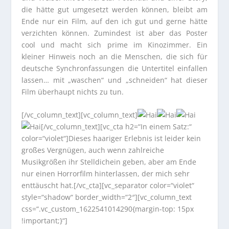
die hätte gut umgesetzt werden können, bleibt am
Ende nur ein Film, auf den ich gut und gerne hätte
verzichten können. Zumindest ist aber das Poster
cool und macht sich prime im Kinozimmer. Ein
kleiner Hinweis noch an die Menschen, die sich für
deutsche Synchronfassungen die Untertitel einfallen
lassen… mit „waschen“ und „schneiden“ hat dieser
Film überhaupt nichts zu tun.
[/vc_column_text][vc_column_text]
[/vc_column_text][vc_cta h2=“In einem Satz:“
color=“violet“]Dieses haariger Erlebnis ist leider kein
großes Vergnügen, auch wenn zahlreiche
Musikgrößen ihr Stelldichein geben, aber am Ende
nur einen Horrorfilm hinterlassen, der mich sehr
enttäuscht hat.[/vc_cta][vc_separator color=“violet“
style=“shadow“ border_width=“2″][vc_column_text
css=“.vc_custom_1622541014290{margin-top: 15px
!important;}“]