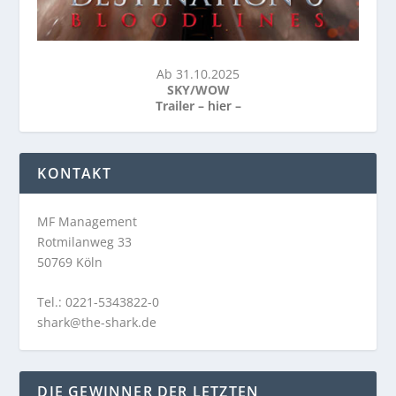
Ab 31.10.2025
SKY/WOW
Trailer –
hier
–
KONTAKT
MF Management
Rotmilanweg 33
50769 Köln
Tel.: 0221-5343822-0
shark@the-shark.de
DIE GEWINNER DER LETZTEN