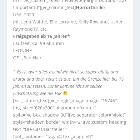
css=“.vc_custom_1609115469543{margin-bottom: 15px
!important;}“][vc_column_text]
Horrorthriller
USA, 2020
mit Lena Waithe, Elle Lorraine, Kelly Rowland, Usher
Raymond IV, etc.
Freigegeben ab 16 Jahren*
Laufzeit: Ca. 99 Minuten
LEONINE
OT: „Bad Hair“
* Es ist zwar alles irgendwie nicht so super blutig und
brutal und doch reicht es aus, um die Grenze hier bei 16
Jahren zu setzen. Somit komme ich zur selben
Einschätzung wie die FSK
[/vc_column_text][vc_single_image image=“15746″
img_size=“620×300″ alignment=“center“
style=“vc_box_shadow_3d“][vc_separator color=“violet“
style=“shadow“ border_width=“2″][vc_custom_heading
text=“Die Cast/Darsteller:“
font_container=“tag:h4|text_align:left“