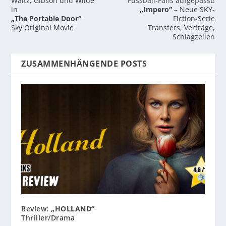
Waltz, Gibson und Wilde
Fussball-Fans aufgepasst!
in
„Impero“
– Neue SKY-
„The Portable Door“
Fiction-Serie
Sky Original Movie
Transfers, Verträge,
Schlagzeilen
ZUSAMMENHÄNGENDE POSTS
Review:
„HOLLAND“
Thriller/Drama