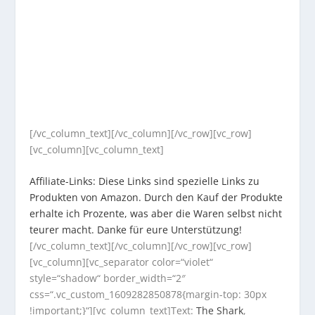
[/vc_column_text][/vc_column][/vc_row][vc_row]
[vc_column][vc_column_text]
Affiliate-Links: Diese Links sind spezielle Links zu
Produkten von Amazon. Durch den Kauf der Produkte
erhalte ich Prozente, was aber die Waren selbst nicht
teurer macht. Danke für eure Unterstützung!
[/vc_column_text][/vc_column][/vc_row][vc_row]
[vc_column][vc_separator color=“violet“
style=“shadow“ border_width=“2″
css=“.vc_custom_1609282850878{margin-top: 30px
!important;}“][vc_column_text]Text:
The Shark
,