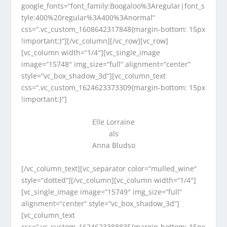
google_fonts=“font_family:Boogaloo%3Aregular|font_s
tyle:400%20regular%3A400%3Anormal“
css=“.vc_custom_1608642317848{margin-bottom: 15px
!important;}“][/vc_column][/vc_row][vc_row]
[vc_column width=“1/4″][vc_single_image
image=“15748″ img_size=“full“ alignment=“center“
style=“vc_box_shadow_3d“][vc_column_text
css=“.vc_custom_1624623373309{margin-bottom: 15px
!important;}“]
Elle Lorraine
als
Anna Bludso
[/vc_column_text][vc_separator color=“mulled_wine“
style=“dotted“][/vc_column][vc_column width=“1/4″]
[vc_single_image image=“15749″ img_size=“full“
alignment=“center“ style=“vc_box_shadow_3d“]
[vc_column_text
css=“.vc_custom_1624623388835{margin-bottom: 15px