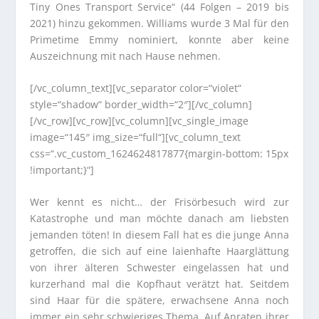
Tiny Ones Transport Service“ (44 Folgen – 2019 bis
2021) hinzu gekommen. Williams wurde 3 Mal für den
Primetime Emmy nominiert, konnte aber keine
Auszeichnung mit nach Hause nehmen.
[/vc_column_text][vc_separator color=“violet“
style=“shadow“ border_width=“2″][/vc_column]
[/vc_row][vc_row][vc_column][vc_single_image
image=“145″ img_size=“full“][vc_column_text
css=“.vc_custom_1624624817877{margin-bottom: 15px
!important;}“]
Wer kennt es nicht… der Frisörbesuch wird zur
Katastrophe und man möchte danach am liebsten
jemanden töten! In diesem Fall hat es die junge Anna
getroffen, die sich auf eine laienhafte Haarglättung
von ihrer älteren Schwester eingelassen hat und
kurzerhand mal die Kopfhaut verätzt hat. Seitdem
sind Haar für die spätere, erwachsene Anna noch
immer ein sehr schwieriges Thema. Auf Anraten ihrer