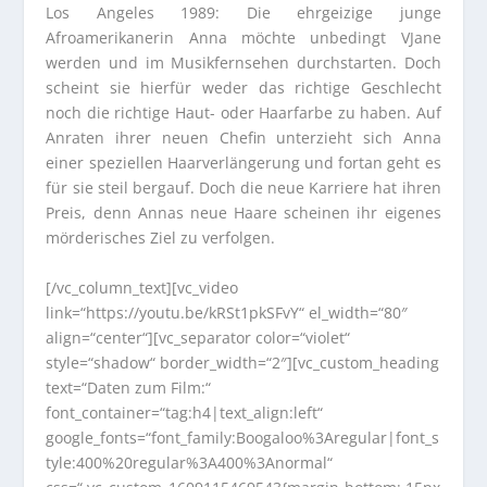
Los Angeles 1989: Die ehrgeizige junge
Afroamerikanerin Anna möchte unbedingt VJane
werden und im Musikfernsehen durchstarten. Doch
scheint sie hierfür weder das richtige Geschlecht
noch die richtige Haut- oder Haarfarbe zu haben. Auf
Anraten ihrer neuen Chefin unterzieht sich Anna
einer speziellen Haarverlängerung und fortan geht es
für sie steil bergauf. Doch die neue Karriere hat ihren
Preis, denn Annas neue Haare scheinen ihr eigenes
mörderisches Ziel zu verfolgen.
[/vc_column_text][vc_video
link=“https://youtu.be/kRSt1pkSFvY“ el_width=“80″
align=“center“][vc_separator color=“violet“
style=“shadow“ border_width=“2″][vc_custom_heading
text=“Daten zum Film:“
font_container=“tag:h4|text_align:left“
google_fonts=“font_family:Boogaloo%3Aregular|font_s
tyle:400%20regular%3A400%3Anormal“