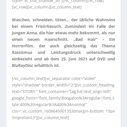
style=“vc_box_shadow_3d“][/vc_column][/vc_row]
[vc_row][vc_column][vc_column_text]
Waschen, schneiden, töten… der übliche Wahnsinn
bei einem Frisörbesuch. Zumindest im Falle der
jungen Anna, die hier etwas mehr bekommt, als nur
einen neuen Haarschnitt. „Bad Hair“ – Ein
Horrorfilm, der auch gleichzeitig das Thema
Rassismus und Leistungsdruck unterschwellig
einbezieht und ab dem 25. Juni 2021 auf DVD und
BluRayDisc erhältlich ist.
[/vc_column_text][vc_separator color=“violet“
style=“shadow“ border_width=“2″][vc_custom_heading
text=“STORY:“ font_container=“tag:h4|text_align:left“
google_fonts=“font_family:Boogaloo%3Aregular|font_s
tyle:400%20regular%3A400%3Anormal“
css=“.vc_custom_1608645001353{margin-bottom: 15px
!important;}“][vc_column_text]