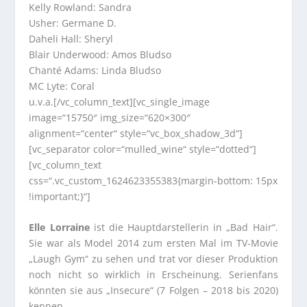
Kelly Rowland: Sandra
Usher: Germane D.
Daheli Hall: Sheryl
Blair Underwood: Amos Bludso
Chanté Adams: Linda Bludso
MC Lyte: Coral
u.v.a.[/vc_column_text][vc_single_image
image=“15750″ img_size=“620×300″
alignment=“center“ style=“vc_box_shadow_3d“]
[vc_separator color=“mulled_wine“ style=“dotted“]
[vc_column_text
css=“.vc_custom_1624623355383{margin-bottom: 15px
!important;}“]
Elle Lorraine
ist die Hauptdarstellerin in „Bad Hair“.
Sie war als Model 2014 zum ersten Mal im TV-Movie
„Laugh Gym“ zu sehen und trat vor dieser Produktion
noch nicht so wirklich in Erscheinung. Serienfans
könnten sie aus „Insecure“ (7 Folgen – 2018 bis 2020)
kennen.