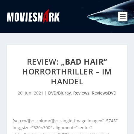
REVIEW:
„BAD HAIR“
HORRORTHRILLER – IM
HANDEL
26. Juni 2021
|
DVD/Bluray
,
Reviews
,
ReviewsDVD
[vc_row][vc_column][vc_single_image image=“15745″
img_size=“620×300″ alignment=“center“