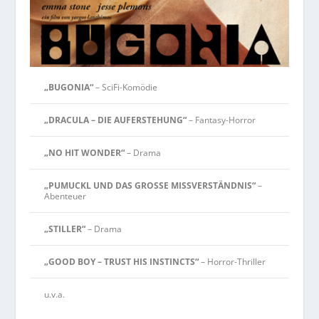
„BUGONIA“
– SciFi-Komödie
„DRACULA – DIE AUFERSTEHUNG“
– Fantasy-Horror
„NO HIT WONDER“
– Drama
„PUMUCKL UND DAS GROSSE MISSVERSTÄNDNIS“
–
Abenteuer
„STILLER“
– Drama
„GOOD BOY – TRUST HIS INSTINCTS“
– Horror-Thriller
u.v.a.