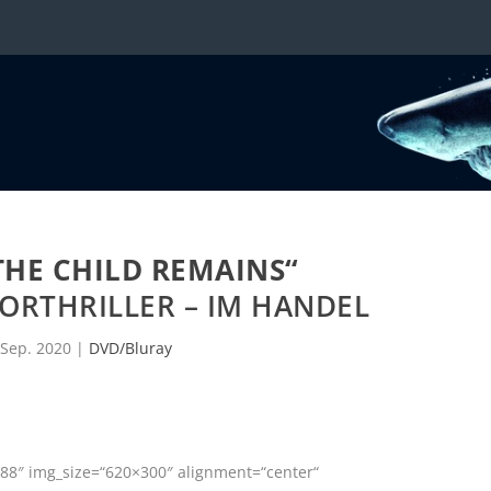
THE CHILD REMAINS“
ORTHRILLER – IM HANDEL
 Sep. 2020
|
DVD/Bluray
88″ img_size=“620×300″ alignment=“center“