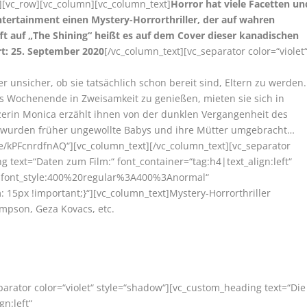
][vc_row][vc_column][vc_column_text]
Horror hat viele Facetten un
ntertainment einen Mystery-Horrorthriller, der auf wahren
ft auf „The Shining“ heißt es auf dem Cover dieser kanadischen
t: 25. September 2020
[/vc_column_text][vc_separator color=“violet
r unsicher, ob sie tatsächlich schon bereit sind, Eltern zu werden.
 Wochenende in Zweisamkeit zu genießen, mieten sie sich in
erin Monica erzählt ihnen von der dunklen Vergangenheit des
wurden früher ungewollte Babys und ihre Mütter umgebracht…
.be/kPFcnrdfnAQ“][vc_column_text][/vc_column_text][vc_separator
g text=“Daten zum Film:“ font_container=“tag:h4|text_align:left“
r|font_style:400%20regular%3A400%3Anormal“
15px !important;}“][vc_column_text]Mystery-Horrorthriller
mpson, Geza Kovacs, etc.
parator color=“violet“ style=“shadow“][vc_custom_heading text=“Die
gn:left“