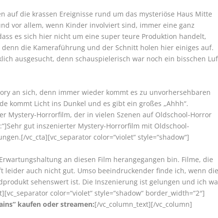
en auf die krassen Ereignisse rund um das mysteriöse Haus Mitte
nd vor allem, wenn Kinder involviert sind, immer eine ganz
ass es sich hier nicht um eine super teure Produktion handelt,
nd, denn die Kameraführung und der Schnitt holen hier einiges auf.
cklich ausgesucht, denn schauspielerisch war noch ein bisschen Luf
Story an sich, denn immer wieder kommt es zu unvorhersehbaren
de kommt Licht ins Dunkel und es gibt ein großes „Ahhh“.
 Mystery-Horrorfilm, der in vielen Szenen auf Oldschool-Horror
:“]Sehr gut inszenierter Mystery-Horrorfilm mit Oldschool-
n.[/vc_cta][vc_separator color=“violet“ style=“shadow“]
en Erwartungshaltung an diesen Film herangegangen bin. Filme, die
ft leider auch nicht gut. Umso beeindruckender finde ich, wenn di
produkt sehenswert ist. Die Inszenierung ist gelungen und ich wa
t][vc_separator color=“violet“ style=“shadow“ border_width=“2″]
ains“ kaufen oder streamen:
[/vc_column_text][/vc_column]