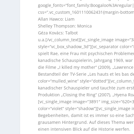
google_fonts=“font_family:Boogaloo%3Aregula
css=“.vc_custom_1601110062431{margin-bottom:
Allan Hawco: Liam
Shelley Thompson: Monica
Géza Kovács: Talbot
u.a.[/vc_column_text][vc_single_image image=“
style=“vc_box_shadow_3d“][vc_separator color=“
spielt Rae, eine Frau mit psychischen Problem
kanadische Schauspielerin, Jahrgang 1969, war
die Filme „I killed my mother“ (2009), „Lawrenc
Bestandteil der TV-Serie „Les hauts et les bas 
color=“mulled_wine“ style=“dotted“][vc_column_
kanadischer Schauspieler und tauchte zum erst
Produktion „Closing the Ring“ (2007), „Hyena Roa
[vc_single_image image=“3891″ img_size=“620×3
color=“violet“ style=“shadow“][vc_single_imag
Begebenheiten, damit ist es immer so eine Sache.
grausamen Hintergrund. Auf dieses Thema wer
einen intensiven Blick auf die Historie werfen.