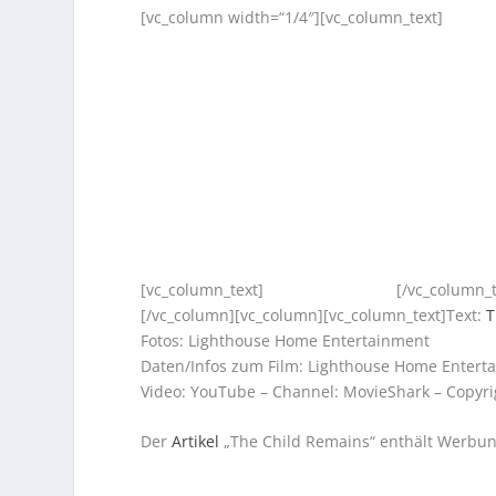
[vc_column width=“1/4″][vc_column_text]
[vc_column_text]
[/vc_column_
[/vc_column][vc_column][vc_column_text]Text:
T
Fotos: Lighthouse Home Entertainment
Daten/Infos zum Film: Lighthouse Home Entert
Video: YouTube – Channel: MovieShark – Copyr
Der
Artikel
„The Child Remains“ enthält Werbung