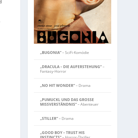
d
“
„BUGONIA“
– SciFi-Komödie
„DRACULA – DIE AUFERSTEHUNG“
–
Fantasy-Horror
„NO HIT WONDER“
– Drama
„PUMUCKL UND DAS GROSSE
MISSVERSTÄNDNIS“
– Abenteuer
„STILLER“
– Drama
„GOOD BOY – TRUST HIS
INSTINCTS“
– Horror-Thriller