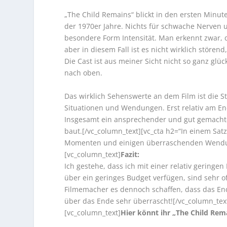
„The Child Remains“ blickt in den ersten Minut
der 1970er Jahre. Nichts für schwache Nerven u
besondere Form Intensität. Man erkennt zwar, d
aber in diesem Fall ist es nicht wirklich störe
Die Cast ist aus meiner Sicht nicht so ganz glü
nach oben.
Das wirklich Sehenswerte an dem Film ist die 
Situationen und Wendungen. Erst relativ am En
Insgesamt ein ansprechender und gut gemachter
baut.[/vc_column_text][vc_cta h2=“In einem Satz
Momenten und einigen überraschenden Wendunge
[vc_column_text]
Fazit:
Ich gestehe, dass ich mit einer relativ gering
über ein geringes Budget verfügen, sind sehr o
Filmemacher es dennoch schaffen, dass das End
über das Ende sehr überrascht!
[/vc_column_tex
[vc_column_text]
Hier könnt ihr „The Child Rem