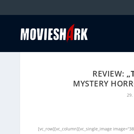
REVIEW:
„
MYSTERY HORR
29.
[vc_row][vc_column][vc_single_image image=“38