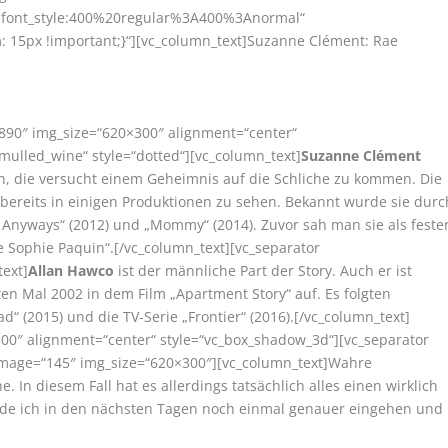
r|font_style:400%20regular%3A400%3Anormal“
 15px !important;}“][vc_column_text]Suzanne Clément: Rae
3890″ img_size=“620×300″ alignment=“center“
mulled_wine“ style=“dotted“][vc_column_text]
Suzanne Clément
en, die versucht einem Geheimnis auf die Schliche zu kommen. Die
 bereits in einigen Produktionen zu sehen. Bekannt wurde sie durc
e Anyways“ (2012) und „Mommy“ (2014). Zuvor sah man sie als feste
de Sophie Paquin“.[/vc_column_text][vc_separator
text]
Allan Hawco
ist der männliche Part der Story. Auch er ist
en Mal 2002 in dem Film „Apartment Story“ auf. Es folgten
d“ (2015) und die TV-Serie „Frontier“ (2016).[/vc_column_text]
00″ alignment=“center“ style=“vc_box_shadow_3d“][vc_separator
e image=“145″ img_size=“620×300″][vc_column_text]Wahre
 In diesem Fall hat es allerdings tatsächlich alles einen wirklich
de ich in den nächsten Tagen noch einmal genauer eingehen und