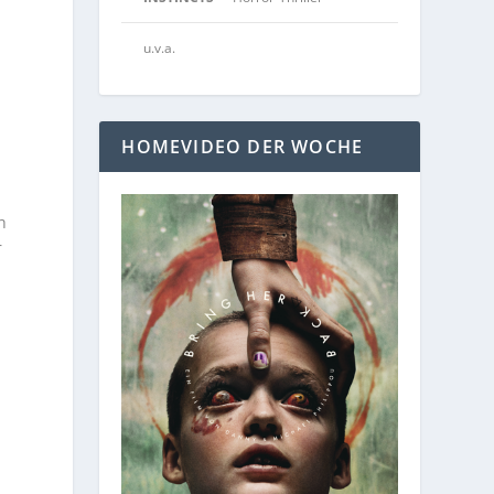
u.v.a.
HOMEVIDEO DER WOCHE
h
r