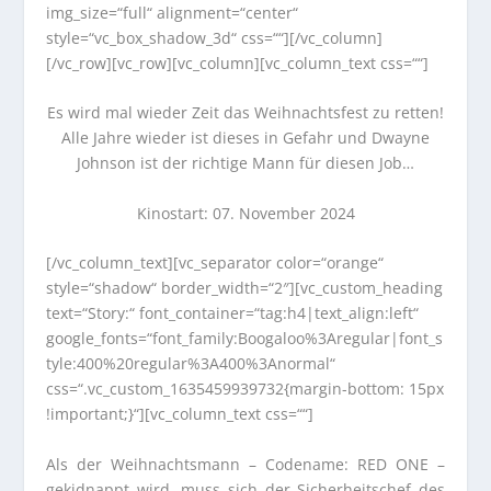
img_size=“full“ alignment=“center“
style=“vc_box_shadow_3d“ css=““][/vc_column]
[/vc_row][vc_row][vc_column][vc_column_text css=““]
Es wird mal wieder Zeit das Weihnachtsfest zu retten!
Alle Jahre wieder ist dieses in Gefahr und Dwayne
Johnson ist der richtige Mann für diesen Job…
Kinostart: 07. November 2024
[/vc_column_text][vc_separator color=“orange“
style=“shadow“ border_width=“2″][vc_custom_heading
text=“Story:“ font_container=“tag:h4|text_align:left“
google_fonts=“font_family:Boogaloo%3Aregular|font_s
tyle:400%20regular%3A400%3Anormal“
css=“.vc_custom_1635459939732{margin-bottom: 15px
!important;}“][vc_column_text css=““]
Als der Weihnachtsmann – Codename: RED ONE –
gekidnappt wird, muss sich der Sicherheitschef des