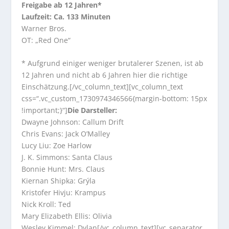
Freigabe ab 12 Jahren*
Laufzeit: Ca. 133 Minuten
Warner Bros.
OT: „Red One“
* Aufgrund einiger weniger brutalerer Szenen, ist ab
12 Jahren und nicht ab 6 Jahren hier die richtige
Einschätzung.[/vc_column_text][vc_column_text
css=“.vc_custom_1730974346566{margin-bottom: 15px
!important;}“]
Die Darsteller:
Dwayne Johnson: Callum Drift
Chris Evans: Jack O’Malley
Lucy Liu: Zoe Harlow
J. K. Simmons: Santa Claus
Bonnie Hunt: Mrs. Claus
Kiernan Shipka: Grýla
Kristofer Hivju: Krampus
Nick Kroll: Ted
Mary Elizabeth Ellis: Olivia
Wesley Kimmel: Dylan[/vc_column_text][vc_separator