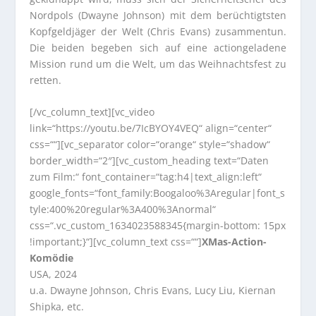
Nordpols (Dwayne Johnson) mit dem berüchtigtsten
Kopfgeldjäger der Welt (Chris Evans) zusammentun.
Die beiden begeben sich auf eine actiongeladene
Mission rund um die Welt, um das Weihnachtsfest zu
retten.
[/vc_column_text][vc_video
link=“https://youtu.be/7IcBYOY4VEQ“ align=“center“
css=““][vc_separator color=“orange“ style=“shadow“
border_width=“2″][vc_custom_heading text=“Daten
zum Film:“ font_container=“tag:h4|text_align:left“
google_fonts=“font_family:Boogaloo%3Aregular|font_s
tyle:400%20regular%3A400%3Anormal“
css=“.vc_custom_1634023588345{margin-bottom: 15px
!important;}“][vc_column_text css=““]
XMas-Action-
Komödie
USA, 2024
u.a. Dwayne Johnson, Chris Evans, Lucy Liu, Kiernan
Shipka, etc.