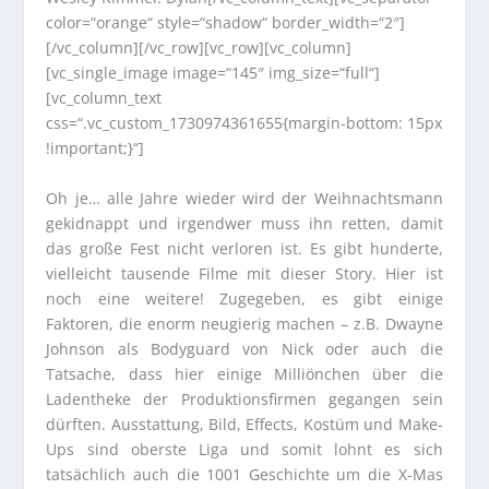
color=“orange“ style=“shadow“ border_width=“2″]
[/vc_column][/vc_row][vc_row][vc_column]
[vc_single_image image=“145″ img_size=“full“]
[vc_column_text
css=“.vc_custom_1730974361655{margin-bottom: 15px
!important;}“]
Oh je… alle Jahre wieder wird der Weihnachtsmann
gekidnappt und irgendwer muss ihn retten, damit
das große Fest nicht verloren ist. Es gibt hunderte,
vielleicht tausende Filme mit dieser Story. Hier ist
noch eine weitere! Zugegeben, es gibt einige
Faktoren, die enorm neugierig machen – z.B. Dwayne
Johnson als Bodyguard von Nick oder auch die
Tatsache, dass hier einige Milliönchen über die
Ladentheke der Produktionsfirmen gegangen sein
dürften. Ausstattung, Bild, Effects, Kostüm und Make-
Ups sind oberste Liga und somit lohnt es sich
tatsächlich auch die 1001 Geschichte um die X-Mas