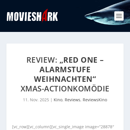
REVIEW:
„RED ONE –
ALARMSTUFE
WEIHNACHTEN“
XMAS-ACTIONKOMÖDIE
11. Nov. 2025
|
Kino
,
Reviews
,
ReviewsKino
[vc_row][vc_column][vc_single_image image=“28878″