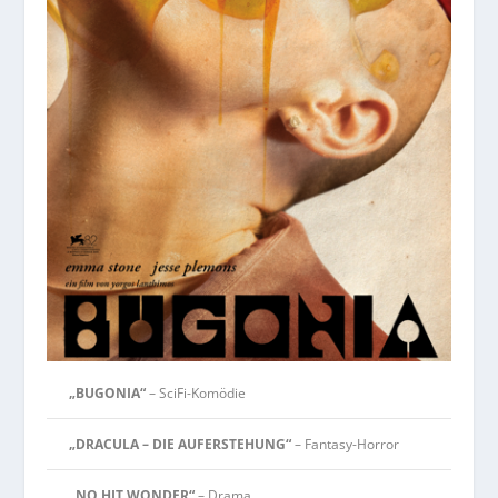
„BUGONIA“
– SciFi-Komödie
„DRACULA – DIE AUFERSTEHUNG“
– Fantasy-Horror
„NO HIT WONDER“
– Drama