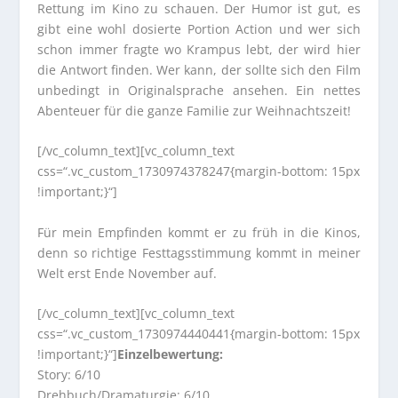
Rettung im Kino zu schauen. Der Humor ist gut, es
gibt eine wohl dosierte Portion Action und wer sich
schon immer fragte wo Krampus lebt, der wird hier
die Antwort finden. Wer kann, der sollte sich den Film
unbedingt in Originalsprache ansehen. Ein nettes
Abenteuer für die ganze Familie zur Weihnachtszeit!
[/vc_column_text][vc_column_text
css=“.vc_custom_1730974378247{margin-bottom: 15px
!important;}“]
Für mein Empfinden kommt er zu früh in die Kinos,
denn so richtige Festtagsstimmung kommt in meiner
Welt erst Ende November auf.
[/vc_column_text][vc_column_text
css=“.vc_custom_1730974440441{margin-bottom: 15px
!important;}“]
Einzelbewertung:
Story: 6/10
Drehbuch/Dramaturgie: 6/10