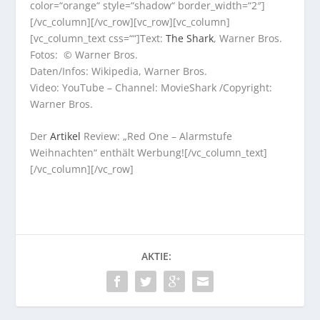
color=“orange“ style=“shadow“ border_width=“2″]
[/vc_column][/vc_row][vc_row][vc_column]
[vc_column_text css=““]Text:
The Shark
, Warner Bros.
Fotos: © Warner Bros.
Daten/Infos: Wikipedia, Warner Bros.
Video: YouTube – Channel: MovieShark /Copyright:
Warner Bros.
Der
Artikel
Review: „Red One – Alarmstufe
Weihnachten“ enthält Werbung![/vc_column_text]
[/vc_column][/vc_row]
AKTIE: