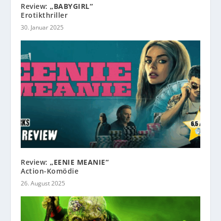
Review:
„BABYGIRL“
Erotikthriller
30. Januar 2025
Review:
„EENIE MEANIE“
Action-Komödie
26. August 2025