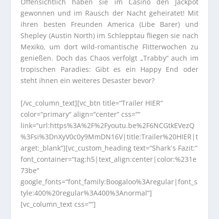
Offensichtlich haben sie im Casino den Jackpot
gewonnen und im Rausch der Nacht geheiratet! Mit
ihren besten Freunden America (Libe Barer) und
Shepley (Austin North) im Schlepptau fliegen sie nach
Mexiko, um dort wild-romantische Flitterwochen zu
genießen. Doch das Chaos verfolgt „Trabby“ auch im
tropischen Paradies: Gibt es ein Happy End oder
steht ihnen ein weiteres Desaster bevor?
[/vc_column_text][vc_btn title=“Trailer HIER“
color=“primary“ align=“center“ css=““
link=“url:https%3A%2F%2Fyoutu.be%2F6NCGtkEVezQ
%3Fsi%3DnXyV0c0y9MmDN16V|title:Trailer%20HIER|t
arget:_blank“][vc_custom_heading text=“Shark´s Fazit:“
font_container=“tag:h5|text_align:center|color:%231e
73be“
google_fonts=“font_family:Boogaloo%3Aregular|font_s
tyle:400%20regular%3A400%3Anormal“]
[vc_column_text css=““]