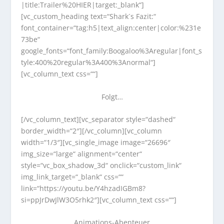
|title:Trailer%20HIER|target:_blank“]
[vc_custom_heading text=“Shark´s Fazit:“
font_container=“tag:h5|text_align:center|color:%231e
73be“
google_fonts=“font_family:Boogaloo%3Aregular|font_s
tyle:400%20regular%3A400%3Anormal“]
[vc_column_text css=““]
Folgt…
[/vc_column_text][vc_separator style=“dashed“
border_width=“2″][/vc_column][vc_column
width=“1/3″][vc_single_image image=“26696″
img_size=“large“ alignment=“center“
style=“vc_box_shadow_3d“ onclick=“custom_link“
img_link_target=“_blank“ css=““
link=“https://youtu.be/Y4hzadIGBm8?
si=ppJrDwJlW3O5rhk2″][vc_column_text css=““]
Animations-Abenteuer