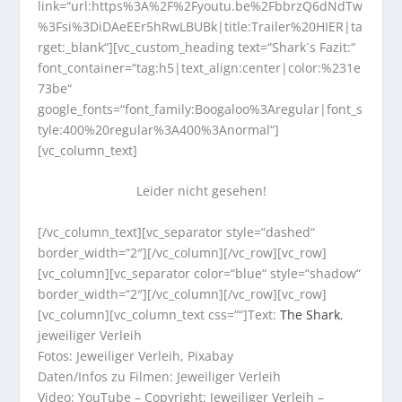
link=“url:https%3A%2F%2Fyoutu.be%2FbbrzQ6dNdTw
%3Fsi%3DiDAeEEr5hRwLBUBk|title:Trailer%20HIER|ta
rget:_blank“][vc_custom_heading text=“Shark´s Fazit:“
font_container=“tag:h5|text_align:center|color:%231e
73be“
google_fonts=“font_family:Boogaloo%3Aregular|font_s
tyle:400%20regular%3A400%3Anormal“]
[vc_column_text]
Leider nicht gesehen!
[/vc_column_text][vc_separator style=“dashed“
border_width=“2″][/vc_column][/vc_row][vc_row]
[vc_column][vc_separator color=“blue“ style=“shadow“
border_width=“2″][/vc_column][/vc_row][vc_row]
[vc_column][vc_column_text css=““]Text:
The Shark
,
jeweiliger Verleih
Fotos: Jeweiliger Verleih, Pixabay
Daten/Infos zu Filmen: Jeweiliger Verleih
Video: YouTube – Copyright: Jeweiliger Verleih –