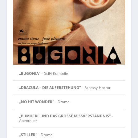
„BUGONIA“
– SciFi-Komödie
„DRACULA – DIE AUFERSTEHUNG“
– Fantasy-Horror
„NO HIT WONDER“
– Drama
„PUMUCKL UND DAS GROSSE MISSVERSTÄNDNIS“
–
Abenteuer
„STILLER“
– Drama