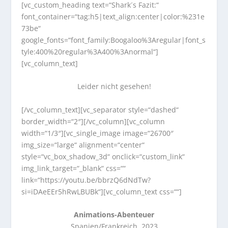
[vc_custom_heading text=“Shark´s Fazit:“
font_container=“tag:h5|text_align:center|color:%231e
73be“
google_fonts=“font_family:Boogaloo%3Aregular|font_s
tyle:400%20regular%3A400%3Anormal“]
[vc_column_text]
Leider nicht gesehen!
[/vc_column_text][vc_separator style=“dashed“
border_width=“2″][/vc_column][vc_column
width=“1/3″][vc_single_image image=“26700″
img_size=“large“ alignment=“center“
style=“vc_box_shadow_3d“ onclick=“custom_link“
img_link_target=“_blank“ css=““
link=“https://youtu.be/bbrzQ6dNdTw?
si=iDAeEEr5hRwLBUBk“][vc_column_text css=““]
Animations-Abenteuer
Spanien/Frankreich, 2023