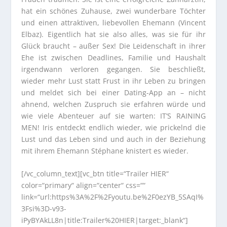
hat ein schönes Zuhause, zwei wunderbare Töchter
und einen attraktiven, liebevollen Ehemann (Vincent
Elbaz). Eigentlich hat sie also alles, was sie für ihr
Glück braucht – außer Sex! Die Leidenschaft in ihrer
Ehe ist zwischen Deadlines, Familie und Haushalt
irgendwann verloren gegangen. Sie beschließt,
wieder mehr Lust statt Frust in ihr Leben zu bringen
und meldet sich bei einer Dating-App an – nicht
ahnend, welchen Zuspruch sie erfahren würde und
wie viele Abenteuer auf sie warten: IT’S RAINING
MEN! Iris entdeckt endlich wieder, wie prickelnd die
Lust und das Leben sind und auch in der Beziehung
mit ihrem Ehemann Stéphane knistert es wieder.
[/vc_column_text][vc_btn title=“Trailer HIER“
color=“primary“ align=“center“ css=““
link=“url:https%3A%2F%2Fyoutu.be%2F0ezYB_5SAqI%
3Fsi%3D-v93-
iPyBYAkLL8n|title:Trailer%20HIER|target:_blank“]