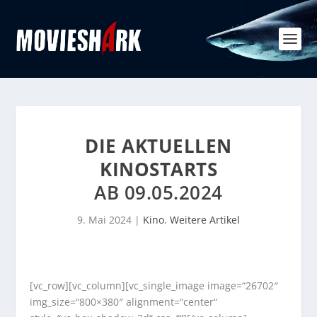
DIE AKTUELLEN
KINOSTARTS
AB 09.05.2024
9. Mai 2024
|
Kino
,
Weitere Artikel
[vc_row][vc_column][vc_single_image image=“26702″
img_size=“800×380″ alignment=“center“