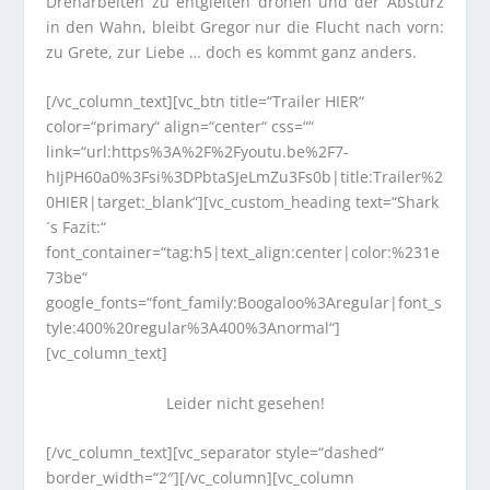
Dreharbeiten zu entgleiten drohen und der Absturz
in den Wahn, bleibt Gregor nur die Flucht nach vorn:
zu Grete, zur Liebe … doch es kommt ganz anders.
[/vc_column_text][vc_btn title=“Trailer HIER“
color=“primary“ align=“center“ css=““
link=“url:https%3A%2F%2Fyoutu.be%2F7-
hIjPH60a0%3Fsi%3DPbtaSJeLmZu3Fs0b|title:Trailer%2
0HIER|target:_blank“][vc_custom_heading text=“Shark
´s Fazit:“
font_container=“tag:h5|text_align:center|color:%231e
73be“
google_fonts=“font_family:Boogaloo%3Aregular|font_s
tyle:400%20regular%3A400%3Anormal“]
[vc_column_text]
Leider nicht gesehen!
[/vc_column_text][vc_separator style=“dashed“
border_width=“2″][/vc_column][vc_column