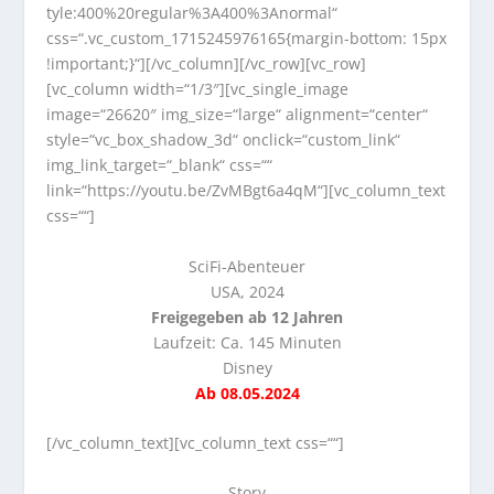
tyle:400%20regular%3A400%3Anormal“
css=“.vc_custom_1715245976165{margin-bottom: 15px
!important;}“][/vc_column][/vc_row][vc_row]
[vc_column width=“1/3″][vc_single_image
image=“26620″ img_size=“large“ alignment=“center“
style=“vc_box_shadow_3d“ onclick=“custom_link“
img_link_target=“_blank“ css=““
link=“https://youtu.be/ZvMBgt6a4qM“][vc_column_text
css=““]
SciFi-Abenteuer
USA, 2024
Freigegeben ab 12 Jahren
Laufzeit: Ca. 145 Minuten
Disney
Ab 08.05.2024
[/vc_column_text][vc_column_text css=““]
Story