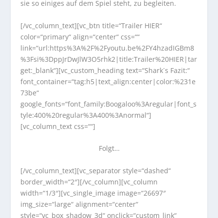
sie so einiges auf dem Spiel steht, zu begleiten.
[/vc_column_text][vc_btn title=“Trailer HIER“
color=“primary“ align=“center“ css=““
link=“url:https%3A%2F%2Fyoutu.be%2FY4hzadIGBm8
%3Fsi%3DppJrDwJlW3O5rhk2|title:Trailer%20HIER|tar
get:_blank“][vc_custom_heading text=“Shark´s Fazit:“
font_container=“tag:h5|text_align:center|color:%231e
73be“
google_fonts=“font_family:Boogaloo%3Aregular|font_s
tyle:400%20regular%3A400%3Anormal“]
[vc_column_text css=““]
Folgt…
[/vc_column_text][vc_separator style=“dashed“
border_width=“2″][/vc_column][vc_column
width=“1/3″][vc_single_image image=“26697″
img_size=“large“ alignment=“center“
style=“vc_box_shadow_3d“ onclick=“custom_link“