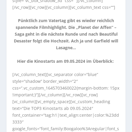
style=“vc_box_shadow_3d“ css=““][/vc_column]
[/vc_row][vc_row][vc_column][vc_column_text css=““]
Pünktlich zum Vatertag gibt es wieder reichlich
spannende Filmhighlight. Die „Planet der Affen“ –
Saga geht in die nächste Runde und nach Beautiful
Desaster folgt die Hochzeit. Ach ja und Garfield will
Lasagne…
Hier die Kinostarts am 09.05.2024
im Überblick:
[/vc_column_text][vc_separator color=“blue“
style=“shadow“ border_width=“2″
css=“.vc_custom_1645703460022{margin-bottom: 15px
!important;}“][/vc_column][/vc_row][vc_row]
[vc_column][vc_empty_space][vc_custom_heading
text=“Die TOP3 Kinostarts ab 09.05.2024″
font_container=“tag:h1|text_align:center|color:%23dd
3333″
google_fonts=“font_family:Boogaloo%3Aregular|font_s