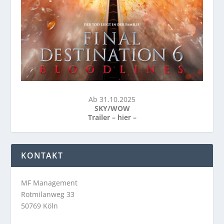
Ab 31.10.2025
SKY/WOW
Trailer –
hier
–
KONTAKT
MF Management
Rotmilanweg 33
50769 Köln