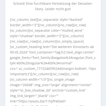
Schock! Eine furchtbare Fortsetzung der Desaster-
Story. Leider nicht gut!
[/vc_column_text][vc_separator style=“dashed“
border_width=“2″][/vc_column][/vc_row][vc_row]
[vc_column][vc_separator color=“mulled_wine“
style=“shadow“ border_width=“2″][/vc_column]
[/vc_row][vc_row][vc_column][vc_empty_space]
[vc_custom_heading text=“Die weiteren Kinostarts ab
09.05.2024″ font_container=“tag:h2|text_align:center“
google_fonts=“font_family:Boogaloo%3Aregular|font_s
tyle:400%20regular%3A400%3Anormal“
css=“.vc_custom_1715246595244{margin-bottom: 15px
!important;}“][/vc_column][/vc_row][vc_row]
[vc_column width=“1/3″][vc_single_image
image=“26698″ img_size=“large“ alignment=“center“
style=“vc_box_shadow_3d“ onclick=“custom_link“
img_link_target=“_blank“ css=““
link=“https://youtu.be/7-hIjPH60a0?