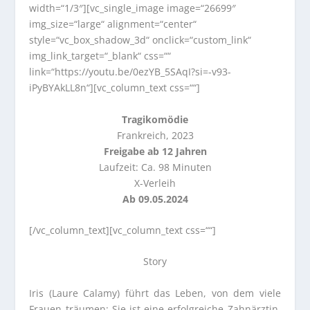
width=“1/3″][vc_single_image image=“26699″
img_size=“large“ alignment=“center“
style=“vc_box_shadow_3d“ onclick=“custom_link“
img_link_target=“_blank“ css=““
link=“https://youtu.be/0ezYB_5SAqI?si=-v93-
iPyBYAkLL8n“][vc_column_text css=““]
Tragikomödie
Frankreich, 2023
Freigabe ab 12 Jahren
Laufzeit: Ca. 98 Minuten
X-Verleih
Ab 09.05.2024
[/vc_column_text][vc_column_text css=““]
Story
Iris (Laure Calamy) führt das Leben, von dem viele
Frauen träumen: Sie ist eine erfolgreiche Zahnärztin,