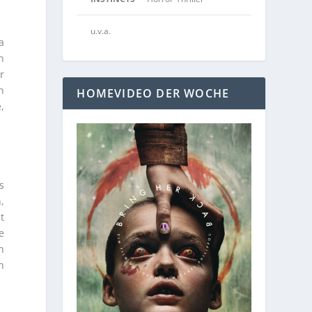
u.v.a.
a
n
r
n
HOMEVIDEO DER WOCHE
,
s
,
t
e
n
n