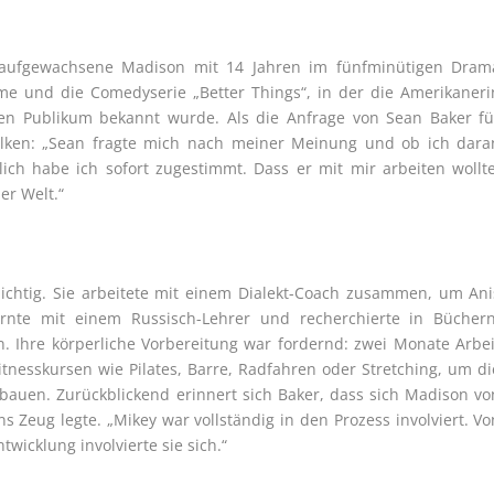
s aufgewachsene Madison mit 14 Jahren im fünfminütigen Dram
ilme und die Comedyserie „Better Things“, in der die Amerikaneri
n Publikum bekannt wurde. Als die Anfrage von Sean Baker fü
olken: „Sean fragte mich nach meiner Meinung und ob ich dara
ich habe ich sofort zugestimmt. Dass er mit mir arbeiten wollte
er Welt.“
ichtig. Sie arbeitete mit einem Dialekt-Coach zusammen, um Ani
ernte mit einem Russisch-Lehrer und recherchierte in Büchern
. Ihre körperliche Vorbereitung war fordernd: zwei Monate Arbei
itnesskursen wie Pilates, Barre, Radfahren oder Stretching, um di
zubauen. Zurückblickend erinnert sich Baker, dass sich Madison vo
s Zeug legte. „Mikey war vollständig in den Prozess involviert. Vo
wicklung involvierte sie sich.“