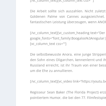
[/vc_column_text][vc_column_text css=““]
Die Arbeit sollte sich auszahlen. Nicht zul
Goldenen Palme von Cannes ausgezeichnet.
fantastischen Leistung überzeugen, wenn ANOR
[/vc_column_text][vc_custom_heading text=“Der 
google_fonts=“font_family:Boogaloo%3Aregular
[vc_column_text css=““]
Die selbstbewusste Anora, eine junge Stripperi
den Sohn eines Oligarchen, kennenlernt und ihn
Russland erreicht, ist ihr Traum von einer bes
um die Ehe zu annullieren.
[/vc_column_text][vc_video link=“https://youtu.
Regisseur Sean Baker (The Florida Project) e
pointiertem Humor, die bei den 77. Filmfestspi