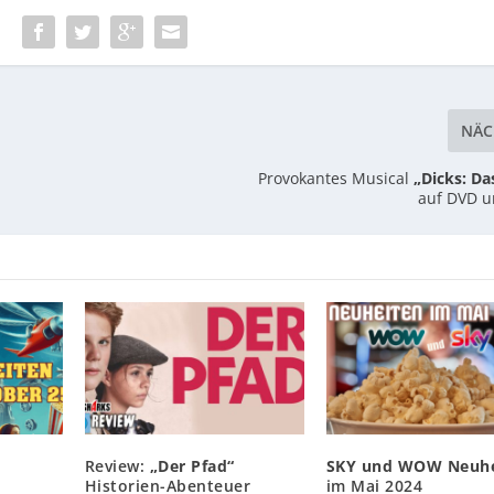
:
NÄC
Provokantes Musical
„Dicks: Da
auf DVD u
Review:
„Der Pfad“
SKY und WOW Neuhe
Historien-Abenteuer
im Mai 2024