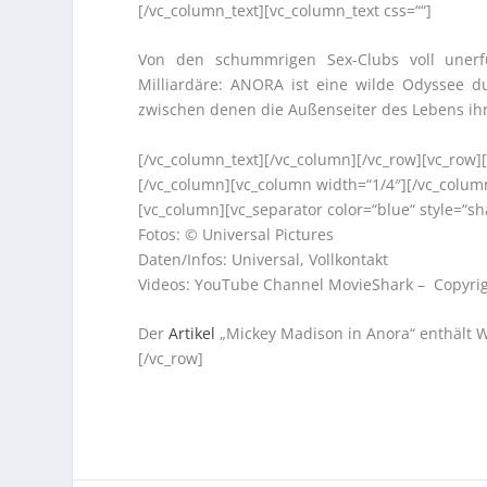
[/vc_column_text][vc_column_text css=““]
Von den schummrigen Sex-Clubs voll unerf
Milliardäre: ANORA ist eine wilde Odyssee d
zwischen denen die Außenseiter des Lebens ihr
[/vc_column_text][/vc_column][/vc_row][vc_row]
[/vc_column][vc_column width=“1/4″][/vc_colum
[vc_column][vc_separator color=“blue“ style=“sh
Fotos: © Universal Pictures
Daten/Infos: Universal, Vollkontakt
Videos: YouTube Channel MovieShark – Copyrigh
Der
Artikel
„Mickey Madison in Anora“ enthält 
[/vc_row]