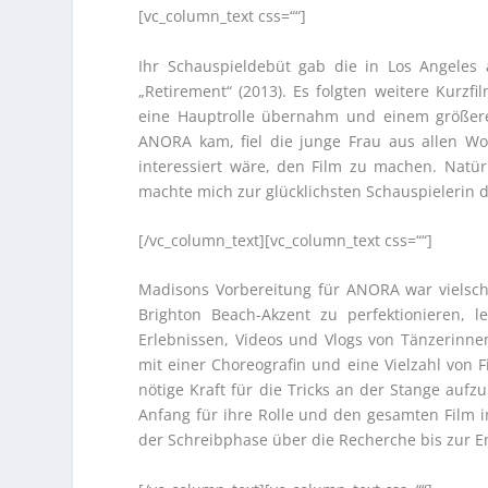
[vc_column_text css=““]
Ihr Schauspieldebüt gab die in Los Angele
„Retirement“ (2013). Es folgten weitere Kurzf
eine Hauptrolle übernahm und einem größere
ANORA kam, fiel die junge Frau aus allen W
interessiert wäre, den Film zu machen. Natürl
machte mich zur glücklichsten Schauspielerin d
[/vc_column_text][vc_column_text css=““]
Madisons Vorbereitung für ANORA war vielsch
Brighton Beach-Akzent zu perfektionieren, l
Erlebnissen, Videos und Vlogs von Tänzerinnen
mit einer Choreografin und eine Vielzahl von F
nötige Kraft für die Tricks an der Stange auf
Anfang für ihre Rolle und den gesamten Film in
der Schreibphase über die Recherche bis zur Ent