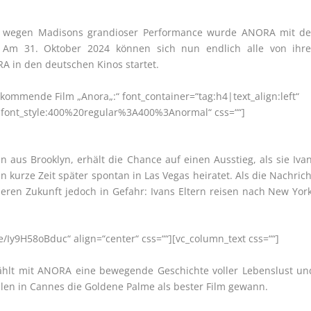
etzt wegen Madisons grandioser Performance wurde ANORA mit de
 Am 31. Oktober 2024 können sich nun endlich alle von ihre
A in den deutschen Kinos startet.
kommende Film „Anora„:“ font_container=“tag:h4|text_align:left“
|font_style:400%20regular%3A400%3Anormal“ css=““]
n aus Brooklyn, erhält die Chance auf einen Ausstieg, als sie Ivan
 kurze Zeit später spontan in Las Vegas heiratet. Als die Nachrich
seren Zukunft jedoch in Gefahr: Ivans Eltern reisen nach New York
be/Iy9H58oBduc“ align=“center“ css=““][vc_column_text css=““]
rzählt mit ANORA eine bewegende Geschichte voller Lebenslust un
elen in Cannes die Goldene Palme als bester Film gewann.