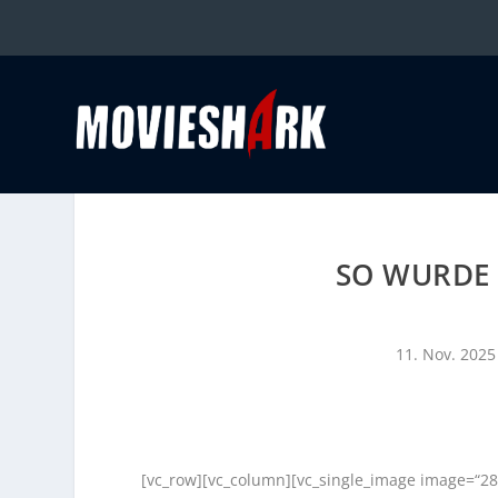
SO WURDE
11. Nov. 2025
[vc_row][vc_column][vc_single_image image=“28