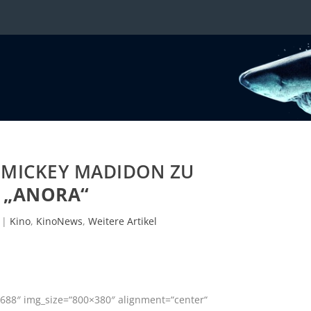
 MICKEY MADIDON ZU
„ANORA“
|
Kino
,
KinoNews
,
Weitere Artikel
688″ img_size=“800×380″ alignment=“center“