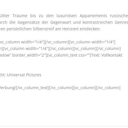
üllter Träume bis zu den luxuriösen Appartements russische
urch die Gegensätze der Gegenwart und kontrastreichen Genres
en persönlichen Silberstreif am Horizont entdecken.
[vc_column width=“1/4″][/vc_column][vc_column width=“1/4″]
n][vc_column width=“1/4″][/vc_column][vc_column][/vc_column]
adow“ border_width=“2″][vc_column_text css=““]Text: Vollkontakt
t: Universal Pictures
Werbung![/vc_column_text][/vc_column][vc_column][/vc_column]