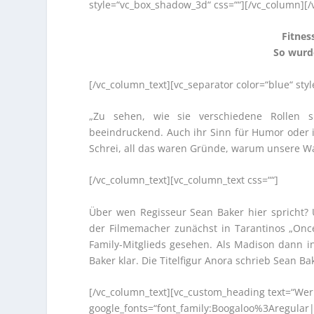
style=“vc_box_shadow_3d“ css=““][/vc_column][/
Fitnes
So wurd
[/vc_column_text][vc_separator color=“blue“ st
„Zu sehen, wie sie verschiedene Rollen s
beeindruckend. Auch ihr Sinn für Humor oder i
Schrei, all das waren Gründe, warum unsere Wahl
[/vc_column_text][vc_column_text css=““]
Über wen Regisseur Sean Baker hier spricht? 
der Filmemacher zunächst in Tarantinos „Onc
Family-Mitglieds gesehen. Als Madison dann in
Baker klar. Die Titelfigur Anora schrieb Sean B
[/vc_column_text][vc_custom_heading text=“Wer i
google_fonts=“font_family:Boogaloo%3Aregular