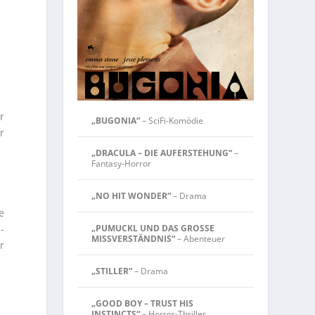
r
„BUGONIA“
– SciFi-Komödie
r
„DRACULA – DIE AUFERSTEHUNG“
–
Fantasy-Horror
„NO HIT WONDER“
– Drama
e
-
„PUMUCKL UND DAS GROSSE
MISSVERSTÄNDNIS“
– Abenteuer
r
„STILLER“
– Drama
„GOOD BOY – TRUST HIS
INSTINCTS“
– Horror-Thriller