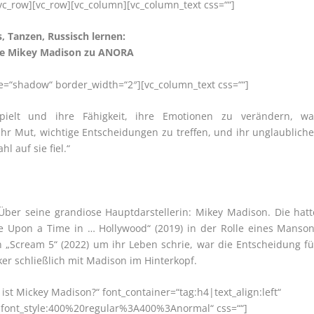
vc_row][vc_row][vc_column][vc_column_text css=““]
s, Tanzen, Russisch lernen:
e Mikey Madison zu ANORA
yle=“shadow“ border_width=“2″][vc_column_text css=““]
pielt und ihre Fähigkeit, ihre Emotionen zu verändern, wa
hr Mut, wichtige Entscheidungen zu treffen, und ihr unglaubliche
 auf sie fiel.“
Über seine grandiose Hauptdarstellerin: Mikey Madison. Die hatt
e Upon a Time in … Hollywood“ (2019) in der Rolle eines Manson
 „Scream 5“ (2022) um ihr Leben schrie, war die Entscheidung fü
aker schließlich mit Madison im Hinterkopf.
st Mickey Madison?“ font_container=“tag:h4|text_align:left“
|font_style:400%20regular%3A400%3Anormal“ css=““]