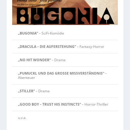
„BUGONIA“
– SciFi-Komödie
„DRACULA – DIE AUFERSTEHUNG“
– Fantasy-Horror
„NO HIT WONDER“
– Drama
„PUMUCKL UND DAS GROSSE MISSVERSTÄNDNIS“
–
Abenteuer
„STILLER“
– Drama
„GOOD BOY – TRUST HIS INSTINCTS“
– Horror-Thriller
u.v.a.