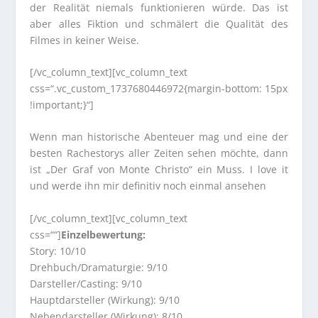
der Realität niemals funktionieren würde. Das ist
aber alles Fiktion und schmälert die Qualität des
Filmes in keiner Weise.
[/vc_column_text][vc_column_text
css=“.vc_custom_1737680446972{margin-bottom: 15px
!important;}“]
Wenn man historische Abenteuer mag und eine der
besten Rachestorys aller Zeiten sehen möchte, dann
ist „Der Graf von Monte Christo“ ein Muss. I love it
und werde ihn mir definitiv noch einmal ansehen
[/vc_column_text][vc_column_text
css=““]
Einzelbewertung:
Story: 10/10
Drehbuch/Dramaturgie: 9/10
Darsteller/Casting: 9/10
Hauptdarsteller (Wirkung): 9/10
Nebendarsteller (Wirkung): 8/10