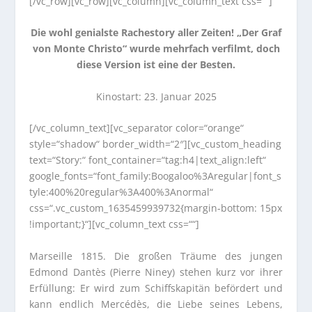
[/vc_row][vc_row][vc_column][vc_column_text css=““]
Die wohl genialste Rachestory aller Zeiten! „Der Graf
von Monte Christo“ wurde mehrfach verfilmt, doch
diese Version ist eine der Besten.
Kinostart: 23. Januar 2025
[/vc_column_text][vc_separator color=“orange“
style=“shadow“ border_width=“2″][vc_custom_heading
text=“Story:“ font_container=“tag:h4|text_align:left“
google_fonts=“font_family:Boogaloo%3Aregular|font_s
tyle:400%20regular%3A400%3Anormal“
css=“.vc_custom_1635459939732{margin-bottom: 15px
!important;}“][vc_column_text css=““]
Marseille 1815. Die großen Träume des jungen
Edmond Dantès (Pierre Niney) stehen kurz vor ihrer
Erfüllung: Er wird zum Schiffskapitän befördert und
kann endlich Mercédès, die Liebe seines Lebens,