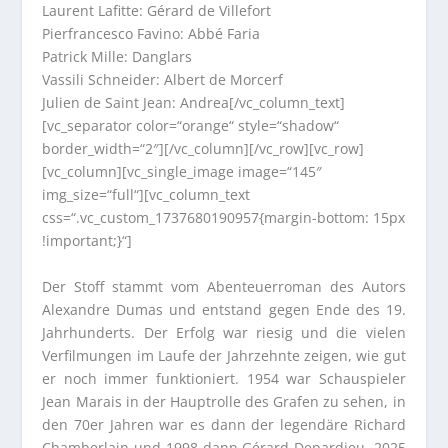
Laurent Lafitte: Gérard de Villefort
Pierfrancesco Favino: Abbé Faria
Patrick Mille: Danglars
Vassili Schneider: Albert de Morcerf
Julien de Saint Jean: Andrea[/vc_column_text]
[vc_separator color=“orange“ style=“shadow“
border_width=“2″][/vc_column][/vc_row][vc_row]
[vc_column][vc_single_image image=“145″
img_size=“full“][vc_column_text
css=“.vc_custom_1737680190957{margin-bottom: 15px
!important;}“]
Der Stoff stammt vom Abenteuerroman des Autors
Alexandre Dumas und entstand gegen Ende des 19.
Jahrhunderts. Der Erfolg war riesig und die vielen
Verfilmungen im Laufe der Jahrzehnte zeigen, wie gut
er noch immer funktioniert. 1954 war Schauspieler
Jean Marais in der Hauptrolle des Grafen zu sehen, in
den 70er Jahren war es dann der legendäre Richard
Chamberlain und 1998 dann Gérard Depardieu. 2025