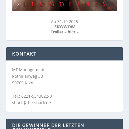
Ab 31.10.2025
SKY/WOW
Trailer –
hier
–
KONTAKT
MF Management
Rotmilanweg 33
50769 Köln
Tel.: 0221-5343822-0
shark@the-shark.de
DIE GEWINNER DER LETZTEN