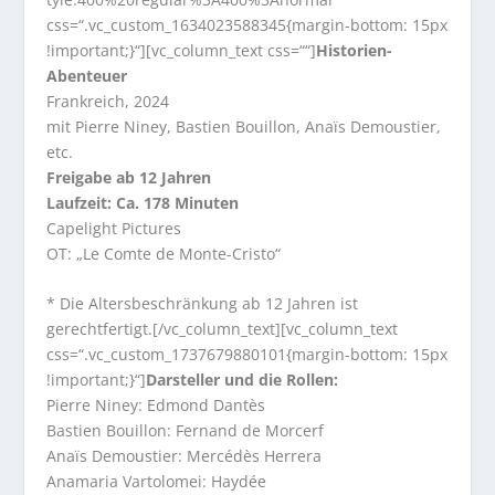
css=“.vc_custom_1634023588345{margin-bottom: 15px
!important;}“][vc_column_text css=““]
Historien-
Abenteuer
Frankreich, 2024
mit Pierre Niney, Bastien Bouillon, Anaïs Demoustier,
etc.
Freigabe ab 12 Jahren
Laufzeit: Ca. 178 Minuten
Capelight Pictures
OT: „Le Comte de Monte-Cristo“
* Die Altersbeschränkung ab 12 Jahren ist
gerechtfertigt.[/vc_column_text][vc_column_text
css=“.vc_custom_1737679880101{margin-bottom: 15px
!important;}“]
Darsteller und die Rollen:
Pierre Niney: Edmond Dantès
Bastien Bouillon: Fernand de Morcerf
Anaïs Demoustier: Mercédès Herrera
Anamaria Vartolomei: Haydée