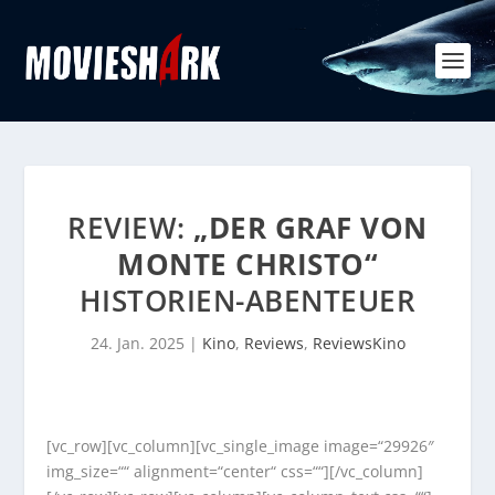
REVIEW:
„DER GRAF VON
MONTE CHRISTO“
HISTORIEN-ABENTEUER
24. Jan. 2025
|
Kino
,
Reviews
,
ReviewsKino
[vc_row][vc_column][vc_single_image image=“29926″
img_size=““ alignment=“center“ css=““][/vc_column]