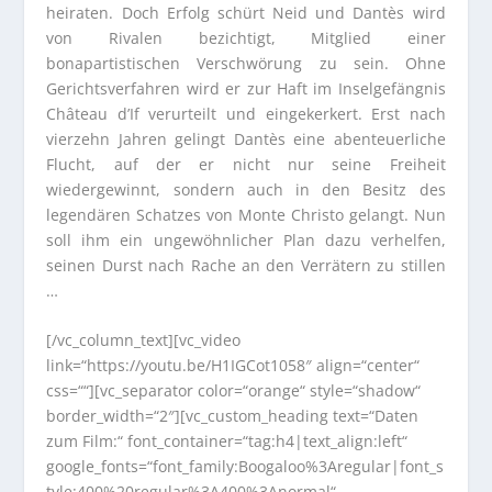
heiraten. Doch Erfolg schürt Neid und Dantès wird
von Rivalen bezichtigt, Mitglied einer
bonapartistischen Verschwörung zu sein. Ohne
Gerichtsverfahren wird er zur Haft im Inselgefängnis
Château d’If verurteilt und eingekerkert. Erst nach
vierzehn Jahren gelingt Dantès eine abenteuerliche
Flucht, auf der er nicht nur seine Freiheit
wiedergewinnt, sondern auch in den Besitz des
legendären Schatzes von Monte Christo gelangt. Nun
soll ihm ein ungewöhnlicher Plan dazu verhelfen,
seinen Durst nach Rache an den Verrätern zu stillen
…
[/vc_column_text][vc_video
link=“https://youtu.be/H1IGCot1058″ align=“center“
css=““][vc_separator color=“orange“ style=“shadow“
border_width=“2″][vc_custom_heading text=“Daten
zum Film:“ font_container=“tag:h4|text_align:left“
google_fonts=“font_family:Boogaloo%3Aregular|font_s
tyle:400%20regular%3A400%3Anormal“