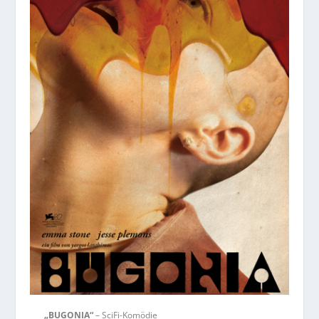
„BUGONIA“
– SciFi-Komödie