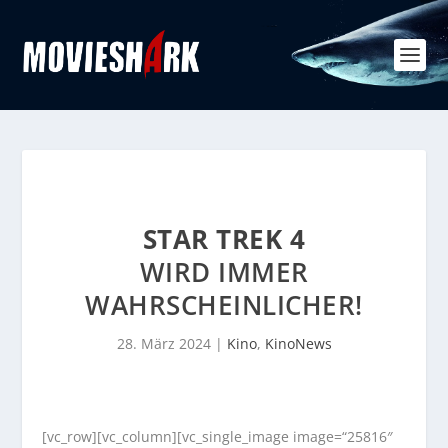
STAR TREK 4
WIRD IMMER
WAHRSCHEINLICHER!
28. März 2024
|
Kino
,
KinoNews
[vc_row][vc_column][vc_single_image image=“25816″