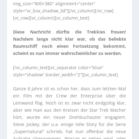
img_size=“800×380″ alignment=“center“
style=“vc_box_shadow_3d“][/vc_column][/vc_row]
[vc_row][vc_column][vc_column_text]
Diese Nachricht dürfte die Trekkies freuen!
Nachdem lange nicht klar war, ob das beliebte
Raumschiff noch einen Fortsetzung bekommt,
scheint es nun immer wahrscheinlicher zu werden.
[/vc_column_text][vc_separator color=“blue“
style=“shadow“ border_width=“2″][vc_column_text]
Ganze 8 Jahre ist es schon her, dass zum letzten Mal
ein Film mit der Crew der Enterprise über die
Leinwand flog. Noch ist es zwar nicht endgültig klar,
aber wie man aus den Kreisen der Star Trek Macher
hört, wurde ein neuer Drehbuchautor engagiert.
Steve Jockey, der u.a. einige tolle Story für die Serie
„Supernatural“ schrieb, hat nun offenbar die neue
Aufgabe übernommen. Worum es gehen wird, oder