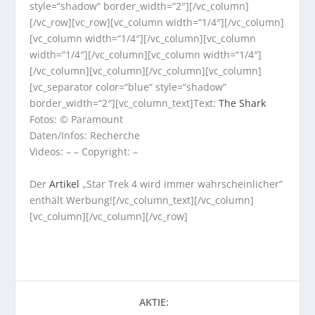
style=“shadow“ border_width=“2″][/vc_column]
[/vc_row][vc_row][vc_column width=“1/4″][/vc_column]
[vc_column width=“1/4″][/vc_column][vc_column
width=“1/4″][/vc_column][vc_column width=“1/4″]
[/vc_column][vc_column][/vc_column][vc_column]
[vc_separator color=“blue“ style=“shadow“
border_width=“2″][vc_column_text]Text:
The Shark
Fotos: © Paramount
Daten/Infos: Recherche
Videos: – – Copyright: –
Der
Artikel
„Star Trek 4 wird immer wahrscheinlicher“
enthält Werbung![/vc_column_text][/vc_column]
[vc_column][/vc_column][/vc_row]
AKTIE: