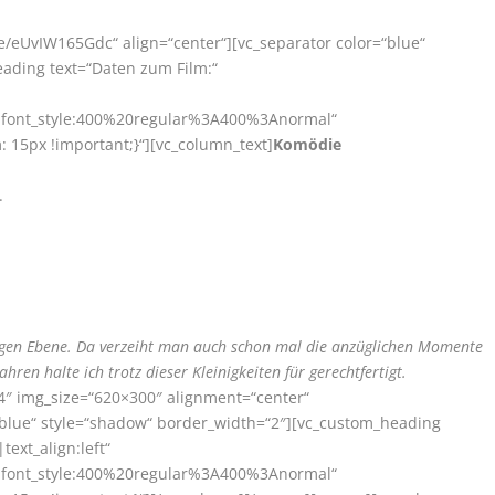
be/eUvIW165Gdc“ align=“center“][vc_separator color=“blue“
ading text=“Daten zum Film:“
r|font_style:400%20regular%3A400%3Anormal“
15px !important;}“][vc_column_text]
Komödie
.
higen Ebene. Da verzeiht man auch schon mal die anzüglichen Momente
ren halte ich trotz dieser Kleinigkeiten für gerechtfertigt.
4″ img_size=“620×300″ alignment=“center“
“blue“ style=“shadow“ border_width=“2″][vc_custom_heading
text_align:left“
r|font_style:400%20regular%3A400%3Anormal“