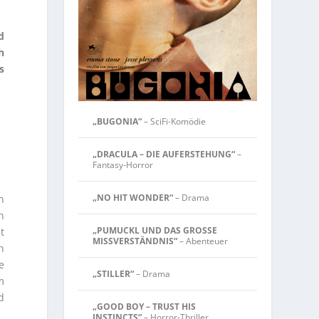
d
h
s
„BUGONIA“
– SciFi-Komödie
„DRACULA – DIE AUFERSTEHUNG“
–
Fantasy-Horror
„NO HIT WONDER“
– Drama
n
n
„PUMUCKL UND DAS GROSSE
t
MISSVERSTÄNDNIS“
– Abenteuer
n
e
„STILLER“
– Drama
m
d
„GOOD BOY – TRUST HIS
INSTINCTS“
– Horror-Thriller