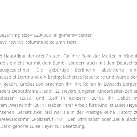
23826″ img_size=“620×300″ alignment=“center“
][vc_row][vc_column][vc_column_text]
d Hauptfigur der drei Frauen. Für ihre Rolle der Mutter im Kinohi
urde sie nicht nur mit dem Bambi, sondern auch mit dem Deutsche
ausgezeichnet. Die gebürtige Berlinerin absolvierte ein
hauspiel Dortmund ein breitgefächertes Repertoire und wurde dor
in gekürt. Großes Lob brachten ihr ihre Rollen in Edwards Berger
enders Debütdrama „Fado“. Zu Heyers jüngsten Kinoarbeiten zähle
fplatzen“ (2019) und „Leif in Konzert“ (2019). Ihr Debüt i
am „Westwind“ (2011). Neben ihrer Arbeit fürs Kino ist Luise Heye
ehen. Bereits zwei Mal war sie in der Prestige-Reihe „Tatort“ z
reewaldkrimi“, „Polizeiruf 110“, „Der Kriminalist“ oder „Bella Block“
„Dark“ gehörte Luise Heyer zur Besetzung.