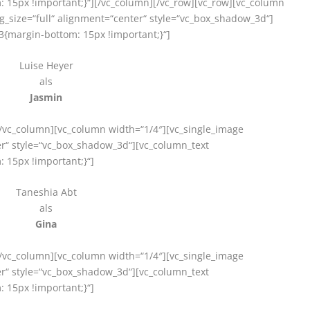
15px !important;}“][/vc_column][/vc_row][vc_row][vc_column
_size=“full“ alignment=“center“ style=“vc_box_shadow_3d“]
{margin-bottom: 15px !important;}“]
Luise Heyer
als
Jasmin
[/vc_column][vc_column width=“1/4″][vc_single_image
er“ style=“vc_box_shadow_3d“][vc_column_text
 15px !important;}“]
Taneshia Abt
als
Gina
[/vc_column][vc_column width=“1/4″][vc_single_image
er“ style=“vc_box_shadow_3d“][vc_column_text
 15px !important;}“]