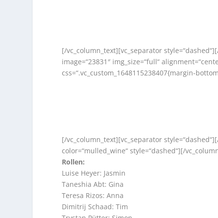
[/vc_column_text][vc_separator style=“dashed“]
image=“23831″ img_size=“full“ alignment=“cent
css=“.vc_custom_1648115238407{margin-bottom:
[/vc_column_text][vc_separator style=“dashed“]
color=“mulled_wine“ style=“dashed“][/vc_colum
Rollen:
Luise Heyer: Jasmin
Taneshia Abt: Gina
Teresa Rizos: Anna
Dimitrij Schaad: Tim
Trystan Pütter: Simon