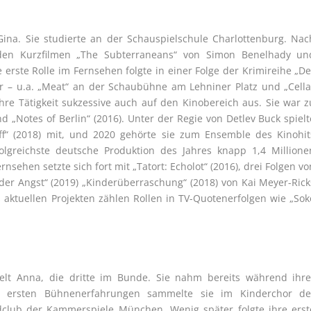
 Gina. Sie studierte an der Schauspielschule Charlottenburg. Nac
den Kurzfilmen „The Subterraneans“ von Simon Benelhady un
 erste Rolle im Fernsehen folgte in einer Folge der Krimireihe „De
er – u.a. „Meat“ an der Schaubühne am Lehniner Platz und „Cella
re Tätigkeit sukzessive auch auf den Kinobereich aus. Sie war z
d „Notes of Berlin“ (2016). Unter der Regie von Detlev Buck spielt
f“ (2018) mit, und 2020 gehörte sie zum Ensemble des Kinohit
folgreichste deutsche Produktion des Jahres knapp 1,4 Millione
rnsehen setzte sich fort mit „Tatort: Echolot“ (2016), drei Folgen vo
s der Angst“ (2019) „Kinderüberraschung“ (2018) von Kai Meyer-Rick
ktuellen Projekten zählen Rollen in TV-Quotenerfolgen wie „Sok
elt Anna, die dritte im Bunde. Sie nahm bereits während ihre
Ihre ersten Bühnenerfahrungen sammelte sie im Kinderchor de
dclub der Kammerspiele München. Wenig später folgte ihre erst