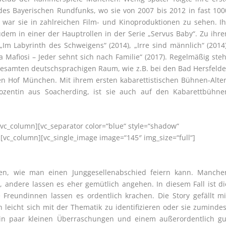
des Bayerischen Rundfunks, wo sie von 2007 bis 2012 in fast 100
em war sie in zahlreichen Film- und Kinoproduktionen zu sehen. Ih
dem in einer der Hauptrollen in der Serie „Servus Baby“. Zu ihre
„Im Labyrinth des Schweigens“ (2014), „Irre sind männlich“ (2014)
 Mafiosi – Jeder sehnt sich nach Familie“ (2017). Regelmäßig steh
esamten deutschsprachigen Raum, wie z.B. bei den Bad Hersfelde
en Hof München. Mit ihrem ersten kabarettistischen Bühnen-Alter
-Dozentin aus Soacherding, ist sie auch auf den Kabarettbühne
[vc_column][vc_separator color=“blue“ style=“shadow“
[vc_column][vc_single_image image=“145″ img_size=“full“]
ngen, wie man einen Junggesellenabschied feiern kann. Manche
andere lassen es eher gemütlich angehen. In diesem Fall ist di
 Freundinnen lassen es ordentlich krachen. Die Story gefällt mi
h leicht sich mit der Thematik zu identifizieren oder sie zumindes
ein paar kleinen Überraschungen und einem außerordentlich gu