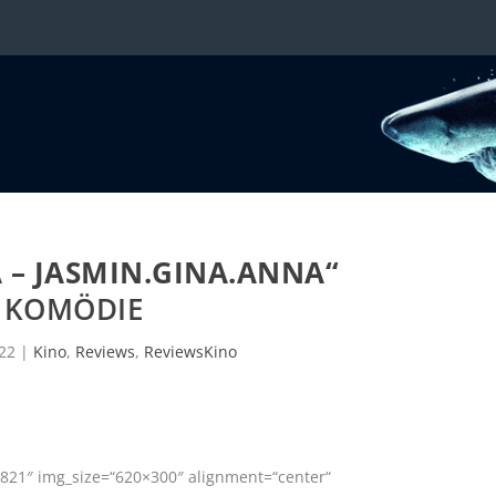
A – JASMIN.GINA.ANNA“
KOMÖDIE
22
|
Kino
,
Reviews
,
ReviewsKino
821″ img_size=“620×300″ alignment=“center“