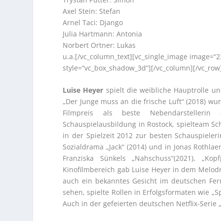
Axel Stein: Stefan
Arnel Taci: Django
Julia Hartmann: Antonia
Norbert Ortner: Lukas
u.a.[/vc_column_text][vc_single_image image=“
style=“vc_box_shadow_3d“][/vc_column][/vc_row
Luise Heyer
spielt die weibliche Hauptrolle un
„Der Junge muss an die frische Luft“ (2018) w
Filmpreis als beste Nebendarstellerin 
Schauspielausbildung in Rostock, spielteam Sc
in der Spielzeit 2012 zur besten Schauspieler
Sozialdrama „Jack“ (2014) und in Jonas Rothla
Franziska Sünkels „Nahschuss“(2021), „Kop
Kinofilmbereich gab Luise Heyer in dem Melodr
auch ein bekanntes Gesicht im deutschen Ferns
sehen, spielte Rollen in Erfolgsformaten wie „Sp
Auch in der gefeierten deutschen Netflix-Serie 