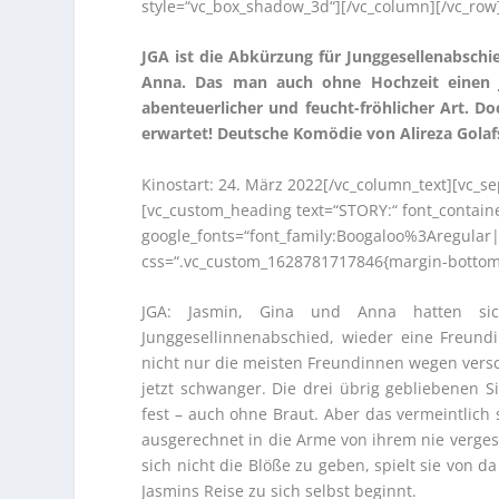
style=“vc_box_shadow_3d“][/vc_column][/vc_row
JGA ist die Abkürzung für Junggesellenabschie
Anna. Das man auch ohne Hochzeit einen JG
abenteuerlicher und feucht-fröhlicher Art. 
erwartet! Deutsche Komödie von Alireza Gola
Kinostart: 24. März 2022[/vc_column_text][vc_s
[vc_custom_heading text=“STORY:“ font_container
google_fonts=“font_family:Boogaloo%3Aregula
css=“.vc_custom_1628781717846{margin-bottom: 
JGA: Jasmin, Gina und Anna hatten sic
Junggesellinnenabschied, wieder eine Freundi
nicht nur die meisten Freundinnen wegen versch
jetzt schwanger. Die drei übrig gebliebenen S
fest – auch ohne Braut. Aber das vermeintlich 
ausgerechnet in die Arme von ihrem nie verges
sich nicht die Blöße zu geben, spielt sie von 
Jasmins Reise zu sich selbst beginnt.