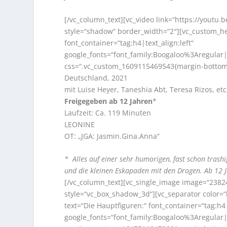
[/vc_column_text][vc_video link=“https://youtu.
style=“shadow“ border_width=“2″][vc_custom_he
font_container=“tag:h4|text_align:left“
google_fonts=“font_family:Boogaloo%3Aregula
css=“.vc_custom_1609115469543{margin-bottom: 
Deutschland, 2021
mit Luise Heyer, Taneshia Abt, Teresa Rizos, etc
Freigegeben ab 12 Jahren
*
Laufzeit: Ca. 119 Minuten
LEONINE
OT: „JGA: Jasmin.Gina.Anna“
* Alles auf einer sehr humorigen, fast schon tras
und die kleinen Eskapaden mit den Drogen. Ab 12 Jah
[/vc_column_text][vc_single_image image=“2382
style=“vc_box_shadow_3d“][vc_separator color=
text=“Die Hauptfiguren:“ font_container=“tag:h4|
google_fonts=“font_family:Boogaloo%3Aregula