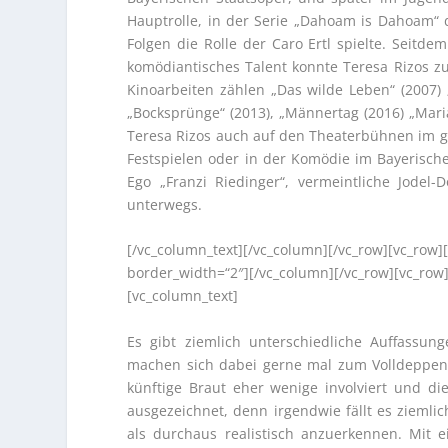
Hauptrolle, in der Serie „Dahoam is Dahoam“ 
Folgen die Rolle der Caro Ertl spielte. Seitd
komödiantisches Talent konnte Teresa Rizos zu
Kinoarbeiten zählen „Das wilde Leben“ (2007) 
„Bocksprünge“ (2013), „Männertag (2016) „Maria
Teresa Rizos auch auf den Theaterbühnen im g
Festspielen oder in der Komödie im Bayerisch
Ego „Franzi Riedinger“, vermeintliche Jodel
unterwegs.
[/vc_column_text][/vc_column][/vc_row][vc_row]
border_width=“2″][/vc_column][/vc_row][vc_row]
[vc_column_text]
Es gibt ziemlich unterschiedliche Auffassu
machen sich dabei gerne mal zum Volldeppen, 
künftige Braut eher wenige involviert und die
ausgezeichnet, denn irgendwie fällt es ziemlic
als durchaus realistisch anzuerkennen. Mit 