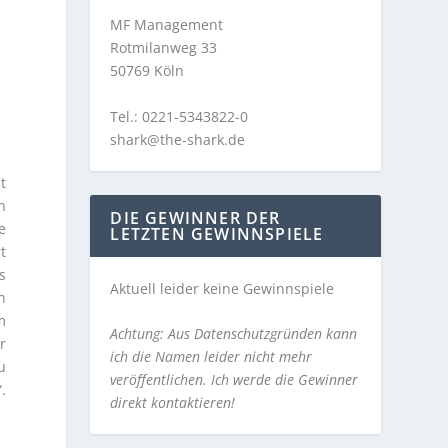
MF Management
Rotmilanweg 33
50769 Köln
Tel.: 0221-5343822-0
shark@the-shark.de
t
n
DIE GEWINNER DER
e
LETZTEN GEWINNSPIELE
t
s
Aktuell leider keine Gewinnspiele
n
m
Achtung: Aus Datenschutzgründen kann
r
ich die Namen leider nicht mehr
u
veröffentlichen. Ich werde die Gewinner
.
direkt kontaktieren!