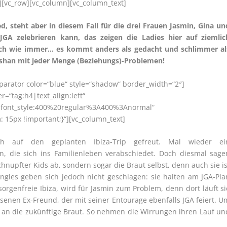
][vc_row][vc_column][vc_column_text]
d, steht aber in diesem Fall für die drei Frauen Jasmin, Gina un
A zelebrieren kann, das zeigen die Ladies hier auf ziemlic
Doch wie immer… es kommt anders als gedacht und schlimmer al
fshan mit jeder Menge (Beziehungs)-Problemen!
eparator color=“blue“ style=“shadow“ border_width=“2″]
=“tag:h4|text_align:left“
r|font_style:400%20regular%3A400%3Anormal“
15px !important;}“][vc_column_text]
h auf den geplanten Ibiza-Trip gefreut. Mal wieder ei
n, die sich ins Familienleben verabschiedet. Doch diesmal sage
nupfter Kids ab, sondern sogar die Braut selbst, denn auch sie is
ingles geben sich jedoch nicht geschlagen: sie halten am JGA-Pla
sorgenfreie Ibiza, wird für Jasmin zum Problem, denn dort läuft si
senen Ex-Freund, der mit seiner Entourage ebenfalls JGA feiert. U
da an die zukünftige Braut. So nehmen die Wirrungen ihren Lauf un