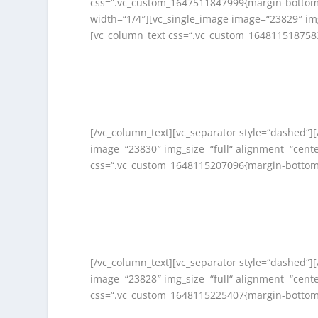
css=“.vc_custom_1647511847999{margin-bottom: 
width=“1/4″][vc_single_image image=“23829″ img
[vc_column_text css=“.vc_custom_1648115187583
[/vc_column_text][vc_separator style=“dashed“]
image=“23830″ img_size=“full“ alignment=“cent
css=“.vc_custom_1648115207096{margin-bottom:
[/vc_column_text][vc_separator style=“dashed“]
image=“23828″ img_size=“full“ alignment=“cent
css=“.vc_custom_1648115225407{margin-bottom: