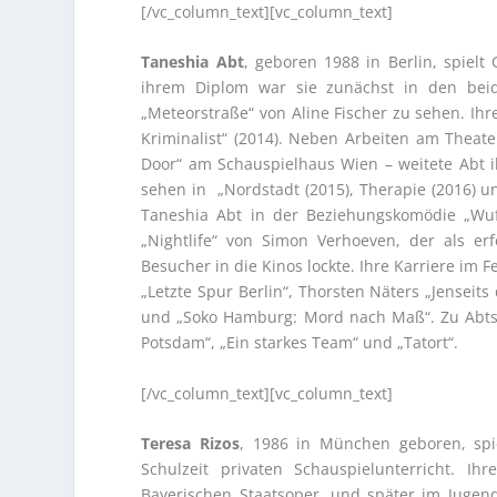
[/vc_column_text][vc_column_text]
Taneshia Abt
, geboren 1988 in Berlin, spielt
ihrem Diplom war sie zunächst in den bei
„Meteorstraße“ von Aline Fischer zu sehen. Ihre
Kriminalist“ (2014). Neben Arbeiten am Theat
Door“ am Schauspielhaus Wien – weitete Abt ih
sehen in „Nordstadt (2015), Therapie (2016) un
Taneshia Abt in der Beziehungskomödie „Wuf
„Nightlife“ von Simon Verhoeven, der als er
Besucher in die Kinos lockte. Ihre Karriere im Fe
„Letzte Spur Berlin“, Thorsten Näters „Jenseit
und „Soko Hamburg: Mord nach Maß“. Zu Abts a
Potsdam“, „Ein starkes Team“ und „Tatort“.
[/vc_column_text][vc_column_text]
Teresa Rizos
, 1986 in München geboren, spi
Schulzeit privaten Schauspielunterricht. 
Bayerischen Staatsoper, und später im Jugen