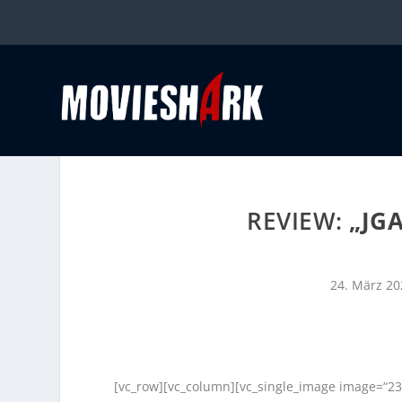
REVIEW:
„JG
24. März 20
[vc_row][vc_column][vc_single_image image=“23