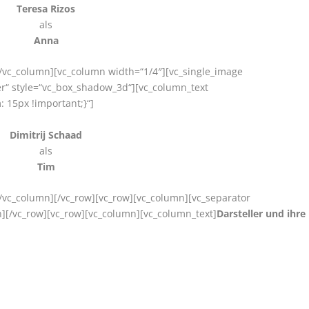
Teresa Rizos
als
Anna
[/vc_column][vc_column width=“1/4″][vc_single_image
er“ style=“vc_box_shadow_3d“][vc_column_text
 15px !important;}“]
Dimitrij Schaad
als
Tim
[/vc_column][/vc_row][vc_row][vc_column][vc_separator
n][/vc_row][vc_row][vc_column][vc_column_text]
Darsteller und ihre