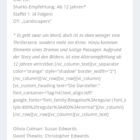
Sharks-Empfehlung: Ab 12 Jahren*
Staffel 1 (4 Folgen)
OT: „Landscapers“
* Es geht zwar um Mord, doch ist es eben weniger eine
Thrillerserie, sondern mehr ein Krimi. Hinzu kommen
Elemente eines Dramas und lustige Passagen. Aufgrund
der Story und den Bildern, ist eine Altersempfehlung ab
12 Jahren vertretbar.
[/vc_column_text][vc_separator
color=“orange“ style=“shadow“ border_width=“2″]
[/vc_column][/vc_row][vc_row][vc_column]
[vc_custom_heading text=“Die Darsteller:“
font_container=“tag:h4|text_align:left“
google_fonts=“font_family:Boogaloo%3Aregular|font_s
tyle:400%20regular%3A400%3Anormal“][/vc_column]
[/vc_row][vc_row][vc_column][vc_column_text]
Olivia Colman: Susan Edwards
David Thewlis: Christopher Edwards