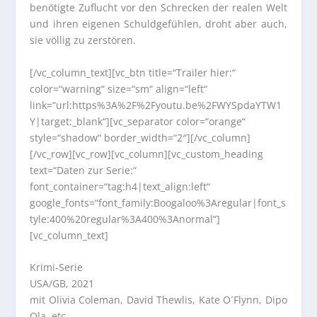
benötigte Zuflucht vor den Schrecken der realen Welt
und ihren eigenen Schuldgefühlen, droht aber auch,
sie völlig zu zerstören.
[/vc_column_text][vc_btn title=“Trailer hier:“
color=“warning“ size=“sm“ align=“left“
link=“url:https%3A%2F%2Fyoutu.be%2FWYSpdaYTW1
Y|target:_blank“][vc_separator color=“orange“
style=“shadow“ border_width=“2″][/vc_column]
[/vc_row][vc_row][vc_column][vc_custom_heading
text=“Daten zur Serie:“
font_container=“tag:h4|text_align:left“
google_fonts=“font_family:Boogaloo%3Aregular|font_s
tyle:400%20regular%3A400%3Anormal“]
[vc_column_text]
Krimi-Serie
USA/GB, 2021
mit Olivia Coleman, David Thewlis, Kate O´Flynn, Dipo
Ola, etc.