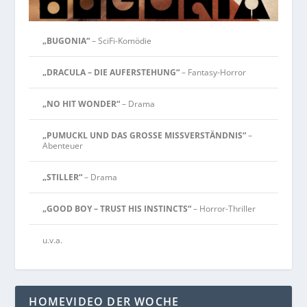
„BUGONIA“
– SciFi-Komödie
„DRACULA – DIE AUFERSTEHUNG“
– Fantasy-Horror
„NO HIT WONDER“
– Drama
„PUMUCKL UND DAS GROSSE MISSVERSTÄNDNIS“
–
Abenteuer
„STILLER“
– Drama
„GOOD BOY – TRUST HIS INSTINCTS“
– Horror-Thriller
u.v.a.
HOMEVIDEO DER WOCHE