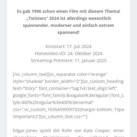
Es gab 1996 schon einen Film mit diesem Thema!
„Twisters“ 2024 ist allerdings wesentlich
spannender, moderner und einfach extrem
spannend!
Kinostart: 17. Juli 2024
Homevideo-VÖ: 24. Oktober 2024
Streaming-Premiere: 11. Januar 2025
[/vc_column_text][vc_separator color=“orange“
style=“shadow“ border_width=“2″][vc_custom_heading
text=“Story:“ font_container=“tag:h4|text_align:left“
google_fonts=“font_family:Boogaloo%3Aregular|font_s
tyle:400%20regular%3A400%3Anormal“
css=“.vc_custom_1635459939732{margin-bottom: 15px
!important;}“][vc_column_text css=““]
Edgar-Jones spielt die Rolle von Kate Cooper, einer