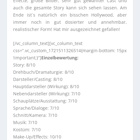
Effecte, große Bilder, sehr gut gewählter Cast und
auch die gesamte Story kann sich sehen lassen. Am
Ende ist´s natürlich ein bisschen Hollywood, aber
immer noch in gut dosierter und annehmbar,
realistischer Form! Hat mir ausgezeichnet gefallen!
[/vc_column_text][vc_column_text
css=“.vc_custom_1721511326514{margin-bottom: 15px
!important;}“]
Einzelbewertung:
Story: 8/10
Drehbuch/Dramaturgie: 8/10
Darsteller/Casting: 8/10
Hauptdarsteller (Wirkung): 8/10
Nebendarsteller (Wirkung): 7/10
Schauplätze/Ausstattung: 7/10
Sprache/Dialoge: 7/10
Schnitt/Kamera: 7/10
Musik: 7/10
Kostüm: 7/10
Make-Up/Effects: 10/10