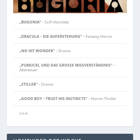
„BUGONIA“
– SciFi-Komödie
„DRACULA – DIE AUFERSTEHUNG“
– Fantasy-Horror
„NO HIT WONDER“
– Drama
„PUMUCKL UND DAS GROSSE MISSVERSTÄNDNIS“
–
Abenteuer
„STILLER“
– Drama
„GOOD BOY – TRUST HIS INSTINCTS“
– Horror-Thriller
u.v.a.