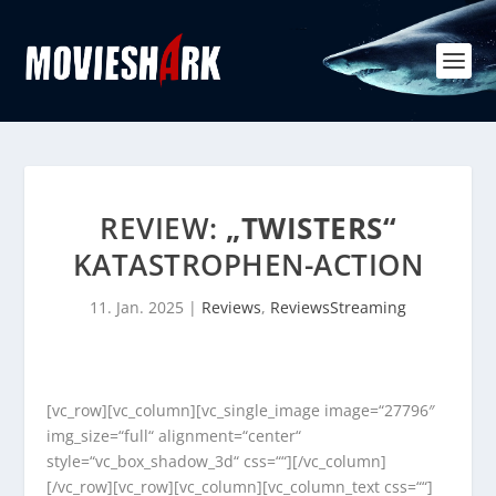
REVIEW:
„TWISTERS“
KATASTROPHEN-ACTION
11. Jan. 2025
|
Reviews
,
ReviewsStreaming
[vc_row][vc_column][vc_single_image image=“27796″
img_size=“full“ alignment=“center“
style=“vc_box_shadow_3d“ css=““][/vc_column]
[/vc_row][vc_row][vc_column][vc_column_text css=““]