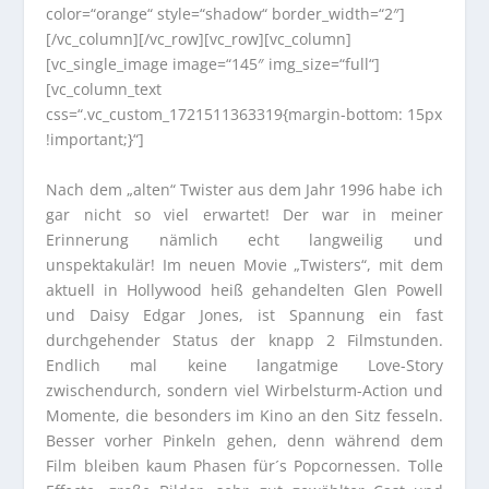
color=“orange“ style=“shadow“ border_width=“2″]
[/vc_column][/vc_row][vc_row][vc_column]
[vc_single_image image=“145″ img_size=“full“]
[vc_column_text
css=“.vc_custom_1721511363319{margin-bottom: 15px
!important;}“]
Nach dem „alten“ Twister aus dem Jahr 1996 habe ich
gar nicht so viel erwartet! Der war in meiner
Erinnerung nämlich echt langweilig und
unspektakulär! Im neuen Movie „Twisters“, mit dem
aktuell in Hollywood heiß gehandelten Glen Powell
und Daisy Edgar Jones, ist Spannung ein fast
durchgehender Status der knapp 2 Filmstunden.
Endlich mal keine langatmige Love-Story
zwischendurch, sondern viel Wirbelsturm-Action und
Momente, die besonders im Kino an den Sitz fesseln.
Besser vorher Pinkeln gehen, denn während dem
Film bleiben kaum Phasen für´s Popcornessen. Tolle