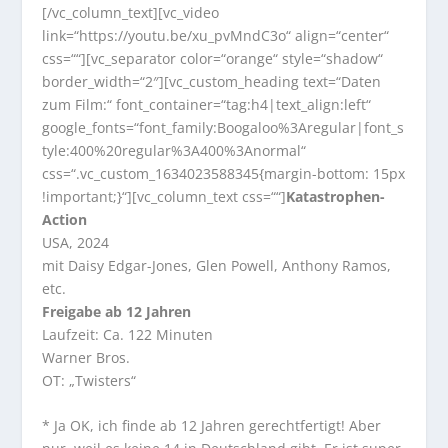
[/vc_column_text][vc_video
link=“https://youtu.be/xu_pvMndC3o“ align=“center“
css=““][vc_separator color=“orange“ style=“shadow“
border_width=“2″][vc_custom_heading text=“Daten
zum Film:“ font_container=“tag:h4|text_align:left“
google_fonts=“font_family:Boogaloo%3Aregular|font_s
tyle:400%20regular%3A400%3Anormal“
css=“.vc_custom_1634023588345{margin-bottom: 15px
!important;}“][vc_column_text css=““]
Katastrophen-
Action
USA, 2024
mit Daisy Edgar-Jones, Glen Powell, Anthony Ramos,
etc.
Freigabe ab 12 Jahren
Laufzeit: Ca. 122 Minuten
Warner Bros.
OT: „Twisters“
* Ja OK, ich finde ab 12 Jahren gerechtfertigt! Aber