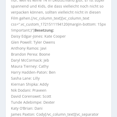
nur, weil es keine 14 in Deutschland gibt. Er ist super
spannend und Kids, die dass vielleicht noch nicht so
verpacken können, sollten vielleicht nicht in diesen
Film gehen.[/vc_column_text][vc_column_text
css=“.vc_custom_1721511194120{margin-bottom: 15px
!important;}“]
Besetzung:
Daisy Edgar-Jones: Kate Cooper
Glen Powell: Tyler Owens
Anthony Ramos: Javi
Brandon Perea: Boone
Daryl McCormack: Jeb
Maura Tierney: Cathy
Harry Hadden-Paton: Ben
Sasha Lane: Lilly
Kiernan Shipka: Addy
Nik Dodani: Praveen
David Corenswet: Scott
Tunde Adebimpe: Dexter
Katy O’Brian: Dani
James Paxton: Cody[/vc_column_text][vc_separator