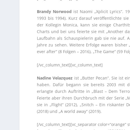
Brandy Norwood
ist Naomi „Xplicit Lyrics“. 
1993 bis 1994). Kurz darauf veröffentlichte s
der Kollegin Monica, kann sie einige Charthi
Charts und bei uns feierte sie mit „Another da
Laufbahn als Schauspielerin gab sie nie auf. 
Jahre zu sehen. Weitere Erfolge waren bisher „
ever after“ (8 Folgen – 2016), „The Game“ (59 Fol
[/vc_column_text][vc_column_text]
Nadine Velazquez
ist „Butter Pecan“. Sie ist 
haben. Dafür begann sie bereits 2003 mit de
erlangte durch Auftritte in „Blast – Dem Terr
Feierte aber ihren Durchbruch mit der Serie „My
sie in „Flight“ (2012), „Snitch – Ein riskanter 
(2018) und „A world away“ (2019).
[/vc_column_text][vc_separator color=“orange“ 