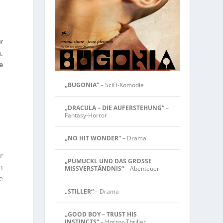
r
,
e
„BUGONIA“
– SciFi-Komödie
„DRACULA – DIE AUFERSTEHUNG“
–
Fantasy-Horror
„NO HIT WONDER“
– Drama
r
„PUMUCKL UND DAS GROSSE
h
MISSVERSTÄNDNIS“
– Abenteuer
e
„STILLER“
– Drama
„GOOD BOY – TRUST HIS
INSTINCTS“
– Horror-Thriller