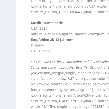
color=“orange“ style=“shadow“ border_width=“2″
google_fonts=“font_family:Boogaloo%3Aregula
css=“.vc_custom_1625216834469{margin-bottom: 
Musik-Drama-Serie
USA, 2021
mit Eve, Naturi Naughton, Nadine Velazquez, Tay
Empfohlen ab 12 Jahren*
Disney+
OT: „Queens“
* Es ist eine Geschichte um Ruhm und das Musikbusi
Songs sind voller anzüglicher Begriffe. Dennoch al
[/vc_column_text][vc_single_image image=“2212
style=“vc_box_shadow_3d“][vc_separator color=
[vc_row][vc_column][vc_custom_heading text=“Di
font_container=“tag:h2|text_align:left|color:%
google_fonts=“font_family:Anton%3Aregular|f
css=“.vc_custom_1640817787106{margin-bottom: 
width=“1/4″][vc_single_image image=“22126″ img