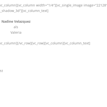
[/vc_column][vc_column width=“1/4″][vc_single_image image=“22128
ox_shadow_3d“][vc_column_text]
Nadine Velazquez
als
Valeria
[/vc_column][/vc_row][vc_row][vc_column][vc_column_text]
ez