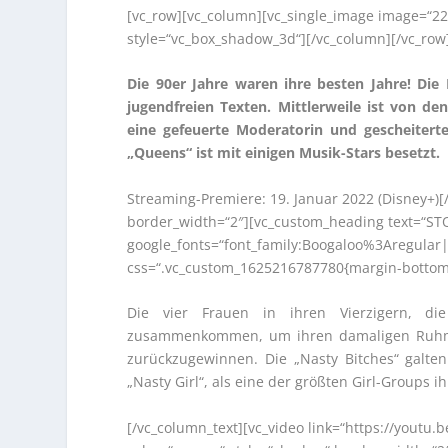
[vc_row][vc_column][vc_single_image image=“22
style=“vc_box_shadow_3d“][/vc_column][/vc_row
Die 90er Jahre waren ihre besten Jahre! Di
jugendfreien Texten. Mittlerweile ist von den
eine gefeuerte Moderatorin und gescheitert
„Queens“ ist mit einigen Musik-Stars besetzt.
Streaming-Premiere: 19. Januar 2022 (Disney+)[
border_width=“2″][vc_custom_heading text=“ST
google_fonts=“font_family:Boogaloo%3Aregula
css=“.vc_custom_1625216787780{margin-bottom: 
Die vier Frauen in ihren Vierzigern, di
zusammenkommen, um ihren damaligen Ruhm un
zurückzugewinnen. Die „Nasty Bitches“ galten
„Nasty Girl“, als eine der größten Girl-Groups i
[/vc_column_text][vc_video link=“https://youtu.