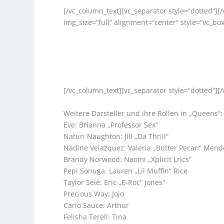
[/vc_column_text][vc_separator style=“dotted“]
img_size=“full“ alignment=“center“ style=“vc_b
[/vc_column_text][vc_separator style=“dotted“]
Weitere Darsteller und ihre Rollen in „Queens“:
Eve: Brianna „Professor Sex“
Naturi Naughton: Jill „Da Thrill“
Nadine Velazquez: Valeria „Butter Pecan“ Mend
Brandy Norwood: Naomi „Xplicit Lrics“
Pepi Sonuga: Lauren „Lil Muffin“ Rice
Taylor Selé: Eric „E-Roc“ Jones“
Precious Way: Jojo
Carlo Sauce: Arthur
Felisha Terell: Tina