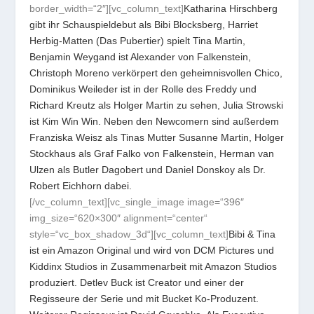
border_width=“2″][vc_column_text]
Katharina Hirschberg
gibt ihr Schauspieldebut als Bibi Blocksberg, Harriet
Herbig-Matten (Das Pubertier) spielt Tina Martin,
Benjamin Weygand ist Alexander von Falkenstein,
Christoph Moreno verkörpert den geheimnisvollen Chico,
Dominikus Weileder ist in der Rolle des Freddy und
Richard Kreutz als Holger Martin zu sehen, Julia Strowski
ist Kim Win Win. Neben den Newcomern sind außerdem
Franziska Weisz als Tinas Mutter Susanne Martin, Holger
Stockhaus als Graf Falko von Falkenstein, Herman van
Ulzen als Butler Dagobert und Daniel Donskoy als Dr.
Robert Eichhorn dabei.
[/vc_column_text][vc_single_image image=“396″
img_size=“620×300″ alignment=“center“
style=“vc_box_shadow_3d“][vc_column_text]
Bibi & Tina
ist ein Amazon Original und wird von DCM Pictures und
Kiddinx Studios in Zusammenarbeit mit Amazon Studios
produziert. Detlev Buck ist Creator und einer der
Regisseure der Serie und mit Bucket Ko-Produzent.