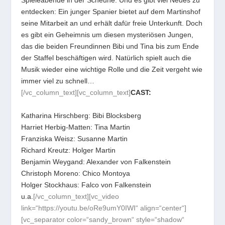
Spieleabende in der Scheune. Und es gibt viel Neues zu
entdecken: Ein junger Spanier bietet auf dem Martinshof
seine Mitarbeit an und erhält dafür freie Unterkunft. Doch
es gibt ein Geheimnis um diesen mysteriösen Jungen,
das die beiden Freundinnen Bibi und Tina bis zum Ende
der Staffel beschäftigen wird. Natürlich spielt auch die
Musik wieder eine wichtige Rolle und die Zeit vergeht wie
immer viel zu schnell…
[/vc_column_text][vc_column_text]
CAST:
Katharina Hirschberg: Bibi Blocksberg
Harriet Herbig-Matten: Tina Martin
Franziska Weisz: Susanne Martin
Richard Kreutz: Holger Martin
Benjamin Weygand: Alexander von Falkenstein
Christoph Moreno: Chico Montoya
Holger Stockhaus: Falco von Falkenstein
u.a.
[/vc_column_text][vc_video
link=“https://youtu.be/oRe9umY0IWI“ align=“center“]
[vc_separator color=“sandy_brown“ style=“shadow“