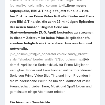
style=“vc_box_shadow_3d“][/vc_column][/vc_row]
[vc_row][vc_column][vc_column_text]
„Eene meene
Superqualle, Bibi & Tina gibt‘s jetzt für alle – Hex-
hex!”. Amazon Prime Video lädt alle Kinder und Fans
von Bibi & Tina ein, die zehn 25-minütigen Episoden
der neuen Amazon Original Serie am
Startwochenende (3.-5. April) kostenlos zu streamen.
In diesem Zeitraum ist keine Prime-Mitgliedschaft,
sondern lediglich ein kostenloser Amazon-Account
notwendig.
[/vc_column_text][vc_separator color=“sandy_brown“
style=“shadow“ border_width=“2″][vc_column_text]
Ab
dem 6. April ist die Serie exklusiv für Prime-Mitglieder
verfügbar. Kinder und Fans können mit der brandneuen
Serie von Prime Video Bibi, Tina und ihren Freunden in
die wunderschöne Welt rund um den Martinshof voller
Freundschaft, Liebe, Tiere, Musik und Spaß folgen und
gemeinsam einige Abenteuer erleben.
Ein bisschen Geschichte…