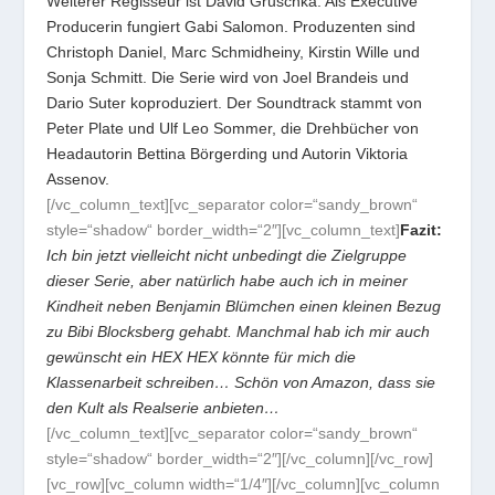
Weiterer Regisseur ist David Gruschka. Als Executive
Producerin fungiert Gabi Salomon. Produzenten sind
Christoph Daniel, Marc Schmidheiny, Kirstin Wille und
Sonja Schmitt. Die Serie wird von Joel Brandeis und
Dario Suter koproduziert. Der Soundtrack stammt von
Peter Plate und Ulf Leo Sommer, die Drehbücher von
Headautorin Bettina Börgerding und Autorin Viktoria
Assenov.
[/vc_column_text][vc_separator color=“sandy_brown“
style=“shadow“ border_width=“2″][vc_column_text]
Fazit:
Ich bin jetzt vielleicht nicht unbedingt die Zielgruppe
dieser Serie, aber natürlich habe auch ich in meiner
Kindheit neben Benjamin Blümchen einen kleinen Bezug
zu Bibi Blocksberg gehabt. Manchmal hab ich mir auch
gewünscht ein HEX HEX könnte für mich die
Klassenarbeit schreiben… Schön von Amazon, dass sie
den Kult als Realserie anbieten…
[/vc_column_text][vc_separator color=“sandy_brown“
style=“shadow“ border_width=“2″][/vc_column][/vc_row]
[vc_row][vc_column width=“1/4″][/vc_column][vc_column