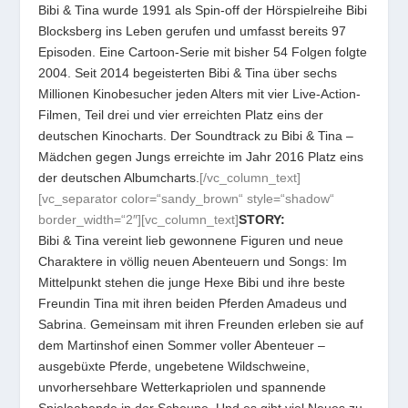
Bibi & Tina wurde 1991 als Spin-off der Hörspielreihe Bibi
Blocksberg ins Leben gerufen und umfasst bereits 97
Episoden. Eine Cartoon-Serie mit bisher 54 Folgen folgte
2004. Seit 2014 begeisterten Bibi & Tina über sechs
Millionen Kinobesucher jeden Alters mit vier Live-Action-
Filmen, Teil drei und vier erreichten Platz eins der
deutschen Kinocharts. Der Soundtrack zu Bibi & Tina –
Mädchen gegen Jungs erreichte im Jahr 2016 Platz eins
der deutschen Albumcharts.
[/vc_column_text]
[vc_separator color=“sandy_brown“ style=“shadow“
border_width=“2″][vc_column_text]
STORY:
Bibi & Tina vereint lieb gewonnene Figuren und neue
Charaktere in völlig neuen Abenteuern und Songs: Im
Mittelpunkt stehen die junge Hexe Bibi und ihre beste
Freundin Tina mit ihren beiden Pferden Amadeus und
Sabrina. Gemeinsam mit ihren Freunden erleben sie auf
dem Martinshof einen Sommer voller Abenteuer –
ausgebüxte Pferde, ungebetene Wildschweine,
unvorhersehbare Wetterkapriolen und spannende