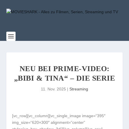
NEU BEI PRIME-VIDEO:
„BIBI & TINA“ – DIE SERIE
11. Nov. 2025
|
Streaming
[vc_row][vc_column][vc_single_image image=“395″
img_size=“620×300″ alignment=“center“