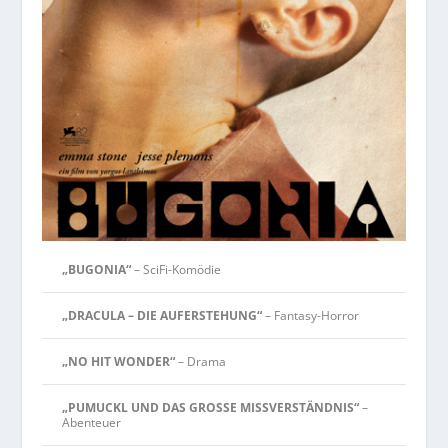
„BUGONIA“
– SciFi-Komödie
„DRACULA – DIE AUFERSTEHUNG“
– Fantasy-Horror
„NO HIT WONDER“
– Drama
„PUMUCKL UND DAS GROSSE MISSVERSTÄNDNIS“
–
Abenteuer