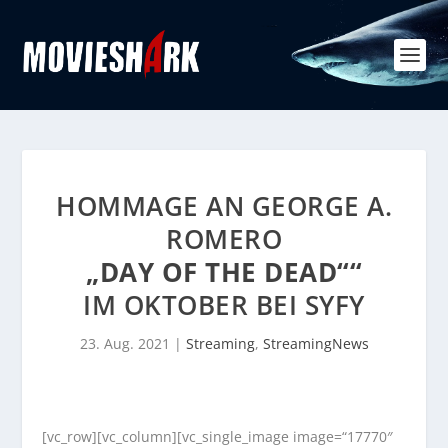
HOMMAGE AN GEORGE A.
ROMERO
„DAY OF THE DEAD““
IM OKTOBER BEI SYFY
23. Aug. 2021
|
Streaming
,
StreamingNews
[vc_row][vc_column][vc_single_image image=“17770″