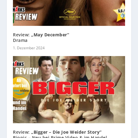
Review:
„May December“
Drama
1. Dezember 2024
Review:
„Bigger – Die Joe Weider Story“
Biopic – Neu bei Prime Video & im Handel