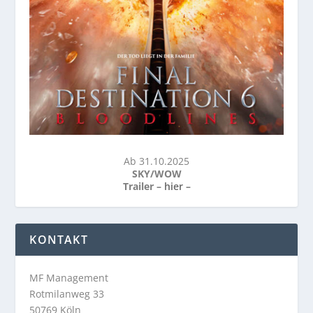
Ab 31.10.2025
SKY/WOW
Trailer –
hier
–
KONTAKT
MF Management
Rotmilanweg 33
50769 Köln