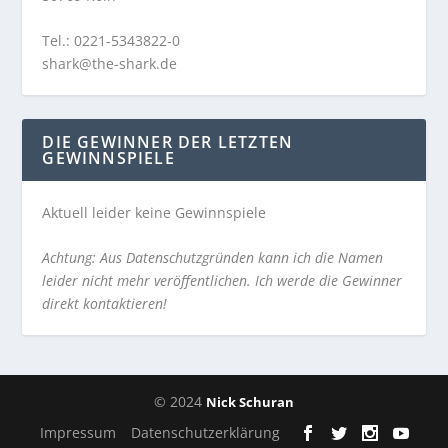
Tel.: 0221-5343822-0
shark@the-shark.de
DIE GEWINNER DER LETZTEN
GEWINNSPIELE
Aktuell leider keine Gewinnspiele
Achtung: Aus Datenschutzgründen kann ich die Namen
leider nicht mehr veröffentlichen. Ich werde die Gewinner
direkt kontaktieren!
© 2024
Nick Schuran
Impressum
Datenschutzerklärung