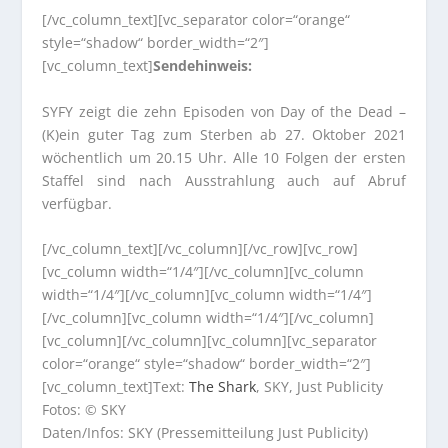
[/vc_column_text][vc_separator color=“orange“
style=“shadow“ border_width=“2″]
[vc_column_text]
Sendehinweis:
SYFY zeigt die zehn Episoden von Day of the Dead –
(K)ein guter Tag zum Sterben ab 27. Oktober 2021
wöchentlich um 20.15 Uhr. Alle 10 Folgen der ersten
Staffel sind nach Ausstrahlung auch auf Abruf
verfügbar.
[/vc_column_text][/vc_column][/vc_row][vc_row]
[vc_column width=“1/4″][/vc_column][vc_column
width=“1/4″][/vc_column][vc_column width=“1/4″]
[/vc_column][vc_column width=“1/4″][/vc_column]
[vc_column][/vc_column][vc_column][vc_separator
color=“orange“ style=“shadow“ border_width=“2″]
[vc_column_text]Text:
The Shark
, SKY, Just Publicity
Fotos: © SKY
Daten/Infos: SKY (Pressemitteilung Just Publicity)