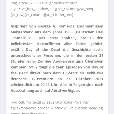
img_size=“620×300″ alignment=“center“
style=“vc_box_shadow_3d“][/vc_column][/vc_row]
[vc_row][vc_column][vc_column_text]
Inspiriert von George A. Romeros gleichnamigem
Meisterwerk aus dem Jahre 1985 (Deutscher Titel
„Zombie 2 – Das letzte Kapitel“), das zu den
beliebtesten Horrorfilmen aller Zeiten gehört,
erzählt Day of the Dead die Geschichte sechs
unterschiedlicher Personen, die in den ersten 24
Stunden einer Zombie Apokalypse ums Überleben
kämpfen. SYFY zeigt die zehn Episoden von Day of
the Dead direkt nach dem US-Start als exklusive
deutsche TV-Premiere ab 27. Oktober 2021
wöchentlich um 20.15 Uhr. Alle 10 Folgen sind nach
Ausstrahlung auch auf Abruf verfügbar.
[/vc_column_text][vc_separator color=“orange“
style=“shadow“ border_width=“2″][vc_custom_heading
text=“Über die Serie:“