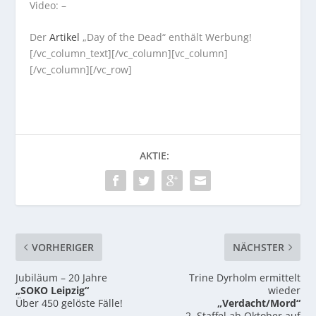
Video: –
Der
Artikel
„Day of the Dead“ enthält Werbung!
[/vc_column_text][/vc_column][vc_column]
[/vc_column][/vc_row]
AKTIE:
VORHERIGER
NÄCHSTER
Jubiläum – 20 Jahre
Trine Dyrholm ermittelt
„SOKO Leipzig“
wieder
Über 450 gelöste Fälle!
„Verdacht/Mord“
2. Staffel ab Oktober auf