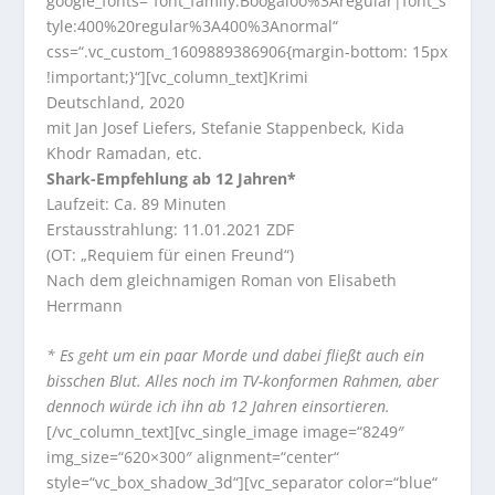
google_fonts=“font_family:Boogaloo%3Aregular|font_s
tyle:400%20regular%3A400%3Anormal“
css=“.vc_custom_1609889386906{margin-bottom: 15px
!important;}“][vc_column_text]Krimi
Deutschland, 2020
mit Jan Josef Liefers, Stefanie Stappenbeck, Kida
Khodr Ramadan, etc.
Shark-Empfehlung ab 12 Jahren*
Laufzeit: Ca. 89 Minuten
Erstausstrahlung: 11.01.2021 ZDF
(OT: „Requiem für einen Freund“)
Nach dem gleichnamigen Roman von Elisabeth
Herrmann
* Es geht um ein paar Morde und dabei fließt auch ein
bisschen Blut. Alles noch im TV-konformen Rahmen, aber
dennoch würde ich ihn ab 12 Jahren einsortieren.
[/vc_column_text][vc_single_image image=“8249″
img_size=“620×300″ alignment=“center“
style=“vc_box_shadow_3d“][vc_separator color=“blue“