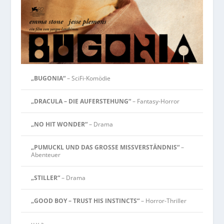
„BUGONIA“
– SciFi-Komödie
„DRACULA – DIE AUFERSTEHUNG“
– Fantasy-Horror
„NO HIT WONDER“
– Drama
„PUMUCKL UND DAS GROSSE MISSVERSTÄNDNIS“
–
Abenteuer
„STILLER“
– Drama
„GOOD BOY – TRUST HIS INSTINCTS“
– Horror-Thriller
u.v.a.