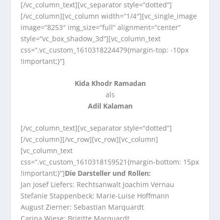
[/vc_column_text][vc_separator style=“dotted“]
[/vc_column][vc_column width=“1/4″][vc_single_image
image=“8253″ img_size=“full“ alignment=“center“
style=“vc_box_shadow_3d“][vc_column_text
css=“.vc_custom_1610318224479{margin-top: -10px
!important;}“]
Kida Khodr Ramadan
als
Adil Kalaman
[/vc_column_text][vc_separator style=“dotted“]
[/vc_column][/vc_row][vc_row][vc_column]
[vc_column_text
css=“.vc_custom_1610318159521{margin-bottom: 15px
!important;}“]
Die Darsteller und Rollen:
Jan Josef Liefers: Rechtsanwalt Joachim Vernau
Stefanie Stappenbeck: Marie-Luise Hoffmann
August Zierner: Sebastian Marquardt
Carina Wiese: Brigitte Marquardt