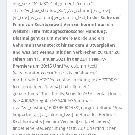
img_size=“620×300″ alignment=“center“
style=“vc_box_shadow_3d“][/vc_column][/vc_row]
[vc_row][vc_column][vc_column_text]
In der Reihe der
Filme von Rechtsanwalt Vernau, kommt nun ein
weiterer Film mit abgeschlossener Handlung.
Diesmal geht es um mehrere Morde und ein
Geheimnis! Was steckt hinter dem Blutvergießen
und was hat Vernau mit den Verbrechen zu tun? Zu
sehen am 11. Januar 2021 in der ZDF Free-TV-
Premiere um 20:15 Uhr.
[/vc_column_text]
[vc_separator color=“blue“ style=“shadow“
border_width=“2″][vc_custom_heading text=“STORY:“
font_container=“tag:h4|text_align:left“
google_fonts=“font_family:Boogaloo%3Aregular|font_s
tyle:400%20regular%3A400%3Anormal“
css=“.vc_custom_1608645001353{margin-bottom: 15px
!important;}“][vc_column_text]Im Büro des Berliner
Rechtsanwalts Joachim Vernau (Jan Josef Liefers)
findet eine Steuerprüfung statt. Aus unerfindlichen