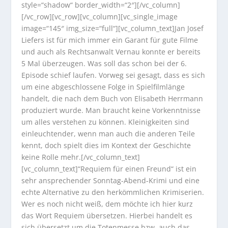
style=“shadow“ border_width=“2″][/vc_column]
[/vc_row][vc_row][vc_column][vc_single_image
image=“145″ img_size=“full“][vc_column_text]Jan Josef
Liefers ist für mich immer ein Garant für gute Filme
und auch als Rechtsanwalt Vernau konnte er bereits
5 Mal überzeugen. Was soll das schon bei der 6.
Episode schief laufen. Vorweg sei gesagt, dass es sich
um eine abgeschlossene Folge in Spielfilmlänge
handelt, die nach dem Buch von Elisabeth Herrmann
produziert wurde. Man braucht keine Vorkenntnisse
um alles verstehen zu können. Kleinigkeiten sind
einleuchtender, wenn man auch die anderen Teile
kennt, doch spielt dies im Kontext der Geschichte
keine Rolle mehr.[/vc_column_text]
[vc_column_text]“Requiem für einen Freund“ ist ein
sehr ansprechender Sonntag-Abend-Krimi und eine
echte Alternative zu den herkömmlichen Krimiserien.
Wer es noch nicht weiß, dem möchte ich hier kurz
das Wort Requiem übersetzen. Hierbei handelt es
sich übersetzt um die Totenmesse bzw. auch das