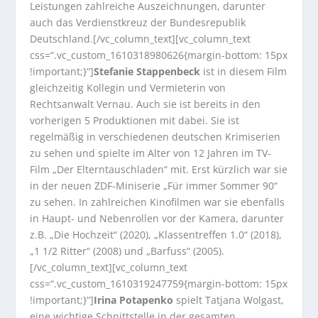
Leistungen zahlreiche Auszeichnungen, darunter
auch das Verdienstkreuz der Bundesrepublik
Deutschland.[/vc_column_text][vc_column_text
css=“.vc_custom_1610318980626{margin-bottom: 15px
!important;}“]
Stefanie Stappenbeck
ist in diesem Film
gleichzeitig Kollegin und Vermieterin von
Rechtsanwalt Vernau. Auch sie ist bereits in den
vorherigen 5 Produktionen mit dabei. Sie ist
regelmäßig in verschiedenen deutschen Krimiserien
zu sehen und spielte im Alter von 12 Jahren im TV-
Film „Der Elterntauschladen“ mit. Erst kürzlich war sie
in der neuen ZDF-Miniserie „Für immer Sommer 90“
zu sehen. In zahlreichen Kinofilmen war sie ebenfalls
in Haupt- und Nebenrollen vor der Kamera, darunter
z.B. „Die Hochzeit“ (2020), „Klassentreffen 1.0“ (2018),
„1 1/2 Ritter“ (2008) und „Barfuss“ (2005).
[/vc_column_text][vc_column_text
css=“.vc_custom_1610319247759{margin-bottom: 15px
!important;}“]
Irina Potapenko
spielt Tatjana Wolgast,
eine wichtige Schnittstelle in der gesamten