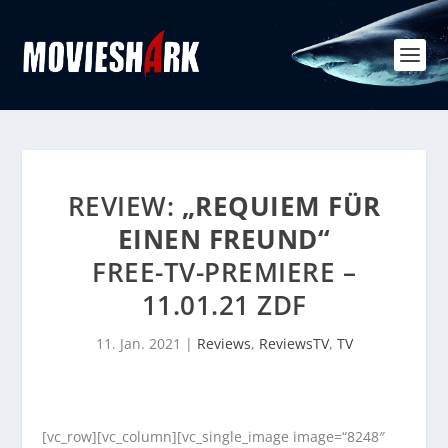
REVIEW:
„REQUIEM FÜR
EINEN FREUND“
FREE-TV-PREMIERE –
11.01.21 ZDF
11. Jan. 2021
|
Reviews
,
ReviewsTV
,
TV
[vc_row][vc_column][vc_single_image image=“8248″