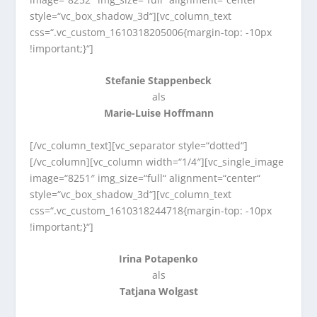
style=“vc_box_shadow_3d“][vc_column_text
css=“.vc_custom_1610318205006{margin-top: -10px
!important;}“]
Stefanie Stappenbeck
als
Marie-Luise Hoffmann
[/vc_column_text][vc_separator style=“dotted“]
[/vc_column][vc_column width=“1/4″][vc_single_image
image=“8251″ img_size=“full“ alignment=“center“
style=“vc_box_shadow_3d“][vc_column_text
css=“.vc_custom_1610318244718{margin-top: -10px
!important;}“]
Irina Potapenko
als
Tatjana Wolgast