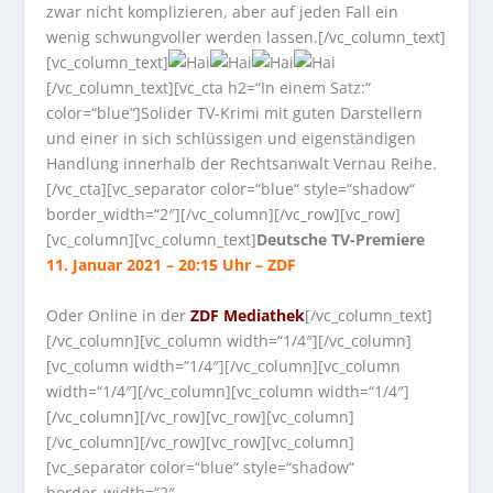
zwar nicht komplizieren, aber auf jeden Fall ein
wenig schwungvoller werden lassen.[/vc_column_text]
[vc_column_text]
[/vc_column_text][vc_cta h2=“In einem Satz:“
color=“blue“]Solider TV-Krimi mit guten Darstellern
und einer in sich schlüssigen und eigenständigen
Handlung innerhalb der Rechtsanwalt Vernau Reihe.
[/vc_cta][vc_separator color=“blue“ style=“shadow“
border_width=“2″][/vc_column][/vc_row][vc_row]
[vc_column][vc_column_text]
Deutsche TV-Premiere
11. Januar 2021 – 20:15 Uhr – ZDF
Oder Online in der
ZDF Mediathek
[/vc_column_text]
[/vc_column][vc_column width=“1/4″][/vc_column]
[vc_column width=“1/4″][/vc_column][vc_column
width=“1/4″][/vc_column][vc_column width=“1/4″]
[/vc_column][/vc_row][vc_row][vc_column]
[/vc_column][/vc_row][vc_row][vc_column]
[vc_separator color=“blue“ style=“shadow“
border_width=“2″