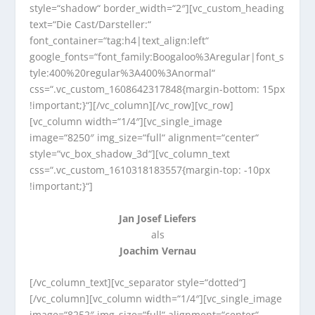
style=“shadow“ border_width=“2″][vc_custom_heading
text=“Die Cast/Darsteller:“
font_container=“tag:h4|text_align:left“
google_fonts=“font_family:Boogaloo%3Aregular|font_s
tyle:400%20regular%3A400%3Anormal“
css=“.vc_custom_1608642317848{margin-bottom: 15px
!important;}“][/vc_column][/vc_row][vc_row]
[vc_column width=“1/4″][vc_single_image
image=“8250″ img_size=“full“ alignment=“center“
style=“vc_box_shadow_3d“][vc_column_text
css=“.vc_custom_1610318183557{margin-top: -10px
!important;}“]
Jan Josef Liefers
als
Joachim Vernau
[/vc_column_text][vc_separator style=“dotted“]
[/vc_column][vc_column width=“1/4″][vc_single_image
image=“8252″ img_size=“full“ alignment=“center“