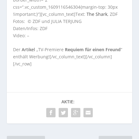
css=“.vc_custom_1609116546304{margin-top: 30px
!important;}“][vc_column_text]Text:
The Shark
, ZDF
Fotos: © ZDF und JULIA TERJUNG
Daten/Infos: ZDF
Video: –
Der
Artikel
„TV-Premiere
Requiem für einen Freund
“
enthält Werbung![/vc_column_text][/vc_column]
[/vc_row]
AKTIE: