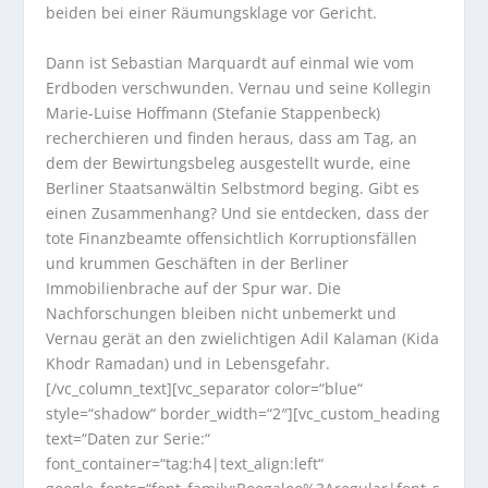
beiden bei einer Räumungsklage vor Gericht.
Dann ist Sebastian Marquardt auf einmal wie vom
Erdboden verschwunden. Vernau und seine Kollegin
Marie-Luise Hoffmann (Stefanie Stappenbeck)
recherchieren und finden heraus, dass am Tag, an
dem der Bewirtungsbeleg ausgestellt wurde, eine
Berliner Staatsanwältin Selbstmord beging. Gibt es
einen Zusammenhang? Und sie entdecken, dass der
tote Finanzbeamte offensichtlich Korruptionsfällen
und krummen Geschäften in der Berliner
Immobilienbrache auf der Spur war. Die
Nachforschungen bleiben nicht unbemerkt und
Vernau gerät an den zwielichtigen Adil Kalaman (Kida
Khodr Ramadan) und in Lebensgefahr.
[/vc_column_text][vc_separator color=“blue“
style=“shadow“ border_width=“2″][vc_custom_heading
text=“Daten zur Serie:“
font_container=“tag:h4|text_align:left“