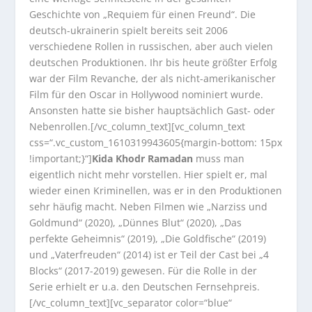
Geschichte von „Requiem für einen Freund“. Die
deutsch-ukrainerin spielt bereits seit 2006
verschiedene Rollen in russischen, aber auch vielen
deutschen Produktionen. Ihr bis heute größter Erfolg
war der Film Revanche, der als nicht-amerikanischer
Film für den Oscar in Hollywood nominiert wurde.
Ansonsten hatte sie bisher hauptsächlich Gast- oder
Nebenrollen.[/vc_column_text][vc_column_text
css=“.vc_custom_1610319943605{margin-bottom: 15px
!important;}“]
Kida Khodr Ramadan
muss man
eigentlich nicht mehr vorstellen. Hier spielt er, mal
wieder einen Kriminellen, was er in den Produktionen
sehr häufig macht. Neben Filmen wie „Narziss und
Goldmund“ (2020), „Dünnes Blut“ (2020), „Das
perfekte Geheimnis“ (2019), „Die Goldfische“ (2019)
und „Vaterfreuden“ (2014) ist er Teil der Cast bei „4
Blocks“ (2017-2019) gewesen. Für die Rolle in der
Serie erhielt er u.a. den Deutschen Fernsehpreis.
[/vc_column_text][vc_separator color=“blue“