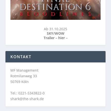
Ab 31.10.2025
SKY/WOW
Trailer –
hier
–
KONTAKT
MF Management
Rotmilanweg 33
50769 Köln
Tel.: 0221-5343822-0
shark@the-shark.de