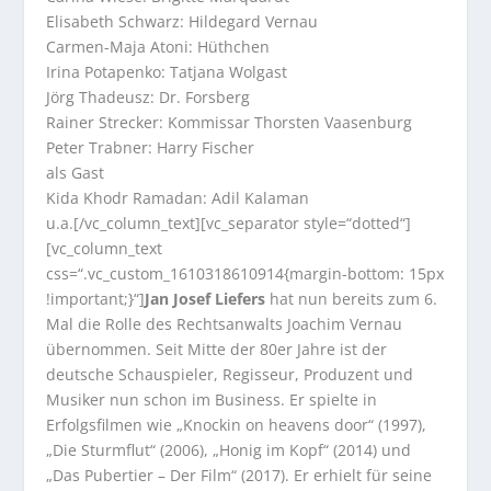
Elisabeth Schwarz: Hildegard Vernau
Carmen-Maja Atoni: Hüthchen
Irina Potapenko: Tatjana Wolgast
Jörg Thadeusz: Dr. Forsberg
Rainer Strecker: Kommissar Thorsten Vaasenburg
Peter Trabner: Harry Fischer
als Gast
Kida Khodr Ramadan: Adil Kalaman
u.a.[/vc_column_text][vc_separator style=“dotted“]
[vc_column_text
css=“.vc_custom_1610318610914{margin-bottom: 15px
!important;}“]
Jan Josef Liefers
hat nun bereits zum 6.
Mal die Rolle des Rechtsanwalts Joachim Vernau
übernommen. Seit Mitte der 80er Jahre ist der
deutsche Schauspieler, Regisseur, Produzent und
Musiker nun schon im Business. Er spielte in
Erfolgsfilmen wie „Knockin on heavens door“ (1997),
„Die Sturmflut“ (2006), „Honig im Kopf“ (2014) und
„Das Pubertier – Der Film“ (2017). Er erhielt für seine