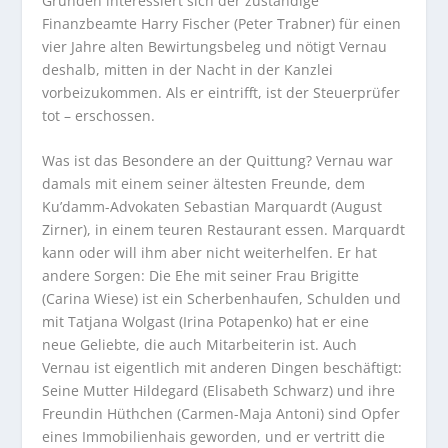
Gründen interessiert sich der zuständige
Finanzbeamte Harry Fischer (Peter Trabner) für einen
vier Jahre alten Bewirtungsbeleg und nötigt Vernau
deshalb, mitten in der Nacht in der Kanzlei
vorbeizukommen. Als er eintrifft, ist der Steuerprüfer
tot – erschossen.
Was ist das Besondere an der Quittung? Vernau war
damals mit einem seiner ältesten Freunde, dem
Ku’damm-Advokaten Sebastian Marquardt (August
Zirner), in einem teuren Restaurant essen. Marquardt
kann oder will ihm aber nicht weiterhelfen. Er hat
andere Sorgen: Die Ehe mit seiner Frau Brigitte
(Carina Wiese) ist ein Scherbenhaufen, Schulden und
mit Tatjana Wolgast (Irina Potapenko) hat er eine
neue Geliebte, die auch Mitarbeiterin ist. Auch
Vernau ist eigentlich mit anderen Dingen beschäftigt:
Seine Mutter Hildegard (Elisabeth Schwarz) und ihre
Freundin Hüthchen (Carmen-Maja Antoni) sind Opfer
eines Immobilienhais geworden, und er vertritt die