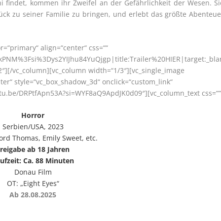
i findet, kommen ihr Zweifel an der Gefährlichkeit der Wesen. Si
rück zu seiner Familie zu bringen, und erlebt das größte Abenteue
or=“primary“ align=“center“ css=““
PNM%3Fsi%3Dys2YIJhu84YuQjgp|title:Trailer%20HIER|target:_bla
2″][/vc_column][vc_column width=“1/3″][vc_single_image
ter“ style=“vc_box_shadow_3d“ onclick=“custom_link“
youtu.be/DRPtfApn53A?si=WYF8aQ9ApdJK0d09″][vc_column_text css=““
Horror
Serbien/USA, 2023
ord Thomas, Emily Sweet, etc.
reigabe ab 18 Jahren
ufzeit: Ca. 88 Minuten
Donau Film
OT: „Eight Eyes“
Ab 28.08.2025