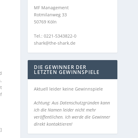
MF Management
Rotmilanweg 33
50769 Köln
Tel.: 0221-5343822-0
shark@the-shark.de
DIE GEWINNER DER
LETZTEN GEWINNSPIELE
d
,
t
Aktuell leider keine Gewinnspiele
f
Achtung: Aus Datenschutzgründen kann
ich die Namen leider nicht mehr
veröffentlichen. Ich werde die Gewinner
direkt kontaktieren!
]