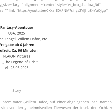
g_size=“large“ alignment=“center“ style=“vc_box_shadow_3d“
 css=““ link=“https://youtu.be/CKxafE0kPNM?si=ys2YIJhu84YuQjgp“]
Fantasy-Abenteuer
USA, 2025
na Zengel, Willem Dafoe, etc.
Freigabe ab 6 Jahren
ufzeit: Ca. 96 Minuten
PLAION Pictures
: „The Legend of Ochi“
Ab 28.08.2025
Story
it ihrem Vater (Willem Dafoe) auf einer abgelegenen Insel namen
, sich vor den geheimnisvollen Tierwesen der Insel, den Ochi, z