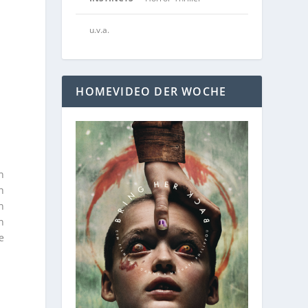
u.v.a.
HOMEVIDEO DER WOCHE
n
h
n
n
e