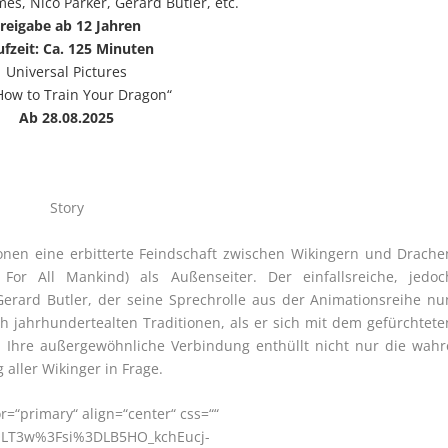
s, Nico Parker, Gerard Butler, etc.
reigabe ab 12 Jahren
ufzeit: Ca. 125 Minuten
Universal Pictures
How to Train Your Dragon“
Ab 28.08.2025
Story
ionen eine erbitterte Feindschaft zwischen Wikingern und Drache
For All Mankind) als Außenseiter. Der einfallsreiche, jedoc
erard Butler, der seine Sprechrolle aus der Animationsreihe nu
ch jahrhundertealten Traditionen, als er sich mit dem gefürchtete
Ihre außergewöhnliche Verbindung enthüllt nicht nur die wahr
 aller Wikinger in Frage.
or=“primary“ align=“center“ css=““
OLT3w%3Fsi%3DLB5HO_kchEucj-