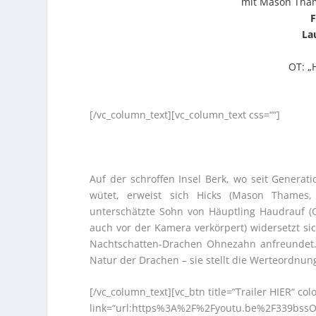
mit Mason Thame
F
La
OT: „
[/vc_column_text][vc_column_text css=““]
Auf der schroffen Insel Berk, wo seit Generat
wütet, erweist sich Hicks (Mason Thames, 
unterschätzte Sohn von Häuptling Haudrauf (G
auch vor der Kamera verkörpert) widersetzt si
Nachtschatten-Drachen Ohnezahn anfreundet. 
Natur der Drachen – sie stellt die Werteordnung
[/vc_column_text][vc_btn title=“Trailer HIER“ col
link=“url:https%3A%2F%2Fyoutu.be%2F339bss