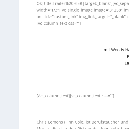
Ok|title:Trailer%20HIER|target:_blank“][vc_sep
width=“1/3″][vc_single_image image=“31258″ im
onclick=“custom_link“ img_link_target=“_blank“
[vc_column_text css=““]
mit Woody Har
F
La
[/vc_column_text][vc_column_text css=““]
Chris Lemons (Finn Cole) ist Berufstaucher un
Morag, die sich den Risiken des Jobs sehr bewu