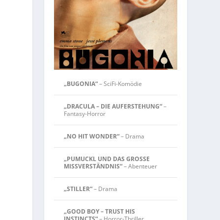
„BUGONIA“
– SciFi-Komödie
„DRACULA – DIE AUFERSTEHUNG“
–
Fantasy-Horror
„NO HIT WONDER“
– Drama
„PUMUCKL UND DAS GROSSE
MISSVERSTÄNDNIS“
– Abenteuer
„STILLER“
– Drama
„GOOD BOY – TRUST HIS
INSTINCTS“
– Horror-Thriller