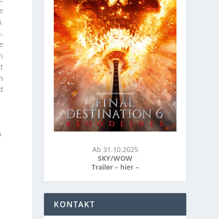
e
.
,
e
n
t
m
d
n
Ab 31.10.2025
SKY/WOW
Trailer –
hier
–
KONTAKT