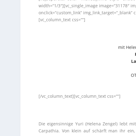
width=“1/3″][vc_single_image image=“31178″ im
onclick=“custom_link“ img_link_target=“_blank“
[vc_column_text css=““]
mit Hele
La
OT
[/vc_column_text][vc_column_text css=““]
Die eigensinnige Yuri (Helena Zengel) lebt m
Carpathia. Von klein auf schärft man ihr ein