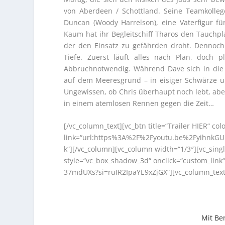
von Aberdeen / Schottland. Seine Teamkolleg
Duncan (Woody Harrelson), eine Vaterfigur fü
Kaum hat ihr Begleitschiff Tharos den Tauchpl
der den Einsatz zu gefährden droht. Dennoch
Tiefe. Zuerst läuft alles nach Plan, doch p
Abbruchnotwendig. Während Dave sich in die G
auf dem Meeresgrund – in eisiger Schwärze u
Ungewissen, ob Chris überhaupt noch lebt, abe
in einem atemlosen Rennen gegen die Zeit…
[/vc_column_text][vc_btn title=“Trailer HIER“ col
link=“url:https%3A%2F%2Fyoutu.be%2FyihnkGUi
k“][/vc_column][vc_column width=“1/3″][vc_sin
style=“vc_box_shadow_3d“ onclick=“custom_link“ 
37mdUXs?si=ruIR2IpaYE9xZjGX“][vc_column_text 
Mit Ben