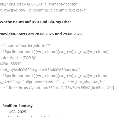
082″ img_size=“800×380″ alignment=“center“
vc_row][vc_row][vc_column][vc_column_text css=““]
r Woche neues auf DVD und Blu-ray Disc?
omevideo-Starts am 28.08.2025 und 29.08.2025
yle=“shadow“ border_width=“2″
15px !important;}“][/vc_column][/vc_row][vc_row][vc_column]
n der Woche (TOP 3)“
r:%23dd3333″
r|font_style:400%20regular%3A400%3Anormal“
15px !important;}“][/vc_column][/vc_row][vc_row][vc_column
g_size=“large“ alignment=“center“ style=“vc_box_shadow_3d“
 css=““ link=“https://youtu.be/339bssOLT3w?si=LB5HO_kchEucj-Ok“]
Realfilm-Fantasy
USA, 2025