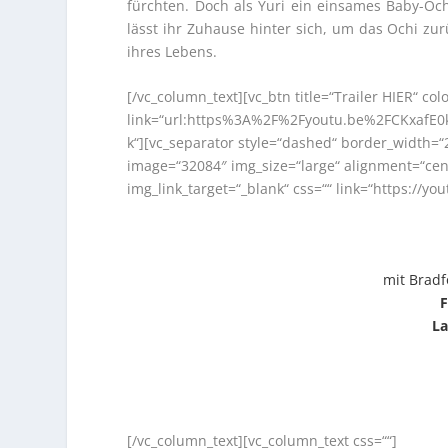
fürchten. Doch als Yuri ein einsames Baby-Och
lässt ihr Zuhause hinter sich, um das Ochi zu
ihres Lebens.
[/vc_column_text][vc_btn title=“Trailer HIER“ col
link=“url:https%3A%2F%2Fyoutu.be%2FCKxafE0k
k“][vc_separator style=“dashed“ border_width=“
image=“32084″ img_size=“large“ alignment=“cen
img_link_target=“_blank“ css=““ link=“https://
mit Bradf
F
La
[/vc_column_text][vc_column_text css=““]