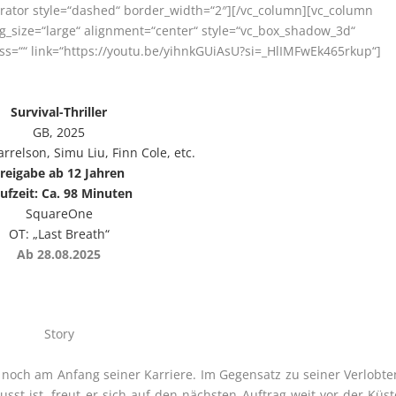
arator style=“dashed“ border_width=“2″][/vc_column][vc_column
g_size=“large“ alignment=“center“ style=“vc_box_shadow_3d“
 css=““ link=“https://youtu.be/yihnkGUiAsU?si=_HlIMFwEk465rkup“]
Survival-Thriller
GB, 2025
relson, Simu Liu, Finn Cole, etc.
reigabe ab 12 Jahren
ufzeit: Ca. 98 Minuten
SquareOne
OT: „Last Breath“
Ab 28.08.2025
Story
d noch am Anfang seiner Karriere. Im Gegensatz zu seiner Verlobte
sst ist, freut er sich auf den nächsten Auftrag weit vor der Küst