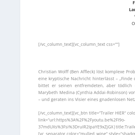
F
La
O
[/vc_column_text][vc_column_text css=““]
Christian Wolff (Ben Affleck) löst komplexe Pr
eine kryptische Nachricht hinterlässt – „Finde
bittet er seinen entfremdeten, aber tödlich
Marybeth Medina (Cynthia Addai-Robinson) vom
– und geraten ins Visier eines gnadenlosen Net
[/vc_column_text][vc_btn title=“Trailer HIER“ col
link=“url:https%3A%2F%2Fyoutu.be%2FI9o-
37mdUXs%3Fsi%3DruIR2IpaYE9xZjGX|title:Traile
[vc_separator color=“mulled_wine“ style=“shad