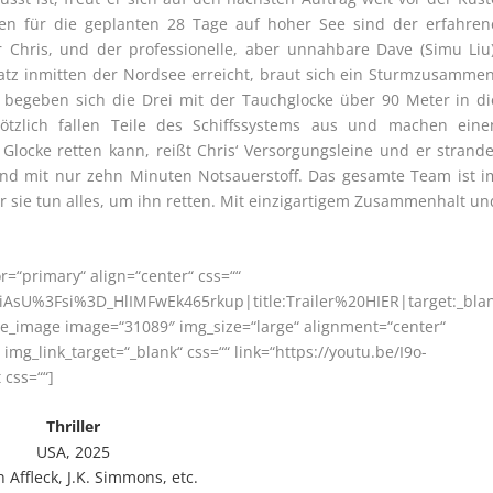
en für die geplanten 28 Tage auf hoher See sind der erfahren
r Chris, und der professionelle, aber unnahbare Dave (Simu Liu)
atz inmitten der Nordsee erreicht, braut sich ein Sturmzusammen
 begeben sich die Drei mit der Tauchglocke über 90 Meter in di
lötzlich fallen Teile des Schiffssystems aus und machen eine
locke retten kann, reißt Chris‘ Versorgungsleine und er strande
nd mit nur zehn Minuten Notsauerstoff. Das gesamte Team ist i
r sie tun alles, um ihn retten. Mit einzigartigem Zusammenhalt un
or=“primary“ align=“center“ css=““
AsU%3Fsi%3D_HlIMFwEk465rkup|title:Trailer%20HIER|target:_bla
gle_image image=“31089″ img_size=“large“ alignment=“center“
img_link_target=“_blank“ css=““ link=“https://youtu.be/I9o-
css=““]
Thriller
USA, 2025
 Affleck, J.K. Simmons, etc.