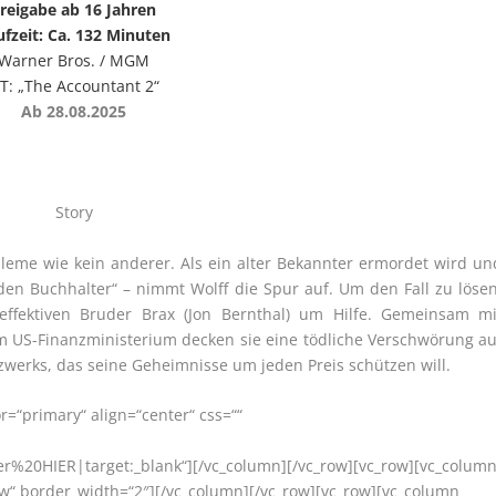
reigabe ab 16 Jahren
ufzeit: Ca. 132 Minuten
Warner Bros. / MGM
T: „The Accountant 2“
Ab 28.08.2025
Story
obleme wie kein anderer. Als ein alter Bekannter ermordet wird un
 den Buchhalter“ – nimmt Wolff die Spur auf. Um den Fall zu lösen
 effektiven Bruder Brax (Jon Bernthal) um Hilfe. Gemeinsam mi
 US-Finanzministerium decken sie eine tödliche Verschwörung au
zwerks, das seine Geheimnisse um jeden Preis schützen will.
or=“primary“ align=“center“ css=““
r%20HIER|target:_blank“][/vc_column][/vc_row][vc_row][vc_column
ow“ border_width=“2″][/vc_column][/vc_row][vc_row][vc_column