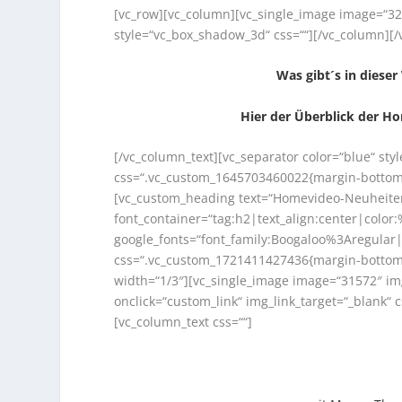
[vc_row][vc_column][vc_single_image image=“32
style=“vc_box_shadow_3d“ css=““][/vc_column][/
Was gibt´s in diese
Hier der Überblick der H
[/vc_column_text][vc_separator color=“blue“ st
css=“.vc_custom_1645703460022{margin-bottom: 
[vc_custom_heading text=“Homevideo-Neuheite
font_container=“tag:h2|text_align:center|colo
google_fonts=“font_family:Boogaloo%3Aregula
css=“.vc_custom_1721411427436{margin-bottom: 
width=“1/3″][vc_single_image image=“31572″ im
onclick=“custom_link“ img_link_target=“_blank“
[vc_column_text css=““]