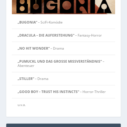
„BUGONIA“
– SciFi-Komödie
„DRACULA – DIE AUFERSTEHUNG“
– Fantasy-Horror
„NO HIT WONDER“
– Drama
„PUMUCKL UND DAS GROSSE MISSVERSTÄNDNIS“
–
Abenteuer
„STILLER“
– Drama
„GOOD BOY – TRUST HIS INSTINCTS“
– Horror-Thriller
u.v.a.