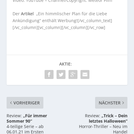
Video: YouTube – Channel/Copyright: Meteor Film
Der
Artikel
„Ein himmlischer Plan für die Liebe
Ankündigung“ enthält Werbung![/vc_column_text]
[/vc_column][vc_column][/vc_column][/vc_row]
AKTIE:
VORHERIGER
NÄCHSTER
Review:
„Für immer
Review:
„Trick – Dein
Sommer 90“
letztes Halloween“
4-teilige Serie – ab
Horror-Thriller – Neu im
06.01.21 im Ersten
Handel