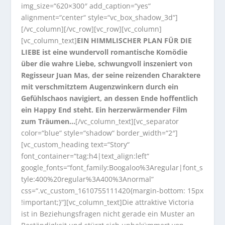
img_size=“620×300″ add_caption=“yes“
alignment=“center“ style=“vc_box_shadow_3d“]
[/vc_column][/vc_row][vc_row][vc_column]
[vc_column_text]
EIN HIMMLISCHER PLAN FÜR DIE
LIEBE ist eine wundervoll romantische Komödie
über die wahre Liebe, schwungvoll inszeniert von
Regisseur Juan Mas, der seine reizenden Charaktere
mit verschmitztem Augenzwinkern durch ein
Gefühlschaos navigiert, an dessen Ende hoffentlich
ein Happy End steht. Ein herzerwärmender Film
zum Träumen…
[/vc_column_text][vc_separator
color=“blue“ style=“shadow“ border_width=“2″]
[vc_custom_heading text=“Story“
font_container=“tag:h4|text_align:left“
google_fonts=“font_family:Boogaloo%3Aregular|font_s
tyle:400%20regular%3A400%3Anormal“
css=“.vc_custom_1610755111420{margin-bottom: 15px
!important;}“][vc_column_text]Die attraktive Victoria
ist in Beziehungsfragen nicht gerade ein Muster an