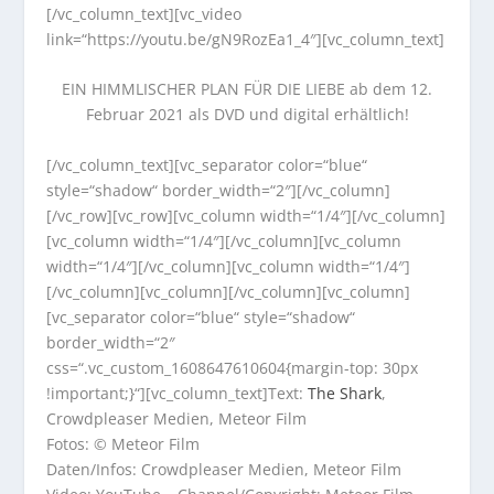
[/vc_column_text][vc_video
link=“https://youtu.be/gN9RozEa1_4″][vc_column_text]
EIN HIMMLISCHER PLAN FÜR DIE LIEBE
ab dem 12.
Februar 2021 als DVD und digital erhältlich!
[/vc_column_text][vc_separator color=“blue“
style=“shadow“ border_width=“2″][/vc_column]
[/vc_row][vc_row][vc_column width=“1/4″][/vc_column]
[vc_column width=“1/4″][/vc_column][vc_column
width=“1/4″][/vc_column][vc_column width=“1/4″]
[/vc_column][vc_column][/vc_column][vc_column]
[vc_separator color=“blue“ style=“shadow“
border_width=“2″
css=“.vc_custom_1608647610604{margin-top: 30px
!important;}“][vc_column_text]Text:
The Shark
,
Crowdpleaser Medien, Meteor Film
Fotos: © Meteor Film
Daten/Infos: Crowdpleaser Medien, Meteor Film