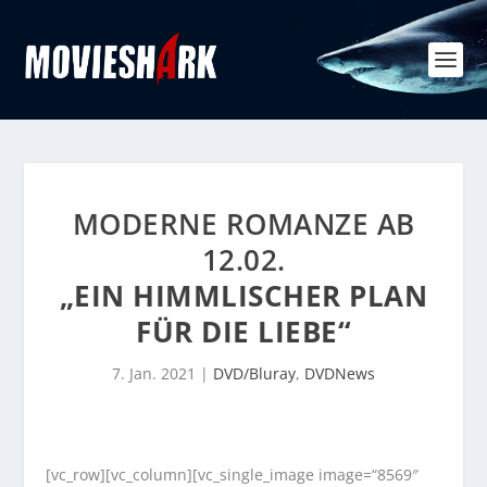
MODERNE ROMANZE AB
12.02.
„EIN HIMMLISCHER PLAN
FÜR DIE LIEBE“
7. Jan. 2021
|
DVD/Bluray
,
DVDNews
[vc_row][vc_column][vc_single_image image=“8569″