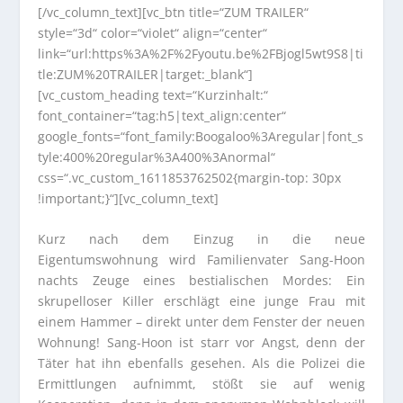
[/vc_column_text][vc_btn title=“ZUM TRAILER“
style=“3d“ color=“violet“ align=“center“
link=“url:https%3A%2F%2Fyoutu.be%2FBjogl5wt9S8|ti
tle:ZUM%20TRAILER|target:_blank“]
[vc_custom_heading text=“Kurzinhalt:“
font_container=“tag:h5|text_align:center“
google_fonts=“font_family:Boogaloo%3Aregular|font_s
tyle:400%20regular%3A400%3Anormal“
css=“.vc_custom_1611853762502{margin-top: 30px
!important;}“][vc_column_text]
Kurz nach dem Einzug in die neue
Eigentumswohnung wird Familienvater Sang-Hoon
nachts Zeuge eines bestialischen Mordes: Ein
skrupelloser Killer erschlägt eine junge Frau mit
einem Hammer – direkt unter dem Fenster der neuen
Wohnung! Sang-Hoon ist starr vor Angst, denn der
Täter hat ihn ebenfalls gesehen. Als die Polizei die
Ermittlungen aufnimmt, stößt sie auf wenig