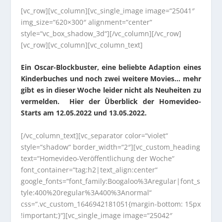
[vc_row][vc_column][vc_single_image image=“25041″
img_size=“620×300″ alignment=“center“
style=“vc_box_shadow_3d“][/vc_column][/vc_row]
[vc_row][vc_column][vc_column_text]
Ein Oscar-Blockbuster, eine beliebte Adaption eines
Kinderbuches und noch zwei weitere Movies… mehr
gibt es in dieser Woche leider nicht als Neuheiten zu
vermelden. Hier der Überblick der Homevideo-
Starts am 12.05.2022 und 13.05.2022.
[/vc_column_text][vc_separator color=“violet“
style=“shadow“ border_width=“2″][vc_custom_heading
text=“Homevideo-Veröffentlichung der Woche“
font_container=“tag:h2|text_align:center“
google_fonts=“font_family:Boogaloo%3Aregular|font_s
tyle:400%20regular%3A400%3Anormal“
css=“.vc_custom_1646942181051{margin-bottom: 15px
!important;}“][vc_single_image image=“25042″