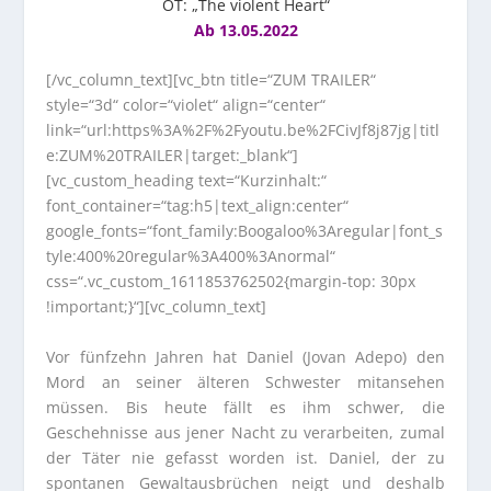
OT: „The violent Heart“
Ab 13.05.2022
[/vc_column_text][vc_btn title=“ZUM TRAILER“
style=“3d“ color=“violet“ align=“center“
link=“url:https%3A%2F%2Fyoutu.be%2FCivJf8j87jg|titl
e:ZUM%20TRAILER|target:_blank“]
[vc_custom_heading text=“Kurzinhalt:“
font_container=“tag:h5|text_align:center“
google_fonts=“font_family:Boogaloo%3Aregular|font_s
tyle:400%20regular%3A400%3Anormal“
css=“.vc_custom_1611853762502{margin-top: 30px
!important;}“][vc_column_text]
Vor fünfzehn Jahren hat Daniel (Jovan Adepo) den
Mord an seiner älteren Schwester mitansehen
müssen. Bis heute fällt es ihm schwer, die
Geschehnisse aus jener Nacht zu verarbeiten, zumal
der Täter nie gefasst worden ist. Daniel, der zu
spontanen Gewaltausbrüchen neigt und deshalb