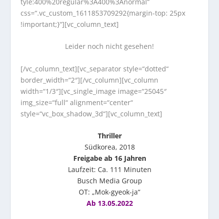
tyle:400%20regular%3A400%3Anormal“
css=“.vc_custom_1611853709292{margin-top: 25px
!important;}“][vc_column_text]
Leider noch nicht gesehen!
[/vc_column_text][vc_separator style=“dotted“
border_width=“2″][/vc_column][vc_column
width=“1/3″][vc_single_image image=“25045″
img_size=“full“ alignment=“center“
style=“vc_box_shadow_3d“][vc_column_text]
Thriller
Südkorea, 2018
Freigabe ab 16 Jahren
Laufzeit: Ca. 111 Minuten
Busch Media Group
OT: „Mok-gyeok-ja“
Ab 13.05.2022