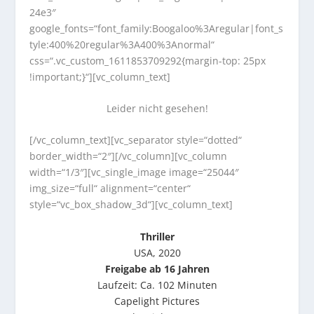
24e3″
google_fonts=“font_family:Boogaloo%3Aregular|font_s
tyle:400%20regular%3A400%3Anormal“
css=“.vc_custom_1611853709292{margin-top: 25px
!important;}“][vc_column_text]
Leider nicht gesehen!
[/vc_column_text][vc_separator style=“dotted“
border_width=“2″][/vc_column][vc_column
width=“1/3″][vc_single_image image=“25044″
img_size=“full“ alignment=“center“
style=“vc_box_shadow_3d“][vc_column_text]
Thriller
USA, 2020
Freigabe ab 16 Jahren
Laufzeit: Ca. 102 Minuten
Capelight Pictures