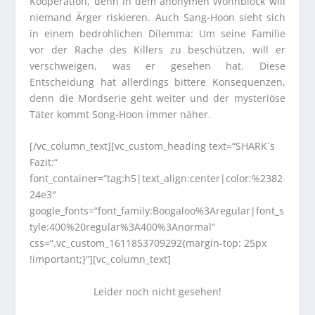
Kooperation, denn in dem anonymen Wohnblock will
niemand Ärger riskieren. Auch Sang-Hoon sieht sich
in einem bedrohlichen Dilemma: Um seine Familie
vor der Rache des Killers zu beschützen, will er
verschweigen, was er gesehen hat. Diese
Entscheidung hat allerdings bittere Konsequenzen,
denn die Mordserie geht weiter und der mysteriöse
Täter kommt Song-Hoon immer näher.
[/vc_column_text][vc_custom_heading text=“SHARK´s
Fazit:“
font_container=“tag:h5|text_align:center|color:%2382
24e3″
google_fonts=“font_family:Boogaloo%3Aregular|font_s
tyle:400%20regular%3A400%3Anormal“
css=“.vc_custom_1611853709292{margin-top: 25px
!important;}“][vc_column_text]
Leider noch nicht gesehen!