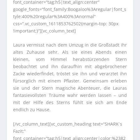
font_container=“tag:h5|text_align:center“
google_fonts=“font_family:Boogaloo%3Aregular|font_s
tyle:400%20regular%3A400%3Anormal“
css=“.vc_custom_1611853762502{margin-top: 30px
!important;}“][vc_column_text]
Laura vermisst nach dem Umzug in die Großstadt ihr
altes Zuhause sehr. Als sie eines Abends einen
kleinen, vom Himmel herabstürzenden Stern
beobachtet und ihn daraufhin mit abgebrochener
Zacke wiederfindet, tröstet sie ihn und verarztet ihn
fürsorglich mit einem Pflaster. Gemeinsam erleben
sie und der Stern magische Abenteuer, die Lauras
fantasievollsten Träume wahr werden lassen – und
mit der Hilfe des Sterns fühlt sie sich am Ende
endlich zu Hause.
[/vc_column_text][vc_custom_heading text=“SHARK´s
Fazit:“
font_container=“tag:h5|text_align:center|color:%2382