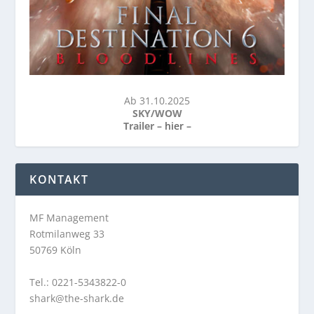
Ab 31.10.2025
SKY/WOW
Trailer –
hier
–
KONTAKT
MF Management
Rotmilanweg 33
50769 Köln
Tel.: 0221-5343822-0
shark@the-shark.de