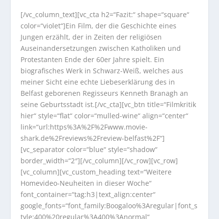
[/vc_column_text][vc_cta h2=“Fazit:“ shape=“square“
color=“violet“]Ein Film, der die Geschichte eines
Jungen erzählt, der in Zeiten der religiösen
Auseinandersetzungen zwischen Katholiken und
Protestanten Ende der 60er Jahre spielt. Ein
biografisches Werk in Schwarz-Weiß, welches aus
meiner Sicht eine echte Liebeserklärung des in
Belfast geborenen Regisseurs Kenneth Branagh an
seine Geburtsstadt ist.[/vc_cta][vc_btn title=“Filmkritik
hier“ style=“flat“ color=“mulled-wine“ align=“center“
link=“url:https%3A%2F%2Fwww.movie-
shark.de%2Freviews%2Freview-belfast%2F“]
[vc_separator color=“blue“ style=“shadow“
border_width=“2″][/vc_column][/vc_row][vc_row]
[vc_column][vc_custom_heading text=“Weitere
Homevideo-Neuheiten in dieser Woche“
font_container=“tag:h3|text_align:center“
google_fonts=“font_family:Boogaloo%3Aregular|font_s
tyle:400%20regular%3A400%3Anormal“