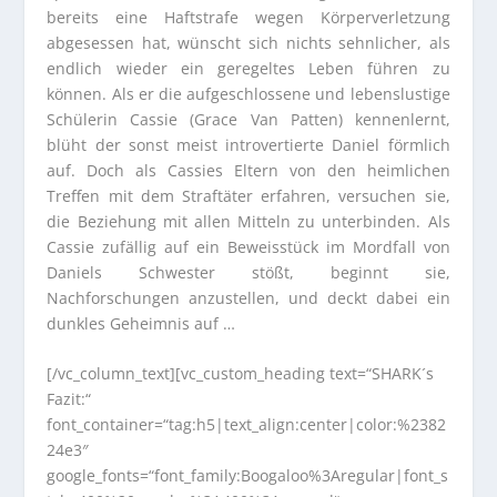
bereits eine Haftstrafe wegen Körperverletzung
abgesessen hat, wünscht sich nichts sehnlicher, als
endlich wieder ein geregeltes Leben führen zu
können. Als er die aufgeschlossene und lebenslustige
Schülerin Cassie (Grace Van Patten) kennenlernt,
blüht der sonst meist introvertierte Daniel förmlich
auf. Doch als Cassies Eltern von den heimlichen
Treffen mit dem Straftäter erfahren, versuchen sie,
die Beziehung mit allen Mitteln zu unterbinden. Als
Cassie zufällig auf ein Beweisstück im Mordfall von
Daniels Schwester stößt, beginnt sie,
Nachforschungen anzustellen, und deckt dabei ein
dunkles Geheimnis auf …
[/vc_column_text][vc_custom_heading text=“SHARK´s
Fazit:“
font_container=“tag:h5|text_align:center|color:%2382
24e3″
google_fonts=“font_family:Boogaloo%3Aregular|font_s