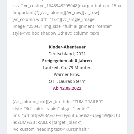
css=“.vc_custom_1646943205048{margin-bottom: 15px
!important;}“][/vc_column][/vc_row][vc_row]
[vc_column width=“1/3″][vc_single_image
image=“25043″ img_size=“full“ alignment=“center“
style=“vc_box_shadow_3d“][vc_column_text]
Kinder-Abenteuer
Deutschland, 2021
Freigegeben ab 0 Jahren
Laufzeit: Ca. 79 Minuten
Warner Bros.
OT: „Lauras Stern“
Ab 12.05.2022
[/vc_column_text][vc_btn title=“ZUM TRAILER“
style=“3d“ color=“violet“ align=“center“
link=“url:https%3A%2F%2Fyoutu.be%2FiUjvg4iWJi8|tit
le:ZUM%20TRAILER|target:_blank“]
[vc_custom_heading text=“Kurzinhalt:“