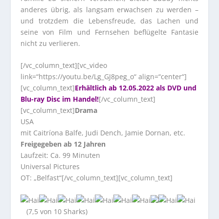
anderes übrig, als langsam erwachsen zu werden –
und trotzdem die Lebensfreude, das Lachen und
seine von Film und Fernsehen beflügelte Fantasie
nicht zu verlieren.
[/vc_column_text][vc_video
link=“https://youtu.be/Lg_GJ8peg_o“ align=“center“]
[vc_column_text]
Erhältlich ab 12.05.2022 als DVD und
Blu-ray Disc im Handel!
[/vc_column_text]
[vc_column_text]
Drama
USA
mit Caitríona Balfe, Judi Dench, Jamie Dornan, etc.
Freigegeben ab 12 Jahren
Laufzeit: Ca. 99 Minuten
Universal Pictures
OT: „Belfast“[/vc_column_text][vc_column_text]
(7,5 von 10 Sharks)