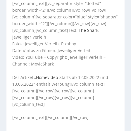
[/vc_column_text][vc_separator style=“dotted“
border_width=“2″][/vc_column][/vc_row][vc_row]
[vc_column][vc_separator color=“blue“ style=“shadow“
border_width=“2″][/vc_column][/vc_row][vc_row]
[vc_column][vc_column_text]Text:
The Shark
,
jeweiliger Verleih
Fotos: Jeweiliger Verleih, Pixabay
Daten/Infos zu Filmen: Jeweiliger Verleih
Video: YouTube – Copyright: Jeweiliger Verleih –
Channel: MovieShark
Der Artikel „
Homevideo
-Starts ab 12.05.2022 und
13.05.2022″ enthält Werbung![/vc_column_text]
[/vc_column][/vc_row][vc_row][vc_column]
[/vc_column][/vc_row][vc_row][vc_column]
[vc_column_text]
[/vc_column_text][/vc_column][/vc_row]