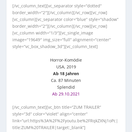
[/vc_column_text][vc_separator style=“dotted“
border_width=“2″][/vc_column][/vc_row][vc_row]
[vc_column][vc_separator color=“blue“ style=“shadow“
border_width=“2″][/vc_column][/vc_row][vc_row]
[vc_column width=“1/3″][vc_single_image
image=“19649″ img_size=“full“ alignment=“center“
style=“vc_box_shadow_3d“][vc_column_text]
Horror-Komödie
USA, 2019
Ab 18 Jahren
Ca. 87 Minuten
Splendid
Ab 29.10.2021
[/vc_column_text][vc_btn title=“ZUM TRAILER“
style=“3d“ color=“violet“ align=“center“
link=“url:https%3A%2F%2Fyoutu.be%2FRqkZXNj1oPc|
title:ZUM%20TRAILER|target:_blank“]