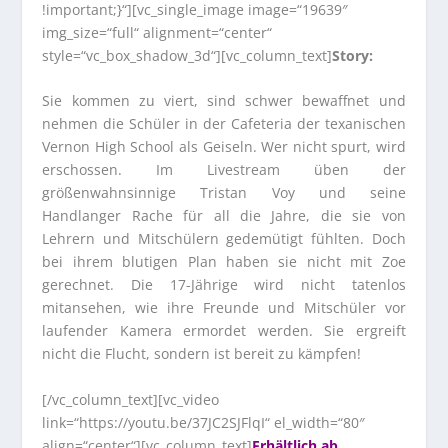
!important;}“][vc_single_image image=“19639″
img_size=“full“ alignment=“center“
style=“vc_box_shadow_3d“][vc_column_text]
Story:
Sie kommen zu viert, sind schwer bewaffnet und
nehmen die Schüler in der Cafeteria der texanischen
Vernon High School als Geiseln. Wer nicht spurt, wird
erschossen. Im Livestream üben der
größenwahnsinnige Tristan Voy und seine
Handlanger Rache für all die Jahre, die sie von
Lehrern und Mitschülern gedemütigt fühlten. Doch
bei ihrem blutigen Plan haben sie nicht mit Zoe
gerechnet. Die 17-Jährige wird nicht tatenlos
mitansehen, wie ihre Freunde und Mitschüler vor
laufender Kamera ermordet werden. Sie ergreift
nicht die Flucht, sondern ist bereit zu kämpfen!
[/vc_column_text][vc_video
link=“https://youtu.be/37JC2SJFlqI“ el_width=“80″
align=“center“][vc_column_text]
Erhältlich ab