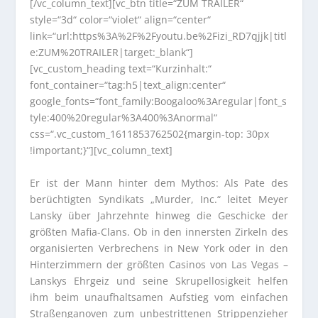
[/vc_column_text][vc_btn title=“ZUM TRAILER“
style=“3d“ color=“violet“ align=“center“
link=“url:https%3A%2F%2Fyoutu.be%2Fizi_RD7qjjk|titl
e:ZUM%20TRAILER|target:_blank“]
[vc_custom_heading text=“Kurzinhalt:“
font_container=“tag:h5|text_align:center“
google_fonts=“font_family:Boogaloo%3Aregular|font_s
tyle:400%20regular%3A400%3Anormal“
css=“.vc_custom_1611853762502{margin-top: 30px
!important;}“][vc_column_text]
Er ist der Mann hinter dem Mythos: Als Pate des
berüchtigten Syndikats „Murder, Inc.“ leitet Meyer
Lansky über Jahrzehnte hinweg die Geschicke der
größten Mafia-Clans. Ob in den innersten Zirkeln des
organisierten Verbrechens in New York oder in den
Hinterzimmern der größten Casinos von Las Vegas –
Lanskys Ehrgeiz und seine Skrupellosigkeit helfen
ihm beim unaufhaltsamen Aufstieg vom einfachen
Straßenganoven zum unbestrittenen Strippenzieher