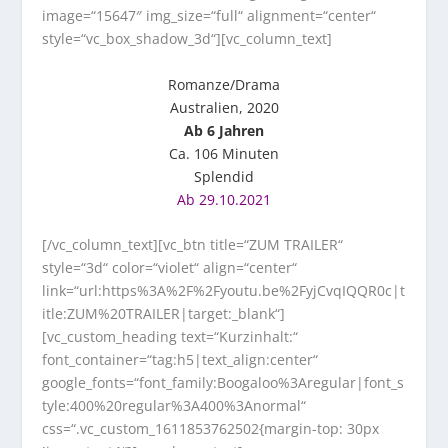
image=“15647″ img_size=“full“ alignment=“center“
style=“vc_box_shadow_3d“][vc_column_text]
Romanze/Drama
Australien, 2020
Ab 6 Jahren
Ca. 106 Minuten
Splendid
Ab 29.10.2021
[/vc_column_text][vc_btn title=“ZUM TRAILER“
style=“3d“ color=“violet“ align=“center“
link=“url:https%3A%2F%2Fyoutu.be%2FyjCvqIQQR0c|t
itle:ZUM%20TRAILER|target:_blank“]
[vc_custom_heading text=“Kurzinhalt:“
font_container=“tag:h5|text_align:center“
google_fonts=“font_family:Boogaloo%3Aregular|font_s
tyle:400%20regular%3A400%3Anormal“
css=“.vc_custom_1611853762502{margin-top: 30px