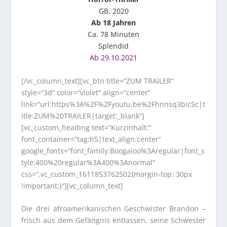
GB, 2020
Ab 18 Jahren
Ca. 78 Minuten
Splendid
Ab 29.10.2021
[/vc_column_text][vc_btn title=“ZUM TRAILER“
style=“3d“ color=“violet“ align=“center“
link=“url:https%3A%2F%2Fyoutu.be%2Fhnnsq3bicSc|t
itle:ZUM%20TRAILER|target:_blank“]
[vc_custom_heading text=“Kurzinhalt:“
font_container=“tag:h5|text_align:center“
google_fonts=“font_family:Boogaloo%3Aregular|font_s
tyle:400%20regular%3A400%3Anormal“
css=“.vc_custom_1611853762502{margin-top: 30px
!important;}“][vc_column_text]
Die drei afroamerikanischen Geschwister Brandon –
frisch aus dem Gefängnis entlassen, seine Schwester