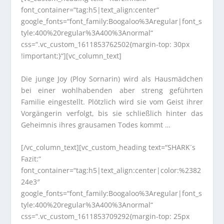
font_container=“tag:h5|text_align:center“
google_fonts=“font_family:Boogaloo%3Aregular|font_s
tyle:400%20regular%3A400%3Anormal“
css=“.vc_custom_1611853762502{margin-top: 30px
!important;}“][vc_column_text]
Die junge Joy (Ploy Sornarin) wird als Hausmädchen
bei einer wohlhabenden aber streng geführten
Familie eingestellt. Plötzlich wird sie vom Geist ihrer
Vorgängerin verfolgt, bis sie schließlich hinter das
Geheimnis ihres grausamen Todes kommt …
[/vc_column_text][vc_custom_heading text=“SHARK´s
Fazit:“
font_container=“tag:h5|text_align:center|color:%2382
24e3″
google_fonts=“font_family:Boogaloo%3Aregular|font_s
tyle:400%20regular%3A400%3Anormal“
css=“.vc_custom_1611853709292{margin-top: 25px