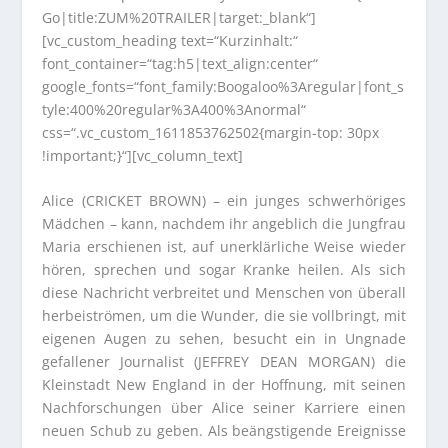
Go|title:ZUM%20TRAILER|target:_blank“]
[vc_custom_heading text=“Kurzinhalt:“
font_container=“tag:h5|text_align:center“
google_fonts=“font_family:Boogaloo%3Aregular|font_s
tyle:400%20regular%3A400%3Anormal“
css=“.vc_custom_1611853762502{margin-top: 30px
!important;}“][vc_column_text]
Alice (CRICKET BROWN) – ein junges schwerhöriges
Mädchen – kann, nachdem ihr angeblich die Jungfrau
Maria erschienen ist, auf unerklärliche Weise wieder
hören, sprechen und sogar Kranke heilen. Als sich
diese Nachricht verbreitet und Menschen von überall
herbeiströmen, um die Wunder, die sie vollbringt, mit
eigenen Augen zu sehen, besucht ein in Ungnade
gefallener Journalist (JEFFREY DEAN MORGAN) die
Kleinstadt New England in der Hoffnung, mit seinen
Nachforschungen über Alice seiner Karriere einen
neuen Schub zu geben. Als beängstigende Ereignisse