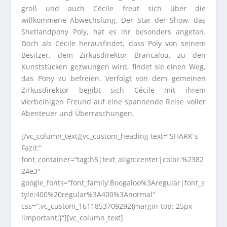
groß und auch Cécile freut sich über die
willkommene Abwechslung. Der Star der Show, das
Shetlandpony Poly, hat es ihr besonders angetan.
Doch als Cécile herausfindet, dass Poly von seinem
Besitzer, dem Zirkusdirektor Brancalou, zu den
Kunststücken gezwungen wird, findet sie einen Weg,
das Pony zu befreien. Verfolgt von dem gemeinen
Zirkusdirektor begibt sich Cécile mit ihrem
vierbeinigen Freund auf eine spannende Reise voller
Abenteuer und Überraschungen.
[/vc_column_text][vc_custom_heading text=“SHARK´s
Fazit:“
font_container=“tag:h5|text_align:center|color:%2382
24e3″
google_fonts=“font_family:Boogaloo%3Aregular|font_s
tyle:400%20regular%3A400%3Anormal“
css=“.vc_custom_1611853709292{margin-top: 25px
!important;}“][vc_column_text]