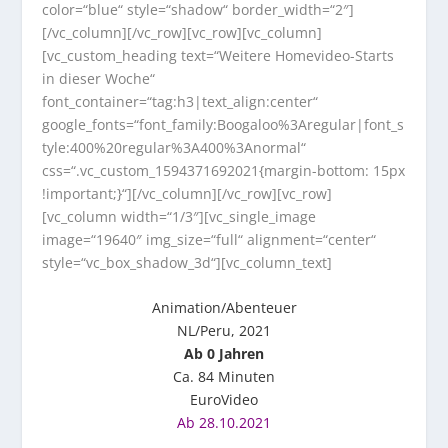
color=“blue“ style=“shadow“ border_width=“2″]
[/vc_column][/vc_row][vc_row][vc_column]
[vc_custom_heading text=“Weitere Homevideo-Starts
in dieser Woche“
font_container=“tag:h3|text_align:center“
google_fonts=“font_family:Boogaloo%3Aregular|font_s
tyle:400%20regular%3A400%3Anormal“
css=“.vc_custom_1594371692021{margin-bottom: 15px
!important;}“][/vc_column][/vc_row][vc_row]
[vc_column width=“1/3″][vc_single_image
image=“19640″ img_size=“full“ alignment=“center“
style=“vc_box_shadow_3d“][vc_column_text]
Animation/Abenteuer
NL/Peru, 2021
Ab 0 Jahren
Ca. 84 Minuten
EuroVideo
Ab 28.10.2021