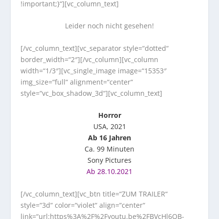
!important;}“][vc_column_text]
Leider noch nicht gesehen!
[/vc_column_text][vc_separator style=“dotted“
border_width=“2″][/vc_column][vc_column
width=“1/3″][vc_single_image image=“15353″
img_size=“full“ alignment=“center“
style=“vc_box_shadow_3d“][vc_column_text]
Horror
USA, 2021
Ab 16 Jahren
Ca. 99 Minuten
Sony Pictures
Ab 28.10.2021
[/vc_column_text][vc_btn title=“ZUM TRAILER“
style=“3d“ color=“violet“ align=“center“
link=“url:https%3A%2F%2Fyoutu.be%2FBVcHl6QB-