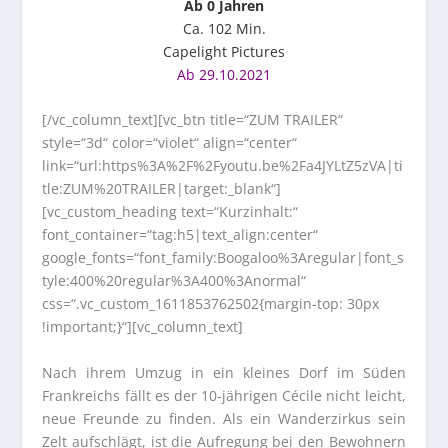
Ab 0 Jahren
Ca. 102 Min.
Capelight Pictures
Ab 29.10.2021
[/vc_column_text][vc_btn title=“ZUM TRAILER“
style=“3d“ color=“violet“ align=“center“
link=“url:https%3A%2F%2Fyoutu.be%2Fa4JYLtZ5zVA|ti
tle:ZUM%20TRAILER|target:_blank“]
[vc_custom_heading text=“Kurzinhalt:“
font_container=“tag:h5|text_align:center“
google_fonts=“font_family:Boogaloo%3Aregular|font_s
tyle:400%20regular%3A400%3Anormal“
css=“.vc_custom_1611853762502{margin-top: 30px
!important;}“][vc_column_text]
Nach ihrem Umzug in ein kleines Dorf im Süden
Frankreichs fällt es der 10-jährigen Cécile nicht leicht,
neue Freunde zu finden. Als ein Wanderzirkus sein
Zelt aufschlägt, ist die Aufregung bei den Bewohnern