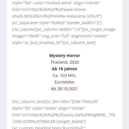
style=“flat“ color=“mulled-wine“ align=“center“
link=“url:https%3A%2F%2Fwww.movie-
shark.de%2Fkino%2Freview-malasana-32%2F“]
[vc_separator style=“dotted“ border_width=“2″]
[/vc_column][vc_column width=“1/3″][vc_single_image
image=“19645″ img_size=“full“ alignment=“center“
style=“vc_box_shadow_3d“][vc_column_text]
Mystery Horror
Thailand, 2020
Ab 18 Jahren
Ca. 103 Min.
EuroVideo
Ab 28.10.2021
[/vc_column_text][vc_btn title=“ZUM TRAILER“
style=“3d“ color=“violet“ align=“center“
link=“url:https%3A%2F%2Fyoutu.be%2F8mgMHb__Tf4
|title:ZUM%20TRAILER|target:_blank“]
[vc_custom_heading text=“Kurzinhalt:“