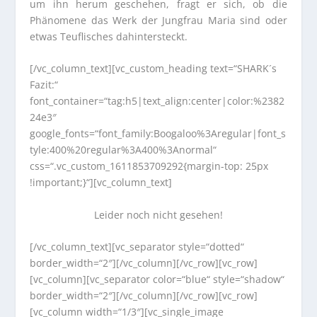
um ihn herum geschehen, fragt er sich, ob die
Phänomene das Werk der Jungfrau Maria sind oder
etwas Teuflisches dahintersteckt.
[/vc_column_text][vc_custom_heading text=“SHARK´s
Fazit:“
font_container=“tag:h5|text_align:center|color:%2382
24e3″
google_fonts=“font_family:Boogaloo%3Aregular|font_s
tyle:400%20regular%3A400%3Anormal“
css=“.vc_custom_1611853709292{margin-top: 25px
!important;}“][vc_column_text]
Leider noch nicht gesehen!
[/vc_column_text][vc_separator style=“dotted“
border_width=“2″][/vc_column][/vc_row][vc_row]
[vc_column][vc_separator color=“blue“ style=“shadow“
border_width=“2″][/vc_column][/vc_row][vc_row]
[vc_column width=“1/3″][vc_single_image