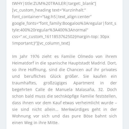
tWHY|title:ZUM%20TRAILER|target:_blank“]
[vc_custom_heading text=“Kurzinhalt:“
font_container=“tag:h5|text_align:center“
google_fonts=“font_family:Boogaloo%3Aregular|font_s
tyle:400%20regular%3A400%3Anormal“
css=“.vc_custom_1611853762502{margin-top: 30px
!important;}“][vc_column_text]
Im Jahr 1976 zieht es Familie Olmedo von ihrem
Heimatdorf in die spanische Hauptstadt Madrid. Dort,
so ihre Hoffnung, sind die Chancen auf ihr privates
und berufliches Glück größer. Sie kaufen ein
traumhaftes, großzügiges Apartment in der
begehrten Calle de Manuela Malasaña, 32. Doch
schon bald muss die sechsköpfige Familie feststellen,
dass ihnen vor dem Kauf etwas verheimlicht wurde –
sie sind nicht allein… Merkwürdiges geht in der
Wohnung vor sich und das pure Böse bahnt sich
einen Weg in ihre Mitte.