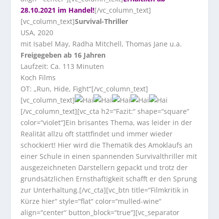
28.10.2021 im Handel!
[/vc_column_text]
[vc_column_text]
Survival-Thriller
USA, 2020
mit Isabel May, Radha Mitchell, Thomas Jane u.a.
Freigegeben ab 16 Jahren
Laufzeit: Ca. 113 Minuten
Koch Films
OT: „Run, Hide, Fight“[/vc_column_text]
[vc_column_text]
[/vc_column_text][vc_cta h2=“Fazit:“ shape=“square“
color=“violet“]Ein brisantes Thema, was leider in der
Realität allzu oft stattfindet und immer wieder
schockiert! Hier wird die Thematik des Amoklaufs an
einer Schule in einen spannenden Survivalthriller mit
ausgezeichneten Darstellern gepackt und trotz der
grundsätzlichen Ernsthaftigkeit schafft er den Sprung
zur Unterhaltung.[/vc_cta][vc_btn title=“Filmkritik in
Kürze hier“ style=“flat“ color=“mulled-wine“
align=“center“ button_block=“true“][vc_separator