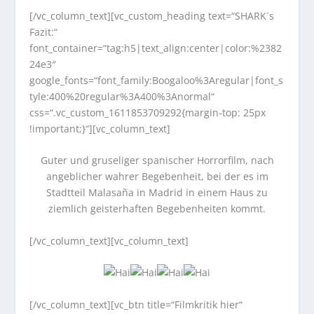
[/vc_column_text][vc_custom_heading text=“SHARK´s
Fazit:“
font_container=“tag:h5|text_align:center|color:%2382
24e3″
google_fonts=“font_family:Boogaloo%3Aregular|font_s
tyle:400%20regular%3A400%3Anormal“
css=“.vc_custom_1611853709292{margin-top: 25px
!important;}“][vc_column_text]
Guter und gruseliger spanischer Horrorfilm, nach
angeblicher wahrer Begebenheit, bei der es im
Stadtteil Malasaña in Madrid in einem Haus zu
ziemlich geisterhaften Begebenheiten kommt.
[/vc_column_text][vc_column_text]
[/vc_column_text][vc_btn title=“Filmkritik hier“