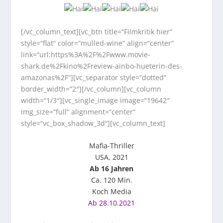
[/vc_column_text][vc_btn title=“Filmkritik hier“
style=“flat“ color=“mulled-wine“ align=“center“
link=“url:https%3A%2F%2Fwww.movie-
shark.de%2Fkino%2Freview-ainbo-hueterin-des-
amazonas%2F“][vc_separator style=“dotted“
border_width=“2″][/vc_column][vc_column
width=“1/3″][vc_single_image image=“19642″
img_size=“full“ alignment=“center“
style=“vc_box_shadow_3d“][vc_column_text]
Mafia-Thriller
USA, 2021
Ab 16 Jahren
Ca. 120 Min.
Koch Media
Ab 28.10.2021