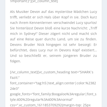
!important;}“][vc_column_text]
Als Musiker Devon auf das mysteriöse Mädchen Lucy
trifft, verliebt er sich Hals über Kopf in sie. Doch kurz
nach ihrem Kennenlernen verschwindet Lucy spurlos!
Sie hinterlässt Devon bloß eine kurze Nachricht: „Triff
mich in Sydney!“ Dieser zögert nicht und macht sich
auf eine Reise quer durchs Land, um sie zu finden.
Devons Bruder Nick hingegen ist sehr besorgt: Er
befürchtet, dass Lucy nur in Devons Kopf existiert…
Und so beschließt er, seinem jüngeren Bruder zu
folgen.
[/vc_column_text][vc_custom_heading text=“SHARK´s
Fazit:“
font_container=“tag:h5|text_align:center|color:%2382
24e3″
google_fonts=“font_family:Boogaloo%3Aregular|font_s
tyle:400%20regular%3A400%3Anormal“
css=“.vc_custom_1611853709292{margin-top: 25px