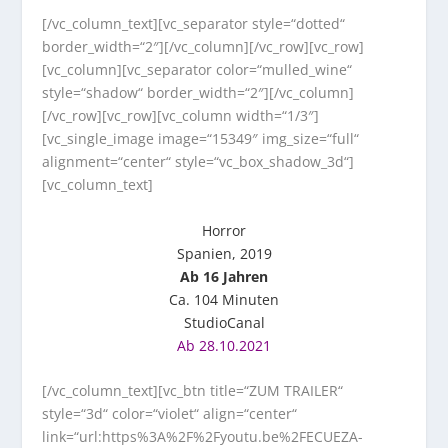
[/vc_column_text][vc_separator style=“dotted“
border_width=“2″][/vc_column][/vc_row][vc_row]
[vc_column][vc_separator color=“mulled_wine“
style=“shadow“ border_width=“2″][/vc_column]
[/vc_row][vc_row][vc_column width=“1/3″]
[vc_single_image image=“15349″ img_size=“full“
alignment=“center“ style=“vc_box_shadow_3d“]
[vc_column_text]
Horror
Spanien, 2019
Ab 16 Jahren
Ca. 104 Minuten
StudioCanal
Ab 28.10.2021
[/vc_column_text][vc_btn title=“ZUM TRAILER“
style=“3d“ color=“violet“ align=“center“
link=“url:https%3A%2F%2Fyoutu.be%2FECUEZA-