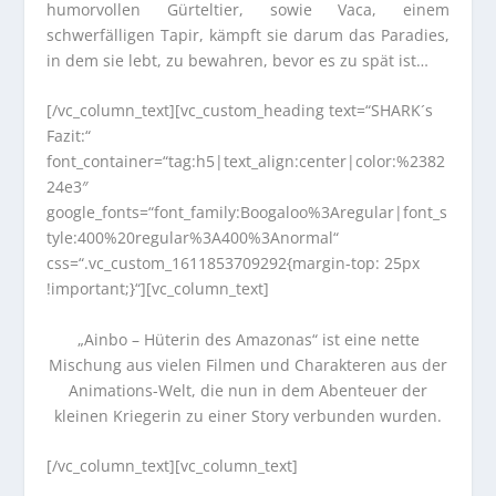
humorvollen Gürteltier, sowie Vaca, einem
schwerfälligen Tapir, kämpft sie darum das Paradies,
in dem sie lebt, zu bewahren, bevor es zu spät ist…
[/vc_column_text][vc_custom_heading text=“SHARK´s
Fazit:“
font_container=“tag:h5|text_align:center|color:%2382
24e3″
google_fonts=“font_family:Boogaloo%3Aregular|font_s
tyle:400%20regular%3A400%3Anormal“
css=“.vc_custom_1611853709292{margin-top: 25px
!important;}“][vc_column_text]
„Ainbo – Hüterin des Amazonas“ ist eine nette
Mischung aus vielen Filmen und Charakteren aus der
Animations-Welt, die nun in dem Abenteuer der
kleinen Kriegerin zu einer Story verbunden wurden.
[/vc_column_text][vc_column_text]