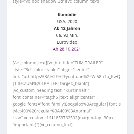
style=“vc_box_shadow_3d“][vc_column_text]
Komödie
USA, 2020
Ab 12 Jahren
Ca. 92 Min.
EuroVideo
Ab 28.10.2021
[/vc_column_text][vc_btn title=“ZUM TRAILER“
style=“3d“ color=“violet“ align=“center“
link=“url:https%3A%2F%2Fyoutu.be%2FWl58hTp_KwQ
|title:ZUM%20TRAILER|target:_blank“]
[vc_custom_heading text=“Kurzinhalt:“
font_container=“tag:h5|text_align:center“
google_fonts=“font_family:Boogaloo%3Aregular|font_s
tyle:400%20regular%3A400%3Anormal“
css=“.vc_custom_1611853762502{margin-top: 30px
!important;}“][vc_column_text]