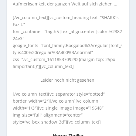
Aufmerksamkeit der ganzen Welt auf sich ziehen …
[/vc_column_text][vc_custom_heading text=“SHARK´s
Fazit:“
font_container=“tag:h5|text_align:center|color:%2382
24e3″
google_fonts=“font_family:Boogaloo%3Aregular|font_s
tyle:400%20regular%3A400%3Anormal“
css=“.vc_custom_1611853709292{margin-top: 25px
!important;}“][vc_column_text]
Leider noch nicht gesehen!
[/vc_column_text][vc_separator style=“dotted“
border_width=“2″][/vc_column][vc_column
width=“1/3″][vc_single_image image=“19648″
img_size=“full“ alignment=“center“
style=“vc_box_shadow_3d“][vc_column_text]
Horror-Thriller