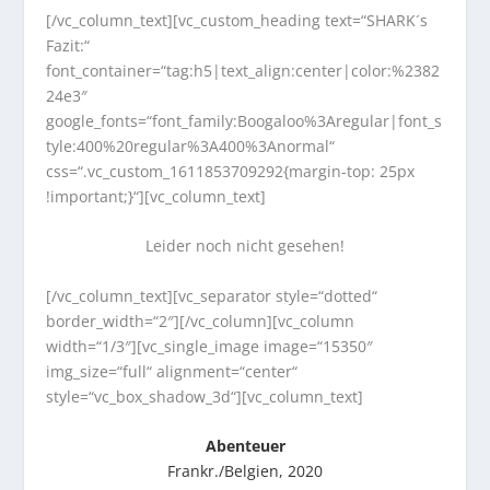
[/vc_column_text][vc_custom_heading text=“SHARK´s
Fazit:“
font_container=“tag:h5|text_align:center|color:%2382
24e3″
google_fonts=“font_family:Boogaloo%3Aregular|font_s
tyle:400%20regular%3A400%3Anormal“
css=“.vc_custom_1611853709292{margin-top: 25px
!important;}“][vc_column_text]
Leider noch nicht gesehen!
[/vc_column_text][vc_separator style=“dotted“
border_width=“2″][/vc_column][vc_column
width=“1/3″][vc_single_image image=“15350″
img_size=“full“ alignment=“center“
style=“vc_box_shadow_3d“][vc_column_text]
Abenteuer
Frankr./Belgien, 2020