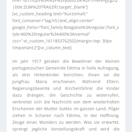
link=“url:https%3A%2F%2Fyoutu.be%2F1mMVHJJLgzQ
|title:ZUM%20TRAILER|target:_blank“]
[vc_custom_heading text=“Kurzinhalt:“
font_container=“tag:h5|text_align:center“
google_fonts=“font_family:Boogaloo%3Aregular|font_s
tyle:400%20regular%3A400%3Anormal“
css=“.vc_custom_1611853762502{margin-top: 30px
!important;}“][vc_column_text]
Im Jahr 1917 geraten die Bewohner der kleinen
portugiesischen Gemeinde Fátima in helle Aufregung,
als drei Hirtenkinder berichten, ihnen sei die
Jungfrau Maria erschienen. Während Eltern,
Regierungsbeamte und Kirchenführer die Kinder
dazu drängen, die Geschichte zu widerrufen,
verbreitet sich die Nachricht von dem wiederholten
Erscheinen der Mutter Gottes im ganzen Land. Pilger
ziehen in Scharen nach Fátima, in der Hoffnung,
Zeuge eines Wunders zu werden. Was sie erwartet,
sprengt jegliche Vorstellungskraft und wird die