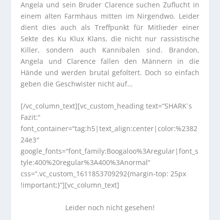
Angela und sein Bruder Clarence suchen Zuflucht in
einem alten Farmhaus mitten im Nirgendwo. Leider
dient dies auch als Treffpunkt für Mitlieder einer
Sekte des Ku Klux Klans, die nicht nur rassistische
Killer, sondern auch Kannibalen sind. Brandon,
Angela und Clarence fallen den Männern in die
Hände und werden brutal gefoltert. Doch so einfach
geben die Geschwister nicht auf…
[/vc_column_text][vc_custom_heading text=“SHARK´s
Fazit:“
font_container=“tag:h5|text_align:center|color:%2382
24e3″
google_fonts=“font_family:Boogaloo%3Aregular|font_s
tyle:400%20regular%3A400%3Anormal“
css=“.vc_custom_1611853709292{margin-top: 25px
!important;}“][vc_column_text]
Leider noch nicht gesehen!