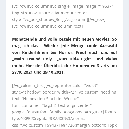
[vc_row][vc_column][vc_single_image image=“19637″
img_size=“620×300″ alignment=“center“
style=“vc_box_shadow_3d“][/vc_column][/vc_row]
[vc_row][vc_column][vc_column_text]
Monatsende und volle Regale mit neuen Movies! So
mag ich das… Wieder jede Menge coole Auswahl
von Kinderfilmen bis Horror. Freut euch u.a. auf
„Mein Freund Poly“, „Run Hide Fight“ und vieles
mehr. Hier der Überblick der Homevideo-Starts am
28.10.2021 und 29.10.2021.
[/vc_column_text][vc_separator color=“violet“
style=“shadow“ border_width=“2″][vc_custom_heading
text=“Homevideo-Start der Woche“
font_container=“tag:h2|text_align:center“
google_fonts=“font_family:Boogaloo%3Aregular|font_s
tyle:400%20regular%3A400%3Anormal“
css=“.vc_custom_1594371684720{margin-bottom: 15px