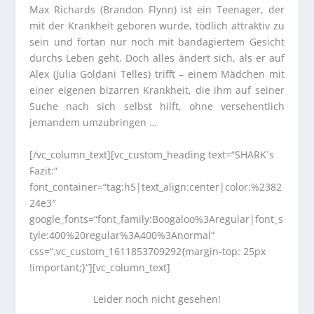
Max Richards (Brandon Flynn) ist ein Teenager, der
mit der Krankheit geboren wurde, tödlich attraktiv zu
sein und fortan nur noch mit bandagiertem Gesicht
durchs Leben geht. Doch alles ändert sich, als er auf
Alex (Julia Goldani Telles) trifft – einem Mädchen mit
einer eigenen bizarren Krankheit, die ihm auf seiner
Suche nach sich selbst hilft, ohne versehentlich
jemandem umzubringen …
[/vc_column_text][vc_custom_heading text=“SHARK´s
Fazit:“
font_container=“tag:h5|text_align:center|color:%2382
24e3″
google_fonts=“font_family:Boogaloo%3Aregular|font_s
tyle:400%20regular%3A400%3Anormal“
css=“.vc_custom_1611853709292{margin-top: 25px
!important;}“][vc_column_text]
Leider noch nicht gesehen!