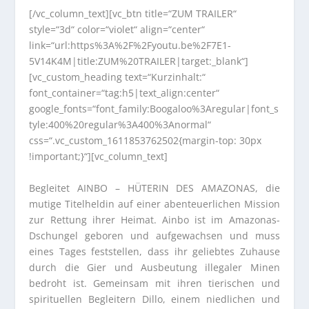
[/vc_column_text][vc_btn title=“ZUM TRAILER“
style=“3d“ color=“violet“ align=“center“
link=“url:https%3A%2F%2Fyoutu.be%2F7E1-
5V14K4M|title:ZUM%20TRAILER|target:_blank“]
[vc_custom_heading text=“Kurzinhalt:“
font_container=“tag:h5|text_align:center“
google_fonts=“font_family:Boogaloo%3Aregular|font_s
tyle:400%20regular%3A400%3Anormal“
css=“.vc_custom_1611853762502{margin-top: 30px
!important;}“][vc_column_text]
Begleitet AINBO – HÜTERIN DES AMAZONAS, die
mutige Titelheldin auf einer abenteuerlichen Mission
zur Rettung ihrer Heimat. Ainbo ist im Amazonas-
Dschungel geboren und aufgewachsen und muss
eines Tages feststellen, dass ihr geliebtes Zuhause
durch die Gier und Ausbeutung illegaler Minen
bedroht ist. Gemeinsam mit ihren tierischen und
spirituellen Begleitern Dillo, einem niedlichen und