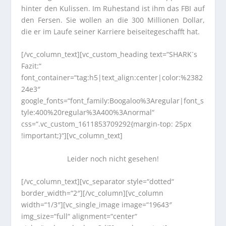
hinter den Kulissen. Im Ruhestand ist ihm das FBI auf
den Fersen. Sie wollen an die 300 Millionen Dollar,
die er im Laufe seiner Karriere beiseitegeschafft hat.
[/vc_column_text][vc_custom_heading text=“SHARK´s
Fazit:“
font_container=“tag:h5|text_align:center|color:%2382
24e3″
google_fonts=“font_family:Boogaloo%3Aregular|font_s
tyle:400%20regular%3A400%3Anormal“
css=“.vc_custom_1611853709292{margin-top: 25px
!important;}“][vc_column_text]
Leider noch nicht gesehen!
[/vc_column_text][vc_separator style=“dotted“
border_width=“2″][/vc_column][vc_column
width=“1/3″][vc_single_image image=“19643″
img_size=“full“ alignment=“center“