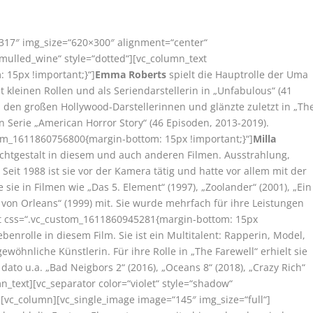
9317″ img_size=“620×300″ alignment=“center“
mulled_wine“ style=“dotted“][vc_column_text
 15px !important;}“]
Emma Roberts
spielt die Hauptrolle der Uma
t kleinen Rollen und als Seriendarstellerin in „Unfabulous“ (41
zu den großen Hollywood-Darstellerinnen und glänzte zuletzt in „Th
en Serie „American Horror Story“ (46 Episoden, 2013-2019).
tom_1611860756800{margin-bottom: 15px !important;}“]
Milla
Lichtgestalt in diesem und auch anderen Filmen. Ausstrahlung,
Seit 1988 ist sie vor der Kamera tätig und hatte vor allem mit der
e sie in Filmen wie „Das 5. Element“ (1997), „Zoolander“ (2001), „Ein
 von Orleans“ (1999) mit. Sie wurde mehrfach für ihre Leistungen
xt css=“.vc_custom_1611860945281{margin-bottom: 15px
benrolle in diesem Film. Sie ist ein Multitalent: Rapperin, Model,
öhnliche Künstlerin. Für ihre Rolle in „The Farewell“ erhielt sie
ato u.a. „Bad Neigbors 2“ (2016), „Oceans 8“ (2018), „Crazy Rich“
n_text][vc_separator color=“violet“ style=“shadow“
[vc_column][vc_single_image image=“145″ img_size=“full“]