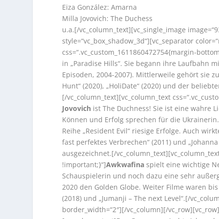
Eiza González: Amarna
Milla Jovovich: The Duchess
u.a.[/vc_column_text][vc_single_image image=“
style=“vc_box_shadow_3d“][vc_separator color=“
css=“.vc_custom_1611860472754{margin-bottom:
in „Paradise Hills“. Sie begann ihre Laufbahn mi
Episoden, 2004-2007). Mittlerweile gehört sie 
Hunt“ (2020), „HoliDate“ (2020) und der beliebt
[/vc_column_text][vc_column_text css=“.vc_cus
Jovovich
ist The Duchness! Sie ist eine wahre 
Können und Erfolg sprechen für die Ukrainerin. 
Reihe „Resident Evil“ riesige Erfolge. Auch wirkt
fast perfektes Verbrechen“ (2011) und „Johanna
ausgezeichnet.[/vc_column_text][vc_column_te
!important;}“]
Awkwafina
spielt eine wichtige Ne
Schauspielerin und noch dazu eine sehr außergew
2020 den Golden Globe. Weiter Filme waren bis d
(2018) und „Jumanji – The next Level“.[/vc_colum
border_width=“2″][/vc_column][/vc_row][vc_row]