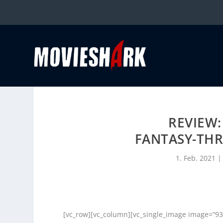
REVIEW
FANTASY-THR
1. Feb. 2021
[vc_row][vc_column][vc_single_image image=“93