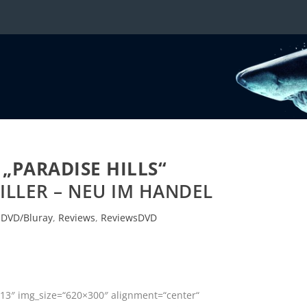
:
„PARADISE HILLS“
ILLER – NEU IM HANDEL
|
DVD/Bluray
,
Reviews
,
ReviewsDVD
13″ img_size=“620×300″ alignment=“center“