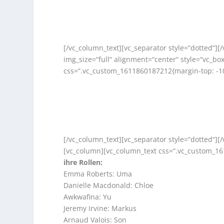
[/vc_column_text][vc_separator style=“dotted“]
img_size=“full“ alignment=“center“ style=“vc_b
css=“.vc_custom_1611860187212{margin-top: -10
[/vc_column_text][vc_separator style=“dotted“]
[vc_column][vc_column_text css=“.vc_custom_16
ihre Rollen:
Emma Roberts: Uma
Danielle Macdonald: Chloe
Awkwafina: Yu
Jeremy Irvine: Markus
Arnaud Valois: Son