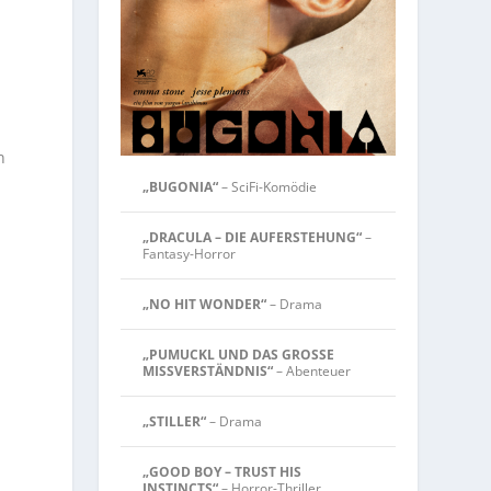
n
„BUGONIA“
– SciFi-Komödie
„DRACULA – DIE AUFERSTEHUNG“
–
Fantasy-Horror
„NO HIT WONDER“
– Drama
„PUMUCKL UND DAS GROSSE
MISSVERSTÄNDNIS“
– Abenteuer
„STILLER“
– Drama
„GOOD BOY – TRUST HIS
INSTINCTS“
– Horror-Thriller