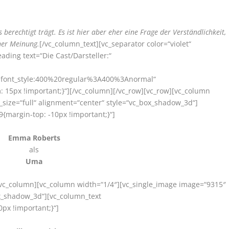
berechtigt trägt. Es ist hier aber eher eine Frage der Verständlichkeit,
iner Meinung.
[/vc_column_text][vc_separator color=“violet“
ding text=“Die Cast/Darsteller:“
r|font_style:400%20regular%3A400%3Anormal“
15px !important;}“][/vc_column][/vc_row][vc_row][vc_column
size=“full“ alignment=“center“ style=“vc_box_shadow_3d“]
{margin-top: -10px !important;}“]
Emma Roberts
als
Uma
[/vc_column][vc_column width=“1/4″][vc_single_image image=“9315″
ox_shadow_3d“][vc_column_text
px !important;}“]