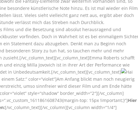
obwohl die Fantasy-Elemente zwar weiterhin vorhanden sind, so
e besondere künstlerische Note hinzu. Es ist mal wieder ein Film
len lässt. Vieles sieht vielleicht ganz nett aus, ergibt aber doch
 Stunde verlässt mich das Streben nach Durchblick.
es Films und die Besetzung sind absolut herausragend und
ckbuster vorfinden. Doch in Wahrheit ist es bei einmaligem Sichte
lem ein Statement dazu abzugeben. Denkt man zu Beginn noch
 und besonderen Story zu tun hat, so tauchen mehr und mehr
n zusieht.[/vc_column_text][vc_column_text]Emma Roberts schafft
 und einzig Milla Jovovich ist in ihrer Art der Performance wie
det in Unbedeutsamkeit.[/vc_column_text][vc_column_text]
n einem Satz:“ color=“violet“]Am Anfang blickt man noch neugierig
verstreicht, umso sinnfreier wird dieser Film und am Ende hätte
color=“violet“ style=“shadow“ border_width=“2″][/vc_column]
ss=“.vc_custom_1611861608743{margin-top: 15px !important;}“]
Hier
en:
[/vc_column_text][/vc_column][vc_column width=“1/4″]