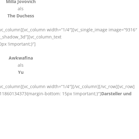
Milla Jovovich
als
The Duchess
[/vc_column][vc_column width=“1/4″][vc_single_image image=“9316″
ox_shadow_3d“][vc_column_text
px !important;}“]
Awkwafina
als
Yu
[/vc_column][vc_column width=“1/4″][/vc_column][/vc_row][vc_row]
11860134373{margin-bottom: 15px !important;}“]
Darsteller und