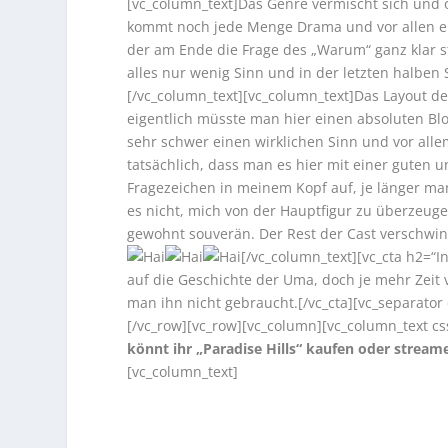
[vc_column_text]Das Genre vermischt sich und 
kommt noch jede Menge Drama und vor allen ein
der am Ende die Frage des „Warum“ ganz klar stel
alles nur wenig Sinn und in der letzten halben
[/vc_column_text][vc_column_text]Das Layout d
eigentlich müsste man hier einen absoluten Blo
sehr schwer einen wirklichen Sinn und vor al
tatsächlich, dass man es hier mit einer guten
Fragezeichen in meinem Kopf auf, je länger ma
es nicht, mich von der Hauptfigur zu überzeugen
gewohnt souverän. Der Rest der Cast verschwin
[/vc_column_text][vc_cta h2=“I
auf die Geschichte der Uma, doch je mehr Zeit 
man ihn nicht gebraucht.[/vc_cta][vc_separator 
[/vc_row][vc_row][vc_column][vc_column_text c
könnt ihr „Paradise Hills“ kaufen oder stream
[vc_column_text]