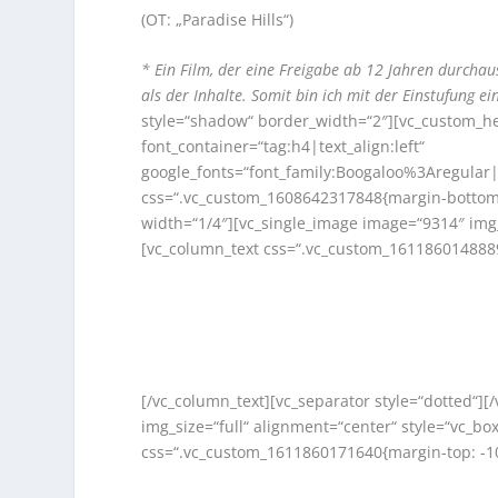
(OT: „Paradise Hills“)
* Ein Film, der eine Freigabe ab 12 Jahren durchaus 
als der Inhalte. Somit bin ich mit der Einstufung e
style=“shadow“ border_width=“2″][vc_custom_hea
font_container=“tag:h4|text_align:left“
google_fonts=“font_family:Boogaloo%3Aregula
css=“.vc_custom_1608642317848{margin-bottom: 
width=“1/4″][vc_single_image image=“9314″ img_
[vc_column_text css=“.vc_custom_1611860148889
[/vc_column_text][vc_separator style=“dotted“]
img_size=“full“ alignment=“center“ style=“vc_b
css=“.vc_custom_1611860171640{margin-top: -10