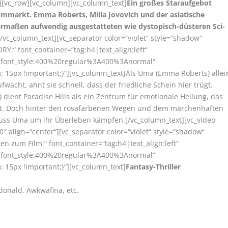
][vc_row][vc_column][vc_column_text]
Ein großes Staraufgebot
lmmarkt. Emma Roberts, Milla Jovovich und der asiatische
ermaßen aufwendig ausgestatteten wie dystopisch-düsteren Sci-
[/vc_column_text][vc_separator color=“violet“ style=“shadow“
Y:“ font_container=“tag:h4|text_align:left“
r|font_style:400%20regular%3A400%3Anormal“
15px !important;}“][vc_column_text]Als Uma (Emma Roberts) allei
wacht, ahnt sie schnell, dass der friedliche Schein hier trügt.
) dient Paradise Hills als ein Zentrum für emotionale Heilung, das
 ist. Doch hinter den rosafarbenen Wegen und dem märchenhaften
muss Uma um ihr Überleben kämpfen.[/vc_column_text][vc_video
0″ align=“center“][vc_separator color=“violet“ style=“shadow“
n zum Film:“ font_container=“tag:h4|text_align:left“
r|font_style:400%20regular%3A400%3Anormal“
15px !important;}“][vc_column_text]
Fantasy-Thriller
donald, Awkwafina, etc.