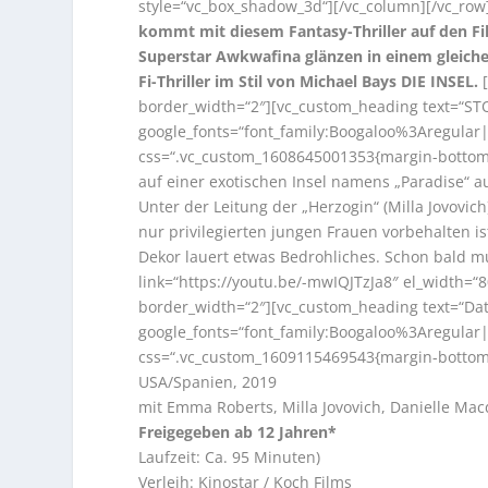
style=“vc_box_shadow_3d“][/vc_column][/vc_row
kommt mit diesem Fantasy-Thriller auf den Fi
Superstar Awkwafina glänzen in einem gleich
Fi-Thriller im Stil von Michael Bays DIE INSEL.
border_width=“2″][vc_custom_heading text=“STOR
google_fonts=“font_family:Boogaloo%3Aregula
css=“.vc_custom_1608645001353{margin-bottom: 
auf einer exotischen Insel namens „Paradise“ auf
Unter der Leitung der „Herzogin“ (Milla Jovovich
nur privilegierten jungen Frauen vorbehalten
Dekor lauert etwas Bedrohliches. Schon bald 
link=“https://youtu.be/-mwIQJTzJa8″ el_width=“8
border_width=“2″][vc_custom_heading text=“Date
google_fonts=“font_family:Boogaloo%3Aregula
css=“.vc_custom_1609115469543{margin-bottom: 
USA/Spanien, 2019
mit Emma Roberts, Milla Jovovich, Danielle Mac
Freigegeben ab 12 Jahren*
Laufzeit: Ca. 95 Minuten)
Verleih: Kinostar / Koch Films