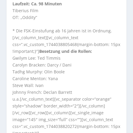
Laufzeit: Ca. 98 Minuten
Tiberius Film
OT: „Oddity“
* Die FSK-Einstufung ab 16 Jahren ist in Ordnung.
[/vc_column_text][vc_column_text
css=“.vc_custom_1744038805468{margin-bottom: 15px
!important;}“]
Besetzung und die Rollen:
Gwilym Lee: Ted Timmis
Carolyn Bracken: Darcy / Dani
Tadhg Murphy: Olin Boole
Caroline Menton: Yana
Steve Wall: Ivan
Johnny French: Declan Barrett
u.a.[/vc_column_text][vc_separator color=“orange“
style=“shadow“ border_width=“2″][/vc_column]
[/vc_row][vc_row][vc_column][vc_single_image
image=“145″ img_size=“full“ css=““][vc_column_text
css=“.vc_custom_1744038820272{margin-bottom: 15px