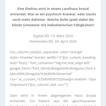
Eine Ehefrau wird in einem Landhaus brutal
ermordet. War es ein psychisch Kranker, oder steckt
noch mehr dahinter. Welche Rolle spielt dabei die
blinde Schwester mit hellseherischen Fähigkeiten?
Digital-VÖ: 13. März 2025
Homevideo-VÖ: 03. April 2025
[/vc_column_text][vc_separator color=“orange“
style=“shadow“ border_width=“2″][vc_custom_heading
text=“Story:“ font_container=“tag:h4|text_align:left“
google_fonts=“font_family:Boogaloo%3Aregular|font_s
tyle:400%20regular%3A400%3Anormal“
css=“.vc_custom_1635459939732{margin-bottom: 15px
!important;}“][vc_column_text css=““]
Dani wird in ihrem abgelegenen Haus brutal
ermordet. Ein Patient aus der geschlossenen