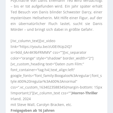
Psychiatrie von Danis Ehemann Ted wird verdächtigt
– bis er tot aufgefunden wird. Ein Jahr später erhält
Ted Besuch von Danis blinder Schwester Darcy, einer
mysteriösen Hellseherin. Mit Hilfe einer Figur, auf der
ein übernatürlicher Fluch lastet, sucht sie Danis
Mörder – und bringt sich dabei in größte Gefahr.
[/vc_column_text][vc_video
link=“https://youtu.be/zU0Ei9Up2IQ?
si=9dd_6Ar4K9bFRMMV“ css=““][vc_separator
color=“orange“ style=“shadow“ border_width=“2″]
[vc_custom_heading text=“Daten zum Film:“
font_container=“tag:h4|text_align:left“
google_fonts=“font_family:Boogaloo%3Aregular|font_s
tyle:400%20regular%3A400%3Anormal“
css=“.vc_custom_1634023588345{margin-bottom: 15px
!important;}“][vc_column_text css=““]
Horror-Thriller
Irland, 2024
mit Steve Wall, Carolyn Bracken, etc.
Freigegeben ab 16 Jahren