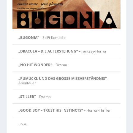
„BUGONIA“
– SciFi-Komödie
„DRACULA – DIE AUFERSTEHUNG“
– Fantasy-Horror
„NO HIT WONDER“
– Drama
„PUMUCKL UND DAS GROSSE MISSVERSTÄNDNIS“
–
Abenteuer
„STILLER“
– Drama
„GOOD BOY – TRUST HIS INSTINCTS“
– Horror-Thriller
u.v.a.