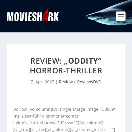
REVIEW:
„ODDITY“
HORROR-THRILLER
7. Apr. 2025
|
Reviews
,
ReviewsDVD
[vc_row][vc_column][vc_single_image image=“30939″
img_size=“full“ alignment=“center“
style=“vc_box_shadow_3d“ css=““][/vc_column]
[/vc_row][vc_row][vc_column][vc_column_text css=““]