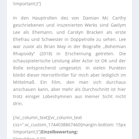
!important;}“]
In den Hauptrollen des von Damian Mc Carthy
geschriebenen und inszenierten Werks sind Gwilym
Lee als Ehemann, und Carolyn Bracken als erste
Ehefrau und Schwester in Doppelrolle zu sehen. Lee
war zuvor als Brian May in der Biografie „Bohemian
Rhapsody“ (2018) in Erscheinung getreten. Die
schauspielerische Leistung aller Actor ist OK und der
Rolle entsprechend umgesetzt. In vielen Punkten
bleibt dieser Horrorthriller für mich aber lediglich im
Mittelmaß. Ein Film, den man sich durchaus
anschauen kann, aber mehr als Durchschnitt ist hier
trotz einiger Lobeshymnen aus meiner Sicht nicht
drin.
[/vc_column_text][vc_column_text
css=“.vc_custom_1744038867460{margin-bottom: 15px
!important;}“]
Einzelbewertung:
Story/Idee: 6/10