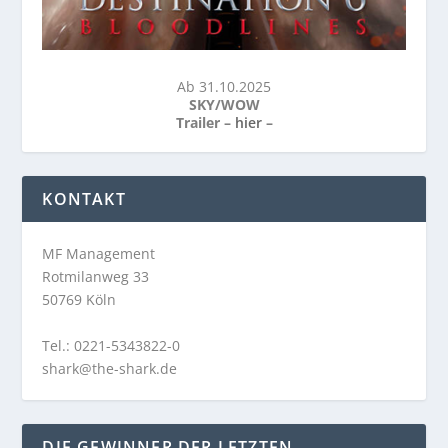
Ab 31.10.2025
SKY/WOW
Trailer –
hier
–
KONTAKT
MF Management
Rotmilanweg 33
50769 Köln
Tel.: 0221-5343822-0
shark@the-shark.de
DIE GEWINNER DER LETZTEN