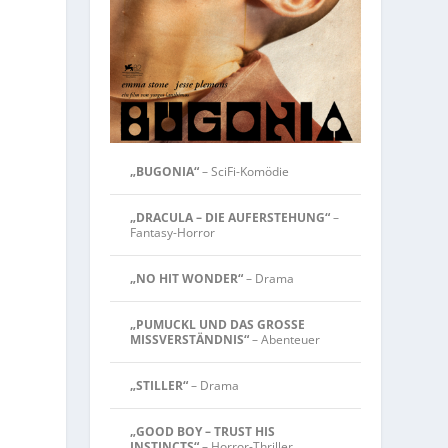
„BUGONIA“
– SciFi-Komödie
„DRACULA – DIE AUFERSTEHUNG“
–
Fantasy-Horror
„NO HIT WONDER“
– Drama
„PUMUCKL UND DAS GROSSE
MISSVERSTÄNDNIS“
– Abenteuer
„STILLER“
– Drama
„GOOD BOY – TRUST HIS
INSTINCTS“
– Horror-Thriller