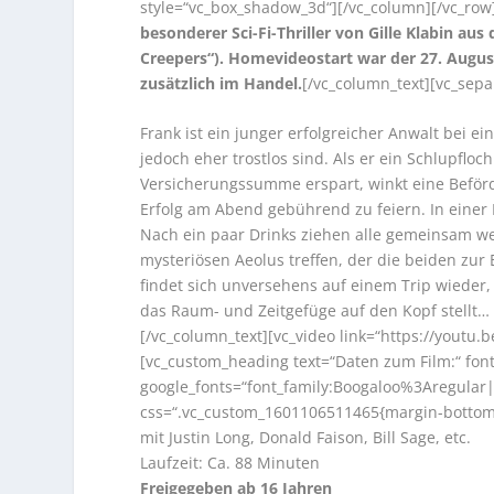
style=“vc_box_shadow_3d“][/vc_column][/vc_row
besonderer Sci-Fi-Thriller von Gille Klabin aus
Creepers“). Homevideostart war der 27. August
zusätzlich im Handel.
[/vc_column_text][vc_sepa
Frank ist ein junger erfolgreicher Anwalt bei e
jedoch eher trostlos sind. Als er ein Schlupflo
Versicherungssumme erspart, winkt eine Beförd
Erfolg am Abend gebührend zu feiern. In einer
Nach ein paar Drinks ziehen alle gemeinsam wei
mysteriösen Aeolus treffen, der die beiden zur
findet sich unversehens auf einem Trip wieder
das Raum- und Zeitgefüge auf den Kopf stellt…
[/vc_column_text][vc_video link=“https://youtu.
[vc_custom_heading text=“Daten zum Film:“ font_
google_fonts=“font_family:Boogaloo%3Aregula
css=“.vc_custom_1601106511465{margin-bottom: 1
mit Justin Long, Donald Faison, Bill Sage, etc.
Laufzeit: Ca. 88 Minuten
Freigegeben ab 16 Jahren