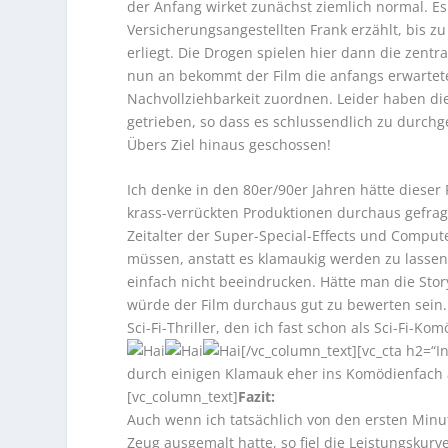
der Anfang wirket zunächst ziemlich normal. Es
Versicherungsangestellten Frank erzählt, bis 
erliegt. Die Drogen spielen hier dann die zentr
nun an bekommt der Film die anfangs erwartet
Nachvollziehbarkeit zuordnen. Leider haben die
getrieben, so dass es schlussendlich zu durchg
Übers Ziel hinaus geschossen!
Ich denke in den 80er/90er Jahren hätte dieser
krass-verrückten Produktionen durchaus gefragt
Zeitalter der Super-Special-Effects und Compu
müssen, anstatt es klamaukig werden zu lassen. V
einfach nicht beeindrucken. Hätte man die Sto
würde der Film durchaus gut zu bewerten sein. 
Sci-Fi-Thriller, den ich fast schon als Sci-Fi-
[/vc_column_text][vc_cta h2=“In
durch einigen Klamauk eher ins Komödienfach ab
[vc_column_text]
Fazit:
Auch wenn ich tatsächlich von den ersten Minut
Zeug ausgemalt hatte, so fiel die Leistungskurv