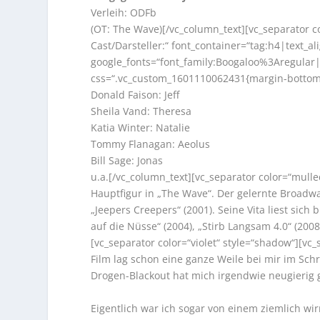
Verleih: ODFb
(OT: The Wave)[/vc_column_text][vc_separator c
Cast/Darsteller:“ font_container=“tag:h4|text_ali
google_fonts=“font_family:Boogaloo%3Aregula
css=“.vc_custom_1601110062431{margin-bottom: 
Donald Faison: Jeff
Sheila Vand: Theresa
Katia Winter: Natalie
Tommy Flanagan: Aeolus
Bill Sage: Jonas
u.a.[/vc_column_text][vc_separator color=“mulle
Hauptfigur in „The Wave“. Der gelernte Broadwa
„Jeepers Creepers“ (2001). Seine Vita liest sich
auf die Nüsse“ (2004), „Stirb Langsam 4.0“ (2008)
[vc_separator color=“violet“ style=“shadow“][v
Film lag schon eine ganze Weile bei mir im Sc
Drogen-Blackout hat mich irgendwie neugierig 
Eigentlich war ich sogar von einem ziemlich w