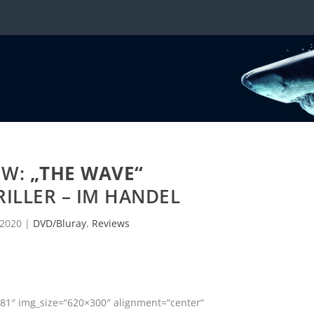
EW:
„THE WAVE“
HRILLER – IM HANDEL
 2020
|
DVD/Bluray
,
Reviews
81″ img_size=“620×300″ alignment=“center“