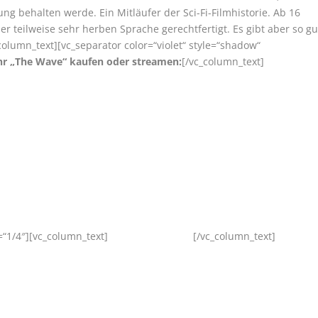
ng behalten werde. Ein Mitläufer der Sci-Fi-Filmhistorie. Ab 16
er teilweise sehr herben Sprache gerechtfertigt. Es gibt aber so gu
column_text][vc_separator color=“violet“ style=“shadow“
ihr „The Wave“ kaufen oder streamen:
[/vc_column_text]
“1/4″][vc_column_text]
[/vc_column_text]