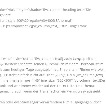
olor=“violet“ style=“shadow“][vc_custom_heading text=“Die
gn:left“
r|font_style:400%20regular%3A400%3Anormal“
15px !important;}“][vc_column_text]Justin Long: Frank
d_wine“ style=“dotted“][vc_column_text]
Justin Long
spielt die
y-Darsteller schaffte seinen Durchbruch mit dem Horror-Kultfilm
 bis zum heutigen Tage ausgezeichnet. Er spielte in Filmen wie „Voll
, „Er steht einfach nicht auf Dich“ (2009)“, u.v.a.[/vc_column_text]
c_single_image image=“145″ img_size=“620×300″][vc_column_text]Der
hrank und war immer wieder auf der To-Do-Liste. Das Thema
gemacht, auch wenn der Trailer schon ein wenig crazy aussieht.
irren oder eventuell sogar verwirrendem Film ausgegangen, doch