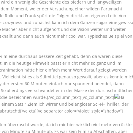
 wird ein wenig die Geschichte des biedern und langweiligen
zu dem Moment, wo er der Versuchung einer wilden Partynacht
ale Rolle und Frank spürt die Folgen direkt am eigenen Leib. Von
e crazyness und zunächst kann ich dem Ganzen sogar eine gewiss
 Macher aber nicht aufgehört und die Vision weiter und weiter
eknallt und dann auch nicht mehr cool war. Typisches Beispiel von
 Film eine durchaus bessere Zeit gehabt, denn da waren diese
. In die heutige Filmwelt passt er nicht mehr so ganz und im
teranimation hätte hier einfach mehr Wert darauf gelegt werden
ielleicht ist es als Stilmittel genauso gewollt, aber es konnte mic
ry der ersten 60 Minuten einfach nur spannend beendet, dann
So allerdings verschwindet er in der Masse der durchschnittliche
Komödie bezeichnen würde.[/vc_column_text][vc_column_text]
 einem Satz:“]Ziemlich wirrer und belangloser Sci-Fi-Thriller, der
rutscht![/vc_cta][vc_separator color=“violet“ style=“shadow“]
en überrascht wurde, da ich mir hier wirklich viel mehr verrückte
e von Minute zu Minute ab. Es war kein Film zu Abschalten, aber