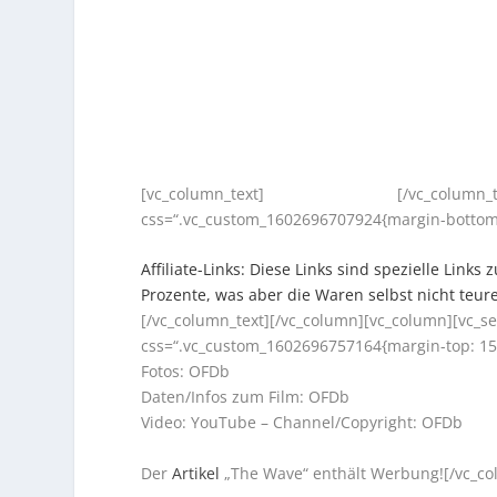
[vc_column_text]
[/vc_column_
css=“.vc_custom_1602696707924{margin-bottom:
Affiliate-Links: Diese Links sind spezielle Lin
Prozente, was aber die Waren selbst nicht teur
[/vc_column_text][/vc_column][vc_column][vc_se
css=“.vc_custom_1602696757164{margin-top: 15p
Fotos: OFDb
Daten/Infos zum Film: OFDb
Video: YouTube – Channel/Copyright: OFDb
Der
Artikel
„The Wave“ enthält Werbung![/vc_col