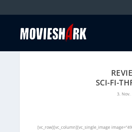
REVI
SCI-FI-T
3. Nov.
[vc_row][vc_column][vc_single_image image=“49