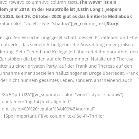
][vc_row][vc_column][vc_column_text]
„The Wave“ ist ein
 dem Jahr 2019. In der Hauptrolle ist Justin Long („Jeepers
 2020. Seit 29. Oktober 2020 gibt es das limitierte Mediabook
rator color=“violet“ style=“shadow“][vc_column_text]
Story:
iner großen Versicherungsgesellschaft, dessen Privatleben und Ehe
ch entdeckt, das seinem Arbeitgeber die Auszahlung einer großen
erung. Sein Freund und Kollege Jeff überredet ihn daraufhin, den
 Bar stoßen die beiden auf die Freundinnen Natalie und Theresa.
ter zu einer privaten Party, auf der Frank und Theresa auf den
 Einnahme einer speziellen halluzinogenen Droge überredet. Frank
, der nicht nur sein gesamtes Leben, sondern anscheinend auch
be/8lc5Dpd-U2A“][vc_separator color=“violet“ style=“shadow“]
container=“tag:h4|text_align:left“
r|font_style:400%20regular%3A400%3Anormal“
5px !important;}“][vc_column_text]Sci-Fi-Thriller