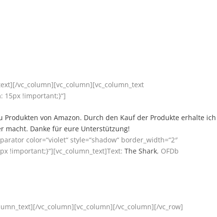
text][/vc_column][vc_column][vc_column_text
 15px !important;}“]
ks zu Produkten von Amazon. Durch den Kauf der Produkte erhalte ich
er macht. Danke für eure Unterstützung!
parator color=“violet“ style=“shadow“ border_width=“2″
x !important;}“][vc_column_text]Text:
The Shark
, OFDb
umn_text][/vc_column][vc_column][/vc_column][/vc_row]