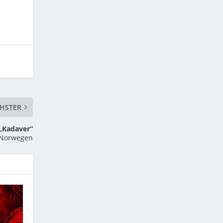
HSTER
„Kadaver“
 Norwegen