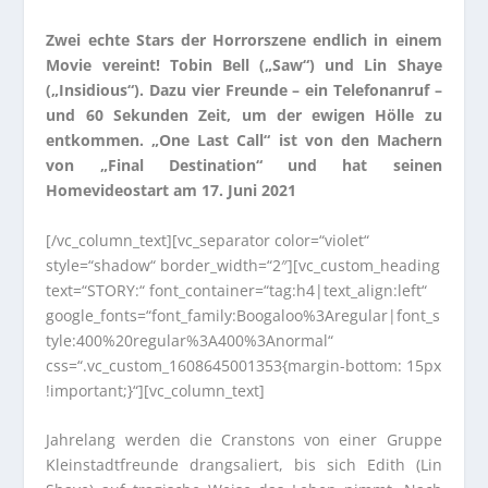
Zwei echte Stars der Horrorszene endlich in einem
Movie vereint! Tobin Bell („Saw“) und Lin Shaye
(„Insidious“). Dazu vier Freunde – ein Telefonanruf –
und 60 Sekunden Zeit, um der ewigen Hölle zu
entkommen. „One Last Call“ ist von den Machern
von „Final Destination“ und hat seinen
Homevideostart am 17. Juni 2021
[/vc_column_text][vc_separator color=“violet“
style=“shadow“ border_width=“2″][vc_custom_heading
text=“STORY:“ font_container=“tag:h4|text_align:left“
google_fonts=“font_family:Boogaloo%3Aregular|font_s
tyle:400%20regular%3A400%3Anormal“
css=“.vc_custom_1608645001353{margin-bottom: 15px
!important;}“][vc_column_text]
Jahrelang werden die Cranstons von einer Gruppe
Kleinstadtfreunde drangsaliert, bis sich Edith (Lin