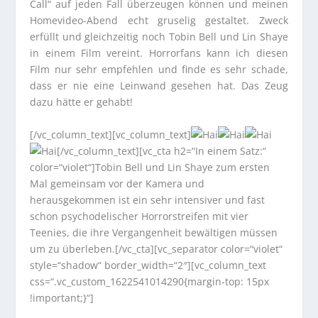
Call“ auf jeden Fall überzeugen können und meinen
Homevideo-Abend echt gruselig gestaltet. Zweck
erfüllt und gleichzeitig noch Tobin Bell und Lin Shaye
in einem Film vereint. Horrorfans kann ich diesen
Film nur sehr empfehlen und finde es sehr schade,
dass er nie eine Leinwand gesehen hat. Das Zeug
dazu hätte er gehabt!
[/vc_column_text][vc_column_text]
[/vc_column_text][vc_cta h2=“In einem Satz:“
color=“violet“]Tobin Bell und Lin Shaye zum ersten
Mal gemeinsam vor der Kamera und
herausgekommen ist ein sehr intensiver und fast
schon psychodelischer Horrorstreifen mit vier
Teenies, die ihre Vergangenheit bewältigen müssen
um zu überleben.[/vc_cta][vc_separator color=“violet“
style=“shadow“ border_width=“2″][vc_column_text
css=“.vc_custom_1622541014290{margin-top: 15px
!important;}“]