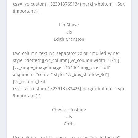
css=“.vc_custom_1623913765134{margin-bottom: 15px
!important;}“]
Lin Shaye
als
Edith Cranston
[/vc_column_text][vc_separator color=“mulled_wine“
style=“dotted“][/vc_column][vc_column width=“1/4″]
[vc_single_image image=“15436″ img_size=“full“
alignment=“center“ style=“vc_box_shadow_3d“]
[vc_column_text
css=“.vc_custom_1623913783426{margin-bottom: 15px
!important;}“]
Chester Rushing
als
Chris
[/vc_column_text][vc_separator color=“mulled_wine“