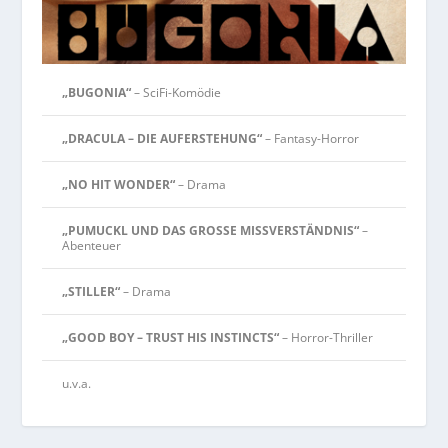
„BUGONIA“
– SciFi-Komödie
„DRACULA – DIE AUFERSTEHUNG“
– Fantasy-Horror
„NO HIT WONDER“
– Drama
„PUMUCKL UND DAS GROSSE MISSVERSTÄNDNIS“
–
Abenteuer
„STILLER“
– Drama
„GOOD BOY – TRUST HIS INSTINCTS“
– Horror-Thriller
u.v.a.