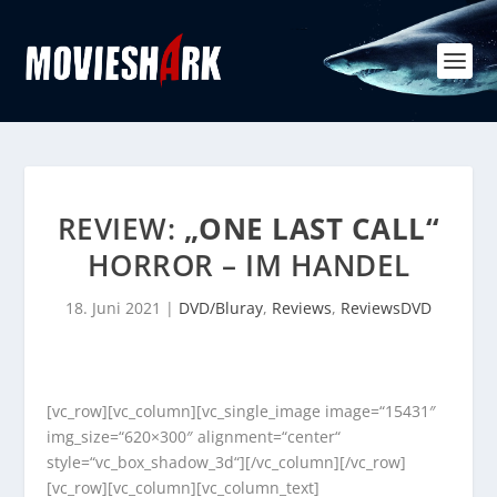
REVIEW:
„ONE LAST CALL“
HORROR – IM HANDEL
18. Juni 2021
|
DVD/Bluray
,
Reviews
,
ReviewsDVD
[vc_row][vc_column][vc_single_image image=“15431″
img_size=“620×300″ alignment=“center“
style=“vc_box_shadow_3d“][/vc_column][/vc_row]
[vc_row][vc_column][vc_column_text]