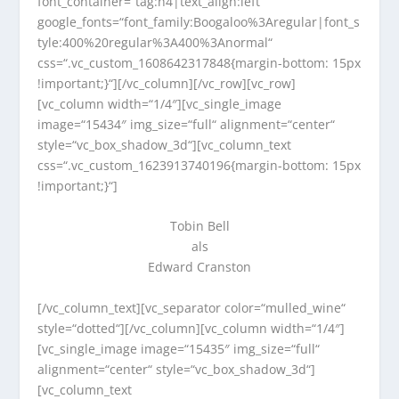
font_container=“tag:h4|text_align:left“
google_fonts=“font_family:Boogaloo%3Aregular|font_s
tyle:400%20regular%3A400%3Anormal“
css=“.vc_custom_1608642317848{margin-bottom: 15px
!important;}“][/vc_column][/vc_row][vc_row]
[vc_column width=“1/4″][vc_single_image
image=“15434″ img_size=“full“ alignment=“center“
style=“vc_box_shadow_3d“][vc_column_text
css=“.vc_custom_1623913740196{margin-bottom: 15px
!important;}“]
Tobin Bell
als
Edward Cranston
[/vc_column_text][vc_separator color=“mulled_wine“
style=“dotted“][/vc_column][vc_column width=“1/4″]
[vc_single_image image=“15435″ img_size=“full“
alignment=“center“ style=“vc_box_shadow_3d“]
[vc_column_text