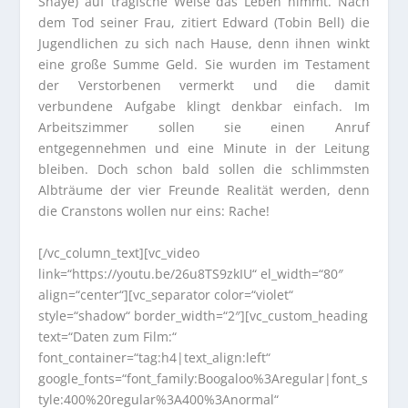
Shaye) auf tragische Weise das Leben nimmt. Nach
dem Tod seiner Frau, zitiert Edward (Tobin Bell) die
Jugendlichen zu sich nach Hause, denn ihnen winkt
eine große Summe Geld. Sie wurden im Testament
der Verstorbenen vermerkt und die damit
verbundene Aufgabe klingt denkbar einfach. Im
Arbeitszimmer sollen sie einen Anruf
entgegennehmen und eine Minute in der Leitung
bleiben. Doch schon bald sollen die schlimmsten
Albträume der vier Freunde Realität werden, denn
die Cranstons wollen nur eins: Rache!
[/vc_column_text][vc_video
link=“https://youtu.be/26u8TS9zkIU“ el_width=“80″
align=“center“][vc_separator color=“violet“
style=“shadow“ border_width=“2″][vc_custom_heading
text=“Daten zum Film:“
font_container=“tag:h4|text_align:left“
google_fonts=“font_family:Boogaloo%3Aregular|font_s
tyle:400%20regular%3A400%3Anormal“