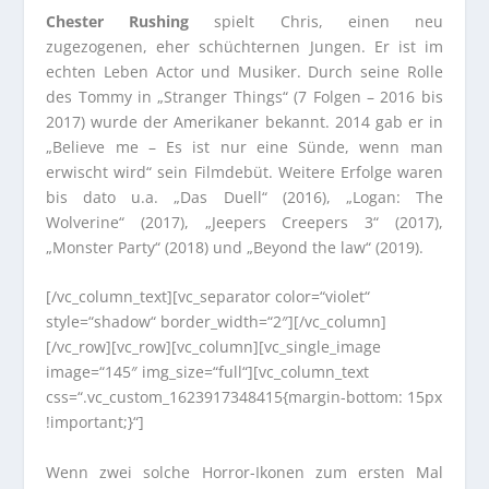
Chester Rushing
spielt Chris, einen neu
zugezogenen, eher schüchternen Jungen. Er ist im
echten Leben Actor und Musiker. Durch seine Rolle
des Tommy in „Stranger Things“ (7 Folgen – 2016 bis
2017) wurde der Amerikaner bekannt. 2014 gab er in
„Believe me – Es ist nur eine Sünde, wenn man
erwischt wird“ sein Filmdebüt. Weitere Erfolge waren
bis dato u.a. „Das Duell“ (2016), „Logan: The
Wolverine“ (2017), „Jeepers Creepers 3“ (2017),
„Monster Party“ (2018) und „Beyond the law“ (2019).
[/vc_column_text][vc_separator color=“violet“
style=“shadow“ border_width=“2″][/vc_column]
[/vc_row][vc_row][vc_column][vc_single_image
image=“145″ img_size=“full“][vc_column_text
css=“.vc_custom_1623917348415{margin-bottom: 15px
!important;}“]
Wenn zwei solche Horror-Ikonen zum ersten Mal