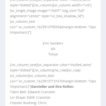
style=“dotted“][/vc_column][vc_column width=“1/4″]
[vc_single_image image=“15437″ img_size=“full“
alignment=“center“ style=“vc_box_shadow_3d“]
[vc_column_text
css=“.vc_custom_1623913799354{margin-bottom: 15px
!important;}“]
Erin Sanders
als
Tonya
[/vc_column_text][vc_separator color=“mulled_wine“
style=“dotted“][/vc_column][/vc_row][vc_row]
[vc_column][vc_column_text
css=“.vc_custom_1623913713167{margin-bottom: 15px
!important;}“]
Darsteller und ihre Rollen:
Tobin Bell: Edward Cranston
Lin Shaye: Edith Cranston
Chester Rushing: Chris