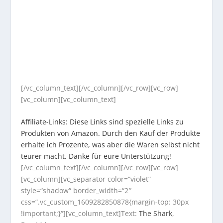
[/vc_column_text][/vc_column][/vc_row][vc_row]
[vc_column][vc_column_text]
Affiliate-Links: Diese Links sind spezielle Links zu
Produkten von Amazon. Durch den Kauf der Produkte
erhalte ich Prozente, was aber die Waren selbst nicht
teurer macht. Danke für eure Unterstützung!
[/vc_column_text][/vc_column][/vc_row][vc_row]
[vc_column][vc_separator color=“violet“
style=“shadow“ border_width=“2″
css=“.vc_custom_1609282850878{margin-top: 30px
!important;}“][vc_column_text]Text:
The Shark
,