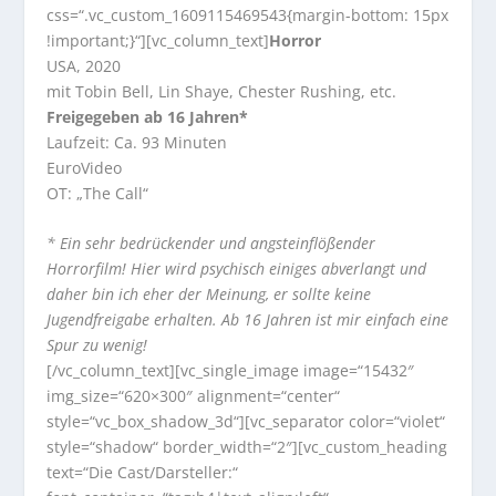
css=“.vc_custom_1609115469543{margin-bottom: 15px
!important;}“][vc_column_text]
Horror
USA, 2020
mit Tobin Bell, Lin Shaye, Chester Rushing, etc.
Freigegeben ab 16 Jahren*
Laufzeit: Ca. 93 Minuten
EuroVideo
OT: „The Call“
* Ein sehr bedrückender und angsteinflößender
Horrorfilm! Hier wird psychisch einiges abverlangt und
daher bin ich eher der Meinung, er sollte keine
Jugendfreigabe erhalten. Ab 16 Jahren ist mir einfach eine
Spur zu wenig!
[/vc_column_text][vc_single_image image=“15432″
img_size=“620×300″ alignment=“center“
style=“vc_box_shadow_3d“][vc_separator color=“violet“
style=“shadow“ border_width=“2″][vc_custom_heading
text=“Die Cast/Darsteller:“