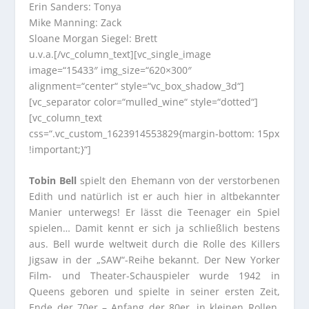
Erin Sanders: Tonya
Mike Manning: Zack
Sloane Morgan Siegel: Brett
u.v.a.[/vc_column_text][vc_single_image
image=“15433″ img_size=“620×300″
alignment=“center“ style=“vc_box_shadow_3d“]
[vc_separator color=“mulled_wine“ style=“dotted“]
[vc_column_text
css=“.vc_custom_1623914553829{margin-bottom: 15px
!important;}“]
Tobin Bell
spielt den Ehemann von der verstorbenen
Edith und natürlich ist er auch hier in altbekannter
Manier unterwegs! Er lässt die Teenager ein Spiel
spielen… Damit kennt er sich ja schließlich bestens
aus. Bell wurde weltweit durch die Rolle des Killers
Jigsaw in der „SAW“-Reihe bekannt. Der New Yorker
Film- und Theater-Schauspieler wurde 1942 in
Queens geboren und spielte in seiner ersten Zeit,
Ende der 70er – Anfang der 80er, in kleinen Rollen.