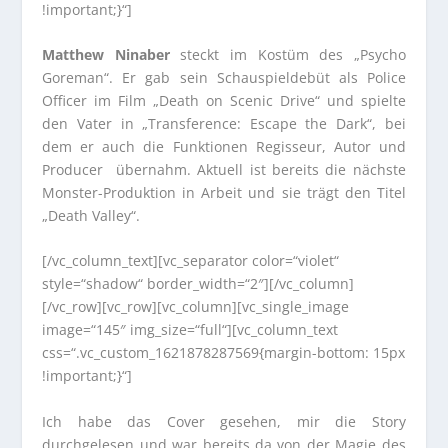
!important;}“]
Matthew Ninaber
steckt im Kostüm des „Psycho
Goreman“. Er gab sein Schauspieldebüt als Police
Officer im Film „Death on Scenic Drive“ und spielte
den Vater in „Transference: Escape the Dark“, bei
dem er auch die Funktionen Regisseur, Autor und
Producer übernahm. Aktuell ist bereits die nächste
Monster-Produktion in Arbeit und sie trägt den Titel
„Death Valley“.
[/vc_column_text][vc_separator color=“violet“
style=“shadow“ border_width=“2″][/vc_column]
[/vc_row][vc_row][vc_column][vc_single_image
image=“145″ img_size=“full“][vc_column_text
css=“.vc_custom_1621878287569{margin-bottom: 15px
!important;}“]
Ich habe das Cover gesehen, mir die Story
durchgelesen und war bereits da von der Magie des