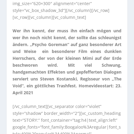
img_size=“620×300″ alignment=“center“
style=“vc_box_shadow_3d“][/vc_column][/vc_row]
[vc_row][vc_column][vc_column_text]
Wer ihn kennt, der muss ihn einfach mögen und
wer ihn noch nicht kennt, der sollte das schleunigst
ändern. „Psycho Goreman“ auf ganz besonderer Art
und Weise ein besonderer Film eines dunklen
Herrschers, der von der kleinen Mimi auf der Erde
beschworen wird. Mit viel Schwung,
handgemachten Effekten und gepfefferten Dialogen
serviert uns Steven Kostanski, Regisseur von „The
Void“, ein göttliches Trashfest. Homevideostart: 23.
April 2021
[/vc_column_text][vc_separator color=“violet“
style=“shadow“ border_width=“2″][vc_custom_heading
text=“STORY:“ font_container=“tag:h4|text_align:left“
google_fonts=“font_family:Boogaloo%3Aregular|font_s
tyle:400%20regular%3A400%3Anormal“