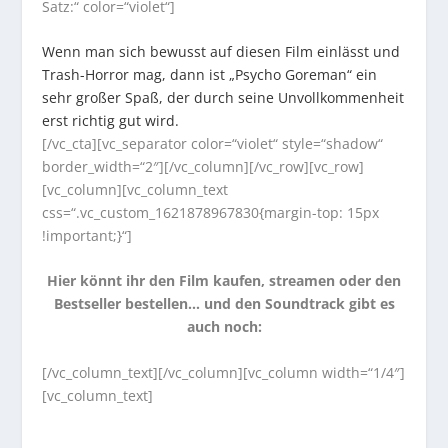
Satz:“ color=“violet“]
Wenn man sich bewusst auf diesen Film einlässt und
Trash-Horror mag, dann ist „Psycho Goreman“ ein
sehr großer Spaß, der durch seine Unvollkommenheit
erst richtig gut wird.
[/vc_cta][vc_separator color=“violet“ style=“shadow“
border_width=“2″][/vc_column][/vc_row][vc_row]
[vc_column][vc_column_text
css=“.vc_custom_1621878967830{margin-top: 15px
!important;}“]
Hier könnt ihr den Film kaufen, streamen oder den
Bestseller bestellen… und den Soundtrack gibt es
auch noch:
[/vc_column_text][/vc_column][vc_column width=“1/4″]
[vc_column_text]