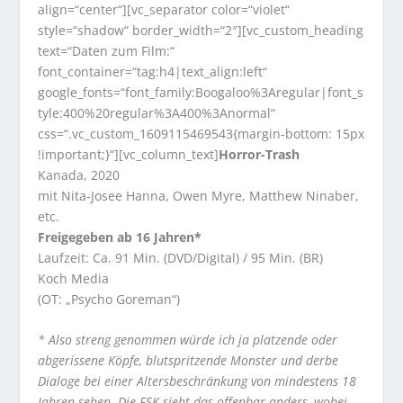
align=“center“][vc_separator color=“violet“
style=“shadow“ border_width=“2″][vc_custom_heading
text=“Daten zum Film:“
font_container=“tag:h4|text_align:left“
google_fonts=“font_family:Boogaloo%3Aregular|font_s
tyle:400%20regular%3A400%3Anormal“
css=“.vc_custom_1609115469543{margin-bottom: 15px
!important;}“][vc_column_text]
Horror-Trash
Kanada, 2020
mit Nita-Josee Hanna, Owen Myre, Matthew Ninaber,
etc.
Freigegeben ab 16 Jahren*
Laufzeit: Ca. 91 Min. (DVD/Digital) / 95 Min. (BR)
Koch Media
(OT: „Psycho Goreman“)
* Also streng genommen würde ich ja platzende oder
abgerissene Köpfe, blutspritzende Monster und derbe
Dialoge bei einer Altersbeschränkung von mindestens 18
Jahren sehen. Die FSK sieht das offenbar anders, wobei