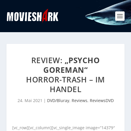
REVIEW:
„PSYCHO
GOREMAN“
HORROR-TRASH – IM
HANDEL
24. Mai 2021
|
DVD/Bluray
,
Reviews
,
ReviewsDVD
[vc_row][vc_column][vc_single_image image=“14379″