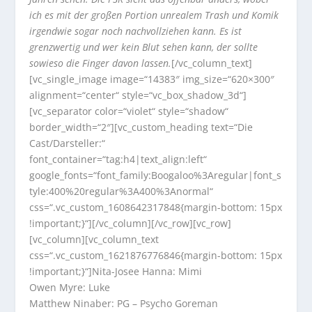
ich es mit der großen Portion unrealem Trash und Komik
irgendwie sogar noch nachvollziehen kann. Es ist
grenzwertig und wer kein Blut sehen kann, der sollte
sowieso die Finger davon lassen.
[/vc_column_text]
[vc_single_image image=“14383″ img_size=“620×300″
alignment=“center“ style=“vc_box_shadow_3d“]
[vc_separator color=“violet“ style=“shadow“
border_width=“2″][vc_custom_heading text=“Die
Cast/Darsteller:“
font_container=“tag:h4|text_align:left“
google_fonts=“font_family:Boogaloo%3Aregular|font_s
tyle:400%20regular%3A400%3Anormal“
css=“.vc_custom_1608642317848{margin-bottom: 15px
!important;}“][/vc_column][/vc_row][vc_row]
[vc_column][vc_column_text
css=“.vc_custom_1621876776846{margin-bottom: 15px
!important;}“]Nita-Josee Hanna: Mimi
Owen Myre: Luke
Matthew Ninaber: PG – Psycho Goreman