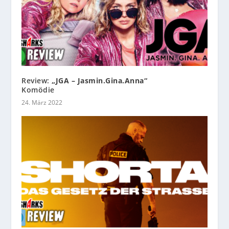
Review:
„JGA – Jasmin.Gina.Anna“
Komödie
24. März 2022