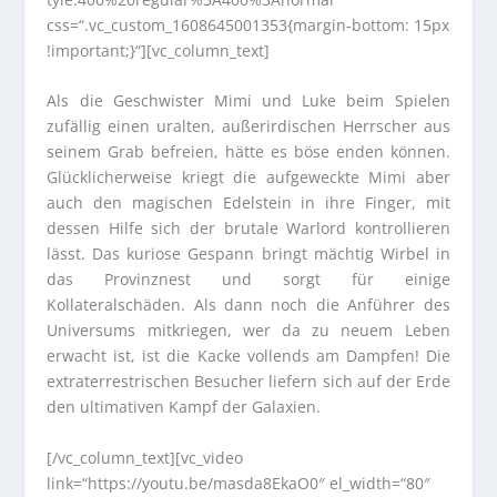
css=“.vc_custom_1608645001353{margin-bottom: 15px
!important;}“][vc_column_text]
Als die Geschwister Mimi und Luke beim Spielen
zufällig einen uralten, außerirdischen Herrscher aus
seinem Grab befreien, hätte es böse enden können.
Glücklicherweise kriegt die aufgeweckte Mimi aber
auch den magischen Edelstein in ihre Finger, mit
dessen Hilfe sich der brutale Warlord kontrollieren
lässt. Das kuriose Gespann bringt mächtig Wirbel in
das Provinznest und sorgt für einige
Kollateralschäden. Als dann noch die Anführer des
Universums mitkriegen, wer da zu neuem Leben
erwacht ist, ist die Kacke vollends am Dampfen! Die
extraterrestrischen Besucher liefern sich auf der Erde
den ultimativen Kampf der Galaxien.
[/vc_column_text][vc_video
link=“https://youtu.be/masda8EkaO0″ el_width=“80″