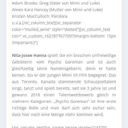
Adam Brooks: Greg (Vater von Mimi und Luke)
Alexis Kara Hancey (Mutter von Mimi und Luke)
Kristen MacCulloch: Pandora
u.v.a.[/vc_column_text][vc_separator
color=“mulled_wine“ style=“dotted“][vc_column_text
css=“.vc_custom_1621877677097{margin-bottom: 15px
!important;}“]
Nita-Josee Hanna
spielt die ein bisschen unfreiwillige
Gebieterin vom Psycho Goreman und ist auch
gleichzeitig seine Namensgeberin, denn er hatte
keinen, bis er der jungen Mimi im Film begegnet. Das
aus Toronto, Kanada stammende Schauspieltalent
singt, tanzt und spielt bereits, seit sie 3 Jahre ist und
gewann 2018 einen Talentwettbewerb gleich in
mehrern Kategorien. „Psycho Goreman“ ist ihre erste
richtige Rolle und man darf sich sehr sicher sein,
dass hier noch eine Menge mehr kommen wird.
[/vc_column_text][vc_single_image image=“14370″