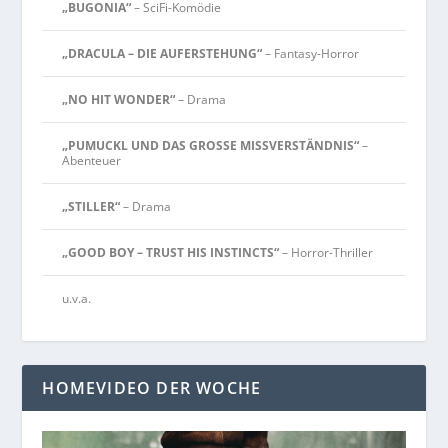
„BUGONIA“
– SciFi-Komödie
„DRACULA – DIE AUFERSTEHUNG“
– Fantasy-Horror
„NO HIT WONDER“
– Drama
„PUMUCKL UND DAS GROSSE MISSVERSTÄNDNIS“
–
Abenteuer
„STILLER“
– Drama
„GOOD BOY – TRUST HIS INSTINCTS“
– Horror-Thriller
u.v.a.
HOMEVIDEO DER WOCHE