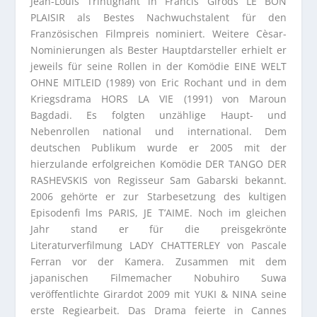
Jean-Louis Trintignant in Francis Girods LE BON
PLAISIR als Bestes Nachwuchstalent für den
Französischen Filmpreis nominiert. Weitere Cèsar-
Nominierungen als Bester Hauptdarsteller erhielt er
jeweils für seine Rollen in der Komödie EINE WELT
OHNE MITLEID (1989) von Eric Rochant und in dem
Kriegsdrama HORS LA VIE (1991) von Maroun
Bagdadi. Es folgten unzählige Haupt- und
Nebenrollen national und international. Dem
deutschen Publikum wurde er 2005 mit der
hierzulande erfolgreichen Komödie DER TANGO DER
RASHEVSKIS von Regisseur Sam Gabarski bekannt.
2006 gehörte er zur Starbesetzung des kultigen
Episodenfi lms PARIS, JE T’AIME. Noch im gleichen
Jahr stand er für die preisgekrönte
Literaturverfilmung LADY CHATTERLEY von Pascale
Ferran vor der Kamera. Zusammen mit dem
japanischen Filmemacher Nobuhiro Suwa
veröffentlichte Girardot 2009 mit YUKI & NINA seine
erste Regiearbeit. Das Drama feierte in Cannes