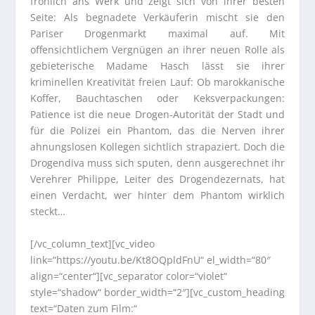
fröhlich ans Werk und zeigt sich von ihrer besten
Seite: Als begnadete Verkäuferin mischt sie den
Pariser Drogenmarkt maximal auf. Mit
offensichtlichem Vergnügen an ihrer neuen Rolle als
gebieterische Madame Hasch lässt sie ihrer
kriminellen Kreativität freien Lauf: Ob marokkanische
Koffer, Bauchtaschen oder Keksverpackungen:
Patience ist die neue Drogen-Autorität der Stadt und
für die Polizei ein Phantom, das die Nerven ihrer
ahnungslosen Kollegen sichtlich strapaziert. Doch die
Drogendiva muss sich sputen, denn ausgerechnet ihr
Verehrer Philippe, Leiter des Drogendezernats, hat
einen Verdacht, wer hinter dem Phantom wirklich
steckt…
[/vc_column_text][vc_video
link=“https://youtu.be/Kt8OQpldFnU“ el_width=“80″
align=“center“][vc_separator color=“violet“
style=“shadow“ border_width=“2″][vc_custom_heading
text=“Daten zum Film:“