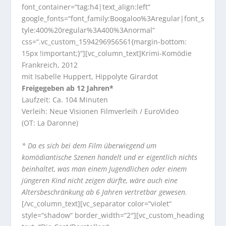
font_container=“tag:h4|text_align:left“
google_fonts=“font_family:Boogaloo%3Aregular|font_s
tyle:400%20regular%3A400%3Anormal“
css=“.vc_custom_1594296956561{margin-bottom:
15px !important;}“][vc_column_text]Krimi-Komödie
Frankreich, 2012
mit Isabelle Huppert, Hippolyte Girardot
Freigegeben ab 12 Jahren*
Laufzeit: Ca. 104 Minuten
Verleih: Neue Visionen Filmverleih / EuroVideo
(OT: La Daronne)
* Da es sich bei dem Film überwiegend um
komödiantische Szenen handelt und er eigentlich nichts
beinhaltet, was man einem Jugendlichen oder einem
jüngeren Kind nicht zeigen dürfte, wäre auch eine
Altersbeschränkung ab 6 Jahren vertretbar gewesen.
[/vc_column_text][vc_separator color=“violet“
style=“shadow“ border_width=“2″][vc_custom_heading