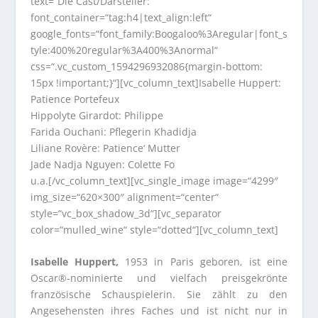
text=“Die Cast/Darsteller:“
font_container=“tag:h4|text_align:left“
google_fonts=“font_family:Boogaloo%3Aregular|font_s
tyle:400%20regular%3A400%3Anormal“
css=“.vc_custom_1594296932086{margin-bottom:
15px !important;}“][vc_column_text]Isabelle Huppert:
Patience Portefeux
Hippolyte Girardot: Philippe
Farida Ouchani: Pflegerin Khadidja
Liliane Rovère: Patience‘ Mutter
Jade Nadja Nguyen: Colette Fo
u.a.[/vc_column_text][vc_single_image image=“4299″
img_size=“620×300″ alignment=“center“
style=“vc_box_shadow_3d“][vc_separator
color=“mulled_wine“ style=“dotted“][vc_column_text]
Isabelle Huppert,
1953 in Paris geboren, ist eine
Oscar®-nominierte und vielfach preisgekrönte
französische Schauspielerin. Sie zählt zu den
Angesehensten ihres Faches und ist nicht nur in