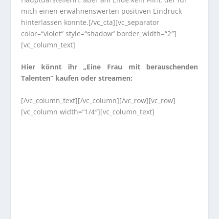
mich einen erwähnenswerten positiven Eindruck
hinterlassen konnte.[/vc_cta][vc_separator
color=“violet“ style=“shadow“ border_width=“2″]
[vc_column_text]
Hier könnt ihr „Eine Frau mit berauschenden
Talenten“ kaufen oder streamen:
[/vc_column_text][/vc_column][/vc_row][vc_row]
[vc_column width=“1/4″][vc_column_text]