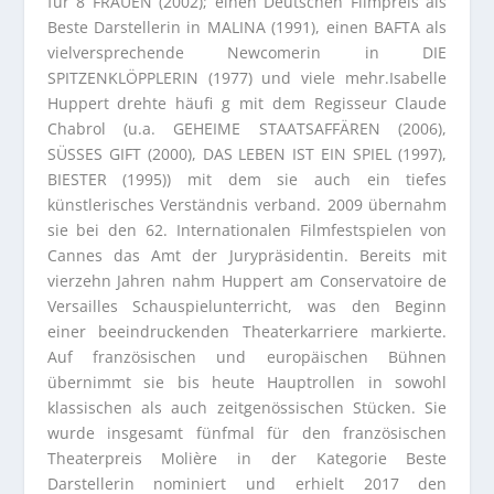
für 8 FRAUEN (2002); einen Deutschen Filmpreis als
Beste Darstellerin in MALINA (1991), einen BAFTA als
vielversprechende Newcomerin in DIE
SPITZENKLÖPPLERIN (1977) und viele mehr.Isabelle
Huppert drehte häufi g mit dem Regisseur Claude
Chabrol (u.a. GEHEIME STAATSAFFÄREN (2006),
SÜSSES GIFT (2000), DAS LEBEN IST EIN SPIEL (1997),
BIESTER (1995)) mit dem sie auch ein tiefes
künstlerisches Verständnis verband. 2009 übernahm
sie bei den 62. Internationalen Filmfestspielen von
Cannes das Amt der Jurypräsidentin. Bereits mit
vierzehn Jahren nahm Huppert am Conservatoire de
Versailles Schauspielunterricht, was den Beginn
einer beeindruckenden Theaterkarriere markierte.
Auf französischen und europäischen Bühnen
übernimmt sie bis heute Hauptrollen in sowohl
klassischen als auch zeitgenössischen Stücken. Sie
wurde insgesamt fünfmal für den französischen
Theaterpreis Molière in der Kategorie Beste
Darstellerin nominiert und erhielt 2017 den