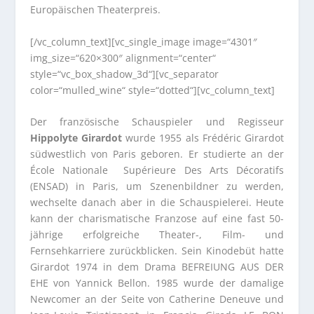
Europäischen Theaterpreis.
[/vc_column_text][vc_single_image image=“4301″
img_size=“620×300″ alignment=“center“
style=“vc_box_shadow_3d“][vc_separator
color=“mulled_wine“ style=“dotted“][vc_column_text]
Der französische Schauspieler und Regisseur
Hippolyte Girardot
wurde 1955 als Frédéric Girardot
südwestlich von Paris geboren. Er studierte an der
École Nationale Supérieure Des Arts Décoratifs
(ENSAD) in Paris, um Szenenbildner zu werden,
wechselte danach aber in die Schauspielerei. Heute
kann der charismatische Franzose auf eine fast 50-
jährige erfolgreiche Theater-, Film- und
Fernsehkarriere zurückblicken. Sein Kinodebüt hatte
Girardot 1974 in dem Drama BEFREIUNG AUS DER
EHE von Yannick Bellon. 1985 wurde der damalige
Newcomer an der Seite von Catherine Deneuve und