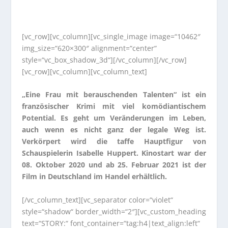
[vc_row][vc_column][vc_single_image image=“10462″
img_size=“620×300″ alignment=“center“
style=“vc_box_shadow_3d“][/vc_column][/vc_row]
[vc_row][vc_column][vc_column_text]
„Eine Frau mit berauschenden Talenten“ ist ein
französischer Krimi mit viel komödiantischem
Potential. Es geht um Veränderungen im Leben,
auch wenn es nicht ganz der legale Weg ist.
Verkörpert wird die taffe Hauptfigur von
Schauspielerin Isabelle Huppert.
Kinostart war der
08. Oktober 2020 und ab 25. Februar 2021 ist der
Film in Deutschland im Handel erhältlich.
[/vc_column_text][vc_separator color=“violet“
style=“shadow“ border_width=“2″][vc_custom_heading
text=“STORY:“ font_container=“tag:h4|text_align:left“