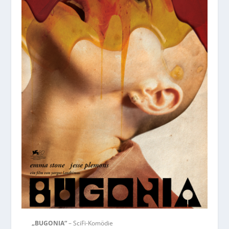
„BUGONIA“
– SciFi-Komödie