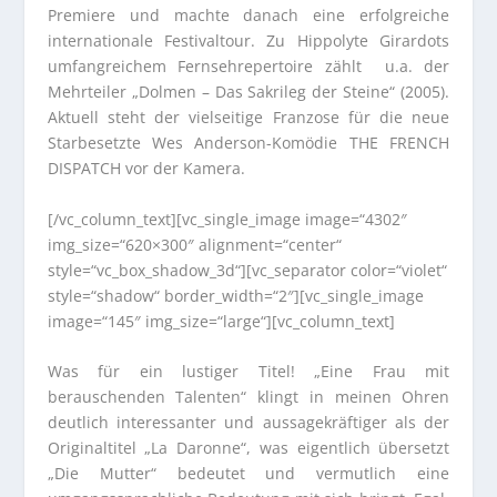
Premiere und machte danach eine erfolgreiche
internationale Festivaltour. Zu Hippolyte Girardots
umfangreichem Fernsehrepertoire zählt u.a. der
Mehrteiler „Dolmen – Das Sakrileg der Steine“ (2005).
Aktuell steht der vielseitige Franzose für die neue
Starbesetzte Wes Anderson-Komödie THE FRENCH
DISPATCH vor der Kamera.
[/vc_column_text][vc_single_image image=“4302″
img_size=“620×300″ alignment=“center“
style=“vc_box_shadow_3d“][vc_separator color=“violet“
style=“shadow“ border_width=“2″][vc_single_image
image=“145″ img_size=“large“][vc_column_text]
Was für ein lustiger Titel! „Eine Frau mit
berauschenden Talenten“ klingt in meinen Ohren
deutlich interessanter und aussagekräftiger als der
Originaltitel „La Daronne“, was eigentlich übersetzt
„Die Mutter“ bedeutet und vermutlich eine