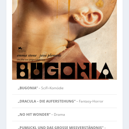
„BUGONIA“
– SciFi-Komödie
„DRACULA – DIE AUFERSTEHUNG“
– Fantasy-Horror
„NO HIT WONDER“
– Drama
„PUMUCKL UND DAS GROSSE MISSVERSTÄNDNIS“
–