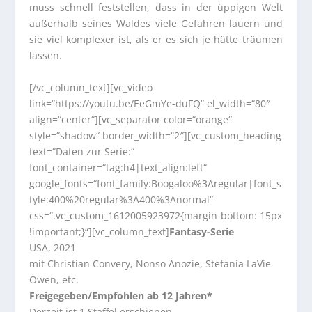
muss schnell feststellen, dass in der üppigen Welt
außerhalb seines Waldes viele Gefahren lauern und
sie viel komplexer ist, als er es sich je hätte träumen
lassen.
[/vc_column_text][vc_video
link=“https://youtu.be/EeGmYe-duFQ“ el_width=“80″
align=“center“][vc_separator color=“orange“
style=“shadow“ border_width=“2″][vc_custom_heading
text=“Daten zur Serie:“
font_container=“tag:h4|text_align:left“
google_fonts=“font_family:Boogaloo%3Aregular|font_s
tyle:400%20regular%3A400%3Anormal“
css=“.vc_custom_1612005923972{margin-bottom: 15px
!important;}“][vc_column_text]
Fantasy-Serie
USA, 2021
mit Christian Convery, Nonso Anozie, Stefania LaVie
Owen, etc.
Freigegeben/Empfohlen ab 12 Jahren*
Derzeit ist 1 Staffel erschienen.