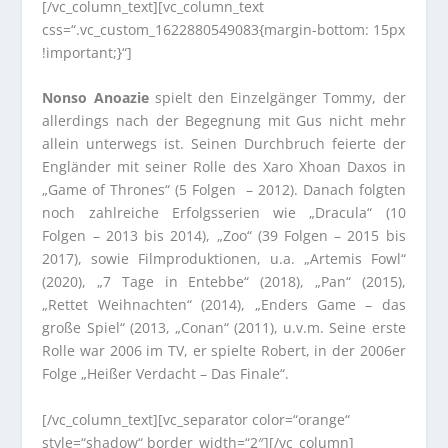
[/vc_column_text][vc_column_text
css=“.vc_custom_1622880549083{margin-bottom: 15px
!important;}“]
Nonso Anoazie
spielt den Einzelgänger Tommy, der
allerdings nach der Begegnung mit Gus nicht mehr
allein unterwegs ist. Seinen Durchbruch feierte der
Engländer mit seiner Rolle des Xaro Xhoan Daxos in
„Game of Thrones“ (5 Folgen – 2012). Danach folgten
noch zahlreiche Erfolgsserien wie „Dracula“ (10
Folgen – 2013 bis 2014), „Zoo“ (39 Folgen – 2015 bis
2017), sowie Filmproduktionen, u.a. „Artemis Fowl“
(2020), „7 Tage in Entebbe“ (2018), „Pan“ (2015),
„Rettet Weihnachten“ (2014), „Enders Game – das
große Spiel“ (2013, „Conan“ (2011), u.v.m. Seine erste
Rolle war 2006 im TV, er spielte Robert, in der 2006er
Folge „Heißer Verdacht – Das Finale“.
[/vc_column_text][vc_separator color=“orange“
style=“shadow“ border_width=“2″][/vc_column]