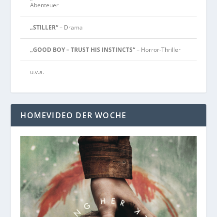
Abenteuer
„STILLER“
– Drama
„GOOD BOY – TRUST HIS INSTINCTS“
– Horror-Thriller
u.v.a.
HOMEVIDEO DER WOCHE