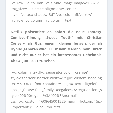
[vc_row][vc_column][vc_single_image image=“15026″
img_size=“620×300″ alignment=“center“
style=“vc_box_shadow_3d“][/vc_column][/vc_row]
[vc_row][vc_column][vc_column_text]
Netflix präsentiert ab sofort die neue Fantasy-
Comicverfilmung „Sweet Tooth“ mit Christian
Convery als Gus, einem kleinen Jungen, der als
Hybrid geboren wird. Er ist halb Mensch, halb Hirsch
und nicht nur er hat ein interessantes Geheimnis.
Ab 04. Juni 2021 zu sehen.
[/vc_column_text][vc_separator color=“orange“
style=“shadow“ border_width=“2″][vc_custom_heading
text=“STORY:“ font_container=“tag:h4|text_align:left“
google_fonts=“font_family:Boogaloo%3Aregular|font_s
tyle:400%20regular%3A400%3Anormal“
css=“.vc_custom_1608645001353{margin-bottom: 15px
!important;}“][vc_column_text]