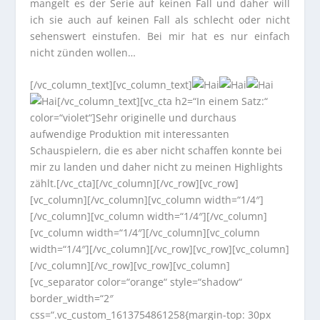
mangelt es der Serie auf keinen Fall und daher will
ich sie auch auf keinen Fall als schlecht oder nicht
sehenswert einstufen. Bei mir hat es nur einfach
nicht zünden wollen…
[/vc_column_text][vc_column_text]
[/vc_column_text][vc_cta h2=“In einem Satz:“
color=“violet“]Sehr originelle und durchaus
aufwendige Produktion mit interessanten
Schauspielern, die es aber nicht schaffen konnte bei
mir zu landen und daher nicht zu meinen Highlights
zählt.[/vc_cta][/vc_column][/vc_row][vc_row]
[vc_column][/vc_column][vc_column width=“1/4″]
[/vc_column][vc_column width=“1/4″][/vc_column]
[vc_column width=“1/4″][/vc_column][vc_column
width=“1/4″][/vc_column][/vc_row][vc_row][vc_column]
[/vc_column][/vc_row][vc_row][vc_column]
[vc_separator color=“orange“ style=“shadow“
border_width=“2″
css=“.vc_custom_1613754861258{margin-top: 30px