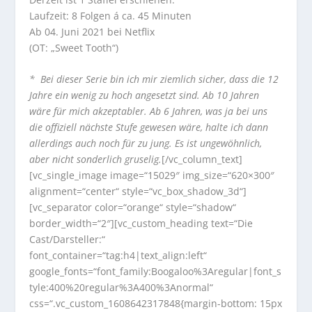
Laufzeit: 8 Folgen á ca. 45 Minuten
Ab 04. Juni 2021 bei Netflix
(OT: „Sweet Tooth“)
* Bei dieser Serie bin ich mir ziemlich sicher, dass die 12
Jahre ein wenig zu hoch angesetzt sind. Ab 10 Jahren
wäre für mich akzeptabler. Ab 6 Jahren, was ja bei uns
die offiziell nächste Stufe gewesen wäre, halte ich dann
allerdings auch noch für zu jung. Es ist ungewöhnlich,
aber nicht sonderlich gruselig.
[/vc_column_text]
[vc_single_image image=“15029″ img_size=“620×300″
alignment=“center“ style=“vc_box_shadow_3d“]
[vc_separator color=“orange“ style=“shadow“
border_width=“2″][vc_custom_heading text=“Die
Cast/Darsteller:“
font_container=“tag:h4|text_align:left“
google_fonts=“font_family:Boogaloo%3Aregular|font_s
tyle:400%20regular%3A400%3Anormal“
css=“.vc_custom_1608642317848{margin-bottom: 15px