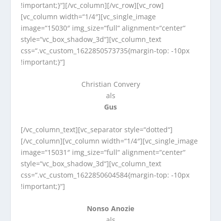
!important;}“][/vc_column][/vc_row][vc_row]
[vc_column width=“1/4″][vc_single_image
image=“15030″ img_size=“full“ alignment=“center“
style=“vc_box_shadow_3d“][vc_column_text
css=“.vc_custom_1622850573735{margin-top: -10px
!important;}“]
Christian Convery
als
Gus
[/vc_column_text][vc_separator style=“dotted“]
[/vc_column][vc_column width=“1/4″][vc_single_image
image=“15031″ img_size=“full“ alignment=“center“
style=“vc_box_shadow_3d“][vc_column_text
css=“.vc_custom_1622850604584{margin-top: -10px
!important;}“]
Nonso Anozie
als