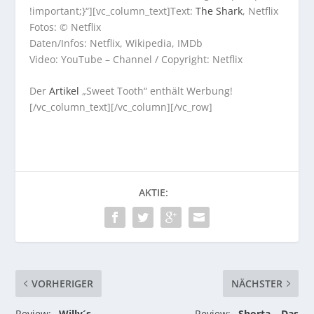
!important;}“][vc_column_text]Text:
The Shark
, Netflix
Fotos: © Netflix
Daten/Infos: Netflix, Wikipedia, IMDb
Video: YouTube – Channel / Copyright: Netflix
Der
Artikel
„Sweet Tooth“ enthält Werbung!
[/vc_column_text][/vc_column][/vc_row]
AKTIE:
VORHERIGER
NÄCHSTER
Review:
„Willy´s
Review:
„Shorta – Das