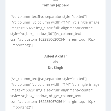
Tommy Jepperd
[/vc_column_text][vc_separator style=“dotted“]
[/vc_column][vc_column width=“1/4″][vc_single_image
image=“15027″ img_size=“full“ alignment=“center“
style=“vc_box_shadow_3d“][vc_column_text
css=“.vc_custom_1622850620034{margin-top: -10px
!important;}“]
Adeel Akhtar
als
Dr. Singh
[/vc_column_text][vc_separator style=“dotted“]
[/vc_column][vc_column width=“1/4″][vc_single_image
image=“15028″ img_size=“full“ alignment=“center“
style=“vc_box_shadow_3d“][vc_column_text
css=“.vc_custom_1622850670561{margin-top: -10px
!important;}“]