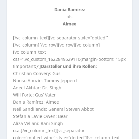
Dania Ramírez
als
Aimee
[/vc_column_text][vc_separator style=“dotted“]
[/vc_column][/vc_row][vc_row][vc_column]
[vc_column_text
css=“.vc_custom_1622849529110{margin-bottom: 15px
!important;}“]
Darsteller und ihre Rollen:
Christian Convery: Gus
Nonso Anozie: Tommy Jepperd
Adeel Akhtar: Dr. Singh
Will Forte: Gus’ Vater
Dania Ramírez: Aimee
Neil Sandilands: General Steven Abbot
Stefania LaVie Owen: Bear
Aliza Vellani: Rani Singh
u.a.[/vc_column_text][vc_separator
color=“mulled_wine“ style=“dotted“][vc_column_text