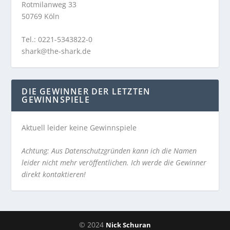
Rotmilanweg 33
50769 Köln
Tel.: 0221-5343822-0
shark@the-shark.de
DIE GEWINNER DER LETZTEN
GEWINNSPIELE
Aktuell leider keine Gewinnspiele
Achtung: Aus Datenschutzgründen kann ich die Namen
leider nicht mehr veröffentlichen. Ich werde die Gewinner
direkt kontaktieren!
© 2024
Nick Schuran