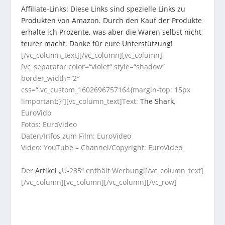
Affiliate-Links: Diese Links sind spezielle Links zu
Produkten von Amazon. Durch den Kauf der Produkte
erhalte ich Prozente, was aber die Waren selbst nicht
teurer macht. Danke für eure Unterstützung!
[/vc_column_text][/vc_column][vc_column]
[vc_separator color=“violet“ style=“shadow“
border_width=“2″
css=“.vc_custom_1602696757164{margin-top: 15px
!important;}“][vc_column_text]Text:
The Shark
,
EuroVido
Fotos: EuroVideo
Daten/Infos zum Film: EuroVideo
Video: YouTube – Channel/Copyright: EuroVideo
Der
Artikel
„U-235“ enthält Werbung![/vc_column_text]
[/vc_column][vc_column][/vc_column][/vc_row]