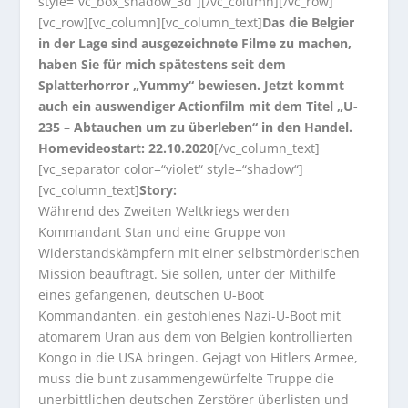
style=“vc_box_shadow_3d“][/vc_column][/vc_row]
[vc_row][vc_column][vc_column_text]
Das die Belgier
in der Lage sind ausgezeichnete Filme zu machen,
haben Sie für mich spätestens seit dem
Splatterhorror „Yummy“ bewiesen. Jetzt kommt
auch ein auswendiger Actionfilm mit dem Titel „U-
235 – Abtauchen um zu überleben“ in den Handel.
Homevideostart: 22.10.2020
[/vc_column_text]
[vc_separator color=“violet“ style=“shadow“]
[vc_column_text]
Story:
Während des Zweiten Weltkriegs werden
Kommandant Stan und eine Gruppe von
Widerstandskämpfern mit einer selbstmörderischen
Mission beauftragt. Sie sollen, unter der Mithilfe
eines gefangenen, deutschen U-Boot
Kommandanten, ein gestohlenes Nazi-U-Boot mit
atomarem Uran aus dem von Belgien kontrollierten
Kongo in die USA bringen. Gejagt von Hitlers Armee,
muss die bunt zusammengewürfelte Truppe die
unerbittlichen deutschen Zerstörer überlisten und