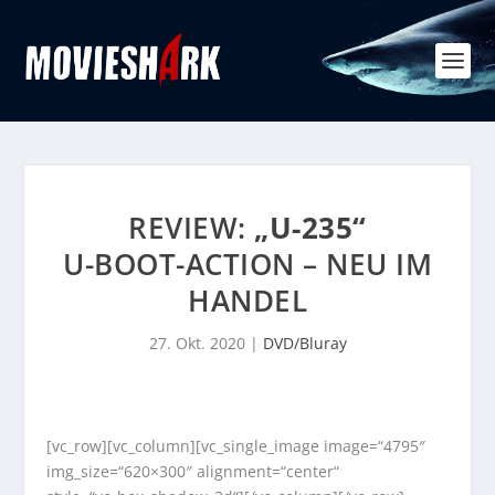
REVIEW:
„U-235“
U-BOOT-ACTION – NEU IM
HANDEL
27. Okt. 2020
|
DVD/Bluray
[vc_row][vc_column][vc_single_image image=“4795″
img_size=“620×300″ alignment=“center“