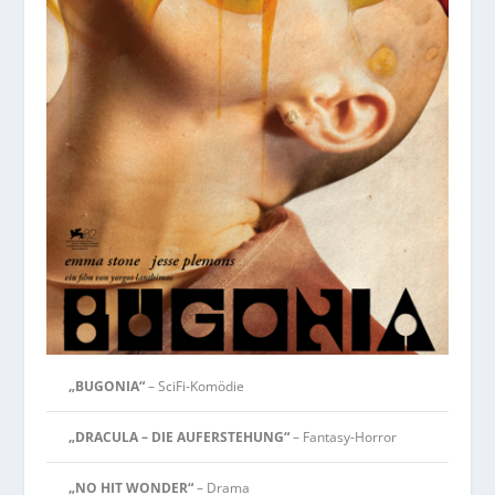
„BUGONIA“
– SciFi-Komödie
„DRACULA – DIE AUFERSTEHUNG“
– Fantasy-Horror
„NO HIT WONDER“
– Drama