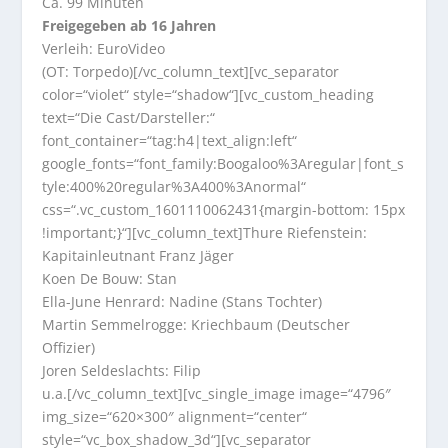
Ca. 99 Minuten
Freigegeben ab 16 Jahren
Verleih: EuroVideo
(OT: Torpedo)[/vc_column_text][vc_separator
color=“violet“ style=“shadow“][vc_custom_heading
text=“Die Cast/Darsteller:“
font_container=“tag:h4|text_align:left“
google_fonts=“font_family:Boogaloo%3Aregular|font_s
tyle:400%20regular%3A400%3Anormal“
css=“.vc_custom_1601110062431{margin-bottom: 15px
!important;}“][vc_column_text]Thure Riefenstein:
Kapitainleutnant Franz Jäger
Koen De Bouw: Stan
Ella-June Henrard: Nadine (Stans Tochter)
Martin Semmelrogge: Kriechbaum (Deutscher
Offizier)
Joren Seldeslachts: Filip
u.a.[/vc_column_text][vc_single_image image=“4796″
img_size=“620×300″ alignment=“center“
style=“vc_box_shadow_3d“][vc_separator