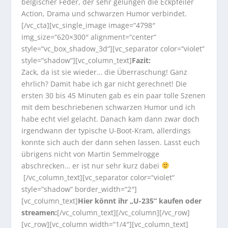
belgischer Feder, der sehr gelungen die Eckpfeiler
Action, Drama und schwarzen Humor verbindet.
[/vc_cta][vc_single_image image=“4798″
img_size=“620×300″ alignment=“center“
style=“vc_box_shadow_3d“][vc_separator color=“violet“
style=“shadow“][vc_column_text]
Fazit:
Zack, da ist sie wieder… die Überraschung! Ganz
ehrlich? Damit habe ich gar nicht gerechnet! Die
ersten 30 bis 45 Minuten gab es ein paar tolle Szenen
mit dem beschriebenen schwarzen Humor und ich
habe echt viel gelacht. Danach kam dann zwar doch
irgendwann der typische U-Boot-Kram, allerdings
konnte sich auch der dann sehen lassen. Lasst euch
übrigens nicht von Martin Semmelrogge
abschrecken… er ist nur sehr kurz dabei
[/vc_column_text][vc_separator color=“violet“
style=“shadow“ border_width=“2″]
[vc_column_text]
Hier könnt ihr „U-235“ kaufen oder
streamen:
[/vc_column_text][/vc_column][/vc_row]
[vc_row][vc_column width=“1/4″][vc_column_text]