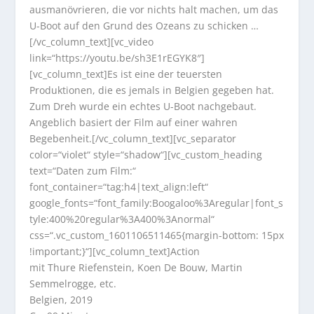
ausmanövrieren, die vor nichts halt machen, um das
U-Boot auf den Grund des Ozeans zu schicken …
[/vc_column_text][vc_video
link=“https://youtu.be/sh3E1rEGYK8″]
[vc_column_text]Es ist eine der teuersten
Produktionen, die es jemals in Belgien gegeben hat.
Zum Dreh wurde ein echtes U-Boot nachgebaut.
Angeblich basiert der Film auf einer wahren
Begebenheit.[/vc_column_text][vc_separator
color=“violet“ style=“shadow“][vc_custom_heading
text=“Daten zum Film:“
font_container=“tag:h4|text_align:left“
google_fonts=“font_family:Boogaloo%3Aregular|font_s
tyle:400%20regular%3A400%3Anormal“
css=“.vc_custom_1601106511465{margin-bottom: 15px
!important;}“][vc_column_text]Action
mit Thure Riefenstein, Koen De Bouw, Martin
Semmelrogge, etc.
Belgien, 2019