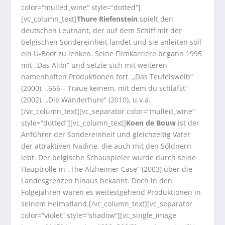
color=“mulled_wine“ style=“dotted“]
[vc_column_text]
Thure Riefenstein
spielt den
deutschen Leutnant, der auf dem Schiff mit der
belgischen Sondereinheit landet und sie anleiten soll
ein U-Boot zu lenken. Seine Filmkarriere begann 1995
mit „Das Alibi“ und setzte sich mit weiteren
namenhaften Produktionen fort. „Das Teufelsweib“
(2000), „666 – Traue keinem, mit dem du schläfst“
(2002), „Die Wanderhure“ (2010), u.v.a.
[/vc_column_text][vc_separator color=“mulled_wine“
style=“dotted“][vc_column_text]
Koen de Bouw
ist der
Anführer der Sondereinheit und gleichzeitig Vater
der attraktiven Nadine, die auch mit den Söldnern
lebt. Der belgische Schauspieler wurde durch seine
Hauptrolle in „The Alzheimer Case“ (2003) über die
Landesgrenzen hinaus bekannt. Doch in den
Folgejahren waren es weitestgehend Produktionen in
seinem Heimatland.[/vc_column_text][vc_separator
color=“violet“ style=“shadow“][vc_single_image