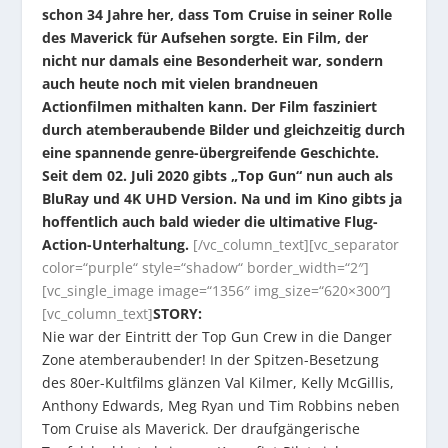
schon 34 Jahre her, dass Tom Cruise in seiner Rolle
des Maverick für Aufsehen sorgte. Ein Film, der
nicht nur damals eine Besonderheit war, sondern
auch heute noch mit vielen brandneuen
Actionfilmen mithalten kann. Der Film fasziniert
durch atemberaubende Bilder und gleichzeitig durch
eine spannende genre-übergreifende Geschichte.
Seit dem 02. Juli 2020 gibts „Top Gun“ nun auch als
BluRay und 4K UHD Version. Na und im Kino gibts ja
hoffentlich auch bald wieder die ultimative Flug-
Action-Unterhaltung.
[/vc_column_text][vc_separator
color=“purple“ style=“shadow“ border_width=“2″]
[vc_single_image image=“1356″ img_size=“620×300″]
[vc_column_text]
STORY:
Nie war der Eintritt der Top Gun Crew in die Danger
Zone atemberaubender! In der Spitzen-Besetzung
des 80er-Kultfilms glänzen Val Kilmer, Kelly McGillis,
Anthony Edwards, Meg Ryan und Tim Robbins neben
Tom Cruise als Maverick. Der draufgängerische