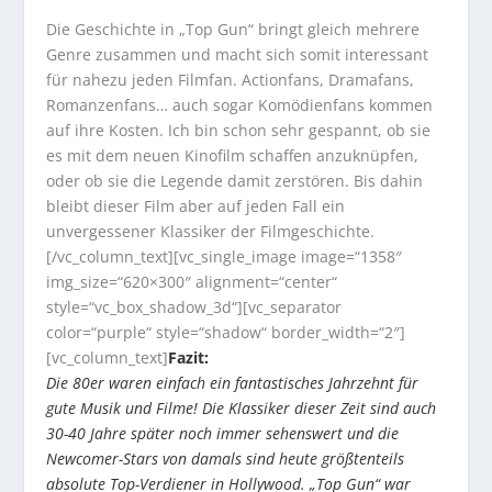
Die Geschichte in „Top Gun“ bringt gleich mehrere
Genre zusammen und macht sich somit interessant
für nahezu jeden Filmfan. Actionfans, Dramafans,
Romanzenfans… auch sogar Komödienfans kommen
auf ihre Kosten. Ich bin schon sehr gespannt, ob sie
es mit dem neuen Kinofilm schaffen anzuknüpfen,
oder ob sie die Legende damit zerstören. Bis dahin
bleibt dieser Film aber auf jeden Fall ein
unvergessener Klassiker der Filmgeschichte.
[/vc_column_text][vc_single_image image=“1358″
img_size=“620×300″ alignment=“center“
style=“vc_box_shadow_3d“][vc_separator
color=“purple“ style=“shadow“ border_width=“2″]
[vc_column_text]
Fazit:
Die 80er waren einfach ein fantastisches Jahrzehnt für
gute Musik und Filme! Die Klassiker dieser Zeit sind auch
30-40 Jahre später noch immer sehenswert und die
Newcomer-Stars von damals sind heute größtenteils
absolute Top-Verdiener in Hollywood. „Top Gun“ war