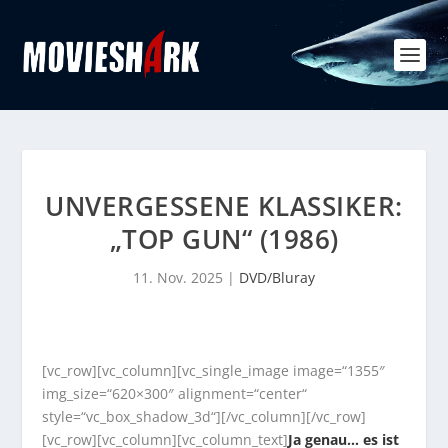
UNVERGESSENE KLASSIKER:
„TOP GUN“ (1986)
11. Nov. 2025
|
DVD/Bluray
[vc_row][vc_column][vc_single_image image=“1355″
img_size=“620×300″ alignment=“center“
style=“vc_box_shadow_3d“][/vc_column][/vc_row]
[vc_row][vc_column][vc_column_text]
Ja genau… es ist