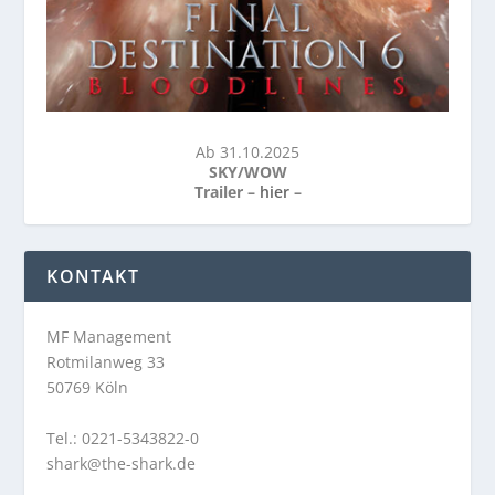
Ab 31.10.2025
SKY/WOW
Trailer –
hier
–
KONTAKT
MF Management
Rotmilanweg 33
50769 Köln
Tel.: 0221-5343822-0
shark@the-shark.de