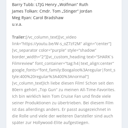
Barry Tubb: LTJG Henry „Wolfman“ Ruth
James Tolkan: Cmdr. Tom „Stinger“ Jordan
Meg Ryan: Carol Bradshaw
u.v.a.
Trailer:
[/vc_column_text][vc_video
link=“https://youtu.be/W-s_oZ7zF2M“ align=“center“]
[vc_separator color=“purple“ style=“shadow“
border_width=“2″][vc_custom_heading text=“SHARK´s
Filmreview“ font_container=“tag:h4|text_align:center“
google_fonts=“font_family:Boogaloo%3Aregular|font_s
tyle:400%20regular%3A400%3Anormal“]
[vc_column_text]Ich liebe diesen Film! Schon seit den
80ern gehört „Top Gun“ zu meinen All-Time-Favorites.
Ich bin wirklich kein Tom Cruise Fan und finde viele
seiner Produktionen zu übertrieben. Bei diesem Film
ist das allerdings anders. Er passt ausgezeichnet in
die Rolle und viele der weiteren Darsteller sind auch
später zur Hollywood-Elite aufgestiegen.