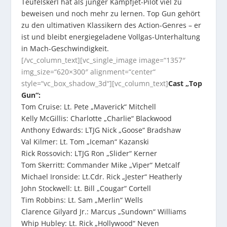
Teufelskerl hat als junger Kampfjet-Pilot viel zu
beweisen und noch mehr zu lernen. Top Gun gehört
zu den ultimativen Klassikern des Action-Genres – er
ist und bleibt energiegeladene Vollgas-Unterhaltung
in Mach-Geschwindigkeit.
[/vc_column_text][vc_single_image image=“1357″
img_size=“620×300″ alignment=“center“
style=“vc_box_shadow_3d“][vc_column_text]
Cast „Top
Gun“:
Tom Cruise: Lt. Pete „Maverick“ Mitchell
Kelly McGillis: Charlotte „Charlie“ Blackwood
Anthony Edwards: LTJG Nick „Goose“ Bradshaw
Val Kilmer: Lt. Tom „Iceman“ Kazanski
Rick Rossovich: LTJG Ron „Slider“ Kerner
Tom Skerritt: Commander Mike „Viper“ Metcalf
Michael Ironside: Lt.Cdr. Rick „Jester“ Heatherly
John Stockwell: Lt. Bill „Cougar“ Cortell
Tim Robbins: Lt. Sam „Merlin“ Wells
Clarence Gilyard Jr.: Marcus „Sundown“ Williams
Whip Hubley: Lt. Rick „Hollywood“ Neven