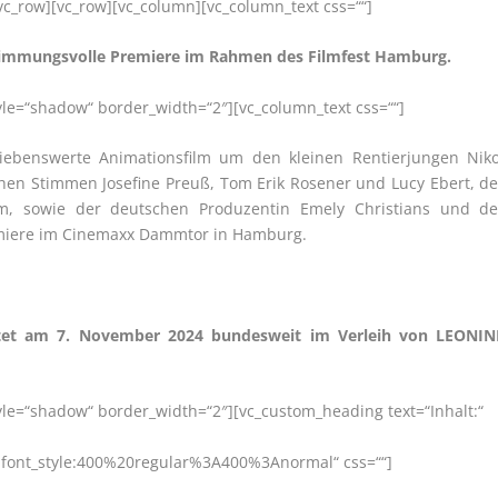
vc_row][vc_row][vc_column][vc_column_text css=““]
 Stimmungsvolle Premiere im Rahmen des Filmfest Hamburg.
tyle=“shadow“ border_width=“2″][vc_column_text css=““]
ebenswerte Animationsfilm um den kleinen Rentierjungen Niko
hen Stimmen Josefine Preuß, Tom Erik Rosener und Lucy Ebert, de
m, sowie der deutschen Produzentin Emely Christians und de
emiere im Cinemaxx Dammtor in Hamburg.
et am 7. November 2024 bundesweit im Verleih von LEONIN
tyle=“shadow“ border_width=“2″][vc_custom_heading text=“Inhalt:“
|font_style:400%20regular%3A400%3Anormal“ css=““]