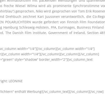
rzigen Animationsfilm mit packenden Wendungen und spannende
s freche Wiesel Wilma wird als prominente Synchronstimme vo
aphirblau“) gesprochen, Niko wird gesprochen von Tom Erik Rosener
und Drehbuch zeichnet Kari Juusonen verantwortlich, die Co-Regi
N POLARLICHTERN wurde gefördert von Finnish Film Foundation
g Hamburg Schleswig-Holstein, FFA, Eurimages, Business Finland 
nd, The Danish Film Institute, Government of Ireland, Section 481
[vc_column width=“1/4″][/vc_column][vc_column width=“1/4″]
n][vc_column width=“1/4″][/vc_column][vc_column][/vc_column]
r=“green“ style=“shadow“ border_width=“2″][vc_column_text
right: LEONINE
rlichtern“ enthält Werbung![/vc_column_text][/vc_column][/vc_row]