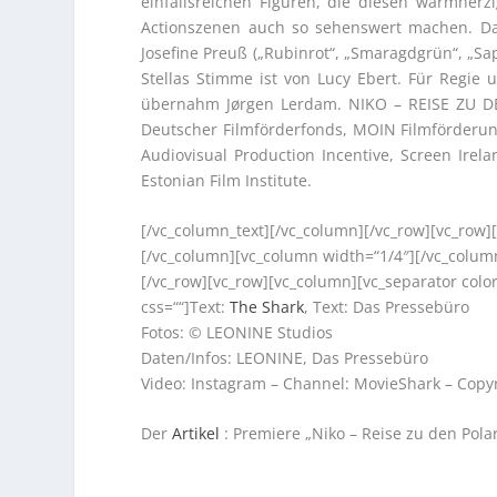
einfallsreichen Figuren, die diesen warmhe
Actionszenen auch so sehenswert machen. Da
Josefine Preuß („Rubinrot“, „Smaragdgrün“, „S
Stellas Stimme ist von Lucy Ebert. Für Regie 
übernahm Jørgen Lerdam. NIKO – REISE ZU DE
Deutscher Filmförderfonds, MOIN Filmförderun
Audiovisual Production Incentive, Screen Irela
Estonian Film Institute.
[/vc_column_text][/vc_column][/vc_row][vc_row]
[/vc_column][vc_column width=“1/4″][/vc_colum
[/vc_row][vc_row][vc_column][vc_separator colo
css=““]Text:
The Shark
, Text: Das Pressebüro
Fotos: © LEONINE Studios
Daten/Infos: LEONINE, Das Pressebüro
Video: Instagram – Channel: MovieShark – Copy
Der
Artikel
: Premiere „Niko – Reise zu den Pola