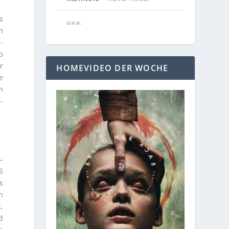
s
u.v.a.
m
-
o
r
HOMEVIDEO DER WOCHE
e
n
-
–
S
s
n
,
d