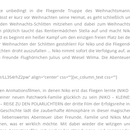
te unbedingt in die Fliegende Truppe des Weihnachtsmann
st er kurz vor Weihnachten seine Heimat, es geht schließlich u
nden Weihnachts-Schlitten mitziehen und dabei zum Weihnachts
h plötzlich taucht das Rentiermädchen Stella auf und macht Nik
und es beginnt ein heißer Kampf um den einzigen freien Platz bei de
 Weihnachten der Schlitten gestohlen! Für Niko und die Fliegend
chten droht auszufallen … Niko nimmt sofort die Verfolgung auf, a
en Freunde Flughörnchen Julius und Wiesel Wilma. Die Abenteuer
be/LL354rhZ2pw“ align=“center“ css=““][vc_column_text css=““]
en Animationsfilmen, in denen Niko erst das Fliegen lernte (NIKO 
einer neuen Patchwork-Familie glücklich zu sein (NIKO – KLEINE
REISE ZU DEN POLARLICHTERN der dritte Film der Erfolgsreihe in
eschichte lädt die zauberhafte Atmosphäre in dieser magische
n liebenswertes Abenteuer über Freunde, Familie und Nikos Mut
n, was er wirklich möchte. Mit dabei wieder die witzigen un