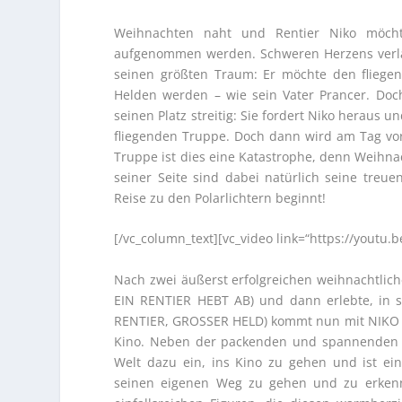
Weihnachten naht und Rentier Niko möch
aufgenommen werden. Schweren Herzens verläs
seinen größten Traum: Er möchte den fliege
Helden werden – wie sein Vater Prancer. Doc
seinen Platz streitig: Sie fordert Niko heraus 
fliegenden Truppe. Doch dann wird am Tag vor
Truppe ist dies eine Katastrophe, denn Weihna
seiner Seite sind dabei natürlich seine treu
Reise zu den Polarlichtern beginnt!
[/vc_column_text][vc_video link=“https://youtu.
Nach zwei äußerst erfolgreichen weihnachtlich
EIN RENTIER HEBT AB) und dann erlebte, in s
RENTIER, GROSSER HELD) kommt nun mit NIKO – 
Kino. Neben der packenden und spannenden G
Welt dazu ein, ins Kino zu gehen und ist ei
seinen eigenen Weg zu gehen und zu erkenne