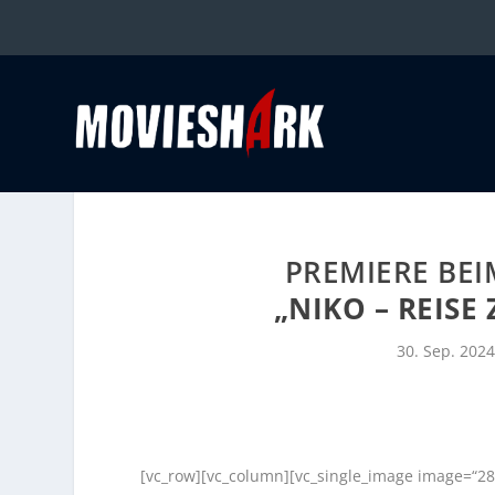
PREMIERE BEI
„NIKO – REISE
30. Sep. 2024
[vc_row][vc_column][vc_single_image image=“28