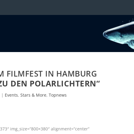
M FILMFEST IN HAMBURG
 ZU DEN POLARLICHTERN“
|
Events
,
Stars & More
,
Topnews
373″ img_size=“800×380″ alignment=“center“