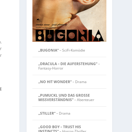
,
r
„BUGONIA“
– SciFi-Komödie
r
„DRACULA – DIE AUFERSTEHUNG“
–
Fantasy-Horror
„NO HIT WONDER“
– Drama
E
„PUMUCKL UND DAS GROSSE
MISSVERSTÄNDNIS“
– Abenteuer
„STILLER“
– Drama
„GOOD BOY – TRUST HIS
INSTINCTS“
– Horror-Thriller