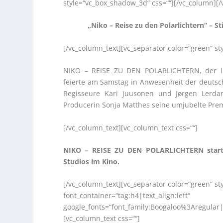
style=“vc_box_shadow_3d“ css=““][/vc_column][/
„Niko – Reise zu den Polarlichtern“ –
[/vc_column_text][vc_separator color=“green“ s
NIKO – REISE ZU DEN POLARLICHTERN, der li
feierte am Samstag in Anwesenheit der deutsc
Regisseure Kari Juusonen und Jørgen Lerda
Producerin Sonja Matthes seine umjubelte Pr
[/vc_column_text][vc_column_text css=““]
NIKO – REISE ZU DEN POLARLICHTERN start
Studios im Kino.
[/vc_column_text][vc_separator color=“green“ s
font_container=“tag:h4|text_align:left“
google_fonts=“font_family:Boogaloo%3Aregular
[vc_column_text css=““]