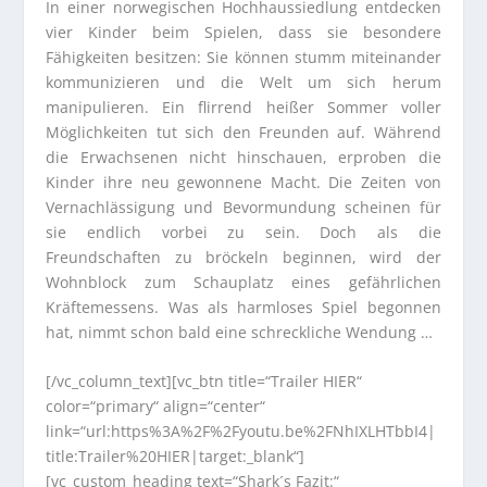
In einer norwegischen Hochhaussiedlung entdecken
vier Kinder beim Spielen, dass sie besondere
Fähigkeiten besitzen: Sie können stumm miteinander
kommunizieren und die Welt um sich herum
manipulieren. Ein flirrend heißer Sommer voller
Möglichkeiten tut sich den Freunden auf. Während
die Erwachsenen nicht hinschauen, erproben die
Kinder ihre neu gewonnene Macht. Die Zeiten von
Vernachlässigung und Bevormundung scheinen für
sie endlich vorbei zu sein. Doch als die
Freundschaften zu bröckeln beginnen, wird der
Wohnblock zum Schauplatz eines gefährlichen
Kräftemessens. Was als harmloses Spiel begonnen
hat, nimmt schon bald eine schreckliche Wendung …
[/vc_column_text][vc_btn title=“Trailer HIER“
color=“primary“ align=“center“
link=“url:https%3A%2F%2Fyoutu.be%2FNhIXLHTbbI4|
title:Trailer%20HIER|target:_blank“]
[vc_custom_heading text=“Shark´s Fazit:“