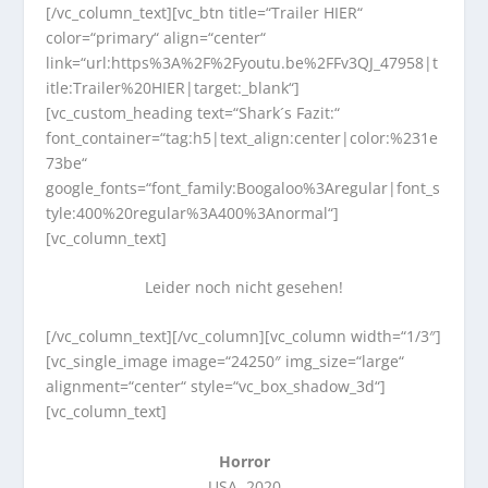
[/vc_column_text][vc_btn title=“Trailer HIER“
color=“primary“ align=“center“
link=“url:https%3A%2F%2Fyoutu.be%2FFv3QJ_47958|t
itle:Trailer%20HIER|target:_blank“]
[vc_custom_heading text=“Shark´s Fazit:“
font_container=“tag:h5|text_align:center|color:%231e
73be“
google_fonts=“font_family:Boogaloo%3Aregular|font_s
tyle:400%20regular%3A400%3Anormal“]
[vc_column_text]
Leider noch nicht gesehen!
[/vc_column_text][/vc_column][vc_column width=“1/3″]
[vc_single_image image=“24250″ img_size=“large“
alignment=“center“ style=“vc_box_shadow_3d“]
[vc_column_text]
Horror
USA, 2020