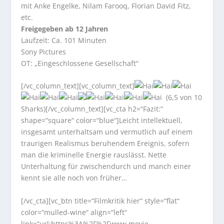
mit Anke Engelke, Nilam Farooq, Florian David Fitz,
etc.
Freigegeben ab 12 Jahren
Laufzeit: Ca. 101 Minuten
Sony Pictures
OT: „Eingeschlossene Gesellschaft“
[/vc_column_text][vc_column_text]
(6,5 von 10
Sharks)[/vc_column_text][vc_cta h2=“Fazit:“
shape=“square“ color=“blue“]Leicht intellektuell,
insgesamt unterhaltsam und vermutlich auf einem
traurigen Realismus beruhendem Ereignis, sofern
man die kriminelle Energie rauslässt. Nette
Unterhaltung für zwischendurch und manch einer
kennt sie alle noch von früher…
[/vc_cta][vc_btn title=“Filmkritik hier“ style=“flat“
color=“mulled-wine“ align=“left“
link=“url:https%3A%2F%2Fwww.movie-