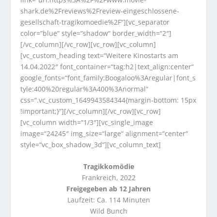
shark.de%2Freviews%2Freview-eingeschlossene-
gesellschaft-tragikomoedie%2F“][vc_separator
color=“blue“ style=“shadow“ border_width=“2″]
[/vc_column][/vc_row][vc_row][vc_column]
[vc_custom_heading text=“Weitere Kinostarts am
14.04.2022″ font_container=“tag:h2|text_align:center“
google_fonts=“font_family:Boogaloo%3Aregular|font_s
tyle:400%20regular%3A400%3Anormal“
css=“.vc_custom_1649943584344{margin-bottom: 15px
!important;}“][/vc_column][/vc_row][vc_row]
[vc_column width=“1/3″][vc_single_image
image=“24245″ img_size=“large“ alignment=“center“
style=“vc_box_shadow_3d“][vc_column_text]
Tragikkomödie
Frankreich, 2022
Freigegeben ab 12 Jahren
Laufzeit: Ca. 114 Minuten
Wild Bunch