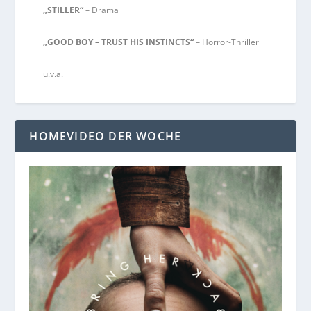
„STILLER“
– Drama
„GOOD BOY – TRUST HIS INSTINCTS“
– Horror-Thriller
u.v.a.
HOMEVIDEO DER WOCHE