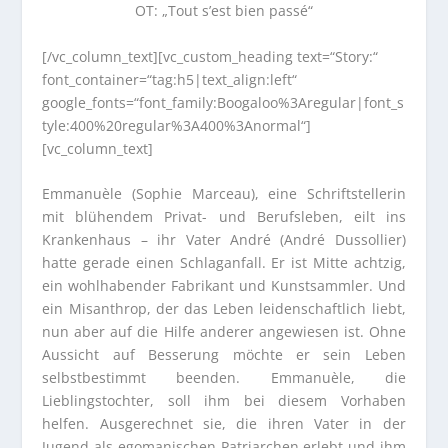
OT: „Tout s’est bien passé“
[/vc_column_text][vc_custom_heading text=“Story:“
font_container=“tag:h5|text_align:left“
google_fonts=“font_family:Boogaloo%3Aregular|font_s
tyle:400%20regular%3A400%3Anormal“]
[vc_column_text]
Emmanuèle (Sophie Marceau), eine Schriftstellerin
mit blühendem Privat- und Berufsleben, eilt ins
Krankenhaus – ihr Vater André (André Dussollier)
hatte gerade einen Schlaganfall. Er ist Mitte achtzig,
ein wohlhabender Fabrikant und Kunstsammler. Und
ein Misanthrop, der das Leben leidenschaftlich liebt,
nun aber auf die Hilfe anderer angewiesen ist. Ohne
Aussicht auf Besserung möchte er sein Leben
selbstbestimmt beenden. Emmanuèle, die
Lieblingstochter, soll ihm bei diesem Vorhaben
helfen. Ausgerechnet sie, die ihren Vater in der
Jugend als egomanischen Patriarchen erlebt und ihm