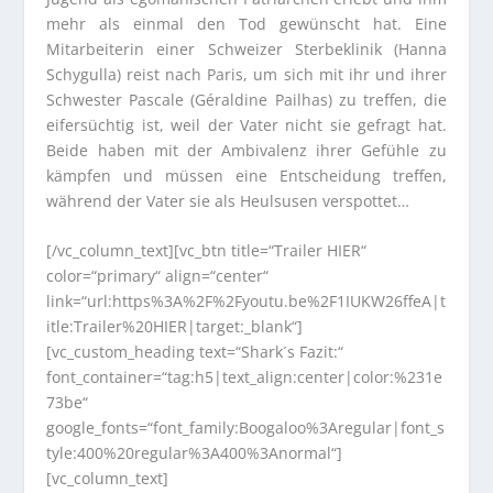
mehr als einmal den Tod gewünscht hat. Eine
Mitarbeiterin einer Schweizer Sterbeklinik (Hanna
Schygulla) reist nach Paris, um sich mit ihr und ihrer
Schwester Pascale (Géraldine Pailhas) zu treffen, die
eifersüchtig ist, weil der Vater nicht sie gefragt hat.
Beide haben mit der Ambivalenz ihrer Gefühle zu
kämpfen und müssen eine Entscheidung treffen,
während der Vater sie als Heulsusen verspottet…
[/vc_column_text][vc_btn title=“Trailer HIER“
color=“primary“ align=“center“
link=“url:https%3A%2F%2Fyoutu.be%2F1IUKW26ffeA|t
itle:Trailer%20HIER|target:_blank“]
[vc_custom_heading text=“Shark´s Fazit:“
font_container=“tag:h5|text_align:center|color:%231e
73be“
google_fonts=“font_family:Boogaloo%3Aregular|font_s
tyle:400%20regular%3A400%3Anormal“]
[vc_column_text]