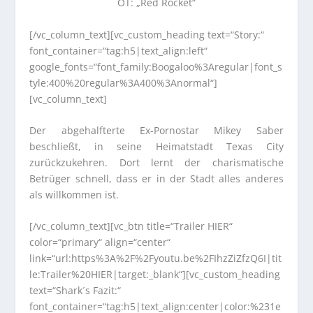
OT: „Red Rocket“
[/vc_column_text][vc_custom_heading text=“Story:“
font_container=“tag:h5|text_align:left“
google_fonts=“font_family:Boogaloo%3Aregular|font_s
tyle:400%20regular%3A400%3Anormal“]
[vc_column_text]
Der abgehalfterte Ex-Pornostar Mikey Saber
beschließt, in seine Heimatstadt Texas City
zurückzukehren. Dort lernt der charismatische
Betrüger schnell, dass er in der Stadt alles anderes
als willkommen ist.
[/vc_column_text][vc_btn title=“Trailer HIER“
color=“primary“ align=“center“
link=“url:https%3A%2F%2Fyoutu.be%2FIhzZiZfzQ6I|tit
le:Trailer%20HIER|target:_blank“][vc_custom_heading
text=“Shark´s Fazit:“
font_container=“tag:h5|text_align:center|color:%231e