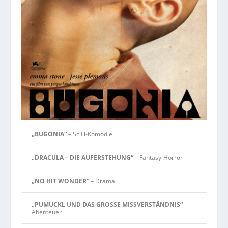
„BUGONIA“
– SciFi-Komödie
„DRACULA – DIE AUFERSTEHUNG“
– Fantasy-Horror
„NO HIT WONDER“
– Drama
„PUMUCKL UND DAS GROSSE MISSVERSTÄNDNIS“
–
Abenteuer