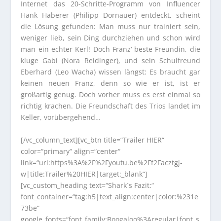
Internet das 20-Schritte-Programm von Influencer
Hank Haberer (Philipp Dornauer) entdeckt, scheint
die Lösung gefunden: Man muss nur trainiert sein,
weniger lieb, sein Ding durchziehen und schon wird
man ein echter Kerl! Doch Franz‘ beste Freundin, die
kluge Gabi (Nora Reidinger), und sein Schulfreund
Eberhard (Leo Wacha) wissen längst: Es braucht gar
keinen neuen Franz, denn so wie er ist, ist er
großartig genug. Doch vorher muss es erst einmal so
richtig krachen. Die Freundschaft des Trios landet im
Keller, vorübergehend…
[/vc_column_text][vc_btn title=“Trailer HIER“
color=“primary“ align=“center“
link=“url:https%3A%2F%2Fyoutu.be%2Ff2Facztgj-
w|title:Trailer%20HIER|target:_blank“]
[vc_custom_heading text=“Shark´s Fazit:“
font_container=“tag:h5|text_align:center|color:%231e
73be“
google_fonts=“font_family:Boogaloo%3Aregular|font_s