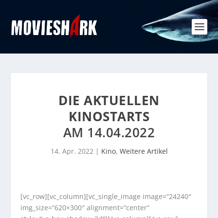
DIE AKTUELLEN
KINOSTARTS
AM 14.04.2022
14. Apr. 2022
|
Kino
,
Weitere Artikel
[vc_row][vc_column][vc_single_image image=“24240″
img_size=“620×300″ alignment=“center“