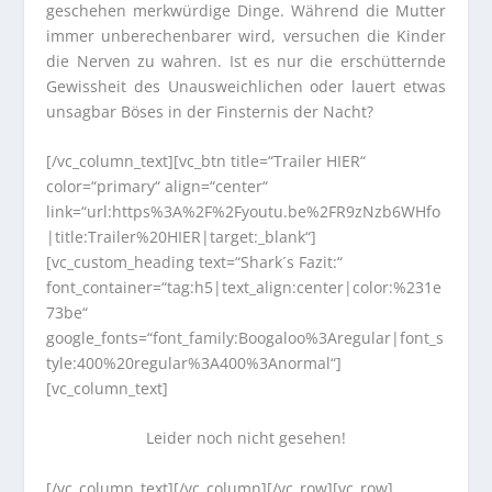
geschehen merkwürdige Dinge. Während die Mutter
immer unberechenbarer wird, versuchen die Kinder
die Nerven zu wahren. Ist es nur die erschütternde
Gewissheit des Unausweichlichen oder lauert etwas
unsagbar Böses in der Finsternis der Nacht?
[/vc_column_text][vc_btn title=“Trailer HIER“
color=“primary“ align=“center“
link=“url:https%3A%2F%2Fyoutu.be%2FR9zNzb6WHfo
|title:Trailer%20HIER|target:_blank“]
[vc_custom_heading text=“Shark´s Fazit:“
font_container=“tag:h5|text_align:center|color:%231e
73be“
google_fonts=“font_family:Boogaloo%3Aregular|font_s
tyle:400%20regular%3A400%3Anormal“]
[vc_column_text]
Leider noch nicht gesehen!
[/vc_column_text][/vc_column][/vc_row][vc_row]