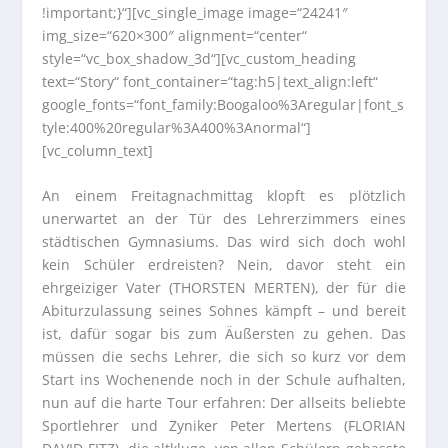
!important;}“][vc_single_image image=“24241″
img_size=“620×300″ alignment=“center“
style=“vc_box_shadow_3d“][vc_custom_heading
text=“Story“ font_container=“tag:h5|text_align:left“
google_fonts=“font_family:Boogaloo%3Aregular|font_s
tyle:400%20regular%3A400%3Anormal“]
[vc_column_text]
An einem Freitagnachmittag klopft es plötzlich
unerwartet an der Tür des Lehrerzimmers eines
städtischen Gymnasiums. Das wird sich doch wohl
kein Schüler erdreisten? Nein, davor steht ein
ehrgeiziger Vater (THORSTEN MERTEN), der für die
Abiturzulassung seines Sohnes kämpft – und bereit
ist, dafür sogar bis zum Äußersten zu gehen. Das
müssen die sechs Lehrer, die sich so kurz vor dem
Start ins Wochenende noch in der Schule aufhalten,
nun auf die harte Tour erfahren: Der allseits beliebte
Sportlehrer und Zyniker Peter Mertens (FLORIAN