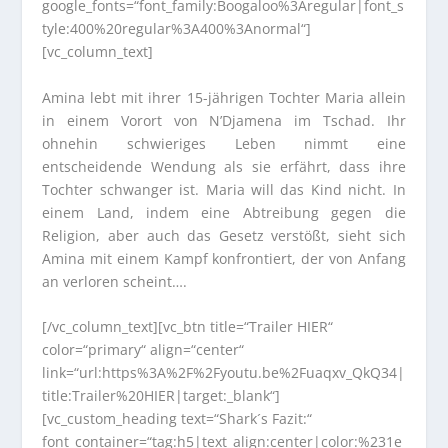
google_fonts=“font_family:Boogaloo%3Aregular|font_s
tyle:400%20regular%3A400%3Anormal“]
[vc_column_text]
Amina lebt mit ihrer 15-jährigen Tochter Maria allein
in einem Vorort von N’Djamena im Tschad. Ihr
ohnehin schwieriges Leben nimmt eine
entscheidende Wendung als sie erfährt, dass ihre
Tochter schwanger ist. Maria will das Kind nicht. In
einem Land, indem eine Abtreibung gegen die
Religion, aber auch das Gesetz verstößt, sieht sich
Amina mit einem Kampf konfrontiert, der von Anfang
an verloren scheint….
[/vc_column_text][vc_btn title=“Trailer HIER“
color=“primary“ align=“center“
link=“url:https%3A%2F%2Fyoutu.be%2Fuaqxv_QkQ34|
title:Trailer%20HIER|target:_blank“]
[vc_custom_heading text=“Shark´s Fazit:“
font_container=“tag:h5|text_align:center|color:%231e