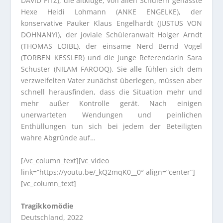
DAVID FITZ), die altkluge, von allen Schülern gehasste
Hexe Heidi Lohmann (ANKE ENGELKE), der
konservative Pauker Klaus Engelhardt (JUSTUS VON
DOHNANYI), der joviale Schüleranwalt Holger Arndt
(THOMAS LOIBL), der einsame Nerd Bernd Vogel
(TORBEN KESSLER) und die junge Referendarin Sara
Schuster (NILAM FAROOQ). Sie alle fühlen sich dem
verzweifelten Vater zunächst überlegen, müssen aber
schnell herausfinden, dass die Situation mehr und
mehr außer Kontrolle gerät. Nach einigen
unerwarteten Wendungen und peinlichen
Enthüllungen tun sich bei jedem der Beteiligten
wahre Abgründe auf…
[/vc_column_text][vc_video
link=“https://youtu.be/_kQ2mqK0__0″ align=“center“]
[vc_column_text]
Tragikkomödie
Deutschland, 2022