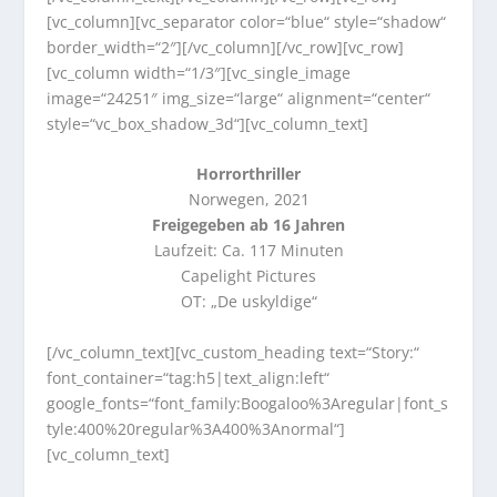
[vc_column][vc_separator color=“blue“ style=“shadow“
border_width=“2″][/vc_column][/vc_row][vc_row]
[vc_column width=“1/3″][vc_single_image
image=“24251″ img_size=“large“ alignment=“center“
style=“vc_box_shadow_3d“][vc_column_text]
Horrorthriller
Norwegen, 2021
Freigegeben ab 16 Jahren
Laufzeit: Ca. 117 Minuten
Capelight Pictures
OT: „De uskyldige“
[/vc_column_text][vc_custom_heading text=“Story:“
font_container=“tag:h5|text_align:left“
google_fonts=“font_family:Boogaloo%3Aregular|font_s
tyle:400%20regular%3A400%3Anormal“]
[vc_column_text]