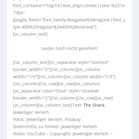
font_container=“tag:h5|text_align:center|color:%231e
73be“
google_fonts=“font_family:Boogaloo%3Aregular|font_s
tyle:400%20regular%3A400%3Anormal“]
[vc_column_text]
Leider noch nicht gesehen!
[/vc_column_text][vc_separator style=“dashed“
border_width=“2″][/vc_column][vc_column
width=“1/3″][/vc_column][vc_column width=“1/3″]
[/vc_column][/vc_row][vc_row][vc_column]
[vc_separator color=“blue“ style=“shadow“
border_width=“2″][/vc_column][/vc_row][vc_row]
[vc_column][vc_column_text]Text:
The Shark
,
jeweiliger Verleih
Fotos: Jeweiliger Verleih, Pixabay
Daten/Infos zu Filmen: Jeweiliger Verleih
Video: YouTube – Copyright: Jeweiliger Verleih –