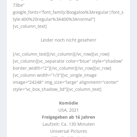
73be“
google_fonts=“font_family:Boogaloo%3Aregular|font_s
tyle:400%20regular%3A400%3Anormal“]
[vc_column_text]
Leider noch nicht gesehen!
[/vc_column_text][/vc_column][/vc_row][vc_row]
[vc_column][vc_separator color=“blue“ style=“shadow“
border_width=“2″][/vc_column][/vc_row][vc_row]
[vc_column width=“1/3″][vc_single_image
image=“24248″ img_size=“large“ alignment=“center“
style=“vc_box_shadow_3d“][vc_column_text]
Komödie
USA, 2021
Freigegeben ab 16 Jahren
Laufzeit: Ca. 130 Minuten
Universal Pictures