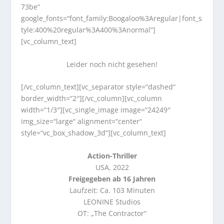
73be“
google_fonts=“font_family:Boogaloo%3Aregular|font_s
tyle:400%20regular%3A400%3Anormal“]
[vc_column_text]
Leider noch nicht gesehen!
[/vc_column_text][vc_separator style=“dashed“
border_width=“2″][/vc_column][vc_column
width=“1/3″][vc_single_image image=“24249″
img_size=“large“ alignment=“center“
style=“vc_box_shadow_3d“][vc_column_text]
Action-Thriller
USA, 2022
Freigegeben ab 16 Jahren
Laufzeit: Ca. 103 Minuten
LEONINE Studios
OT: „The Contractor“