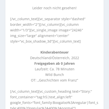
Leider noch nicht gesehen!
[/vc_column_text][vc_separator style=“dashed“
border_width=“2″][/vc_column][vc_column
width=“1/3″][vc_single_image image=“24246″
img_size=“large“ alignment=“center“
style=“vc_box_shadow_3d“][vc_column_text]
Kinderabenteuer
Deutschland/Österreich, 2022
Freigegeben ab 0 Jahren
Laufzeit: Ca. 78 Minuten
Wild Bunch
OT: „Geschichten vom Franz“
[/vc_column_text][vc_custom_heading text=“Story:“
font_container=“tag:h5|text_align:left“
google_fonts=“font_family:Boogaloo%3Aregular|font_s
tyle:400%20regular%3A400%3Anormal“]