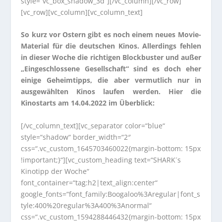
style=“vc_box_shadow_3d“][/vc_column][/vc_row]
[vc_row][vc_column][vc_column_text]
So kurz vor Ostern gibt es noch einem neues Movie-
Material für die deutschen Kinos. Allerdings fehlen
in dieser Woche die richtigen Blockbuster und außer
„Eingeschlossene Gesellschaft“ sind es doch eher
einige Geheimtipps, die aber vermutlich nur in
ausgewählten Kinos laufen werden. Hier die
Kinostarts am 14.04.2022 im Überblick:
[/vc_column_text][vc_separator color=“blue“
style=“shadow“ border_width=“2″
css=“.vc_custom_1645703460022{margin-bottom: 15px
!important;}“][vc_custom_heading text=“SHARK´s
Kinotipp der Woche“
font_container=“tag:h2|text_align:center“
google_fonts=“font_family:Boogaloo%3Aregular|font_s
tyle:400%20regular%3A400%3Anormal“
css=“.vc_custom_1594288446432{margin-bottom: 15px