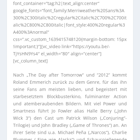
font_container=“tag:h2|text_align:center“
google_fonts=“font_family:Merriweather%20Sans%3A
300%2C300italic%2Cregular%2Citalic%2C700%2C700it
alic%2C800%2C800italic|font_style:400%20regular%3
A400%3Anormal“
css=“.vc_custom_1639415748120{margin-bottom: 15px
!important;}“][vc_video link=“https://youtu.be/-
TjYsHN9Ys4″ el_width=“80″ align=“center“]
[vc_column_text]
Nach „The Day after Tomorrow“ und “2012” kommt
Roland Emmerich zurück zu dem Genre, für das ihn
seine Fans am meisten lieben, und begeistert mit
starbesetztem Blockbusterkino, fulminanter Action
und atemberaubenden Bildern. Mit viel Power und
Smartness führt Jo Fowler alias Halle Berry („John
Wick 3“) den Cast um Patrick Wilson („Conjuring“-
Trilogie) und John Bradley („Game of Thrones“) an. An
ihrer Seite sind u.a. Michael Peña („Narcos“), Charlie
Plummer („Eine wie Alaska“) und Schauspiellegende