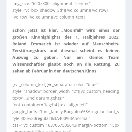
img_size=“620×300″ alignment=“center“
style=“vc_box_shadow_3d“][/vc_column][/vc_row]
[vc_row][vc_column][vc_column_text]
Schon jetzt ist klar, „Moonfall“ wird eines der
großen Kinohighlights des 1. Halbjahres 2022.
Roland Emmerich ist wieder auf Menschheits-
Zerstörungskurs und diesmal scheint es keinen
Ausweg zu geben. Nur ein kleines Team
Wissenschaftler glaubt noch an die Rettung. Zu
sehen ab Februar in den deutschen Kinos.
[/vc_column_text][vc_separator color=“blue“
style=“shadow“ border_width=“2″][vc_custom_heading
text=“…und darum gehts:“
font_container=“tag:h4|text_align:left“
google_fonts=“font_family:Boogaloo%3Aregular|font_s
tyle:400%20regular%3A400%3Anormal“
css=“.vc_custom_1637057535643{margin-bottom: 15px
!important;}“][vc_column_text]