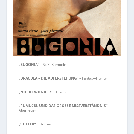
„BUGONIA“
– SciFi-Komödie
„DRACULA – DIE AUFERSTEHUNG“
– Fantasy-Horror
„NO HIT WONDER“
– Drama
„PUMUCKL UND DAS GROSSE MISSVERSTÄNDNIS“
–
Abenteuer
„STILLER“
– Drama