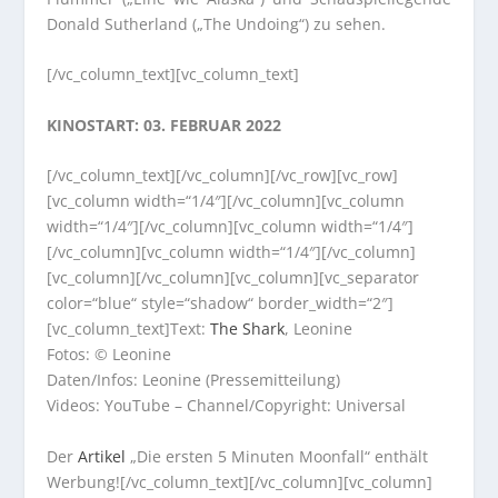
Donald Sutherland („The Undoing“) zu sehen.
[/vc_column_text][vc_column_text]
KINOSTART: 03. FEBRUAR 2022
[/vc_column_text][/vc_column][/vc_row][vc_row]
[vc_column width=“1/4″][/vc_column][vc_column
width=“1/4″][/vc_column][vc_column width=“1/4″]
[/vc_column][vc_column width=“1/4″][/vc_column]
[vc_column][/vc_column][vc_column][vc_separator
color=“blue“ style=“shadow“ border_width=“2″]
[vc_column_text]Text:
The Shark
, Leonine
Fotos: © Leonine
Daten/Infos: Leonine (Pressemitteilung)
Videos: YouTube – Channel/Copyright: Universal
Der
Artikel
„Die ersten 5 Minuten Moonfall“ enthält
Werbung![/vc_column_text][/vc_column][vc_column]