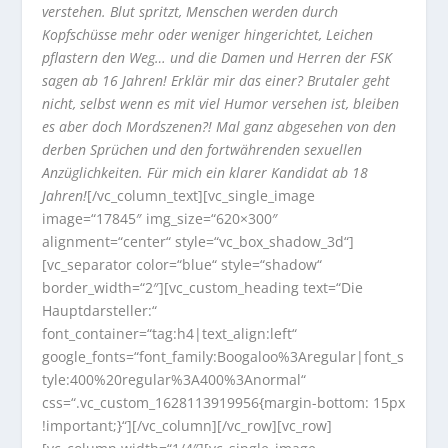
verstehen. Blut spritzt, Menschen werden durch
Kopfschüsse mehr oder weniger hingerichtet, Leichen
pflastern den Weg… und die Damen und Herren der FSK
sagen ab 16 Jahren! Erklär mir das einer? Brutaler geht
nicht, selbst wenn es mit viel Humor versehen ist, bleiben
es aber doch Mordszenen?! Mal ganz abgesehen von den
derben Sprüchen und den fortwährenden sexuellen
Anzüglichkeiten. Für mich ein klarer Kandidat ab 18
Jahren!
[/vc_column_text][vc_single_image
image=“17845″ img_size=“620×300″
alignment=“center“ style=“vc_box_shadow_3d“]
[vc_separator color=“blue“ style=“shadow“
border_width=“2″][vc_custom_heading text=“Die
Hauptdarsteller:“
font_container=“tag:h4|text_align:left“
google_fonts=“font_family:Boogaloo%3Aregular|font_s
tyle:400%20regular%3A400%3Anormal“
css=“.vc_custom_1628113919956{margin-bottom: 15px
!important;}“][/vc_column][/vc_row][vc_row]