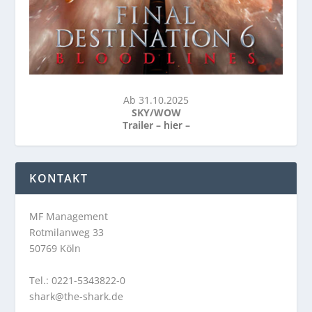
Ab 31.10.2025
SKY/WOW
Trailer –
hier
–
KONTAKT
MF Management
Rotmilanweg 33
50769 Köln
Tel.: 0221-5343822-0
shark@the-shark.de