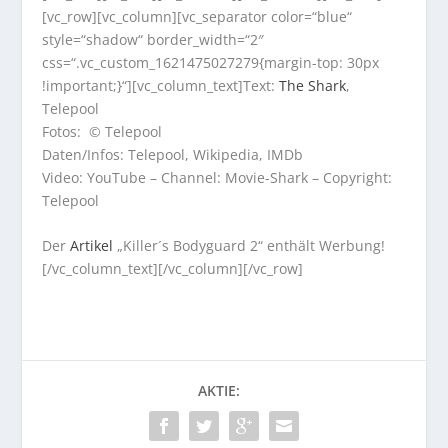
[vc_row][vc_column][vc_separator color=“blue“
style=“shadow“ border_width=“2″
css=“.vc_custom_1621475027279{margin-top: 30px
!important;}“][vc_column_text]Text:
The Shark
,
Telepool
Fotos: © Telepool
Daten/Infos: Telepool, Wikipedia, IMDb
Video: YouTube – Channel: Movie-Shark – Copyright:
Telepool
Der
Artikel
„Killer´s Bodyguard 2“ enthält Werbung!
[/vc_column_text][/vc_column][/vc_row]
AKTIE: