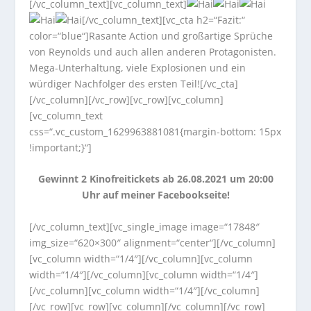
[/vc_column_text][vc_column_text]
[/vc_column_text][vc_cta h2=“Fazit:“
color=“blue“]Rasante Action und großartige Sprüche
von Reynolds und auch allen anderen Protagonisten.
Mega-Unterhaltung, viele Explosionen und ein
würdiger Nachfolger des ersten Teil![/vc_cta]
[/vc_column][/vc_row][vc_row][vc_column]
[vc_column_text
css=“.vc_custom_1629963881081{margin-bottom: 15px
!important;}“]
Gewinnt 2 Kinofreitickets ab 26.08.2021 um 20:00
Uhr auf meiner Facebookseite!
[/vc_column_text][vc_single_image image=“17848″
img_size=“620×300″ alignment=“center“][/vc_column]
[vc_column width=“1/4″][/vc_column][vc_column
width=“1/4″][/vc_column][vc_column width=“1/4″]
[/vc_column][vc_column width=“1/4″][/vc_column]
[/vc_row][vc_row][vc_column][/vc_column][/vc_row]