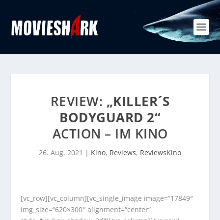
REVIEW:
„KILLER´S
BODYGUARD 2“
ACTION – IM KINO
26. Aug. 2021
|
Kino
,
Reviews
,
ReviewsKino
[vc_row][vc_column][vc_single_image image=“17849″
img_size=“620×300″ alignment=“center“