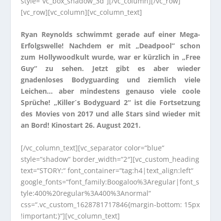
style=“vc_box_shadow_3d“][/vc_column][/vc_row]
[vc_row][vc_column][vc_column_text]
Ryan Reynolds schwimmt gerade auf einer Mega-
Erfolgswelle! Nachdem er mit „Deadpool“ schon
zum Hollywoodkult wurde, war er kürzlich in „Free
Guy“ zu sehen. Jetzt gibt es aber wieder
gnadenloses Bodyguarding und ziemlich viele
Leichen… aber mindestens genauso viele coole
Sprüche! „Killer´s Bodyguard 2“ ist die Fortsetzung
des Movies von 2017 und alle Stars sind wieder mit
an Bord! Kinostart 26. August 2021.
[/vc_column_text][vc_separator color=“blue“
style=“shadow“ border_width=“2″][vc_custom_heading
text=“STORY:“ font_container=“tag:h4|text_align:left“
google_fonts=“font_family:Boogaloo%3Aregular|font_s
tyle:400%20regular%3A400%3Anormal“
css=“.vc_custom_1628781717846{margin-bottom: 15px
!important;}“][vc_column_text]