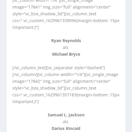
[vc_column width=“1/4″][vc_single_image
image=“17841″ img_size=“full“ alignment=“center“
style=“vc_box_shadow_3d“][vc_column_text
css=“.vc_custom_1629961339096{margin-bottom: 15px
!important;}“]
Ryan Reynolds
als
Michael Bryce
[/vc_column_text][vc_separator style=“dashed“]
[/vc_column][vc_column width=“1/4″][vc_single_image
image=“17842″ img_size=“full“ alignment=“center“
style=“vc_box_shadow_3d“][vc_column_text
css=“.vc_custom_1629961357183{margin-bottom: 15px
!important;}“]
Samuel L. Jackson
als
Darius Kincaid