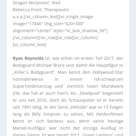
Dragan Mićanović: Vlad
Rebecca Front: Therapeutin
u.v.a.[/vc_column_text][vc_single_image
image=“17846″ img_size=“620×300″
alignment=“center“ style=“vc_box_shadow_3d“]
[/vc_column][/vc_row][vc_row][vc_column]
[vc_column_text]
Ryan Reynolds
ist, wie schon im ersten Teil 2017, der
Bodyguard Michael Bryce und damit die Hauptfigur in
„Killer´s Bodyguard“. Man kennt den Hollywood-Star
normalerweise in einem rot-schwarzen
Superheldenanzug und ziemlich losen Mundwerk
(Ok, das hat er auch hier!). Als „Deadpool“ begeistert
er uns seit 2016, doch als Schauspieler ist er bereits
seit 1991 tätig. In der Serie „Hillside“ war er 13 Folgen
lang als Billy Simpson zu sehen. Mit Heldenfilmen
kennt er sich bestens aus, denn seine heutige
Marvel-Kultfigur war nicht der einzige Ausflug in
dieses Genre. Er war bereit 2011 „Green Lantern“ und