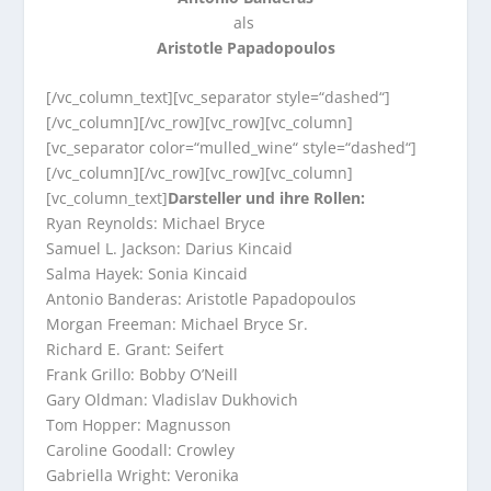
als
Aristotle Papadopoulos
[/vc_column_text][vc_separator style=“dashed“]
[/vc_column][/vc_row][vc_row][vc_column]
[vc_separator color=“mulled_wine“ style=“dashed“]
[/vc_column][/vc_row][vc_row][vc_column]
[vc_column_text]
Darsteller und ihre Rollen:
Ryan Reynolds: Michael Bryce
Samuel L. Jackson: Darius Kincaid
Salma Hayek: Sonia Kincaid
Antonio Banderas: Aristotle Papadopoulos
Morgan Freeman: Michael Bryce Sr.
Richard E. Grant: Seifert
Frank Grillo: Bobby O’Neill
Gary Oldman: Vladislav Dukhovich
Tom Hopper: Magnusson
Caroline Goodall: Crowley
Gabriella Wright: Veronika