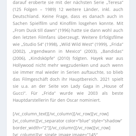
darauf eroberte sie mit der nächsten Serie „Teresa“
(125 Folgen – 1989) 12 weitere Länder, inkl. auch
Deutschland. Keine Frage, dass es danach auch in
Sachen Spielfilm und Kinofilm losgehen konnte. Mit
„From Dusk till dawn“ (1996) hatte sie dann wohl auch
den letzten Filmfans überzeugt. Weitere Erfolgsfilme
wie „Studio 54“ (1998), „Wild Wild West“ (1999), „Frida“
(2002), „Irgendwann in Mexico“ (2003), „Bandidas“
(2006), „Kindsköpfe“ (2010) folgten. Hayek war aus
Hollywood nicht mehr wegzudenken und auch wenn
sie immer mal wieder in Serien auftauchte, so blieb
das Filmgeschäft doch ihr Hauptbereich. 2021 spielt
sie u.a. an der Seite von Lady Gaga in „House of
Gucci“. Für „Frida“ wurde wie 2003 als beste
Hauptdarstellerin für den Oscar nominiert.
[/vc_column_text][/vc_column][/vc_row][vc_row]
[vc_column][vc_separator color=“blue“ style=“shadow“
border_width=“2″][/vc_column][/vc_row][vc_row]
[vc_column][vc_single_image image=“145″