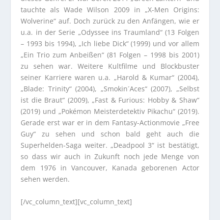
tauchte als Wade Wilson 2009 in „X-Men Origins:
Wolverine“ auf. Doch zurück zu den Anfängen, wie er
u.a. in der Serie „Odyssee ins Traumland“ (13 Folgen
– 1993 bis 1994), „Ich liebe Dick“ (1999) und vor allem
„Ein Trio zum Anbeißen“ (81 Folgen – 1998 bis 2001)
zu sehen war. Weitere Kultfilme und Blockbuster
seiner Karriere waren u.a. „Harold & Kumar“ (2004),
„Blade: Trinity“ (2004), „Smokin´Aces“ (2007), „Selbst
ist die Braut“ (2009), „Fast & Furious: Hobby & Shaw“
(2019) und „Pokémon Meisterdetektiv Pikachu“ (2019).
Gerade erst war er in dem Fantasy-Actionmovie „Free
Guy“ zu sehen und schon bald geht auch die
Superhelden-Saga weiter. „Deadpool 3“ ist bestätigt,
so dass wir auch in Zukunft noch jede Menge von
dem 1976 in Vancouver, Kanada geborenen Actor
sehen werden.
[/vc_column_text][vc_column_text]