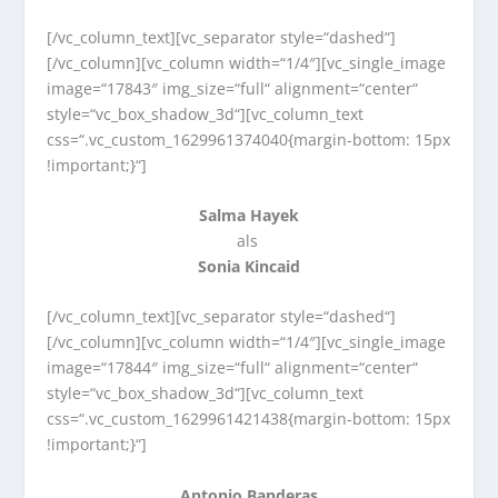
[/vc_column_text][vc_separator style=“dashed“]
[/vc_column][vc_column width=“1/4″][vc_single_image
image=“17843″ img_size=“full“ alignment=“center“
style=“vc_box_shadow_3d“][vc_column_text
css=“.vc_custom_1629961374040{margin-bottom: 15px
!important;}“]
Salma Hayek
als
Sonia Kincaid
[/vc_column_text][vc_separator style=“dashed“]
[/vc_column][vc_column width=“1/4″][vc_single_image
image=“17844″ img_size=“full“ alignment=“center“
style=“vc_box_shadow_3d“][vc_column_text
css=“.vc_custom_1629961421438{margin-bottom: 15px
!important;}“]
Antonio Banderas