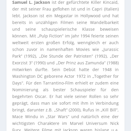
Samuel L. Jackson
ist der gefürchtete Killer Kincaid,
der mit seiner Frau geflohen ist und in Capri (Italien)
lebt. Jackson ist ein Megastar in Hollywood und hat
bereits in unzähligen Filmen seine Wandelbarkeit
und seine schauspielerische Klasse beweisen
können. Mit „Pulp Fiction“ im Jahr 1994 feierte seinen
weltweit ersten großen Erfolg, wenngleich er auch
schon zuvor in namenhaften Movies wie „Jurassic
Park“ (1992), „Die Stunde der Patrioten“ (1992), „Der
Exorzist 3“ (1990) und „Der Prinz aus Zamunda“ (1988)
mitwirken durfte. Sein Debüt hatte der 1948 in
Washington DC geborene Actor 1972 in „Together for
Days“. Für den Tarrantino-Film erhielt er zudem eine
Nominierung als bester Schauspieler für den
begehrten Oscar. Er hat viele seiner Rollen so sehr
geprägt, dass man sie sofort mit ihm in Verbindung
bringt, darunter z.B. „Shaft“ (2000), Rufus in „Kill Bill“,
Mace Windu in „Star Wars“ und natürlich eine der
wichtigsten Charaktere im Marvel Universum Nick
Fury. Weitere Filme mit Jackson waren bislang u.a.