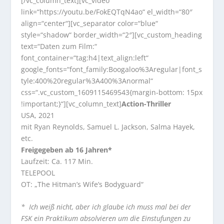
[/vc_column_text][vc_video
link=“https://youtu.be/FokEQTqN4ao“ el_width=“80″
align=“center“][vc_separator color=“blue“
style=“shadow“ border_width=“2″][vc_custom_heading
text=“Daten zum Film:“
font_container=“tag:h4|text_align:left“
google_fonts=“font_family:Boogaloo%3Aregular|font_s
tyle:400%20regular%3A400%3Anormal“
css=“.vc_custom_1609115469543{margin-bottom: 15px
!important;}“][vc_column_text]
Action-Thriller
USA, 2021
mit Ryan Reynolds, Samuel L. Jackson, Salma Hayek,
etc.
Freigegeben ab 16 Jahren*
Laufzeit: Ca. 117 Min.
TELEPOOL
OT: „The Hitman’s Wife’s Bodyguard“
* Ich weiß nicht, aber ich glaube ich muss mal bei der
FSK ein Praktikum absolvieren um die Einstufungen zu