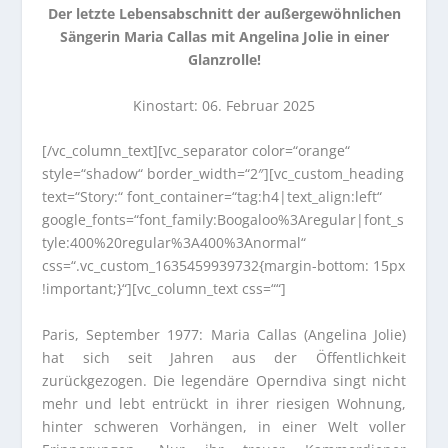
Der letzte Lebensabschnitt der außergewöhnlichen
Sängerin Maria Callas mit Angelina Jolie in einer
Glanzrolle!
Kinostart: 06. Februar 2025
[/vc_column_text][vc_separator color=“orange“
style=“shadow“ border_width=“2″][vc_custom_heading
text=“Story:“ font_container=“tag:h4|text_align:left“
google_fonts=“font_family:Boogaloo%3Aregular|font_s
tyle:400%20regular%3A400%3Anormal“
css=“.vc_custom_1635459939732{margin-bottom: 15px
!important;}“][vc_column_text css=““]
Paris, September 1977: Maria Callas (Angelina Jolie)
hat sich seit Jahren aus der Öffentlichkeit
zurückgezogen. Die legendäre Operndiva singt nicht
mehr und lebt entrückt in ihrer riesigen Wohnung,
hinter schweren Vorhängen, in einer Welt voller