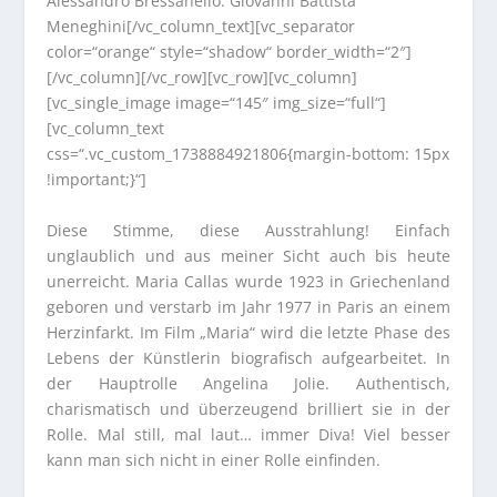
Alessandro Bressanello: Giovanni Battista
Meneghini[/vc_column_text][vc_separator
color=“orange“ style=“shadow“ border_width=“2″]
[/vc_column][/vc_row][vc_row][vc_column]
[vc_single_image image=“145″ img_size=“full“]
[vc_column_text
css=“.vc_custom_1738884921806{margin-bottom: 15px
!important;}“]
Diese Stimme, diese Ausstrahlung! Einfach
unglaublich und aus meiner Sicht auch bis heute
unerreicht. Maria Callas wurde 1923 in Griechenland
geboren und verstarb im Jahr 1977 in Paris an einem
Herzinfarkt. Im Film „Maria“ wird die letzte Phase des
Lebens der Künstlerin biografisch aufgearbeitet. In
der Hauptrolle Angelina Jolie. Authentisch,
charismatisch und überzeugend brilliert sie in der
Rolle. Mal still, mal laut… immer Diva! Viel besser
kann man sich nicht in einer Rolle einfinden.