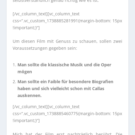
selbstverständlich genau richtig wie es ist.
[/vc_column_text][vc_column_text
css=“.vc_custom_1738885281991{margin-bottom: 15px
!important;}“]
Um diesen Film mit Genuss zu schauen, sollen zwei
Voraussetzungen gegeben sein:
Man sollte die klassische Musik und die Oper
mögen
Man sollte ein Faible für besondere Biografien
haben und sich vielleicht schon mit Callas
auskennen.
[/vc_column_text][vc_column_text
css=“.vc_custom_1738885460775{margin-bottom: 15px
!important;}“]
Mich hat der Film erst nachträglich berührt. Die