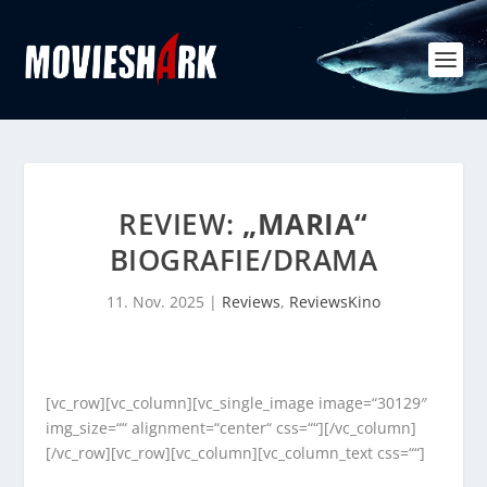
REVIEW:
„MARIA“
BIOGRAFIE/DRAMA
11. Nov. 2025
|
Reviews
,
ReviewsKino
[vc_row][vc_column][vc_single_image image=“30129″
img_size=““ alignment=“center“ css=““][/vc_column]
[/vc_row][vc_row][vc_column][vc_column_text css=““]