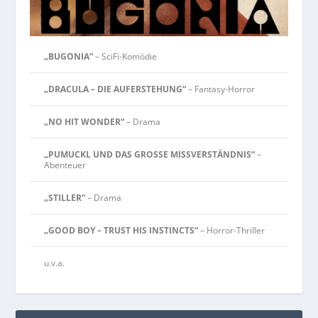
„BUGONIA“
– SciFi-Komödie
„DRACULA – DIE AUFERSTEHUNG“
– Fantasy-Horror
„NO HIT WONDER“
– Drama
„PUMUCKL UND DAS GROSSE MISSVERSTÄNDNIS“
–
Abenteuer
„STILLER“
– Drama
„GOOD BOY – TRUST HIS INSTINCTS“
– Horror-Thriller
u.v.a.