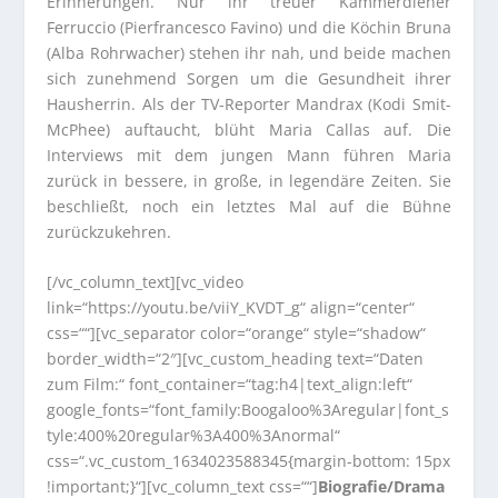
Erinnerungen. Nur ihr treuer Kammerdiener
Ferruccio (Pierfrancesco Favino) und die Köchin Bruna
(Alba Rohrwacher) stehen ihr nah, und beide machen
sich zunehmend Sorgen um die Gesundheit ihrer
Hausherrin. Als der TV-Reporter Mandrax (Kodi Smit-
McPhee) auftaucht, blüht Maria Callas auf. Die
Interviews mit dem jungen Mann führen Maria
zurück in bessere, in große, in legendäre Zeiten. Sie
beschließt, noch ein letztes Mal auf die Bühne
zurückzukehren.
[/vc_column_text][vc_video
link=“https://youtu.be/viiY_KVDT_g“ align=“center“
css=““][vc_separator color=“orange“ style=“shadow“
border_width=“2″][vc_custom_heading text=“Daten
zum Film:“ font_container=“tag:h4|text_align:left“
google_fonts=“font_family:Boogaloo%3Aregular|font_s
tyle:400%20regular%3A400%3Anormal“
css=“.vc_custom_1634023588345{margin-bottom: 15px
!important;}“][vc_column_text css=““]
Biografie/Drama