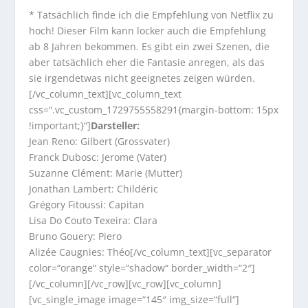
* Tatsächlich finde ich die Empfehlung von Netflix zu
hoch! Dieser Film kann locker auch die Empfehlung
ab 8 Jahren bekommen. Es gibt ein zwei Szenen, die
aber tatsächlich eher die Fantasie anregen, als das
sie irgendetwas nicht geeignetes zeigen würden.
[/vc_column_text][vc_column_text
css=“.vc_custom_1729755558291{margin-bottom: 15px
!important;}“]
Darsteller:
Jean Reno: Gilbert (Grossvater)
Franck Dubosc: Jerome (Vater)
Suzanne Clément: Marie (Mutter)
Jonathan Lambert: Childéric
Grégory Fitoussi: Capitan
Lisa Do Couto Texeira: Clara
Bruno Gouery: Piero
Alizée Caugnies: Théo[/vc_column_text][vc_separator
color=“orange“ style=“shadow“ border_width=“2″]
[/vc_column][/vc_row][vc_row][vc_column]
[vc_single_image image=“145″ img_size=“full“]