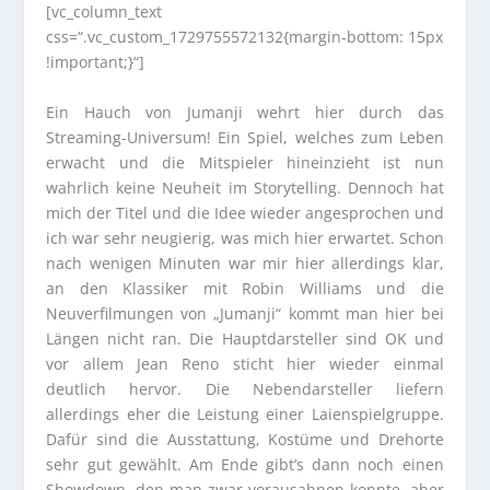
[vc_column_text
css=“.vc_custom_1729755572132{margin-bottom: 15px
!important;}“]
Ein Hauch von Jumanji wehrt hier durch das
Streaming-Universum! Ein Spiel, welches zum Leben
erwacht und die Mitspieler hineinzieht ist nun
wahrlich keine Neuheit im Storytelling. Dennoch hat
mich der Titel und die Idee wieder angesprochen und
ich war sehr neugierig, was mich hier erwartet. Schon
nach wenigen Minuten war mir hier allerdings klar,
an den Klassiker mit Robin Williams und die
Neuverfilmungen von „Jumanji“ kommt man hier bei
Längen nicht ran. Die Hauptdarsteller sind OK und
vor allem Jean Reno sticht hier wieder einmal
deutlich hervor. Die Nebendarsteller liefern
allerdings eher die Leistung einer Laienspielgruppe.
Dafür sind die Ausstattung, Kostüme und Drehorte
sehr gut gewählt. Am Ende gibt’s dann noch einen
Showdown, den man zwar vorausahnen konnte, aber