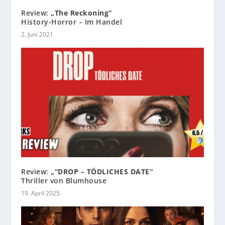
Review:
„The Reckoning“
History-Horror – Im Handel
2. Juni 2021
Review:
„“DROP – TÖDLICHES DATE“
Thriller von Blumhouse
19. April 2025