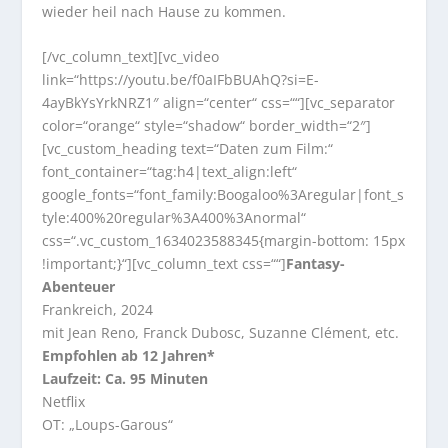
wieder heil nach Hause zu kommen.
[/vc_column_text][vc_video
link=“https://youtu.be/f0aIFbBUAhQ?si=E-
4ayBkYsYrkNRZ1″ align=“center“ css=““][vc_separator
color=“orange“ style=“shadow“ border_width=“2″]
[vc_custom_heading text=“Daten zum Film:“
font_container=“tag:h4|text_align:left“
google_fonts=“font_family:Boogaloo%3Aregular|font_s
tyle:400%20regular%3A400%3Anormal“
css=“.vc_custom_1634023588345{margin-bottom: 15px
!important;}“][vc_column_text css=““]
Fantasy-
Abenteuer
Frankreich, 2024
mit Jean Reno, Franck Dubosc, Suzanne Clément, etc.
Empfohlen ab 12 Jahren*
Laufzeit: Ca. 95 Minuten
Netflix
OT: „Loups-Garous“