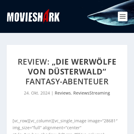
REVIEW:
„DIE WERWÖLFE
VON DÜSTERWALD“
FANTASY-ABENTEUER
24. Okt. 2024
|
Reviews
,
ReviewsStreaming
[vc_row][vc_column][vc_single_image image=“28681″
img_size=“full“ alignment=“center“