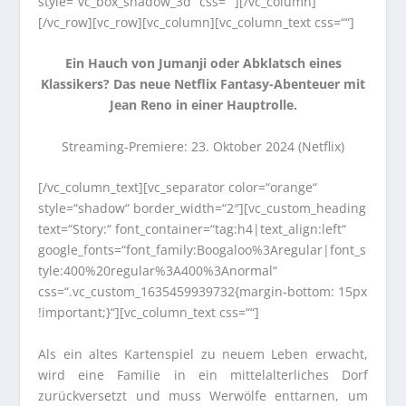
style=“vc_box_shadow_3d“ css=““][/vc_column]
[/vc_row][vc_row][vc_column][vc_column_text css=““]
Ein Hauch von Jumanji oder Abklatsch eines
Klassikers? Das neue Netflix Fantasy-Abenteuer mit
Jean Reno in einer Hauptrolle.
Streaming-Premiere: 23. Oktober 2024 (Netflix)
[/vc_column_text][vc_separator color=“orange“
style=“shadow“ border_width=“2″][vc_custom_heading
text=“Story:“ font_container=“tag:h4|text_align:left“
google_fonts=“font_family:Boogaloo%3Aregular|font_s
tyle:400%20regular%3A400%3Anormal“
css=“.vc_custom_1635459939732{margin-bottom: 15px
!important;}“][vc_column_text css=““]
Als ein altes Kartenspiel zu neuem Leben erwacht,
wird eine Familie in ein mittelalterliches Dorf
zurückversetzt und muss Werwölfe enttarnen, um