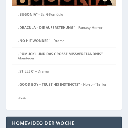
„BUGONIA“
– SciFi-Komödie
„DRACULA – DIE AUFERSTEHUNG“
– Fantasy-Horror
„NO HIT WONDER“
– Drama
„PUMUCKL UND DAS GROSSE MISSVERSTÄNDNIS“
–
Abenteuer
„STILLER“
– Drama
„GOOD BOY – TRUST HIS INSTINCTS“
– Horror-Thriller
u.v.a.
HOMEVIDEO DER WOCHE