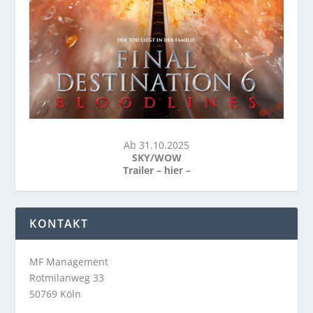
Ab 31.10.2025
SKY/WOW
Trailer –
hier
–
KONTAKT
MF Management
Rotmilanweg 33
50769 Köln