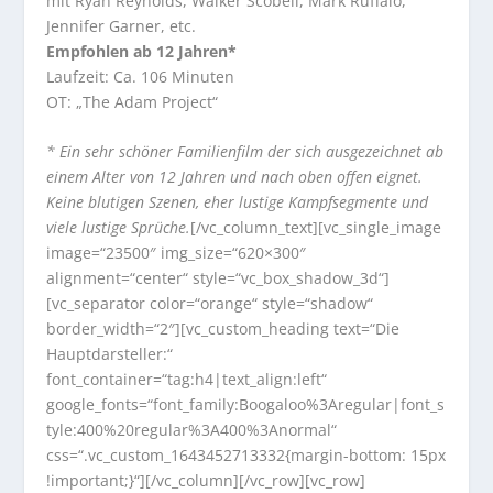
mit Ryan Reynolds, Walker Scobell, Mark Ruffalo,
Jennifer Garner, etc.
Empfohlen ab 12 Jahren*
Laufzeit: Ca. 106 Minuten
OT: „The Adam Project“
* Ein sehr schöner Familienfilm der sich ausgezeichnet ab
einem Alter von 12 Jahren und nach oben offen eignet.
Keine blutigen Szenen, eher lustige Kampfsegmente und
viele lustige Sprüche.
[/vc_column_text][vc_single_image
image=“23500″ img_size=“620×300″
alignment=“center“ style=“vc_box_shadow_3d“]
[vc_separator color=“orange“ style=“shadow“
border_width=“2″][vc_custom_heading text=“Die
Hauptdarsteller:“
font_container=“tag:h4|text_align:left“
google_fonts=“font_family:Boogaloo%3Aregular|font_s
tyle:400%20regular%3A400%3Anormal“
css=“.vc_custom_1643452713332{margin-bottom: 15px
!important;}“][/vc_column][/vc_row][vc_row]