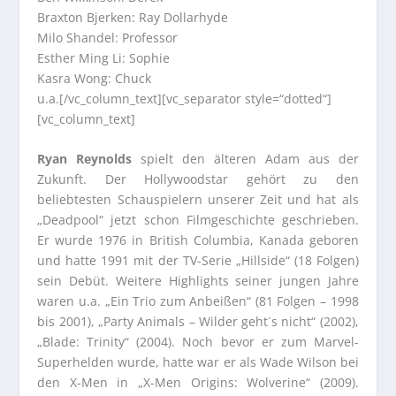
Braxton Bjerken: Ray Dollarhyde
Milo Shandel: Professor
Esther Ming Li: Sophie
Kasra Wong: Chuck
u.a.[/vc_column_text][vc_separator style=“dotted“]
[vc_column_text]
Ryan Reynolds
spielt den älteren Adam aus der
Zukunft. Der Hollywoodstar gehört zu den
beliebtesten Schauspielern unserer Zeit und hat als
„Deadpool“ jetzt schon Filmgeschichte geschrieben.
Er wurde 1976 in British Columbia, Kanada geboren
und hatte 1991 mit der TV-Serie „Hillside“ (18 Folgen)
sein Debüt. Weitere Highlights seiner jungen Jahre
waren u.a. „Ein Trio zum Anbeißen“ (81 Folgen – 1998
bis 2001), „Party Animals – Wilder geht´s nicht“ (2002),
„Blade: Trinity“ (2004). Noch bevor er zum Marvel-
Superhelden wurde, hatte war er als Wade Wilson bei
den X-Men in „X-Men Origins: Wolverine“ (2009).