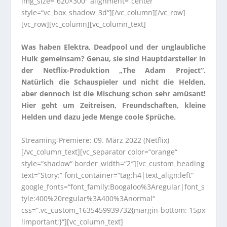
img_size=“620×300″ alignment=“center“
style=“vc_box_shadow_3d“][/vc_column][/vc_row]
[vc_row][vc_column][vc_column_text]
Was haben Elektra, Deadpool und der unglaubliche
Hulk gemeinsam? Genau, sie sind Hauptdarsteller in
der Netflix-Produktion „The Adam Project“.
Natürlich die Schauspieler und nicht die Helden,
aber dennoch ist die Mischung schon sehr amüsant!
Hier geht um Zeitreisen, Freundschaften, kleine
Helden und dazu jede Menge coole Sprüche.
Streaming-Premiere: 09. März 2022 (Netflix)
[/vc_column_text][vc_separator color=“orange“
style=“shadow“ border_width=“2″][vc_custom_heading
text=“Story:“ font_container=“tag:h4|text_align:left“
google_fonts=“font_family:Boogaloo%3Aregular|font_s
tyle:400%20regular%3A400%3Anormal“
css=“.vc_custom_1635459939732{margin-bottom: 15px
!important;}“][vc_column_text]