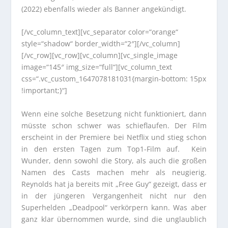
(2022) ebenfalls wieder als Banner angekündigt.
[/vc_column_text][vc_separator color=“orange“
style=“shadow“ border_width=“2″][/vc_column]
[/vc_row][vc_row][vc_column][vc_single_image
image=“145″ img_size=“full“][vc_column_text
css=“.vc_custom_1647078181031{margin-bottom: 15px
!important;}“]
Wenn eine solche Besetzung nicht funktioniert, dann
müsste schon schwer was schieflaufen. Der Film
erscheint in der Premiere bei Netflix und stieg schon
in den ersten Tagen zum Top1-Film auf. Kein
Wunder, denn sowohl die Story, als auch die großen
Namen des Casts machen mehr als neugierig.
Reynolds hat ja bereits mit „Free Guy“ gezeigt, dass er
in der jüngeren Vergangenheit nicht nur den
Superhelden „Deadpool“ verkörpern kann. Was aber
ganz klar übernommen wurde, sind die unglaublich