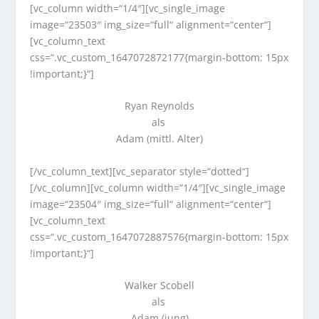
[vc_column width=“1/4″][vc_single_image
image=“23503″ img_size=“full“ alignment=“center“]
[vc_column_text
css=“.vc_custom_1647072872177{margin-bottom: 15px
!important;}“]
Ryan Reynolds
als
Adam
(mittl. Alter)
[/vc_column_text][vc_separator style=“dotted“]
[/vc_column][vc_column width=“1/4″][vc_single_image
image=“23504″ img_size=“full“ alignment=“center“]
[vc_column_text
css=“.vc_custom_1647072887576{margin-bottom: 15px
!important;}“]
Walker Scobell
als
Adam
(jung)