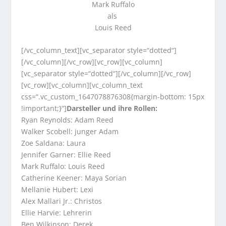
Mark Ruffalo
als
Louis Reed
[/vc_column_text][vc_separator style=“dotted“]
[/vc_column][/vc_row][vc_row][vc_column]
[vc_separator style=“dotted“][/vc_column][/vc_row]
[vc_row][vc_column][vc_column_text
css=“.vc_custom_1647078876308{margin-bottom: 15px
!important;}“]
Darsteller und ihre Rollen:
Ryan Reynolds: Adam Reed
Walker Scobell: junger Adam
Zoe Saldana: Laura
Jennifer Garner: Ellie Reed
Mark Ruffalo: Louis Reed
Catherine Keener: Maya Sorian
Mellanie Hubert: Lexi
Alex Mallari Jr.: Christos
Ellie Harvie: Lehrerin
Ben Wilkinson: Derek