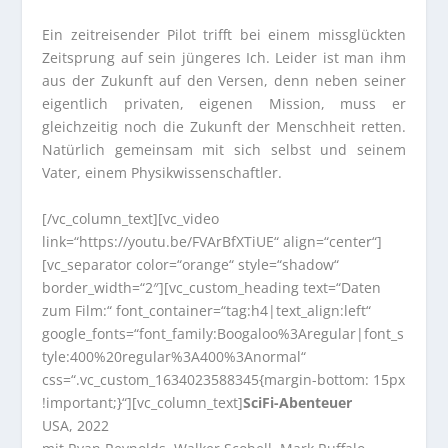
Ein zeitreisender Pilot trifft bei einem missglückten
Zeitsprung auf sein jüngeres Ich. Leider ist man ihm
aus der Zukunft auf den Versen, denn neben seiner
eigentlich privaten, eigenen Mission, muss er
gleichzeitig noch die Zukunft der Menschheit retten.
Natürlich gemeinsam mit sich selbst und seinem
Vater, einem Physikwissenschaftler.
[/vc_column_text][vc_video
link=“https://youtu.be/FVArBfXTiUE“ align=“center“]
[vc_separator color=“orange“ style=“shadow“
border_width=“2″][vc_custom_heading text=“Daten
zum Film:“ font_container=“tag:h4|text_align:left“
google_fonts=“font_family:Boogaloo%3Aregular|font_s
tyle:400%20regular%3A400%3Anormal“
css=“.vc_custom_1634023588345{margin-bottom: 15px
!important;}“][vc_column_text]
SciFi-Abenteuer
USA, 2022