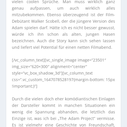
vielen coolen Sprüche. Man muss wirklich ganz
genau aufpassen, um auch wirklich alles
mitzubekommen. Ebenso überzeugend ist der Film-
Debütant Walker Scobell, der die jüngere Version des
Adam spielen darf. Hätte ich es nicht besser gewusst,
würde ich ihn schon als alten, jungen Hasen
bezeichnen. Auch die Story kann sich sehen lassen
und liefert viel Potential für einen netten Filmabend.
[/vc_column_text][vc_single_image image=“23501″
img_size=“620×300″ alignment=“center“
style=“vc_box_shadow_3d“][vc_column_text
css=“.vc_custom_1647078528197{margin-bottom: 15px
!important;}“]
Durch die vielen doch eher komödiantischen Einlagen
der Darsteller kommt in manchen Situationen ein
wenig die Spannung abhanden, die letztlich das
Einzige ist, was ich bei „The Adam Project“ vermisse.
Es ist vielmehr eine Geschichte von Freundschaft,