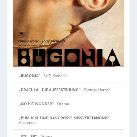
„BUGONIA“
– SciFi-Komödie
„DRACULA – DIE AUFERSTEHUNG“
– Fantasy-Horror
„NO HIT WONDER“
– Drama
„PUMUCKL UND DAS GROSSE MISSVERSTÄNDNIS“
–
Abenteuer
„STILLER“
– Drama