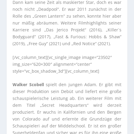
Dann kam seine Zeit als maskierter Star, doch es war
noch nicht „Deadpool“. Er war 2011 zunächst in der
Rolle des „Green Lantern“ zu sehen, konnte hier aber
nur mäßig abräumen. Weitere Filmhighlights seiner
Karriere sind „Das Jerico Projekt“ (2016), „Killer´s
Bodyguard“ (2017), „Fast & Furious: Hobbs & Shaw“
(2019), „Free Guy“ (2021) und „Red Notice“ (2021).
[/vc_column_text][vc_single_image image=“23502″
img_size=“620×300″ alignment=“center“
style=“vc_box_shadow_3d“][vc_column_text]
Walker Scobell
spielt den jungen Adam. Er gibt mit
dieser Produktion sein Debüt und liefert eine große
schauspielerische Leistung ab. Ein weiterer Film mit
dem Titel „Secret Headquarters“ wird derzeit
produziert. Er wuchs in Kalifornien und den Bergen
von Colorado auf und erlernte die Grundzüge der
Schauspieleri auf der Middelschool. Er ist ein großer
Superheldenfan und sicher war es für ihn eine große