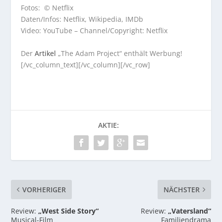
Fotos: © Netflix
Daten/Infos: Netflix, Wikipedia, IMDb
Video: YouTube – Channel/Copyright: Netflix
Der
Artikel
„The Adam Project“ enthält Werbung!
[/vc_column_text][/vc_column][/vc_row]
AKTIE:
VORHERIGER
NÄCHSTER
Review:
„West Side Story“
Review:
„Vatersland“
Musical-Film
Familiendrama