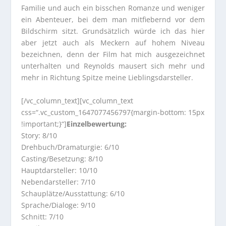
Familie und auch ein bisschen Romanze und weniger
ein Abenteuer, bei dem man mitfiebernd vor dem
Bildschirm sitzt. Grundsätzlich würde ich das hier
aber jetzt auch als Meckern auf hohem Niveau
bezeichnen, denn der Film hat mich ausgezeichnet
unterhalten und Reynolds mausert sich mehr und
mehr in Richtung Spitze meine Lieblingsdarsteller.
[/vc_column_text][vc_column_text
css=“.vc_custom_1647077456797{margin-bottom: 15px
!important;}“]
Einzelbewertung:
Story: 8/10
Drehbuch/Dramaturgie: 6/10
Casting/Besetzung: 8/10
Hauptdarsteller: 10/10
Nebendarsteller: 7/10
Schauplätze/Ausstattung: 6/10
Sprache/Dialoge: 9/10
Schnitt: 7/10