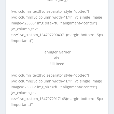
[/vc_column_text][vc_separator style=“dotted“]
[/vc_column][vc_column width=“1/4″][vc_single_image
image=“23505″ img_size=“full“ alignment=“center“]
[vc_column_text
css=“.vc_custom_1647072904071{margin-bottom: 15px
!important;}“]
Jenniger Garner
als
Elli Reed
[/vc_column_text][vc_separator style=“dotted“]
[/vc_column][vc_column width=“1/4″][vc_single_image
image=“23506″ img_size=“full“ alignment=“center“]
[vc_column_text
css=“.vc_custom_1647072917143{margin-bottom: 15px
!important;}“]