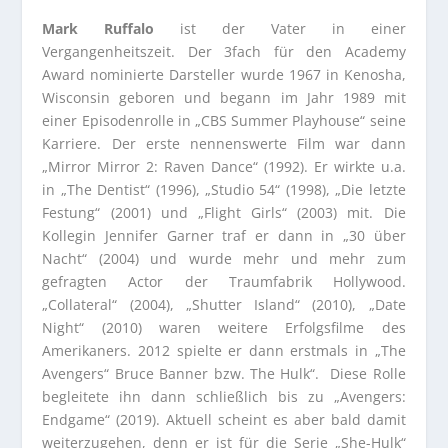
Mark Ruffalo
ist der Vater in einer
Vergangenheitszeit. Der 3fach für den Academy
Award nominierte Darsteller wurde 1967 in Kenosha,
Wisconsin geboren und begann im Jahr 1989 mit
einer Episodenrolle in „CBS Summer Playhouse“ seine
Karriere. Der erste nennenswerte Film war dann
„Mirror Mirror 2: Raven Dance“ (1992). Er wirkte u.a.
in „The Dentist“ (1996), „Studio 54“ (1998), „Die letzte
Festung“ (2001) und „Flight Girls“ (2003) mit. Die
Kollegin Jennifer Garner traf er dann in „30 über
Nacht“ (2004) und wurde mehr und mehr zum
gefragten Actor der Traumfabrik Hollywood.
„Collateral“ (2004), „Shutter Island“ (2010), „Date
Night“ (2010) waren weitere Erfolgsfilme des
Amerikaners. 2012 spielte er dann erstmals in „The
Avengers“ Bruce Banner bzw. The Hulk“. Diese Rolle
begleitete ihn dann schließlich bis zu „Avengers:
Endgame“ (2019). Aktuell scheint es aber bald damit
weiterzugehen, denn er ist für die Serie „She-Hulk“