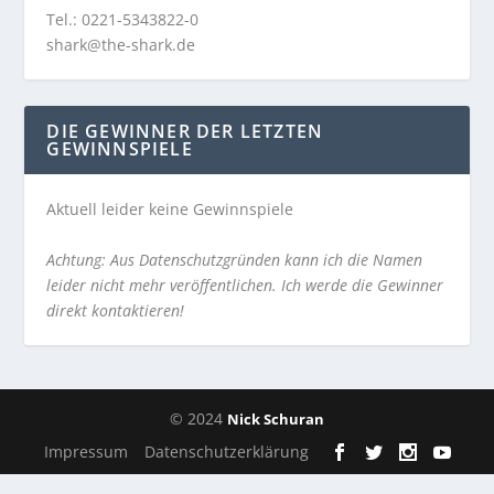
Tel.: 0221-5343822-0
shark@the-shark.de
DIE GEWINNER DER LETZTEN
GEWINNSPIELE
Aktuell leider keine Gewinnspiele
Achtung: Aus Datenschutzgründen kann ich die Namen
leider nicht mehr veröffentlichen. Ich werde die Gewinner
direkt kontaktieren!
© 2024
Nick Schuran
Impressum
Datenschutzerklärung