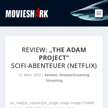
REVIEW:
„THE ADAM
PROJECT“
SCIFI-ABENTEUER (NETFLIX)
12. März 2022
|
Reviews
,
ReviewsStreaming
,
Streaming
[vc_row][vc_column][vc_single_image image=“23498″