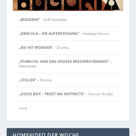
„BUGONIA“
– SciFi-Komödie
„DRACULA – DIE AUFERSTEHUNG“
– Fantasy-Horror
„NO HIT WONDER“
– Drama
„PUMUCKL UND DAS GROSSE MISSVERSTÄNDNIS“
–
Abenteuer
„STILLER“
– Drama
„GOOD BOY – TRUST HIS INSTINCTS“
– Horror-Thriller
u.v.a.
HOMEVIDEO DER WOCHE