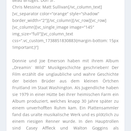
Beau Bridges: Don Sr.
Chris Messina: Matt Sullivan[/vc_column_text]
[vc_separator color=“orange“ style=“shadow“
border_width=“2″][/vc_column][/vc_row][vc_row]
[vc_column][vc_single_image image=“145″
img_size=“full“][vc_column_text
css=“.vc_custom_1738851830883{margin-bottom: 15px
!important;}“]
Donnie und Joe Emerson haben mit ihrem Album
„Dreamin´ Wild“ Musikgeschichte geschrieben! Der
Film erzählt die unglaubliche und wahre Geschichte
der beiden Brüder aus dem kleinen Örtchen
Fruitland im Staat Washington. Als Jugendliche haben
sie 1979 in einer Hütte bei ihrer heimischen Farm ein
Album produziert, welches knapp 30 Jahre später zu
einem unverhofften Ruhm kam. Ein Plattensammler
fand das uralte musikalische Werk und es plötzlich zu
einem riesigen Renner wurde. In den Hauptrollen
sind Casey Affleck und Walton Goggins als