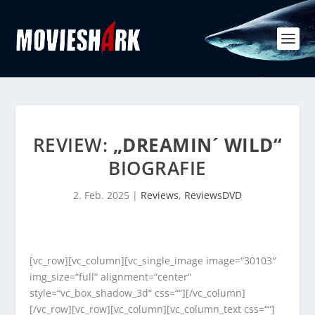
REVIEW:
„DREAMIN´ WILD“
BIOGRAFIE
2. Feb. 2025
|
Reviews
,
ReviewsDVD
[vc_row][vc_column][vc_single_image image=“30103″
img_size=“full“ alignment=“center“
style=“vc_box_shadow_3d“ css=““][/vc_column]
[/vc_row][vc_row][vc_column][vc_column_text css=““]