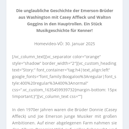
Die unglaubliche Geschichte der Emerson-Brüder
aus Washington mit Casey Affleck und Walton
Goggins in den Hauptrollen. Ein Stück
Musikgeschichte für Kenner!
Homevideo-VÖ: 30. Januar 2025
[/vc_column_text][vc_separator color=“orange“
style=“shadow“ border_width=“2″][vc_custom_heading
text=“Story:“ font_container=“tag:h4|text_align:left“
google_fonts=“font_family:Boogaloo%3Aregular|font_s
tyle:400%20regular%3A400%3Anormal“
css=“.vc_custom_1635459939732{margin-bottom: 15px
!important;}“][vc_column_text css=““]
In den 1970er Jahren waren die Brüder Donnie (Casey
Affleck) und Joe Emerson junge Musiker mit großen
Ambitionen. Auf einer abgelegenen Farm nahmen sie