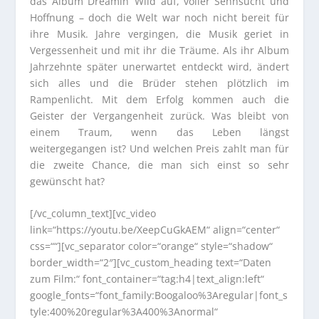
das Album Dreamin‘ Wild auf, voller Sehnsucht und
Hoffnung – doch die Welt war noch nicht bereit für
ihre Musik. Jahre vergingen, die Musik geriet in
Vergessenheit und mit ihr die Träume. Als ihr Album
Jahrzehnte später unerwartet entdeckt wird, ändert
sich alles und die Brüder stehen plötzlich im
Rampenlicht. Mit dem Erfolg kommen auch die
Geister der Vergangenheit zurück. Was bleibt von
einem Traum, wenn das Leben längst
weitergegangen ist? Und welchen Preis zahlt man für
die zweite Chance, die man sich einst so sehr
gewünscht hat?
[/vc_column_text][vc_video
link=“https://youtu.be/XeepCuGkAEM“ align=“center“
css=““][vc_separator color=“orange“ style=“shadow“
border_width=“2″][vc_custom_heading text=“Daten
zum Film:“ font_container=“tag:h4|text_align:left“
google_fonts=“font_family:Boogaloo%3Aregular|font_s
tyle:400%20regular%3A400%3Anormal“