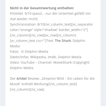
Nicht in der Gesamtwertung enthalten:
Filmtitel: 9/10 (passt… nur der Untertitel gefällt mir
mal wieder nicht)
Synchronisation: 8/10[/vc_column_text][vc_separator
color=“orange“ style=“shadow“ border_width=“2″]
[/vc_column][/vc_row][vc_row][vc_column]
[vc_column_text css=““]Text:
The Shark
, Dolphin
Media
Fotos: © Dolphin Media
Daten/Infos: Wikipedia, Imdb, Dolphin Media
Video: YouTube – Channel: MovieShark /Copyright:
Dolphin Media
Der
Artikel
Review: „Dreamin´Wild – Ein Leben für die
Musik“ enthält Werbung![/vc_column_text]
[/vc_column][/vc_row]