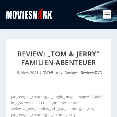
REVIEW:
„TOM & JERRY“
FAMILIEN-ABENTEUER
15. Nov. 2021
|
DVD/Bluray
,
Reviews
,
ReviewsDVD
[vc_row][vc_column][vc_single_image image=“17485″
img_size=“620×300″ alignment=“center“
style=“vc_box_shadow_3d“][/vc_column][/vc_row]
[vc_row][vc_column][vc_column_text]