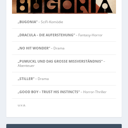
„BUGONIA“
– SciFi-Komödie
„DRACULA – DIE AUFERSTEHUNG“
– Fantasy-Horror
„NO HIT WONDER“
– Drama
„PUMUCKL UND DAS GROSSE MISSVERSTÄNDNIS“
–
Abenteuer
„STILLER“
– Drama
„GOOD BOY – TRUST HIS INSTINCTS“
– Horror-Thriller
u.v.a.