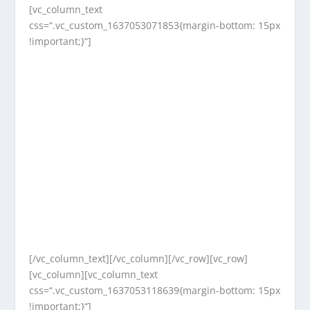
[vc_column_text
css=“.vc_custom_1637053071853{margin-bottom: 15px
!important;}“]
[/vc_column_text][/vc_column][/vc_row][vc_row]
[vc_column][vc_column_text
css=“.vc_custom_1637053118639{margin-bottom: 15px
!important;}“]