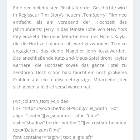
Eine der beliebtesten Rivalitäten der Geschichte wird
in Regisseur Tim Story’s neuem „Tom&Jerry“ Film neu
entfacht, als am Vorabend der „Hochzeit des
Jahrhunderts“ Jerry in das feinste Hotel von New York
City einzieht. Die neue Mitarbeiterin des Hotels Kayla,
die die Hochzeit planen soll, wird gezwungen, Tom zu
engagieren, das kleine Nagetier Jerry loszuwerden.
Das anschließende Katz-und-Maus-Spiel droht Kaylas
Karriere, die Hochzeit sowie das ganze Hotel zu
zerstören. Doch schon bald taucht ein noch größeres
Problem auf: ein teuflisch ehrgeiziger Mitarbeiter, der
sich gegen alle drei verschworen hat.
[/vc_column_text][vc_video
link=“https://youtu.be/bo34P9ObjJA“ el_width=“80″
align=“center“][vc_separator color=“blue“
style=“shadow“ border_width=“2″][vc_custom_heading
text=“Daten zum Film:“
font_container=“tag:h4|text_align:left“