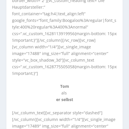
border_width=“2″][vc_custom_heading text=“Die
Hauptdarsteller:“
font_container=“tag:h4|text_align:left“
google_fonts=“font_family:Boogaloo%3Aregular|font_s
tyle:400%20regular%3A400%3Anormal“
css=“.vc_custom_1628113919956{margin-bottom: 15px
!important;}“][/vc_column][/vc_row][vc_row]
[vc_column width=“1/4″][vc_single_image
image=“17488″ img_size=“full“ alignment=“center“
style=“vc_box_shadow_3d“][vc_column_text
css=“.vc_custom_1628775505058{margin-bottom: 15px
!important;}“]
Tom
als
er selbst
[/vc_column_text][vc_separator style=“dashed“]
[/vc_column][vc_column width=“1/4″][vc_single_image
image=“17489″ img_size=“full“ alignment=“center“