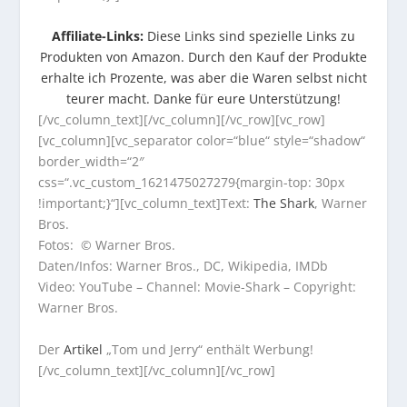
Affiliate-Links:
Diese Links sind spezielle Links zu
Produkten von Amazon. Durch den Kauf der Produkte
erhalte ich Prozente, was aber die Waren selbst nicht
teurer macht. Danke für eure Unterstützung!
[/vc_column_text][/vc_column][/vc_row][vc_row]
[vc_column][vc_separator color=“blue“ style=“shadow“
border_width=“2″
css=“.vc_custom_1621475027279{margin-top: 30px
!important;}“][vc_column_text]Text:
The Shark
, Warner
Bros.
Fotos: © Warner Bros.
Daten/Infos: Warner Bros., DC, Wikipedia, IMDb
Video: YouTube – Channel: Movie-Shark – Copyright:
Warner Bros.
Der
Artikel
„Tom und Jerry“ enthält Werbung!
[/vc_column_text][/vc_column][/vc_row]