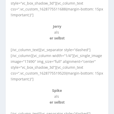
style=“vc_box_shadow_3d“][vc_column_text
css=“.vc_custom_1628775511688{margin-bottom: 15px
!important;}“]
Jerry
als
er selbst
[/vc_column_text][vc_separator style=“dashed“]
[/vc_column][vc_column width=“1/4″][vc_single_image
image=“17490″ img_size=“full“ alignment=“center“
style=“vc_box_shadow_3d“][vc_column_text
css=“.vc_custom_1628775519520{margin-bottom: 15px
!important;}“]
Spike
als
er selbst
[/vc_column_text][vc_separator style=“dashed“]