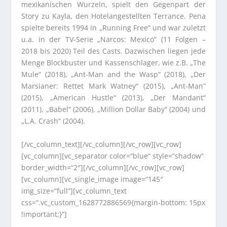
mexikanischen Wurzeln, spielt den Gegenpart der
Story zu Kayla, den Hotelangestellten Terrance. Pena
spielte bereits 1994 in „Running Free“ und war zuletzt
u.a. in der TV-Serie „Narcos: Mexico“ (11 Folgen –
2018 bis 2020) Teil des Casts. Dazwischen liegen jede
Menge Blockbuster und Kassenschlager, wie z.B. „The
Mule“ (2018), „Ant-Man and the Wasp“ (2018), „Der
Marsianer: Rettet Mark Watney“ (2015), „Ant-Man“
(2015), „American Hustle“ (2013), „Der Mandant“
(2011), „Babel“ (2006), „Million Dollar Baby“ (2004) und
„L.A. Crash“ (2004).
[/vc_column_text][/vc_column][/vc_row][vc_row]
[vc_column][vc_separator color=“blue“ style=“shadow“
border_width=“2″][/vc_column][/vc_row][vc_row]
[vc_column][vc_single_image image=“145″
img_size=“full“][vc_column_text
css=“.vc_custom_1628772886569{margin-bottom: 15px
!important;}“]