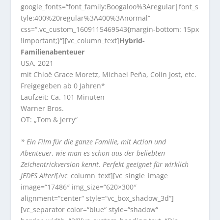
google_fonts=“font_family:Boogaloo%3Aregular|font_s
tyle:400%20regular%3A400%3Anormal“
css=“.vc_custom_1609115469543{margin-bottom: 15px
!important;}“][vc_column_text]
Hybrid-
Familienabenteuer
USA, 2021
mit Chloë Grace Moretz, Michael Peña, Colin Jost, etc.
Freigegeben ab 0 Jahren*
Laufzeit: Ca. 101 Minuten
Warner Bros.
OT: „Tom & Jerry“
* Ein Film für die ganze Familie, mit Action und
Abenteuer, wie man es schon aus der beliebten
Zeichentrickversion kennt. Perfekt geeignet für wirklich
JEDES Alter!
[/vc_column_text][vc_single_image
image=“17486″ img_size=“620×300″
alignment=“center“ style=“vc_box_shadow_3d“]
[vc_separator color=“blue“ style=“shadow“