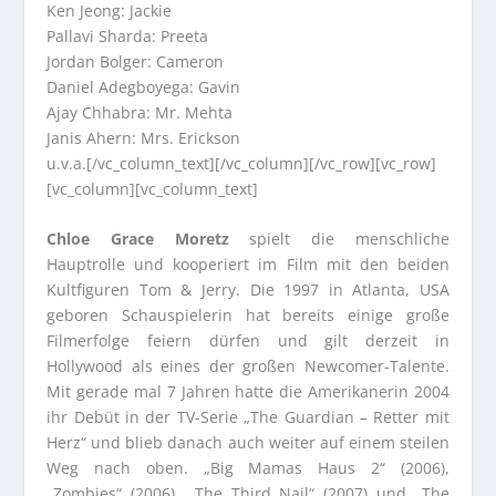
Ken Jeong: Jackie
Pallavi Sharda: Preeta
Jordan Bolger: Cameron
Daniel Adegboyega: Gavin
Ajay Chhabra: Mr. Mehta
Janis Ahern: Mrs. Erickson
u.v.a.[/vc_column_text][/vc_column][/vc_row][vc_row]
[vc_column][vc_column_text]
Chloe Grace Moretz
spielt die menschliche
Hauptrolle und kooperiert im Film mit den beiden
Kultfiguren Tom & Jerry. Die 1997 in Atlanta, USA
geboren Schauspielerin hat bereits einige große
Filmerfolge feiern dürfen und gilt derzeit in
Hollywood als eines der großen Newcomer-Talente.
Mit gerade mal 7 Jahren hatte die Amerikanerin 2004
ihr Debüt in der TV-Serie „The Guardian – Retter mit
Herz“ und blieb danach auch weiter auf einem steilen
Weg nach oben. „Big Mamas Haus 2“ (2006),
„Zombies“ (2006), „The Third Nail“ (2007) und „The