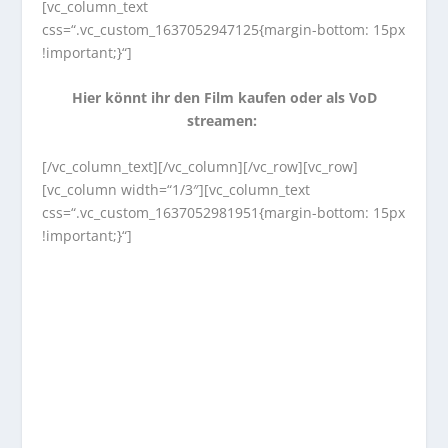
[vc_column_text
css=“.vc_custom_1637052947125{margin-bottom: 15px
!important;}“]
Hier könnt ihr den Film kaufen oder als VoD
streamen:
[/vc_column_text][/vc_column][/vc_row][vc_row]
[vc_column width=“1/3″][vc_column_text
css=“.vc_custom_1637052981951{margin-bottom: 15px
!important;}“]