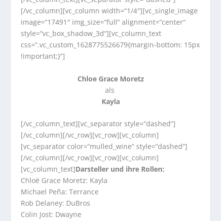
[/vc_column][vc_column width=“1/4″][vc_single_image
image=“17491″ img_size=“full“ alignment=“center“
style=“vc_box_shadow_3d“][vc_column_text
css=“.vc_custom_1628775526679{margin-bottom: 15px
!important;}“]
Chloe Grace Moretz
als
Kayla
[/vc_column_text][vc_separator style=“dashed“]
[/vc_column][/vc_row][vc_row][vc_column]
[vc_separator color=“mulled_wine“ style=“dashed“]
[/vc_column][/vc_row][vc_row][vc_column]
[vc_column_text]
Darsteller und ihre Rollen:
Chloë Grace Moretz: Kayla
Michael Peña: Terrance
Rob Delaney: DuBros
Colin Jost: Dwayne