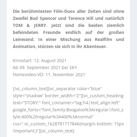
Die berühmtesten Film-Duos aller Zeiten sind ohne
Zweifel Bud Spencer und Terence Hill und natürlich
TOM & JERRY. Jetzt sind die beiden ziemlich
befeindeten Freunde endlich auf der großen
Leinwand. In einer Mischung aus Realfilm und
Animation, stürzen sie sich in ihr Abenteuer.
Kinostart: 12. August 2021
Ab 09. September 2021 bei SKY
Homevideo-VÖ: 11. November 2021
[/vc_column_text][vc_separator color=“blue“
style=“shadow“ border_width=“2″][vc_custom_heading
text=“STORY:“ font_container=“tag:h4|text_align:left“
google_fonts=“font_family:Boogaloo%3Aregular|font_s
tyle:400%20regular%3A400%3Anormal“
css=“.vc_custom_1628781717846{margin-bottom: 15px
!important;}“][vc_column_text]