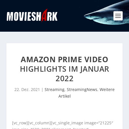
AMAZON PRIME VIDEO
HIGHLIGHTS IM JANUAR
2022
22. Dez. 2021
|
Streaming
,
StreamingNews
,
Weitere
Artikel
[vc_row][vc_column][vc_single_image image=“21225″