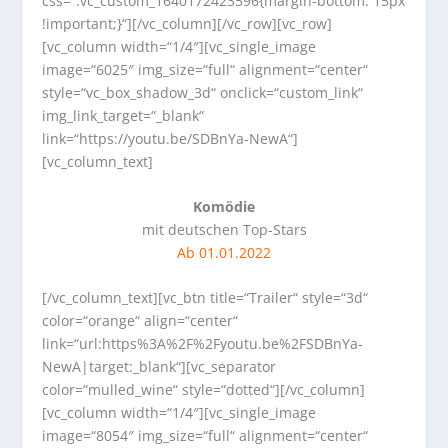
css=“.vc_custom_1640172423596{margin-bottom: 15px
!important;}“][/vc_column][/vc_row][vc_row]
[vc_column width=“1/4″][vc_single_image
image=“6025″ img_size=“full“ alignment=“center“
style=“vc_box_shadow_3d“ onclick=“custom_link“
img_link_target=“_blank“
link=“https://youtu.be/SDBnYa-NewA“]
[vc_column_text]
Komödie
mit deutschen Top-Stars
Ab 01.01.2022
[/vc_column_text][vc_btn title=“Trailer“ style=“3d“
color=“orange“ align=“center“
link=“url:https%3A%2F%2Fyoutu.be%2FSDBnYa-
NewA|target:_blank“][vc_separator
color=“mulled_wine“ style=“dotted“][/vc_column]
[vc_column width=“1/4″][vc_single_image
image=“8054″ img_size=“full“ alignment=“center“