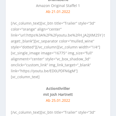
Amazon Original Staffel 1
Ab 21.01
.2022
[/vc_column_text][vc_btn title=“Trailer“ style=“3d“
color=“orange“ align=“center“
link=“url:https%3A%2F%2Fyoutu.be%2FH_JA2JXM25Y|t
arget:_blank“][vc_separator color=“mulled_wine“
style=“dotted“][/vc_column][vc_column width=“1/4″]
[vc_single_image image=“16775″ img_size=“full“
alignment=“center“ style=“vc_box_shadow_3d“
onclick=“custom_link“ img_link_target=“_blank“
link=“https://youtu.be/ED0LPDFN6gM“]
[vc_column_text]
Actionthriller
mit Josh Hartnett
Ab 25.01.2022
[/vc_column_text][vc_btn title=“Trailer“ style=“3d“