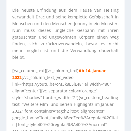
Die neuste Erfindung aus dem Hause Van Helsing
verwandelt Drac und seine komplette Gefolgschaft in
Menschen und den Menschen Johnny in ein Monster.
Nun muss dieses ungleiche Gespann mit ihren
getauschten und ungewohnten Körpern einen Weg
finden, sich zurückzuverwandeln, bevor es nicht
mehr möglich ist und die Verwandlung dauerhaft
bleibt.
[/vc_column_text][vc_column_text]
Ab 14. Januar
2022
[/vc_column_text][vc_video
link=“https://youtu.be/oM3k8E5lL48″ el_width=“80″
align=“center“][vc_separator color=“orange“
style=“shadow“ border_width=“2″][vc_custom_heading
text=“Weitere Film- und Serien-Highlights im Januar
2022″ font_container=“tag:h2|text_align:center“
google_fonts=“font_family:ABeeZee%3Aregular%2Cital
ic|font_style:400%20regular%3A400%3Anormal“