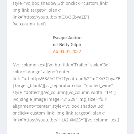
style=“vc_box_shadow_3d“ onclick=“custom_link“
img_link_target=“_blank“
link=“https://youtu.be/mGXV3CbyaZE“]
[vc_column_text]
Escape-Action
mit Betty Gilpin
Ab 03.01.2022
[/vc_column_text][vc_btn title=“Trailer“ style=“3d“
color=“orange“ align=“center“
link=“url:https%3A%2F%2Fyoutu.be%2FmGXV3CbyaZE
|target:_blank“][vc_separator color=“mulled_wine“
style=“dotted“][/vc_column][vc_column width=“1/4″]
[vc_single_image image=“21229″ img_size=“full“
alignment=“center“ style=“vc_box_shadow_3d“
onclick=“custom_link“ img_link_target=“_blank“
link=“https://youtu.be/H_JA2JXM25Y“][vc_column_text]
Dramaserie