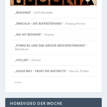
„BUGONIA“
– SciFi-Komödie
„DRACULA – DIE AUFERSTEHUNG“
– Fantasy-Horror
„NO HIT WONDER“
– Drama
„PUMUCKL UND DAS GROSSE MISSVERSTÄNDNIS“
–
Abenteuer
„STILLER“
– Drama
„GOOD BOY – TRUST HIS INSTINCTS“
– Horror-Thriller
u.v.a.
HOMEVIDEO DER WOCHE