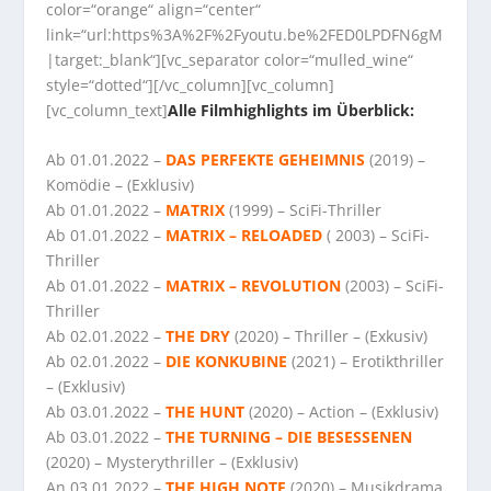
color=“orange“ align=“center“
link=“url:https%3A%2F%2Fyoutu.be%2FED0LPDFN6gM
|target:_blank“][vc_separator color=“mulled_wine“
style=“dotted“][/vc_column][vc_column]
[vc_column_text]
Alle Filmhighlights im Überblick:
Ab 01.01.2022 –
DAS PERFEKTE GEHEIMNIS
(2019) –
Komödie – (Exklusiv)
Ab 01.01.2022 –
MATRIX
(1999) – SciFi-Thriller
Ab 01.01.2022 –
MATRIX – RELOADED
( 2003) – SciFi-
Thriller
Ab 01.01.2022 –
MATRIX – REVOLUTION
(2003) – SciFi-
Thriller
Ab 02.01.2022 –
THE DRY
(2020) – Thriller – (Exkusiv)
Ab 02.01.2022 –
DIE KONKUBINE
(2021) – Erotikthriller
– (Exklusiv)
Ab 03.01.2022 –
THE HUNT
(2020) – Action – (Exklusiv)
Ab 03.01.2022 –
THE TURNING – DIE BESESSENEN
(2020) – Mysterythriller – (Exklusiv)
An 03.01.2022 –
THE HIGH NOTE
(2020) – Musikdrama