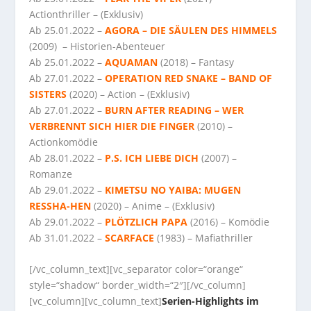
Actionthriller – (Exklusiv)
Ab 25.01.2022 –
AGORA – DIE SÄULEN DES HIMMELS
(2009) – Historien-Abenteuer
Ab 25.01.2022 –
AQUAMAN
(2018) – Fantasy
Ab 27.01.2022 –
OPERATION RED SNAKE – BAND OF
SISTERS
(2020) – Action – (Exklusiv)
Ab 27.01.2022 –
BURN AFTER READING – WER
VERBRENNT SICH HIER DIE FINGER
(2010) –
Actionkomödie
Ab 28.01.2022 –
P.S. ICH LIEBE DICH
(2007) –
Romanze
Ab 29.01.2022 –
KIMETSU NO YAIBA: MUGEN
RESSHA-HEN
(2020) – Anime – (Exklusiv)
Ab 29.01.2022 –
PLÖTZLICH PAPA
(2016) – Komödie
Ab 31.01.2022 –
SCARFACE
(1983) – Mafiathriller
[/vc_column_text][vc_separator color=“orange“
style=“shadow“ border_width=“2″][/vc_column]
[vc_column][vc_column_text]
Serien-Highlights im