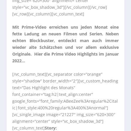
img_size=“620×300″ alignment=“center“
style=“vc_box_shadow_3d“][/vc_column][/vc_row]
[vc_row][vc_column][vc_column_text]
Mit Prime-Video erreichen uns jeden Monat eine
fette Ladung an neuen Filmen und Serien. Neben
echten Blockbuster, entdeckt man auch immer
wieder alte Schätzchen und vor allem exklusive
Originale. Hier die Prime Video Highlights im Januar
2022…
[/vc_column_text][vc_separator color=“orange“
style=“shadow“ border_width=“2″][vc_custom_heading
text=“Das Highlight des Monats“
font_container=“tag:h2|text_align:center“
google_fonts=“font_family:ABeeZee%3Aregular%2Cital
ic|font_style:400%20regular%3A400%3Anormal“]
[vc_single_image image=“21227″ img_size=“620×300″
alignment=“center“ style=“vc_box_shadow_3d“]
[vc_column_text]
Story: