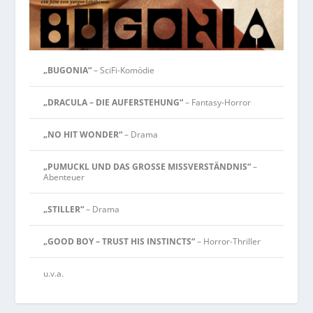
„BUGONIA“
– SciFi-Komödie
„DRACULA – DIE AUFERSTEHUNG“
– Fantasy-Horror
„NO HIT WONDER“
– Drama
„PUMUCKL UND DAS GROSSE MISSVERSTÄNDNIS“
–
Abenteuer
„STILLER“
– Drama
„GOOD BOY – TRUST HIS INSTINCTS“
– Horror-Thriller
u.v.a.