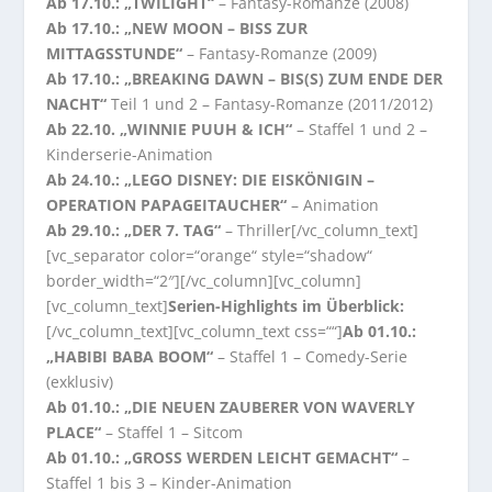
Ab 17.10.: „TWILIGHT“
– Fantasy-Romanze (2008)
Ab 17.10.: „NEW MOON – BISS ZUR
MITTAGSSTUNDE“
– Fantasy-Romanze (2009)
Ab 17.10.: „BREAKING DAWN – BIS(S) ZUM ENDE DER
NACHT“
Teil 1 und 2 – Fantasy-Romanze (2011/2012)
Ab 22.10. „WINNIE PUUH & ICH“
– Staffel 1 und 2 –
Kinderserie-Animation
Ab 24.10.: „LEGO DISNEY: DIE EISKÖNIGIN –
OPERATION PAPAGEITAUCHER“
– Animation
Ab 29.10.: „DER 7. TAG“
– Thriller[/vc_column_text]
[vc_separator color=“orange“ style=“shadow“
border_width=“2″][/vc_column][vc_column]
[vc_column_text]
Serien-Highlights im Überblick:
[/vc_column_text][vc_column_text css=““]
Ab 01.10.:
„HABIBI BABA BOOM“
– Staffel 1 – Comedy-Serie
(exklusiv)
Ab 01.10.: „DIE NEUEN ZAUBERER VON WAVERLY
PLACE“
– Staffel 1 – Sitcom
Ab 01.10.: „GROSS WERDEN LEICHT GEMACHT“
–
Staffel 1 bis 3 – Kinder-Animation