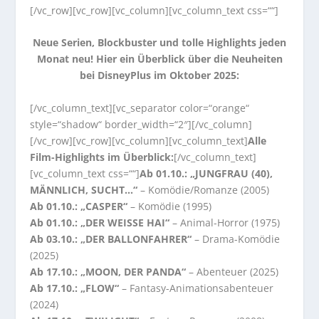
[/vc_row][vc_row][vc_column][vc_column_text css=““]
Neue Serien, Blockbuster und tolle Highlights jeden
Monat neu! Hier ein Überblick über die Neuheiten
bei DisneyPlus im Oktober 2025:
[/vc_column_text][vc_separator color=“orange“
style=“shadow“ border_width=“2″][/vc_column]
[/vc_row][vc_row][vc_column][vc_column_text]
Alle
Film-Highlights im Überblick:
[/vc_column_text]
[vc_column_text css=““]
Ab 01.10.: „JUNGFRAU (40),
MÄNNLICH, SUCHT…“
– Komödie/Romanze (2005)
Ab 01.10.: „CASPER“
– Komödie (1995)
Ab 01.10.: „DER WEISSE HAI“
– Animal-Horror (1975)
Ab 03.10.: „DER BALLONFAHRER“
– Drama-Komödie
(2025)
Ab 17.10.: „MOON, DER PANDA“
– Abenteuer (2025)
Ab 17.10.: „FLOW“
– Fantasy-Animationsabenteuer
(2024)