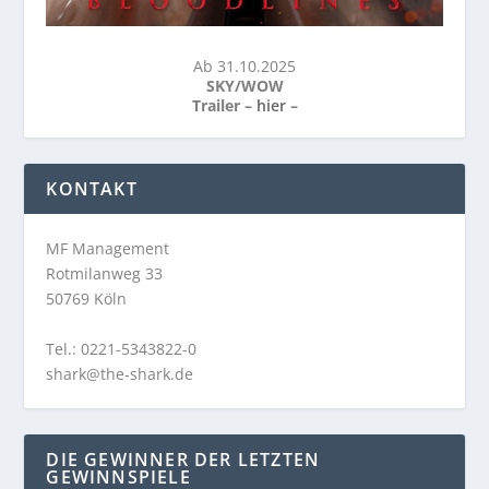
Ab 31.10.2025
SKY/WOW
Trailer –
hier
–
KONTAKT
MF Management
Rotmilanweg 33
50769 Köln
Tel.: 0221-5343822-0
shark@the-shark.de
DIE GEWINNER DER LETZTEN
GEWINNSPIELE