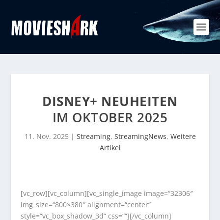
DISNEY+ NEUHEITEN
IM OKTOBER 2025
11. Nov. 2025
|
Streaming
,
StreamingNews
,
Weitere
Artikel
[vc_row][vc_column][vc_single_image image=“32306″
img_size=“800×380″ alignment=“center“
style=“vc_box_shadow_3d“ css=““][/vc_column]