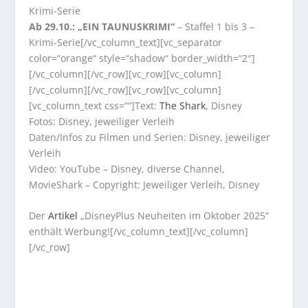
Krimi-Serie
Ab 29.10.: „EIN TAUNUSKRIMI“
– Staffel 1 bis 3 –
Krimi-Serie[/vc_column_text][vc_separator
color=“orange“ style=“shadow“ border_width=“2″]
[/vc_column][/vc_row][vc_row][vc_column]
[/vc_column][/vc_row][vc_row][vc_column]
[vc_column_text css=““]Text:
The Shark
, Disney
Fotos: Disney, jeweiliger Verleih
Daten/Infos zu Filmen und Serien: Disney, jeweiliger
Verleih
Video: YouTube – Disney, diverse Channel,
MovieShark – Copyright: Jeweiliger Verleih, Disney
Der
Artikel
„DisneyPlus Neuheiten im Oktober 2025“
enthält Werbung![/vc_column_text][/vc_column]
[/vc_row]