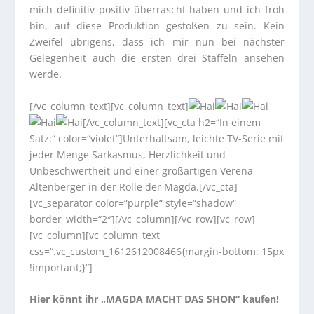
mich definitiv positiv überrascht haben und ich froh
bin, auf diese Produktion gestoßen zu sein. Kein
Zweifel übrigens, dass ich mir nun bei nächster
Gelegenheit auch die ersten drei Staffeln ansehen
werde.
[/vc_column_text][vc_column_text]
[/vc_column_text][vc_cta h2=“In einem
Satz:“ color=“violet“]Unterhaltsam, leichte TV-Serie mit
jeder Menge Sarkasmus, Herzlichkeit und
Unbeschwertheit und einer großartigen Verena
Altenberger in der Rolle der Magda.[/vc_cta]
[vc_separator color=“purple“ style=“shadow“
border_width=“2″][/vc_column][/vc_row][vc_row]
[vc_column][vc_column_text
css=“.vc_custom_1612612008466{margin-bottom: 15px
!important;}“]
Hier könnt ihr „MAGDA MACHT DAS SHON“ kaufen!