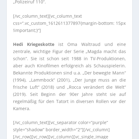
„Polizeiruf 110“.
[/vc_column_text][vc_column_text
css=“.vc_custom_1612611377897{margin-bottom: 15px
!important;}“]
Hedi Kriegeskotte
ist Oma Waltraud und eine
zentrale, wichtige Figur der Serie „Magda macht das
schon“. Sie ist schon seit 1988 in TV-Produktionen,
aber auch Kinofilmen erfolgreich als Schauspielerin.
Bekannte Produktionen sind u.a. „Der bewegte Mann“
(1994), „Lammbock“ (2001), „Der Junge muss an die
frische Luft“ (2018) und „Rocca verändert die Welt“
(2019). Seit Beginn der 90er Jahre steht sie auf
regelmäßig für den Tatort in diversen Rollen vor der
Kamera.
[/vc_column_text][vc_separator color=“purple“
style=“shadow“ border_width=“2″][/vc_column]
[/vc_row][vc_row][vc_column][vc_single_image