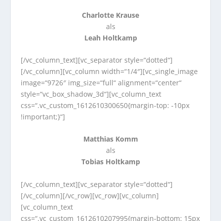
Charlotte Krause
als
Leah Holtkamp
[/vc_column_text][vc_separator style=“dotted“]
[/vc_column][vc_column width=“1/4″][vc_single_image
image=“9726″ img_size=“full“ alignment=“center“
style=“vc_box_shadow_3d“][vc_column_text
css=“.vc_custom_1612610300650{margin-top: -10px
!important;}“]
Matthias Komm
als
Tobias Holtkamp
[/vc_column_text][vc_separator style=“dotted“]
[/vc_column][/vc_row][vc_row][vc_column]
[vc_column_text
css=“.vc_custom_1612610207995{margin-bottom: 15px