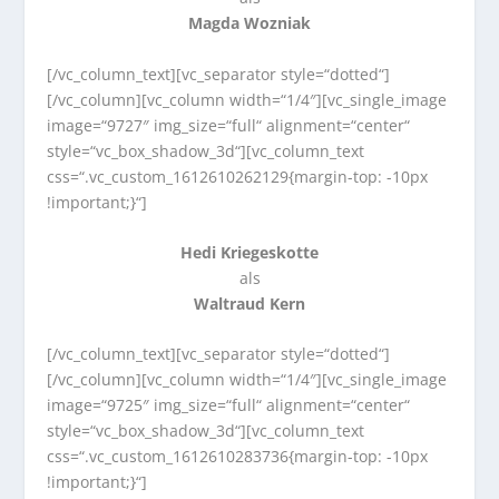
Magda Wozniak
[/vc_column_text][vc_separator style=“dotted“]
[/vc_column][vc_column width=“1/4″][vc_single_image
image=“9727″ img_size=“full“ alignment=“center“
style=“vc_box_shadow_3d“][vc_column_text
css=“.vc_custom_1612610262129{margin-top: -10px
!important;}“]
Hedi Kriegeskotte
als
Waltraud Kern
[/vc_column_text][vc_separator style=“dotted“]
[/vc_column][vc_column width=“1/4″][vc_single_image
image=“9725″ img_size=“full“ alignment=“center“
style=“vc_box_shadow_3d“][vc_column_text
css=“.vc_custom_1612610283736{margin-top: -10px
!important;}“]