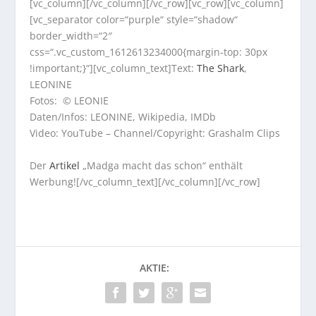
[vc_column][/vc_column][/vc_row][vc_row][vc_column]
[vc_separator color=“purple“ style=“shadow“
border_width=“2″
css=“.vc_custom_1612613234000{margin-top: 30px
!important;}“][vc_column_text]Text:
The Shark
,
LEONINE
Fotos: © LEONIE
Daten/Infos: LEONINE, Wikipedia, IMDb
Video: YouTube – Channel/Copyright: Grashalm Clips
Der
Artikel
„Madga macht das schon“ enthält
Werbung![/vc_column_text][/vc_column][/vc_row]
AKTIE: