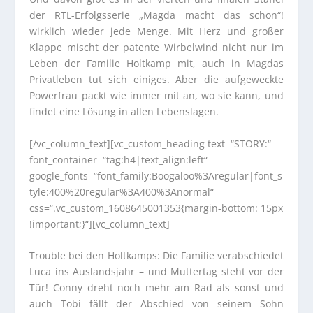
der RTL-Erfolgsserie „Magda macht das schon“!
wirklich wieder jede Menge. Mit Herz und großer
Klappe mischt der patente Wirbelwind nicht nur im
Leben der Familie Holtkamp mit, auch in Magdas
Privatleben tut sich einiges. Aber die aufgeweckte
Powerfrau packt wie immer mit an, wo sie kann, und
findet eine Lösung in allen Lebenslagen.
[/vc_column_text][vc_custom_heading text=“STORY:“
font_container=“tag:h4|text_align:left“
google_fonts=“font_family:Boogaloo%3Aregular|font_s
tyle:400%20regular%3A400%3Anormal“
css=“.vc_custom_1608645001353{margin-bottom: 15px
!important;}“][vc_column_text]
Trouble bei den Holtkamps: Die Familie verabschiedet
Luca ins Auslandsjahr – und Muttertag steht vor der
Tür! Conny dreht noch mehr am Rad als sonst und
auch Tobi fällt der Abschied von seinem Sohn