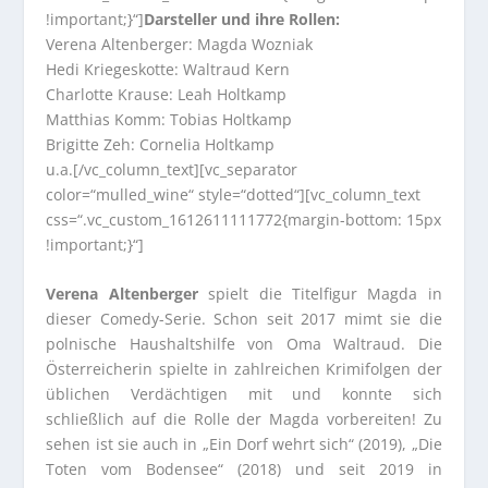
!important;}“]
Darsteller und ihre Rollen:
Verena Altenberger: Magda Wozniak
Hedi Kriegeskotte: Waltraud Kern
Charlotte Krause: Leah Holtkamp
Matthias Komm: Tobias Holtkamp
Brigitte Zeh: Cornelia Holtkamp
u.a.[/vc_column_text][vc_separator
color=“mulled_wine“ style=“dotted“][vc_column_text
css=“.vc_custom_1612611111772{margin-bottom: 15px
!important;}“]
Verena Altenberger
spielt die Titelfigur Magda in
dieser Comedy-Serie. Schon seit 2017 mimt sie die
polnische Haushaltshilfe von Oma Waltraud. Die
Österreicherin spielte in zahlreichen Krimifolgen der
üblichen Verdächtigen mit und konnte sich
schließlich auf die Rolle der Magda vorbereiten! Zu
sehen ist sie auch in „Ein Dorf wehrt sich“ (2019), „Die
Toten vom Bodensee“ (2018) und seit 2019 in