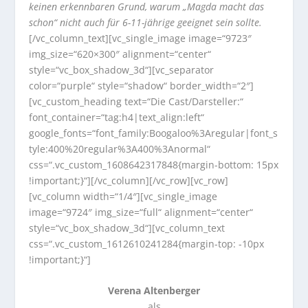
keinen erkennbaren Grund, warum „Magda macht das
schon“ nicht auch für 6-11-jährige geeignet sein sollte.
[/vc_column_text][vc_single_image image=“9723″
img_size=“620×300″ alignment=“center“
style=“vc_box_shadow_3d“][vc_separator
color=“purple“ style=“shadow“ border_width=“2″]
[vc_custom_heading text=“Die Cast/Darsteller:“
font_container=“tag:h4|text_align:left“
google_fonts=“font_family:Boogaloo%3Aregular|font_s
tyle:400%20regular%3A400%3Anormal“
css=“.vc_custom_1608642317848{margin-bottom: 15px
!important;}“][/vc_column][/vc_row][vc_row]
[vc_column width=“1/4″][vc_single_image
image=“9724″ img_size=“full“ alignment=“center“
style=“vc_box_shadow_3d“][vc_column_text
css=“.vc_custom_1612610241284{margin-top: -10px
!important;}“]
Verena Altenberger
als