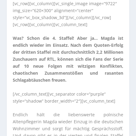
[vc_row][vc_column][vc_single_image image=“9722″
img_size=“620×300″ alignment=“center“
style=“vc_box_shadow_3d“][/vc_column][/vc_row]
[vc_row][vc_column][vc_column_text]
Was? Schon die 4. Staffel! Aber ja… Magda ist
endlich wieder im Einsatz. Nach dem Quoten-Erfolg
der dritten Staffel mit durchschnittlich 2,2 Millionen
Zuschauern auf RTL, können sich die Fans der Serie
auf 10 neue Folgen mit witzigen Konflikten,
chaotischen Zusammenstößen und rasanten
Schlagabtäuschen freuen.
[/vc_column_text][vc_separator color=“purple“
style=“shadow“ border_width=“2″][vc_column_text]
Endlich hält die liebenswerte polnische
Altenpflegerin Magda wieder Einzug in die deutschen
Wohnzimmer und sorgt für mächtig Gesprächsstoff.
Und davon gibt es in der vierten und finalen Staffel