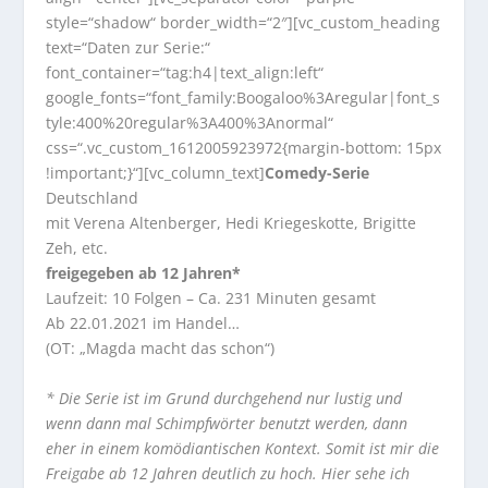
style=“shadow“ border_width=“2″][vc_custom_heading
text=“Daten zur Serie:“
font_container=“tag:h4|text_align:left“
google_fonts=“font_family:Boogaloo%3Aregular|font_s
tyle:400%20regular%3A400%3Anormal“
css=“.vc_custom_1612005923972{margin-bottom: 15px
!important;}“][vc_column_text]
Comedy-Serie
Deutschland
mit Verena Altenberger, Hedi Kriegeskotte, Brigitte
Zeh, etc.
freigegeben ab 12 Jahren*
Laufzeit: 10 Folgen – Ca. 231 Minuten gesamt
Ab 22.01.2021 im Handel…
(OT: „Magda macht das schon“)
* Die Serie ist im Grund durchgehend nur lustig und
wenn dann mal Schimpfwörter benutzt werden, dann
eher in einem komödiantischen Kontext. Somit ist mir die
Freigabe ab 12 Jahren deutlich zu hoch. Hier sehe ich