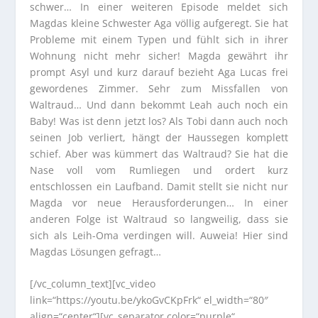
schwer… In einer weiteren Episode meldet sich
Magdas kleine Schwester Aga völlig aufgeregt. Sie hat
Probleme mit einem Typen und fühlt sich in ihrer
Wohnung nicht mehr sicher! Magda gewährt ihr
prompt Asyl und kurz darauf bezieht Aga Lucas frei
gewordenes Zimmer. Sehr zum Missfallen von
Waltraud… Und dann bekommt Leah auch noch ein
Baby! Was ist denn jetzt los? Als Tobi dann auch noch
seinen Job verliert, hängt der Haussegen komplett
schief. Aber was kümmert das Waltraud? Sie hat die
Nase voll vom Rumliegen und ordert kurz
entschlossen ein Laufband. Damit stellt sie nicht nur
Magda vor neue Herausforderungen… In einer
anderen Folge ist Waltraud so langweilig, dass sie
sich als Leih-Oma verdingen will. Auweia! Hier sind
Magdas Lösungen gefragt…
[/vc_column_text][vc_video
link=“https://youtu.be/ykoGvCKpFrk“ el_width=“80″
align=“center“][vc_separator color=“purple“