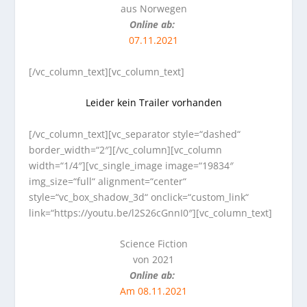
aus Norwegen
Online ab:
07.11.2021
[/vc_column_text][vc_column_text]
Leider kein Trailer vorhanden
[/vc_column_text][vc_separator style=“dashed“
border_width=“2″][/vc_column][vc_column
width=“1/4″][vc_single_image image=“19834″
img_size=“full“ alignment=“center“
style=“vc_box_shadow_3d“ onclick=“custom_link“
link=“https://youtu.be/l2S26cGnnI0″][vc_column_text]
Science Fiction
von 2021
Online ab:
Am 08.11.2021