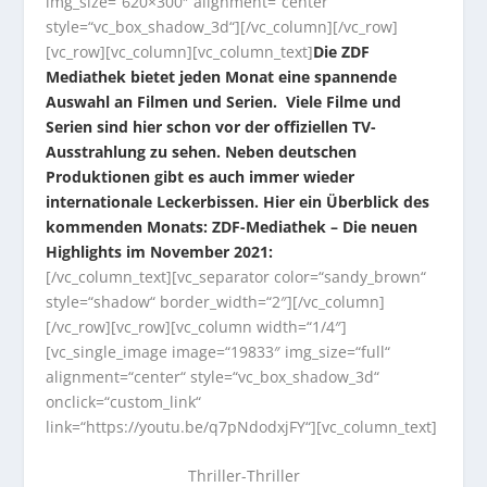
img_size=“620×300″ alignment=“center“
style=“vc_box_shadow_3d“][/vc_column][/vc_row]
[vc_row][vc_column][vc_column_text]
Die ZDF
Mediathek bietet jeden Monat eine spannende
Auswahl an Filmen und Serien. Viele Filme und
Serien sind hier schon vor der offiziellen TV-
Ausstrahlung zu sehen. Neben deutschen
Produktionen gibt es auch immer wieder
internationale Leckerbissen. Hier ein Überblick des
kommenden Monats: ZDF-Mediathek – Die neuen
Highlights im November 2021:
[/vc_column_text][vc_separator color=“sandy_brown“
style=“shadow“ border_width=“2″][/vc_column]
[/vc_row][vc_row][vc_column width=“1/4″]
[vc_single_image image=“19833″ img_size=“full“
alignment=“center“ style=“vc_box_shadow_3d“
onclick=“custom_link“
link=“https://youtu.be/q7pNdodxjFY“][vc_column_text]
Thriller-Thriller