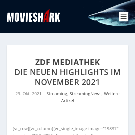
ZDF MEDIATHEK
DIE NEUEN HIGHLIGHTS IM
NOVEMBER 2021
29. Okt. 2021
|
Streaming
,
StreamingNews
,
Weitere
Artikel
[vc_row][vc_column][vc_single_image image=“19837″