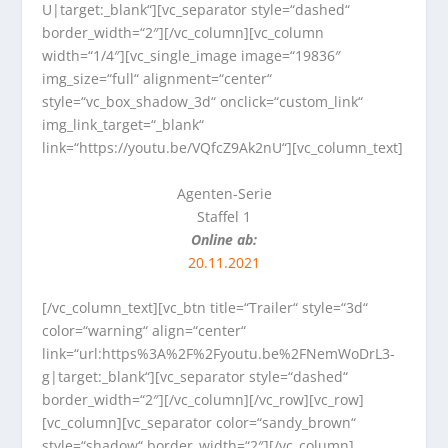
U|target:_blank“][vc_separator style=“dashed“
border_width=“2″][/vc_column][vc_column
width=“1/4″][vc_single_image image=“19836″
img_size=“full“ alignment=“center“
style=“vc_box_shadow_3d“ onclick=“custom_link“
img_link_target=“_blank“
link=“https://youtu.be/VQfcZ9Ak2nU“][vc_column_text]
Agenten-Serie
Staffel 1
Online ab
:
20.11.2021
[/vc_column_text][vc_btn title=“Trailer“ style=“3d“
color=“warning“ align=“center“
link=“url:https%3A%2F%2Fyoutu.be%2FNemWoDrL3-
g|target:_blank“][vc_separator style=“dashed“
border_width=“2″][/vc_column][/vc_row][vc_row]
[vc_column][vc_separator color=“sandy_brown“
style=“shadow“ border_width=“2″][/vc_column]