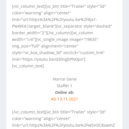
[/vc_column_text][vc_btn title=“Trailer“ style=“3d“
color=“warning“ align=“center“
link=“url:https%3A%2F%2Fyoutu.be%2F8jx1-
Pw4tK4|target:_blank“][vc_separator style=“dashed“
border_width=“2″][/vc_column][vc_column
width=“1/4″][vc_single_image image=“19835″
img_size=“full“ alignment=“center“
style=“vc_box_shadow_3d“ onclick=“custom_link“
link=“https://youtu.be/d30ngbPN0po“]
[vc_column_text]
Horror-Serie
Staffel 1
Online ab:
Ab 13.11.2021
[/vc_column_text][vc_btn title=“Trailer“ style=“3d“
color=“warning“ align=“center“
link=“url:https%3A%2F%2Fyoutu.be%2FwSH3C8swmZ