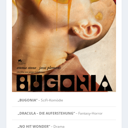
„BUGONIA“
– SciFi-Komödie
„DRACULA – DIE AUFERSTEHUNG“
– Fantasy-Horror
„NO HIT WONDER“
– Drama