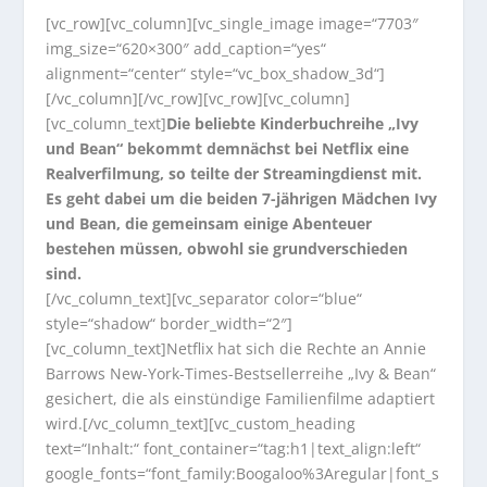
[vc_row][vc_column][vc_single_image image=“7703″
img_size=“620×300″ add_caption=“yes“
alignment=“center“ style=“vc_box_shadow_3d“]
[/vc_column][/vc_row][vc_row][vc_column]
[vc_column_text]
Die beliebte Kinderbuchreihe „Ivy
und Bean“ bekommt demnächst bei Netflix eine
Realverfilmung, so teilte der Streamingdienst mit.
Es geht dabei um die beiden 7-jährigen Mädchen Ivy
und Bean, die gemeinsam einige Abenteuer
bestehen müssen, obwohl sie grundverschieden
sind.
[/vc_column_text][vc_separator color=“blue“
style=“shadow“ border_width=“2″]
[vc_column_text]Netflix hat sich die Rechte an Annie
Barrows New-York-Times-Bestsellerreihe „Ivy & Bean“
gesichert, die als einstündige Familienfilme adaptiert
wird.[/vc_column_text][vc_custom_heading
text=“Inhalt:“ font_container=“tag:h1|text_align:left“
google_fonts=“font_family:Boogaloo%3Aregular|font_s