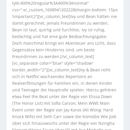
tyle:400%20regular%3A400%3Anormal“
css=“.vc_custom_1608941202228{margin-bottom: 15px
!important;}“][vc_column_text]Ivy und Bean hätten nie
damit gerechnet, jemals Freundinnen zu werden.
Bean ist laut, quirlig und furchtlos. Ivy ist ruhig,
bedächtig und hat eine gute Beobachtungsgabe.
Doch manchmal bringt ein Abenteuer ans Licht, dass
Gegensätze kein Hindernis sind, um beste
Freundinnen zu werden.[/vc_column_text]
[vc_separator color=“blue“ style=“shadow“
border_width=“2″][vc_column_text]Ivy & Bean reiht
sich in Netflix’ wachsendes Repertoire an
Realverfilmungen für Familien ein, in denen Kinder
und Teenager die Hauptrolle spielen. Hierzu gehören
etwa Feel the Beat unter der Regie von Elissa Down
(The Honor List) mit Sofia Carson; Mein WWE Main
Event unter der Regie von Jay Karas (Ali Wong: Hard
Knock Wife) mit Seth Carr sowie die Komödie Wie Jodi
über sich hinauswuchs unter der Regie von Nzingha
Stewart (Kleine Feuer überall) mit Ava Michelle aus