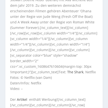
dem Jahr 2019. Zu den weiteren demnächst
erscheinenden Filmen gehören Abenteuer ʻOhana
unter der Regie von Jude Weng (Fresh Off the Boat)
und A Week Away unter der Regie von Roman White
(Summer Forever).[/vc_column_text][/vc_column]
[/vc_row][vc_row][vc_column width=“1/4″][/vc_column]
[vc_column width=“1/4″][/vc_column][vc_column
width=“1/4″][/vc_column][vc_column width=“1/4″]
[/vc_column][vc_column][/vc_column][vc_column]
[vc_separator color=“blue“ style=“shadow“
border_width=“2″
css=“.vc_custom_1608647610604{margin-top: 30px
!important;}“][vc_column_text]Text:
The Shark
, Netflix
Fotos: © Netflix (van Dam)
Daten/Infos: Netflix
Video: –
Der
Artikel
enthält Werbung![/vc_column_text]
[/vc_column][vc_column][/vc_column][/vc_row]