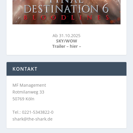
Ab 31.10.2025
SKY/WOW
Trailer –
hier
–
KONTAKT
MF Management
Rotmilanweg 33
50769 Köln
Tel.: 0221-5343822-0
shark@the-shark.de