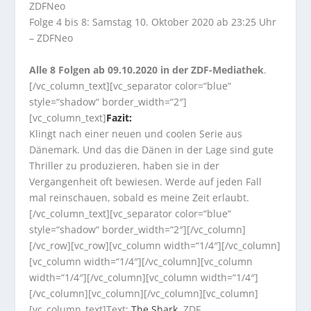
ZDFNeo
Folge 4 bis 8: Samstag 10. Oktober 2020 ab 23:25 Uhr
– ZDFNeo
Alle 8 Folgen ab 09.10.2020 in der ZDF-Mediathek
.
[/vc_column_text][vc_separator color=“blue“
style=“shadow“ border_width=“2″]
[vc_column_text]
Fazit:
Klingt nach einer neuen und coolen Serie aus
Dänemark. Und das die Dänen in der Lage sind gute
Thriller zu produzieren, haben sie in der
Vergangenheit oft bewiesen. Werde auf jeden Fall
mal reinschauen, sobald es meine Zeit erlaubt.
[/vc_column_text][vc_separator color=“blue“
style=“shadow“ border_width=“2″][/vc_column]
[/vc_row][vc_row][vc_column width=“1/4″][/vc_column]
[vc_column width=“1/4″][/vc_column][vc_column
width=“1/4″][/vc_column][vc_column width=“1/4″]
[/vc_column][vc_column][/vc_column][vc_column]
[vc_column_text]Text:
The Shark
, ZDF