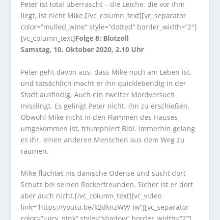
Peter ist total überrascht – die Leiche, die vor ihm
liegt, ist nicht Mike.[/vc_column_text][vc_separator
color=“mulled_wine“ style=“dotted“ border_width=“2″]
[vc_column_text]
Folge 8: Blutzoll
Samstag, 10. Oktober 2020, 2.10 Uhr
Peter geht davon aus, dass Mike noch am Leben ist,
und tatsächlich macht er ihn quicklebendig in der
Stadt ausfindig. Auch ein zweiter Mordversuch
misslingt. Es gelingt Peter nicht, ihn zu erschießen.
Obwohl Mike nicht in den Flammen des Hauses
umgekommen ist, triumphiert Bibi. Immerhin gelang
es ihr, einen anderen Menschen aus dem Weg zu
räumen.
Mike flüchtet ins dänische Odense und sucht dort
Schutz bei seinen Rockerfreunden. Sicher ist er dort
aber auch nicht.[/vc_column_text][vc_video
link=“https://youtu.be/k2dknzWW-iw“][vc_separator
color=“juicy_pink“ style=“shadow“ border_width=“2″]