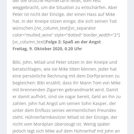
der die örtliche Hühnerfarm leitet, vom Fest
weggebracht, um die Situation zu entschärfen. Aber
Peter ist nicht der Einzige, der einen Hass auf Mike
hat. In der Kneipe sitzen einige, die sich seinen Tod
wünschen.[/vc_column_text][vc_separator
color=“mulled_wine“ style=“dotted“ border_width=“2″]
[vc_column_text]
Folge 2: Spaß an der Angst
Freitag, 9. Oktober 2020, 0.20 Uhr
Bibi, John, Milad und Peter sitzen in der Kneipe und
beratschlagen, wie sie Mike töten können. Jeder hat
eine persönliche Rechnung mit dem Dorftyrannen zu
begleichen: Bibi erzählt, dass ihr Mann Tom von Mike
mit brennenden Zigarren gebrandmarkt wird. Damit
er damit aufhört, sind sie sogar bereit, Geld an ihn zu
zahlen. John hat Angst um seinen Sohn Kasper, der
unter dem Einfluss seines vermeintlichen Freundes
steht. Hühnerfarmbesitzer Milad ist der Einzige, der
nicht vom Mordplan überzeugt ist. Wenig später
jedoch legt sich Mike auf dem Hühnerhof mit John an