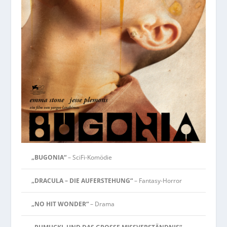
„BUGONIA“
– SciFi-Komödie
„DRACULA – DIE AUFERSTEHUNG“
– Fantasy-Horror
„NO HIT WONDER“
– Drama