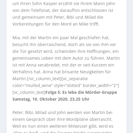
um ihren Sohn Kasper erzählt sie ihrem Mann John
von dem Telefonat, der daraufhin entschlossen ist
und gemeinsam mit Peter, Bibi und Milad die
Vorbereitungen für den Mord an Mike trifft.
Mia, mit der Martin ein paar Mal geschlafen hat,
besucht ihn überraschend, doch als sie von ihm vor
die Tür gesetzt wird, schwinden ihre Hoffnungen, ein
gemeinsames Leben mit dem Autor zu führen. Martin
ist mit Anna verabredet, mit der er seit Kurzem ein
Verhältnis hat. Anna hat brisante Neuigkeiten für
Martin.[/vc_column_text][vc_separator
color=“mulled_wine“ style=“dotted“ border_width=“2″]
[vc_column_text]
Folge 5: Es lebe die Mörder-Gruppe
Samstag, 10. Oktober 2020, 23.25 Uhr
Peter, Bibi, Milad und John werden von Martin bei
einem Gespräch über ihre Mordpläne überrascht.
Weil es nun einen weiteren Mitwisser gibt, wird es
allen zu heiß, und die Gruppe bricht auseinander.