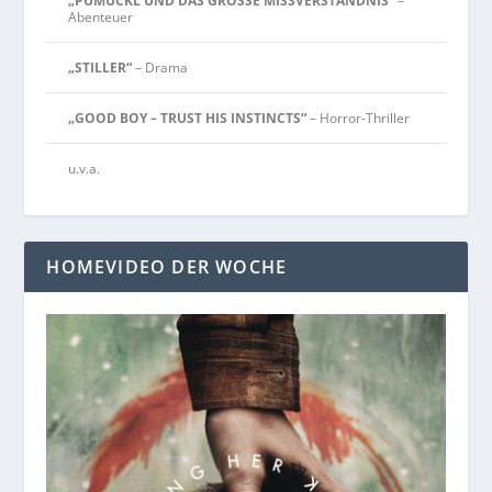
„PUMUCKL UND DAS GROSSE MISSVERSTÄNDNIS“
–
Abenteuer
„STILLER“
– Drama
„GOOD BOY – TRUST HIS INSTINCTS“
– Horror-Thriller
u.v.a.
HOMEVIDEO DER WOCHE