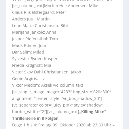
[vc_column_text]Morten Hee Andersen: Mike
Claus Riis Østergaard: Peter
Anders Juul: Martin
Lene Maria Christensen: Bibi
Marijana Jankoic: Anna
Jesper Riefensthal: Tom
Mads Rømer: John
Dar Salim: Milad
Sylvester Byder: Kasper
Frieda Krøgholt: Mia
Victor Skov Dahl Christiansen: Jakob
Genie Argiris: Liv
Viktor Medom: Aksel[/vc_column_text]
[vc_single_image image=“4233″ img_size=“620×300″
alignment=“center“ style=“vc_box_shadow_3d“]
[vc_separator color=“juicy_pink“ style=“shadow“
border_width=“2″][vc_column_text]
„Killing Mike“ –
Thrillerserie in 8 Folgen
Folge 1 bis 4: Freitag 09. Oktober 2020 ab 23:30 Uhr –