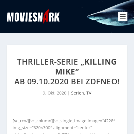
THRILLER-SERIE
„KILLING
MIKE“
AB 09.10.2020 BEI ZDFNEO!
9. Okt. 2020
|
Serien
,
TV
[vc_row][vc_column][vc_single_image image=“4228″
img_size=“620×300″ alignment=“center“