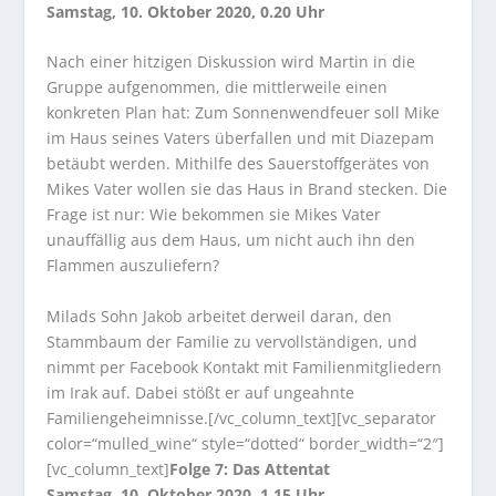
Samstag, 10. Oktober 2020, 0.20 Uhr
Nach einer hitzigen Diskussion wird Martin in die
Gruppe aufgenommen, die mittlerweile einen
konkreten Plan hat: Zum Sonnenwendfeuer soll Mike
im Haus seines Vaters überfallen und mit Diazepam
betäubt werden. Mithilfe des Sauerstoffgerätes von
Mikes Vater wollen sie das Haus in Brand stecken. Die
Frage ist nur: Wie bekommen sie Mikes Vater
unauffällig aus dem Haus, um nicht auch ihn den
Flammen auszuliefern?
Milads Sohn Jakob arbeitet derweil daran, den
Stammbaum der Familie zu vervollständigen, und
nimmt per Facebook Kontakt mit Familienmitgliedern
im Irak auf. Dabei stößt er auf ungeahnte
Familiengeheimnisse.[/vc_column_text][vc_separator
color=“mulled_wine“ style=“dotted“ border_width=“2″]
[vc_column_text]
Folge 7: Das Attentat
Samstag, 10. Oktober 2020, 1.15 Uhr