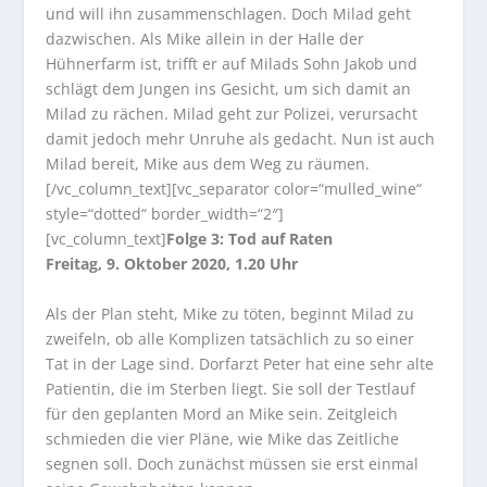
und will ihn zusammenschlagen. Doch Milad geht
dazwischen. Als Mike allein in der Halle der
Hühnerfarm ist, trifft er auf Milads Sohn Jakob und
schlägt dem Jungen ins Gesicht, um sich damit an
Milad zu rächen. Milad geht zur Polizei, verursacht
damit jedoch mehr Unruhe als gedacht. Nun ist auch
Milad bereit, Mike aus dem Weg zu räumen.
[/vc_column_text][vc_separator color=“mulled_wine“
style=“dotted“ border_width=“2″]
[vc_column_text]
Folge 3: Tod auf Raten
Freitag, 9. Oktober 2020, 1.20 Uhr
Als der Plan steht, Mike zu töten, beginnt Milad zu
zweifeln, ob alle Komplizen tatsächlich zu so einer
Tat in der Lage sind. Dorfarzt Peter hat eine sehr alte
Patientin, die im Sterben liegt. Sie soll der Testlauf
für den geplanten Mord an Mike sein. Zeitgleich
schmieden die vier Pläne, wie Mike das Zeitliche
segnen soll. Doch zunächst müssen sie erst einmal