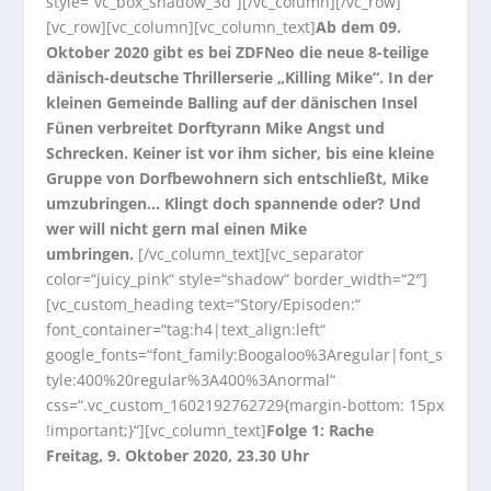
style=“vc_box_shadow_3d“][/vc_column][/vc_row]
[vc_row][vc_column][vc_column_text]
Ab dem 09.
Oktober 2020 gibt es bei ZDFNeo die neue 8-teilige
dänisch-deutsche Thrillerserie „Killing Mike“. In der
kleinen Gemeinde Balling auf der dänischen Insel
Fünen verbreitet Dorftyrann Mike Angst und
Schrecken. Keiner ist vor ihm sicher, bis eine kleine
Gruppe von Dorfbewohnern sich entschließt, Mike
umzubringen… Klingt doch spannende oder? Und
wer will nicht gern mal einen Mike
umbringen.
[/vc_column_text][vc_separator
color=“juicy_pink“ style=“shadow“ border_width=“2″]
[vc_custom_heading text=“Story/Episoden:“
font_container=“tag:h4|text_align:left“
google_fonts=“font_family:Boogaloo%3Aregular|font_s
tyle:400%20regular%3A400%3Anormal“
css=“.vc_custom_1602192762729{margin-bottom: 15px
!important;}“][vc_column_text]
Folge 1: Rache
Freitag, 9. Oktober 2020, 23.30 Uhr