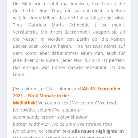
Die Miniserie erzählt mal komisch, mal traurig die
Geschichte einer Frau, die partout nicht aufgeben
will, in einem Milieu, das nicht allzu oft gezeigt wird.
Tina (Gabriela Maria Schmeide ) ist mobil.
Verkäuferin. Mit ihrem Bäckermobil klappert sie all
die Nester im Norden von Berlin ab, die keinen
Bäcker oder Konsum haben. Tina hat zwar nichts auf
dem Konto, aber dafür immer einen Plan, auch für
jede ihrer drei Gören. Jeder Plan für sich ist perfekt.
Das einzige, was immer dazwischenkommt, ist das
Leben.
[/vc_column_text][vc_column_text]
Ab 16. September
2021 – Für 6 Monate in der
Mediathek
[/vc_column_text][/vc_column][/vc_row]
[vc_row][vc_column][vc_separator
color=“sandy_brown“ style=“shadow“
border_width=“2″][/vc_column][/vc_row][vc_row]
[vc_column][vc_column_text]
Alle neuen Highlights im