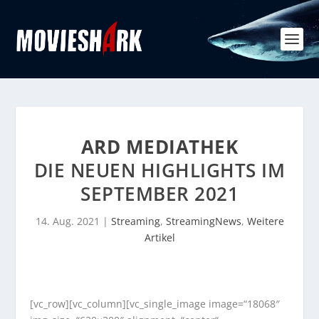
ARD MEDIATHEK
DIE NEUEN HIGHLIGHTS IM
SEPTEMBER 2021
14. Aug. 2021
|
Streaming
,
StreamingNews
,
Weitere
Artikel
[vc_row][vc_column][vc_single_image image=“18068″