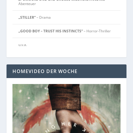
Abenteuer
„STILLER“
– Drama
„GOOD BOY – TRUST HIS INSTINCTS“
– Horror-Thriller
u.v.a.
HOMEVIDEO DER WOCHE