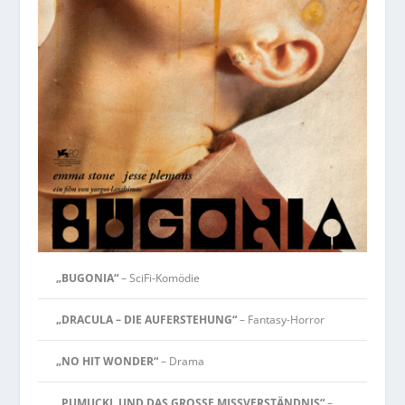
„BUGONIA“
– SciFi-Komödie
„DRACULA – DIE AUFERSTEHUNG“
– Fantasy-Horror
„NO HIT WONDER“
– Drama
„PUMUCKL UND DAS GROSSE MISSVERSTÄNDNIS“
–