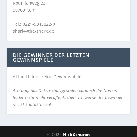
Rotmilanweg 33
50769 Köln
Tel.: 0221-5343822-0
shark@the-shark.de
DIE GEWINNER DER LETZTEN
GEWINNSPIELE
Aktuell leider keine Gewinnspiele
Achtung: Aus Datenschutzgründen kann ich die Namen
leider nicht mehr veröffentlichen. Ich werde die Gewinner
direkt kontaktieren!
© 2024
Nick Schuran