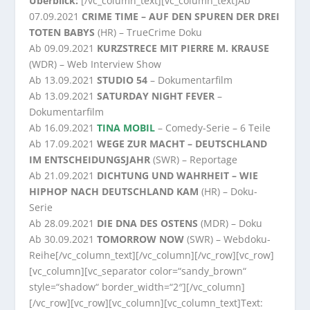
Überblick:
[/vc_column_text][vc_column_text]Ab
07.09.2021
CRIME TIME – AUF DEN SPUREN DER DREI
TOTEN BABYS
(HR) – TrueCrime Doku
Ab 09.09.2021
KURZSTRECE MIT PIERRE M. KRAUSE
(WDR) – Web Interview Show
Ab 13.09.2021
STUDIO 54
– Dokumentarfilm
Ab 13.09.2021
SATURDAY NIGHT FEVER
–
Dokumentarfilm
Ab 16.09.2021
TINA MOBIL
– Comedy-Serie – 6 Teile
Ab 17.09.2021
WEGE ZUR MACHT – DEUTSCHLAND
IM ENTSCHEIDUNGSJAHR
(SWR) – Reportage
Ab 21.09.2021
DICHTUNG UND WAHRHEIT – WIE
HIPHOP NACH DEUTSCHLAND KAM
(HR) – Doku-
Serie
Ab 28.09.2021
DIE DNA DES OSTENS
(MDR) – Doku
Ab 30.09.2021
TOMORROW NOW
(SWR) – Webdoku-
Reihe[/vc_column_text][/vc_column][/vc_row][vc_row]
[vc_column][vc_separator color=“sandy_brown“
style=“shadow“ border_width=“2″][/vc_column]
[/vc_row][vc_row][vc_column][vc_column_text]Text: