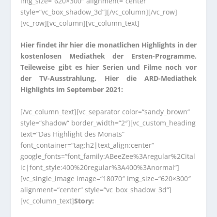
img_size=“620×300″ alignment=“center“
style=“vc_box_shadow_3d“][/vc_column][/vc_row]
[vc_row][vc_column][vc_column_text]
Hier findet ihr hier die monatlichen Highlights in der
kostenlosen Mediathek der Ersten-Programme.
Teileweise gibt es hier Serien und Filme noch vor
der TV-Ausstrahlung. Hier die ARD-Mediathek
Highlights im September 2021:
[/vc_column_text][vc_separator color=“sandy_brown“
style=“shadow“ border_width=“2″][vc_custom_heading
text=“Das Highlight des Monats“
font_container=“tag:h2|text_align:center“
google_fonts=“font_family:ABeeZee%3Aregular%2Cital
ic|font_style:400%20regular%3A400%3Anormal“]
[vc_single_image image=“18070″ img_size=“620×300″
alignment=“center“ style=“vc_box_shadow_3d“]
[vc_column_text]
Story: