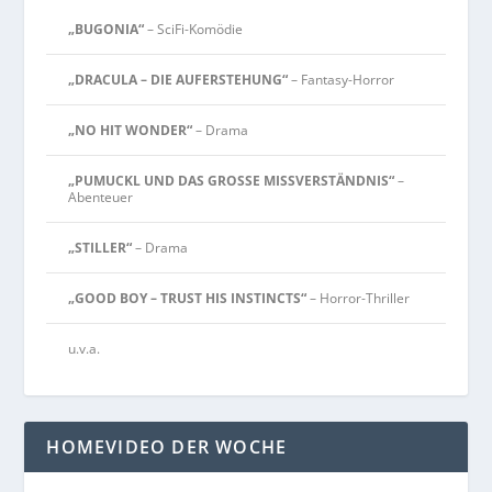
„BUGONIA“
– SciFi-Komödie
„DRACULA – DIE AUFERSTEHUNG“
– Fantasy-Horror
„NO HIT WONDER“
– Drama
„PUMUCKL UND DAS GROSSE MISSVERSTÄNDNIS“
–
Abenteuer
„STILLER“
– Drama
„GOOD BOY – TRUST HIS INSTINCTS“
– Horror-Thriller
u.v.a.
HOMEVIDEO DER WOCHE