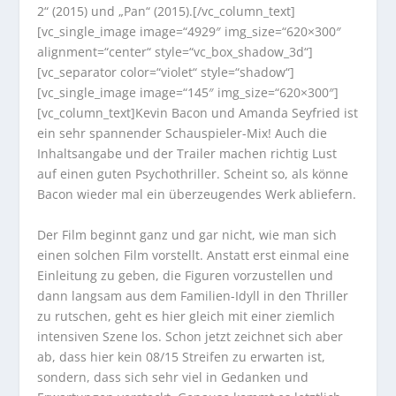
2“ (2015) und „Pan“ (2015).[/vc_column_text]
[vc_single_image image=“4929″ img_size=“620×300″
alignment=“center“ style=“vc_box_shadow_3d“]
[vc_separator color=“violet“ style=“shadow“]
[vc_single_image image=“145″ img_size=“620×300″]
[vc_column_text]Kevin Bacon und Amanda Seyfried ist
ein sehr spannender Schauspieler-Mix! Auch die
Inhaltsangabe und der Trailer machen richtig Lust
auf einen guten Psychothriller. Scheint so, als könne
Bacon wieder mal ein überzeugendes Werk abliefern.
Der Film beginnt ganz und gar nicht, wie man sich
einen solchen Film vorstellt. Anstatt erst einmal eine
Einleitung zu geben, die Figuren vorzustellen und
dann langsam aus dem Familien-Idyll in den Thriller
zu rutschen, geht es hier gleich mit einer ziemlich
intensiven Szene los. Schon jetzt zeichnet sich aber
ab, dass hier kein 08/15 Streifen zu erwarten ist,
sondern, dass sich sehr viel in Gedanken und