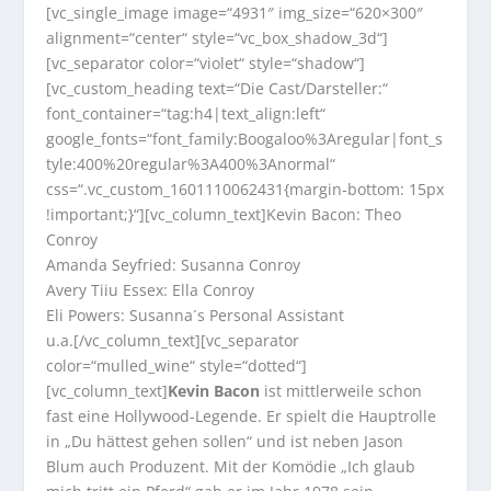
[vc_single_image image=“4931″ img_size=“620×300″
alignment=“center“ style=“vc_box_shadow_3d“]
[vc_separator color=“violet“ style=“shadow“]
[vc_custom_heading text=“Die Cast/Darsteller:“
font_container=“tag:h4|text_align:left“
google_fonts=“font_family:Boogaloo%3Aregular|font_s
tyle:400%20regular%3A400%3Anormal“
css=“.vc_custom_1601110062431{margin-bottom: 15px
!important;}“][vc_column_text]Kevin Bacon: Theo
Conroy
Amanda Seyfried: Susanna Conroy
Avery Tiiu Essex: Ella Conroy
Eli Powers: Susanna´s Personal Assistant
u.a.[/vc_column_text][vc_separator
color=“mulled_wine“ style=“dotted“]
[vc_column_text]
Kevin Bacon
ist mittlerweile schon
fast eine Hollywood-Legende. Er spielt die Hauptrolle
in „Du hättest gehen sollen“ und ist neben Jason
Blum auch Produzent. Mit der Komödie „Ich glaub