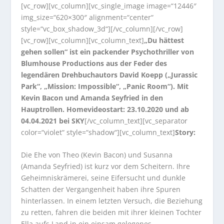
[vc_row][vc_column][vc_single_image image=“12446″
img_size=“620×300″ alignment=“center“
style=“vc_box_shadow_3d“][/vc_column][/vc_row]
[vc_row][vc_column][vc_column_text]
„Du hättest
gehen sollen“ ist ein packender Psychothriller von
Blumhouse Productions aus der Feder des
legendären Drehbuchautors David Koepp („Jurassic
Park“, „Mission: Impossible“, „Panic Room“). Mit
Kevin Bacon und Amanda Seyfried in den
Hauptrollen. Homevideostart: 23.10.2020 und ab
04.04.2021 bei SKY
[/vc_column_text][vc_separator
color=“violet“ style=“shadow“][vc_column_text]
Story:
Die Ehe von Theo (Kevin Bacon) und Susanna
(Amanda Seyfried) ist kurz vor dem Scheitern. Ihre
Geheimniskrämerei, seine Eifersucht und dunkle
Schatten der Vergangenheit haben ihre Spuren
hinterlassen. In einem letzten Versuch, die Beziehung
zu retten, fahren die beiden mit ihrer kleinen Tochter
Ella aufs Land in ein einsam gelegenes,