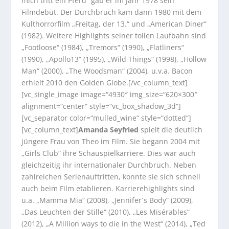
mich tritt ein Pferd“ gab er im Jahr 1978 sein
Filmdebüt. Der Durchbruch kam dann 1980 mit dem
Kulthorrorfilm „Freitag, der 13.“ und „American Diner“
(1982). Weitere Highlights seiner tollen Laufbahn sind
„Footloose“ (1984), „Tremors“ (1990), „Flatliners“
(1990), „Apollo13“ (1995), „Wild Things“ (1998), „Hollow
Man“ (2000), „The Woodsman“ (2004), u.v.a. Bacon
erhielt 2010 den Golden Globe.[/vc_column_text]
[vc_single_image image=“4930″ img_size=“620×300″
alignment=“center“ style=“vc_box_shadow_3d“]
[vc_separator color=“mulled_wine“ style=“dotted“]
[vc_column_text]
Amanda Seyfried
spielt die deutlich
jüngere Frau von Theo im Film. Sie begann 2004 mit
„Girls Club“ ihre Schauspielkarriere. Dies war auch
gleichzeitig ihr internationaler Durchbruch. Neben
zahlreichen Serienauftritten, konnte sie sich schnell
auch beim Film etablieren. Karrierehighlights sind
u.a. „Mamma Mia“ (2008), „Jennifer´s Body“ (2009),
„Das Leuchten der Stille“ (2010), „Les Misérables“
(2012), „A Million ways to die in the West“ (2014), „Ted