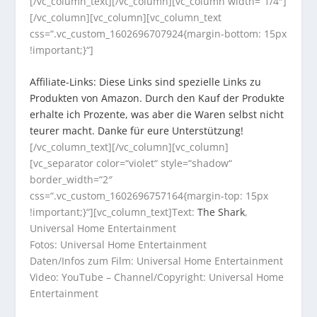
[/vc_column_text][/vc_column][vc_column width=“1/4″]
[/vc_column][vc_column][vc_column_text
css=“.vc_custom_1602696707924{margin-bottom: 15px
!important;}“]
Affiliate-Links: Diese Links sind spezielle Links zu
Produkten von Amazon. Durch den Kauf der Produkte
erhalte ich Prozente, was aber die Waren selbst nicht
teurer macht. Danke für eure Unterstützung!
[/vc_column_text][/vc_column][vc_column]
[vc_separator color=“violet“ style=“shadow“
border_width=“2″
css=“.vc_custom_1602696757164{margin-top: 15px
!important;}“][vc_column_text]Text:
The Shark
,
Universal Home Entertainment
Fotos: Universal Home Entertainment
Daten/Infos zum Film: Universal Home Entertainment
Video: YouTube – Channel/Copyright: Universal Home
Entertainment