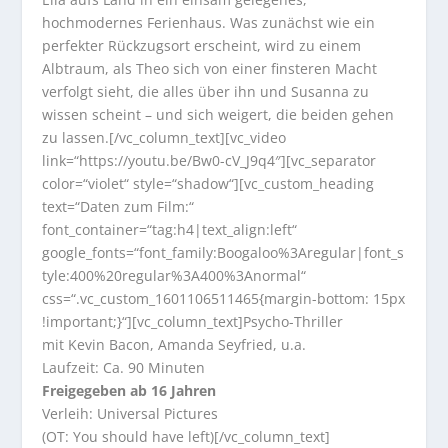
hochmodernes Ferienhaus. Was zunächst wie ein
perfekter Rückzugsort erscheint, wird zu einem
Albtraum, als Theo sich von einer finsteren Macht
verfolgt sieht, die alles über ihn und Susanna zu
wissen scheint – und sich weigert, die beiden gehen
zu lassen.[/vc_column_text][vc_video
link=“https://youtu.be/Bw0-cV_J9q4″][vc_separator
color=“violet“ style=“shadow“][vc_custom_heading
text=“Daten zum Film:“
font_container=“tag:h4|text_align:left“
google_fonts=“font_family:Boogaloo%3Aregular|font_s
tyle:400%20regular%3A400%3Anormal“
css=“.vc_custom_1601106511465{margin-bottom: 15px
!important;}“][vc_column_text]Psycho-Thriller
mit Kevin Bacon, Amanda Seyfried, u.a.
Laufzeit: Ca. 90 Minuten
Freigegeben ab 16 Jahren
Verleih: Universal Pictures
(OT: You should have left)[/vc_column_text]